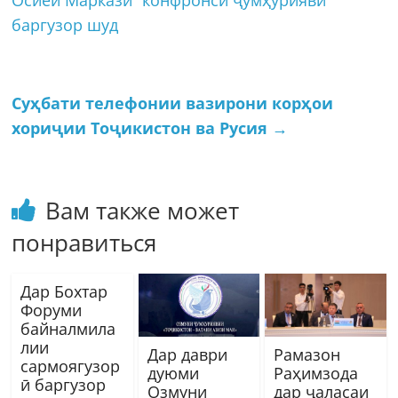
баргузор шуд
Суҳбати телефонии вазирони корҳои
хориҷии Тоҷикистон ва Русия
→
Вам также может
понравиться
Дар Бохтар
Форуми
байналмила
лии
Дар даври
Рамазон
сармоягузор
дуюми
Раҳимзода
ӣ баргузор
Озмуни
дар ҷаласаи