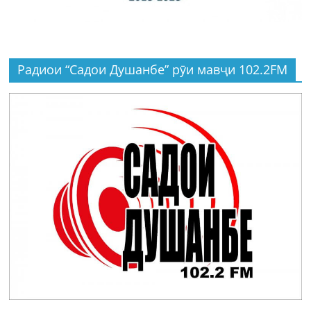
Радиои “Садои Душанбе” рӯи мавҷи 102.2FM