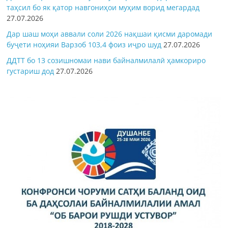
таҳсил бо як қатор навгониҳои муҳим ворид мегардад
27.07.2026
Дар шаш моҳи аввали соли 2026 нақшаи қисми даромади
буҷети ноҳияи Варзоб 103,4 фоиз иҷро шуд
27.07.2026
ДДТТ бо 13 созишномаи нави байналмилалӣ ҳамкориро
густариш дод
27.07.2026