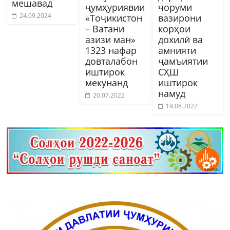
мешавад
ҷумҳуриявии
чоруми
24.09.2024
«Тоҷикистон
вазирони
– Ватани
корҳои
азизи ман»
дохилӣ ва
1323 нафар
амнияти
довталабон
ҷамъиятии
иштирок
СҲШ
мекунанд
иштирок
намуд
20.07.2022
19.08.2022