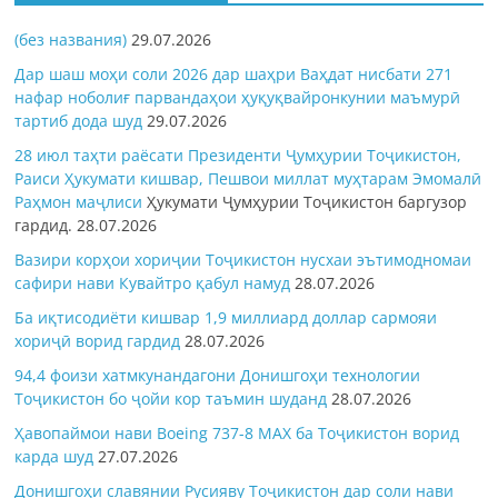
(без названия)
29.07.2026
Дар шаш моҳи соли 2026 дар шаҳри Ваҳдат нисбати 271
нафар ноболиғ парвандаҳои ҳуқуқвайронкунии маъмурӣ
тартиб дода шуд
29.07.2026
28 июл таҳти раёсати Президенти Ҷумҳурии Тоҷикистон,
Раиси Ҳукумати кишвар, Пешвои миллат муҳтарам Эмомалӣ
Раҳмон
маҷлиси
Ҳукумати Ҷумҳурии Тоҷикистон баргузор
гардид.
28.07.2026
Вазири корҳои хориҷии Тоҷикистон нусхаи эътимодномаи
сафири нави Кувайтро қабул намуд
28.07.2026
Ба иқтисодиёти кишвар 1,9 миллиард доллар сармояи
хориҷӣ ворид гардид
28.07.2026
94,4 фоизи хатмкунандагони Донишгоҳи технологии
Тоҷикистон бо ҷойи кор таъмин шуданд
28.07.2026
Ҳавопаймои нави Boeing 737-8 MAX ба Тоҷикистон ворид
карда шуд
27.07.2026
Донишгоҳи славянии Русияву Тоҷикистон дар соли нави