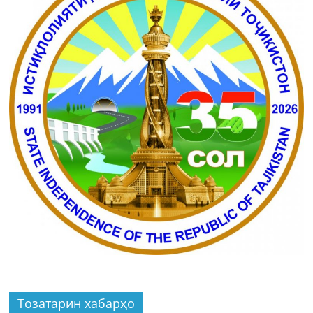
Тозатарин хабарҳо