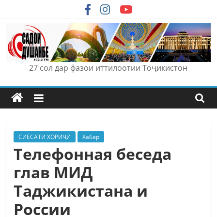
Skip
to
content
27 сол дар фазои иттилоотии Тоҷикистон
СИЁСАТИ ХОРИҶӢ
Хабар
Телефонная беседа
глав МИД
Таджикистана и
России