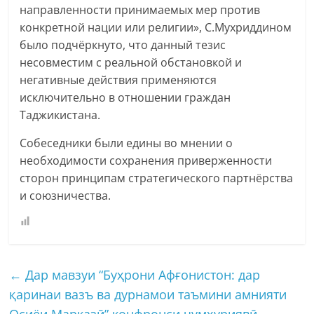
направленности принимаемых мер против
конкретной нации или религии», С.Мухриддином
было подчёркнуто, что данный тезис
несовместим с реальной обстановкой и
негативные действия применяются
исключительно в отношении граждан
Таджикистана.
Собеседники были едины во мнении о
необходимости сохранения приверженности
сторон принципам стратегического партнёрства
и союзничества.
←
Дар мавзуи “Буҳрони Афғонистон: дар
қаринаи вазъ ва дурнамои таъмини амнияти
Осиёи Марказӣ” конфронси ҷумҳуриявӣ