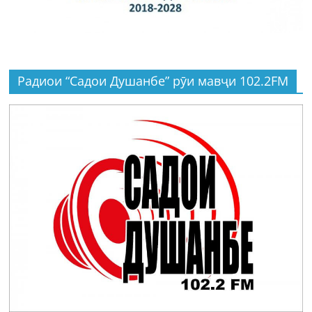
Радиои “Садои Душанбе” рӯи мавҷи 102.2FM