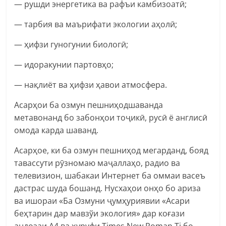
— рушди энергетика ва рафъи камбизоатӣ;
— тарбия ва маърифати экологии аҳолӣ;
— ҳифзи гуногунии биологӣ;
— идоракунии партовҳо;
— нақлиёт ва ҳифзи ҳавои атмосфера.
Асарҳои ба озмун пешниҳодшаванда
метавонанд бо забонҳои тоҷикӣ, русӣ ё англисӣ
омода карда шаванд.
Асарҳое, ки ба озмун пешниҳод мегарданд, бояд
тавассути рӯзномаю маҷаллаҳо, радио ва
телевизион, шабакаи Интернет ба оммаи васеъ
дастрас шуда бошанд. Нусхаҳои онҳо бо ариза
ва ишораи «Ба Озмуни ҷумҳуриявии «Асари
беҳтарин дар мавзўи экология» дар коғази
андозаи А4 ва ҳуруфи Times New Roman Tj бо