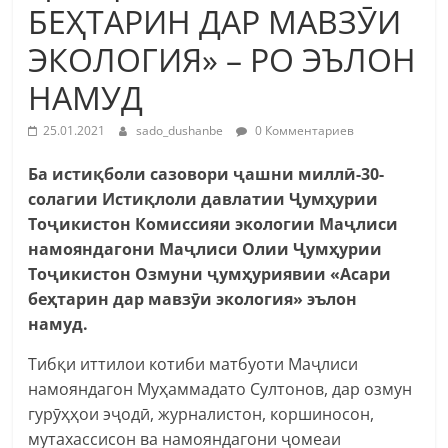
БЕҲТАРИН ДАР МАВЗӮИ
ЭКОЛОГИЯ» – РО ЭЪЛОН
НАМУД
25.01.2021
sado_dushanbe
0 Комментариев
Ба истиқболи сазовори ҷашни миллӣ-30-
солагии Истиқлоли давлатии Ҷумҳурии
Тоҷикистон Комиссияи экологии Маҷлиси
намояндагони Маҷлиси Олии Ҷумҳурии
Тоҷикистон Озмуни ҷумҳуриявии «Асари
беҳтарин дар мавзӯи экология» эълон
намуд.
Тибқи иттилои котиби матбуоти Маҷлиси
намояндагон Муҳаммадато Султонов, дар озмун
гурӯҳҳои эҷодӣ, журналистон, коршиносон,
мутахассисон ва намояндагони ҷомеаи