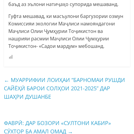
баъд аз эълони натиҷаҳо супорида мешаванд.
Гуфта мешавад, ки масъулони баргузории озмун
Комиссияи экологии Маҷлиси намояндагони
Маҷлиси Олии Ҷумҳурии Тоҷикистон ва
нашрияи расмии Маҷлиси Олии Ҷумҳурии
Тоҷикистон- «Садои мардум» мебошанд.
←
МУАРРИФИИ ЛОИҲАИ “БАРНОМАИ РУШДИ
САЙЁҲӢ БАРОИ СОЛҲОИ 2021-2025” ДАР
ШАҲРИ ДУШАНБЕ
ФАВРӢ: ДАР БОЗОРИ «СУЛТОНИ КАБИР»
СӮХТОР БА АМАЛ ОМАД
→