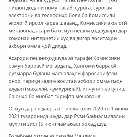
нишон додани ному насаб, суроға, суроғаи
электронӣ ва телефонҳо бояд ба Комиссияи
экологӣ ирсол карда шаванд. Комиссияи экологӣ
метавонад асари ба озмун пешниҳодшударо дар
сомонаи интернетии худ ва дигар воситаҳои
ахбори омма ҷой диҳад.
Асарҳои пешниҳодшуда аз тарафи Комиссияи
озмун баррасӣ мегарданд. Ҳангоми баррасӣ
рӯзмарра будани масъалаҳои фарогирифтаи
онҳо, тариқи кадом воситаи ахбори омма паҳн
шудан (маҳаллӣ, ҷумҳуриявӣ), инчунин вокуниш
ба онҳо ба инобат гирифта мешаванд.
Озмун дар як давр, аз 1 июли соли 2020 то 1 июни
2021 гузаронида шуда, дар Рӯзи байналмилалии
муҳити зист (5 июн) ҷамъбаст хоҳад шуд.
Ғолибони озмун аз тарафи Маҷлиси