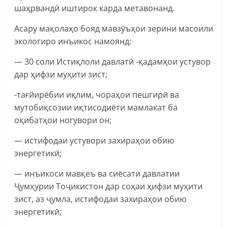
шаҳрвандӣ иштирок карда метавонанд.
Асару мақолаҳо бояд мавзӯъҳои зерини масоили
экологиро инъикос намоянд:
— 30 соли Истиқлоли давлатӣ -қадамҳои устувор
дар ҳифзи муҳити зист;
-тағйирёбии иқлим, чораҳои пешгирӣ ва
мутобиқсозии иқтисодиёти мамлакат ба
оқибатҳои ногувори он;
— истифодаи устувори захираҳои обию
энергетикӣ;
— инъикоси мавқеъ ва сиёсати давлатии
Ҷумҳурии Тоҷикистон дар соҳаи ҳифзи муҳити
зист, аз ҷумла, истифодаи захираҳои обию
энергетикӣ;