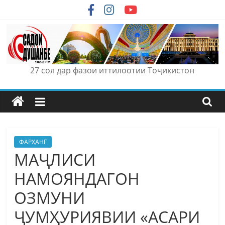
Skip
to
content
27 сол дар фазои иттилоотии Тоҷикистон
ФАРҲАНГ
МАҶЛИСИ
НАМОЯНДАГОН
ОЗМУНИ
ҶУМҲУРИЯВИИ «АСАРИ