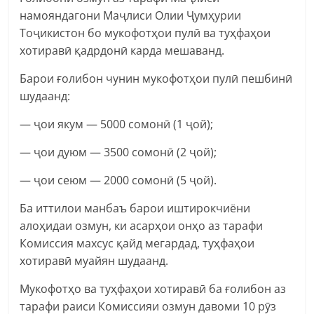
намояндагони Маҷлиси Олии Ҷумҳурии
Тоҷикистон бо мукофотҳои пулӣ ва туҳфаҳои
хотиравӣ қадрдонӣ карда мешаванд.
Барои ғолибон чунин мукофотҳои пулӣ пешбинӣ
шудаанд:
— ҷои якум — 5000 сомонӣ (1 ҷой);
— ҷои дуюм — 3500 сомонӣ (2 ҷой);
— ҷои сеюм — 2000 сомонӣ (5 ҷой).
Ба иттилои манбаъ барои иштирокчиёни
алоҳидаи озмун, ки асарҳои онҳо аз тарафи
Комиссия махсус қайд мегардад, туҳфаҳои
хотиравӣ муайян шудаанд.
Мукофотҳо ва туҳфаҳои хотиравӣ ба ғолибон аз
тарафи раиси Комиссияи озмун давоми 10 рӯз