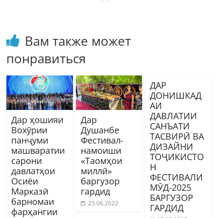
Вам также может
понравиться
ДАР
ДОНИШКАД
АИ
ДАВЛАТИИ
Дар ҳошияи
Дар
САНЪАТИ
Вохӯрии
Душанбе
ТАСВИРӢ ВА
панҷуми
Фестивал-
ДИЗАЙНИ
машваратии
намоиши
ТОҶИКИСТО
сарони
«Таомҳои
Н
давлатҳои
миллӣ»
ФЕСТИВАЛИ
Осиёи
баргузор
МӮД-2025
Марказӣ
гардид
БАРГУЗОР
барномаи
25.06.2022
ГАРДИД
фарҳангии