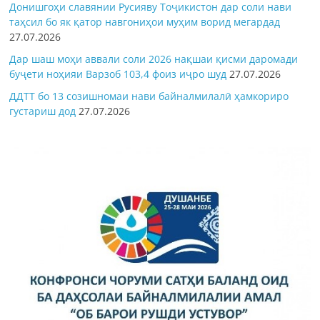
Донишгоҳи славянии Русияву Тоҷикистон дар соли нави
таҳсил бо як қатор навгониҳои муҳим ворид мегардад
27.07.2026
Дар шаш моҳи аввали соли 2026 нақшаи қисми даромади
буҷети ноҳияи Варзоб 103,4 фоиз иҷро шуд
27.07.2026
ДДТТ бо 13 созишномаи нави байналмилалӣ ҳамкориро
густариш дод
27.07.2026