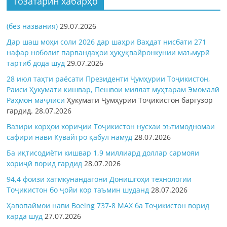
Тозатарин хабарҳо
(без названия)
29.07.2026
Дар шаш моҳи соли 2026 дар шаҳри Ваҳдат нисбати 271
нафар ноболиғ парвандаҳои ҳуқуқвайронкунии маъмурӣ
тартиб дода шуд
29.07.2026
28 июл таҳти раёсати Президенти Ҷумҳурии Тоҷикистон,
Раиси Ҳукумати кишвар, Пешвои миллат муҳтарам Эмомалӣ
Раҳмон
маҷлиси
Ҳукумати Ҷумҳурии Тоҷикистон баргузор
гардид.
28.07.2026
Вазири корҳои хориҷии Тоҷикистон нусхаи эътимодномаи
сафири нави Кувайтро қабул намуд
28.07.2026
Ба иқтисодиёти кишвар 1,9 миллиард доллар сармояи
хориҷӣ ворид гардид
28.07.2026
94,4 фоизи хатмкунандагони Донишгоҳи технологии
Тоҷикистон бо ҷойи кор таъмин шуданд
28.07.2026
Ҳавопаймои нави Boeing 737-8 MAX ба Тоҷикистон ворид
карда шуд
27.07.2026