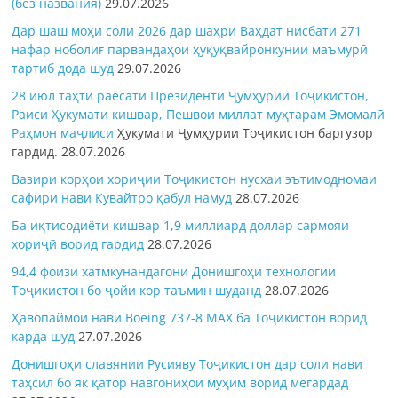
(без названия)
29.07.2026
Дар шаш моҳи соли 2026 дар шаҳри Ваҳдат нисбати 271
нафар ноболиғ парвандаҳои ҳуқуқвайронкунии маъмурӣ
тартиб дода шуд
29.07.2026
28 июл таҳти раёсати Президенти Ҷумҳурии Тоҷикистон,
Раиси Ҳукумати кишвар, Пешвои миллат муҳтарам Эмомалӣ
Раҳмон
маҷлиси
Ҳукумати Ҷумҳурии Тоҷикистон баргузор
гардид.
28.07.2026
Вазири корҳои хориҷии Тоҷикистон нусхаи эътимодномаи
сафири нави Кувайтро қабул намуд
28.07.2026
Ба иқтисодиёти кишвар 1,9 миллиард доллар сармояи
хориҷӣ ворид гардид
28.07.2026
94,4 фоизи хатмкунандагони Донишгоҳи технологии
Тоҷикистон бо ҷойи кор таъмин шуданд
28.07.2026
Ҳавопаймои нави Boeing 737-8 MAX ба Тоҷикистон ворид
карда шуд
27.07.2026
Донишгоҳи славянии Русияву Тоҷикистон дар соли нави
таҳсил бо як қатор навгониҳои муҳим ворид мегардад