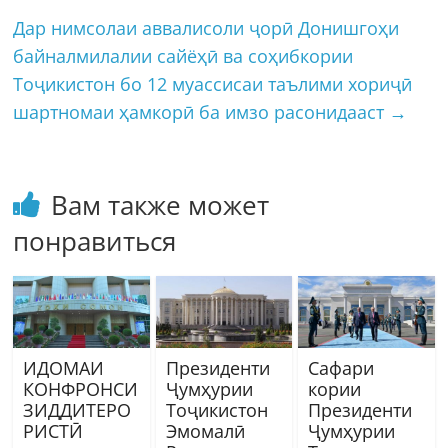
Дар нимсолаи аввалисоли ҷорӣ Донишгоҳи
байналмилалии сайёҳӣ ва соҳибкории
Тоҷикистон бо 12 муассисаи таълими хориҷӣ
шартномаи ҳамкорӣ ба имзо расонидааст
→
Вам также может
понравиться
ИДОМАИ
Президенти
Cафари
КОНФРОНСИ
Ҷумҳурии
кории
ЗИДДИТЕРО
Тоҷикистон
Президенти
РИСТӢ
Эмомалӣ
Ҷумҳурии