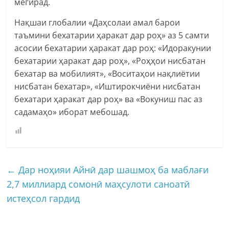
мегирад.
Нақшаи глобалии «Даҳсолаи амал барои
таъмини бехатарии ҳаракат дар роҳ» аз 5 самти
асосии бехатарии ҳаракат дар роҳ: «Идоракунии
бехатарии ҳаракат дар роҳ», «Роҳҳои нисбатан
бехатар ва мобилият», «Воситаҳои нақлиётии
нисбатан бехатар», «Иштирокчиёни нисбатан
бехатари ҳаракат дар роҳ» ва «Вокуниш пас аз
садамаҳо» иборат мебошад.
←
Дар ноҳияи Айнӣ дар шашмоҳ ба маблағи
2,7 миллиард сомонӣ маҳсулоти саноатӣ
истеҳсол гардид