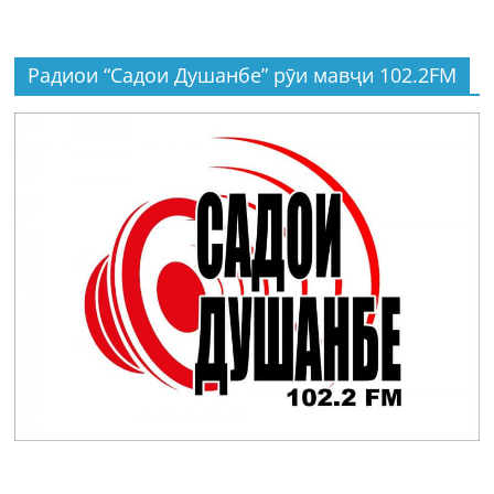
Радиои “Садои Душанбе” рӯи мавҷи 102.2FM