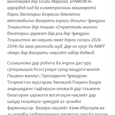
минтақавӣ дар Осиёи Марказӣ, БРАМОМ-4»
қарордод оид ба хизматрасонии машваратӣ
барои дастгирии Бозрасии давлатии
автомобилии Вазорати корҳои дохилии Ҷумҳурии
Тоҷикистон дар таҳияи «Стратегияи миллии
бехатарии ҳаракат дар роҳ дар Ҷумҳурии
Тоҷикистон ва нақшаи амал барои солҳои 2024-
2034» ба имзо расонида шуд. Дар ин хусус ба АМИТ
«Ховр» дар Вазорати нақлиёт хабар доданд.
Созишнома дар робита ба иҷрои дастуру
супоришҳои Асосгузори сулҳу ваҳдати миллӣ-
Пешвои миллат, Президенти Ҷумҳурии
Тоҷикистон муҳтарам Эмомалӣ Раҳмон баҳри
андешидани тадбирҳои иловагӣ дар таъмини
бехатарии ҳаракати воситаҳои нақлиёт дар
шаҳру ноҳияҳои ҷумҳурӣ аз ҷониби
фармоишгар- Вазири нақлиёт Азим Иброҳим ва
аз ҷониби татбиқкунанда директор оид ба рушди