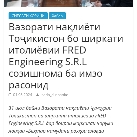
СИЁСАТИ ХОРИҶӢ
Хабар
Вазорати нақлиёти
Тоҷикистон бо ширкати
итолиёвии FRED
Engineering S.R.L
созишнома ба имзо
расонид
01.08.2024
sado_dushanbe
31 июл байни Вазорати нақлиёти Ҷумҳурии
Тоҷикистон ва ширкати итолиёвии FRED
Engineering S.R.L дар доираи марҳилаи чоруми
лоиҳаи «Беҳтар намудани роҳҳои алоқаи