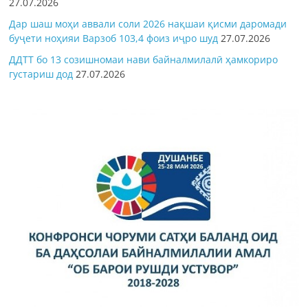
27.07.2026
Дар шаш моҳи аввали соли 2026 нақшаи қисми даромади
буҷети ноҳияи Варзоб 103,4 фоиз иҷро шуд
27.07.2026
ДДТТ бо 13 созишномаи нави байналмилалӣ ҳамкориро
густариш дод
27.07.2026