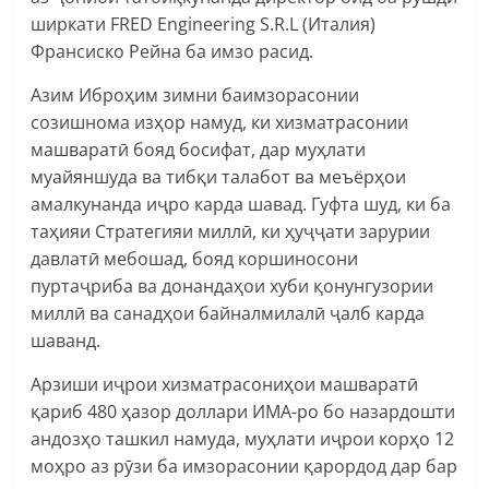
ширкати FRED Engineering S.R.L (Италия)
Франсиско Рейна ба имзо расид.
Азим Иброҳим зимни баимзорасонии
созишнома изҳор намуд, ки хизматрасонии
машваратӣ бояд босифат, дар муҳлати
муайяншуда ва тибқи талабот ва меъёрҳои
амалкунанда иҷро карда шавад. Гуфта шуд, ки ба
таҳияи Стратегияи миллӣ, ки ҳуҷҷати зарурии
давлатӣ мебошад, бояд коршиносони
пуртаҷриба ва донандаҳои хуби қонунгузории
миллӣ ва санадҳои байналмилалӣ ҷалб карда
шаванд.
Арзиши иҷрои хизматрасониҳои машваратӣ
қариб 480 ҳазор доллари ИМА-ро бо назардошти
андозҳо ташкил намуда, муҳлати иҷрои корҳо 12
моҳро аз рӯзи ба имзорасонии қарордод дар бар