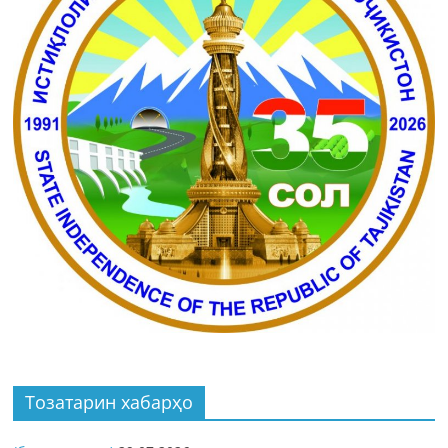
Тозатарин хабарҳо