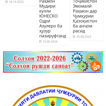
Раҳмон
Тоҷикистон
18.10.2022
Мудири
Эмомалӣ
кулли
Раҳмон дар
ЮНЕСКО
Ҷумҳурии
Одри
Қазоқистон
Азулеро ба
ба анҷом
ҳузур
расид
пазируфтанд
26.08.2023
10.06.2024