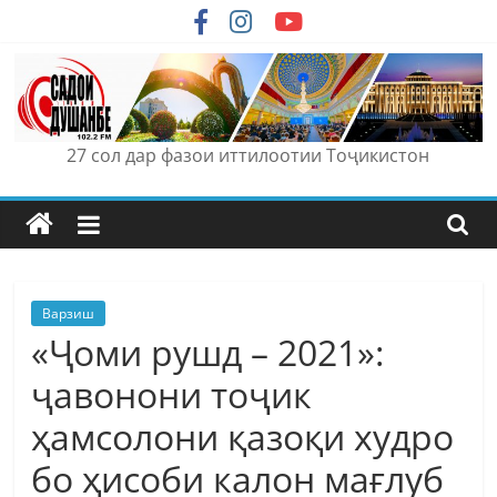
Skip
to
content
27 сол дар фазои иттилоотии Тоҷикистон
Варзиш
«Ҷоми рушд – 2021»:
ҷавонони тоҷик
ҳамсолони қазоқи худро
бо ҳисоби калон мағлуб