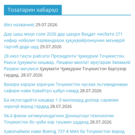
Тозатарин хабарҳо
(без названия)
29.07.2026
Дар шаш моҳи соли 2026 дар шаҳри Ваҳдат нисбати 271
нафар ноболиғ парвандаҳои ҳуқуқвайронкунии маъмурӣ
тартиб дода шуд
29.07.2026
28 июл таҳти раёсати Президенти Ҷумҳурии Тоҷикистон,
Раиси Ҳукумати кишвар, Пешвои миллат муҳтарам Эмомалӣ
Раҳмон
маҷлиси
Ҳукумати Ҷумҳурии Тоҷикистон баргузор
гардид.
28.07.2026
Вазири корҳои хориҷии Тоҷикистон нусхаи эътимодномаи
сафири нави Кувайтро қабул намуд
28.07.2026
Ба иқтисодиёти кишвар 1,9 миллиард доллар сармояи
хориҷӣ ворид гардид
28.07.2026
94,4 фоизи хатмкунандагони Донишгоҳи технологии
Тоҷикистон бо ҷойи кор таъмин шуданд
28.07.2026
Ҳавопаймои нави Boeing 737-8 MAX ба Тоҷикистон ворид