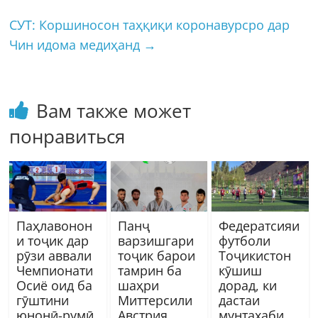
СУТ: Коршиносон таҳқиқи коронавурсро дар
Чин идома медиҳанд
→
Вам также может
понравиться
Паҳлавонон
Панҷ
Федератсияи
и тоҷик дар
варзишгари
футболи
рӯзи аввали
тоҷик барои
Тоҷикистон
Чемпионати
тамрин ба
кӯшиш
Осиё оид ба
шаҳри
дорад, ки
гӯштини
Миттерсили
дастаи
юнонӣ-румӣ
Австрия
мунтахаби