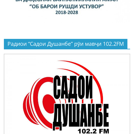
Радиои “Садои Душанбе” рӯи мавҷи 102.2FM