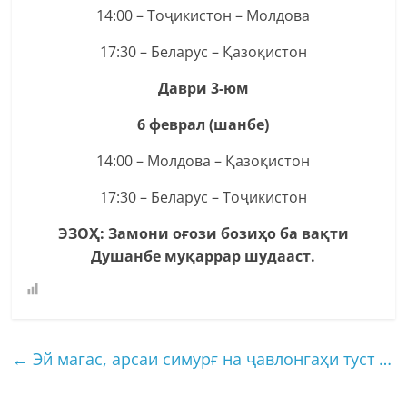
14:00 – Тоҷикистон – Молдова
17:30 – Беларус – Қазоқистон
Даври 3-юм
6 феврал (шанбе)
14:00 – Молдова – Қазоқистон
17:30 – Беларус – Тоҷикистон
ЭЗОҲ:
З
амони оғози бозиҳо ба вақти
Душанбе
муқаррар шудааст.
←
Эй магас, арсаи симурғ на ҷавлонгаҳи туст …