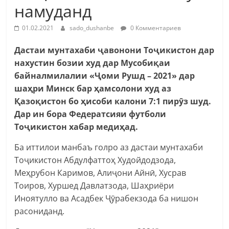
намуданд
01.02.2021
sado_dushanbe
0 Комментариев
Дастаи
мунтахаби ҷавонони Тоҷикистон дар
нахустин бозии худ дар Мусобиқаи
байналмилалии «Ҷоми Рушд
–
2021» дар
шаҳри
Минск бар ҳамсолони худ аз
Қазоқистон бо ҳисоби
калони
7:1 пирӯз шуд.
Дар ин бора Федератсияи футболи
Тоҷикистон хабар медиҳад.
Ба иттилои манбаъ голро аз дастаи мунтахаби
Тоҷикистон Абдулфаттоҳ Худойдодзода,
Меҳрубон Каримов, Алиҷони Айнӣ, Хусрав
Тоиров, Хуршед Давлатзода, Шаҳриёри
Иноятулло ва Асадбек Ҷӯрабекзода ба нишон
расониданд.