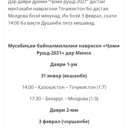
Дар даври дуюми “Ҷоми рушд-2021” дастаи
мунтахаби наврасони Тоҷикистон бо дастаи
Молдова бозӣ мекунад. Ин бозӣ 3 феврал, соати
14:00 ба вақти Душанбе оғоз мешавад.
Мусобиқаи байналмилалии наврасон «Ҷоми
Рушд-2021» дар Минск
Даври 1-ум
31 январ (якшанбе)
14:00 – Қазоқистон – Тоҷикистон (1:7)
17:30 – Беларус – Молдова (1:3)
Даври 2-юм
3 феврал (чоршанбе)