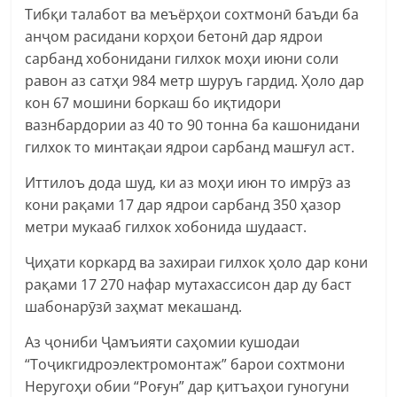
Тибқи талабот ва меъёрҳои сохтмонӣ баъди ба
анҷом расидани корҳои бетонӣ дар ядрои
сарбанд хобонидани гилхок моҳи июни соли
равон аз сатҳи 984 метр шуруъ гардид. Ҳоло дар
кон 67 мошини боркаш бо иқтидори
вазнбардории аз 40 то 90 тонна ба кашонидани
гилхок то минтақаи ядрои сарбанд машғул аст.
Иттилоъ дода шуд, ки аз моҳи июн то имрӯз аз
кони рақами 17 дар ядрои сарбанд 350 ҳазор
метри мукааб гилхок хобонида шудааст.
Ҷиҳати коркард ва захираи гилхок ҳоло дар кони
рақами 17 270 нафар мутахассисон дар ду баст
шабонарӯзӣ заҳмат мекашанд.
Аз ҷониби Ҷамъияти саҳомии кушодаи
“Тоҷикгидроэлектромонтаж” барои сохтмони
Неругоҳи обии “Роғун” дар қитъаҳои гуногуни