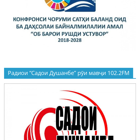
Радиои “Садои Душанбе” рӯи мавҷи 102.2FM