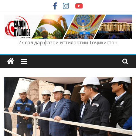
Skip
to
content
27 сол дар фазои иттилоотии Тоҷикистон