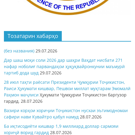
Тозатарин хабарҳо
(без названия)
29.07.2026
Дар шаш моҳи соли 2026 дар шаҳри Ваҳдат нисбати 271
нафар ноболиғ парвандаҳои ҳуқуқвайронкунии маъмурӣ
тартиб дода шуд
29.07.2026
28 июл таҳти раёсати Президенти Ҷумҳурии Тоҷикистон,
Раиси Ҳукумати кишвар, Пешвои миллат муҳтарам Эмомалӣ
Раҳмон
маҷлиси
Ҳукумати Ҷумҳурии Тоҷикистон баргузор
гардид.
28.07.2026
Вазири корҳои хориҷии Тоҷикистон нусхаи эътимодномаи
сафири нави Кувайтро қабул намуд
28.07.2026
Ба иқтисодиёти кишвар 1,9 миллиард доллар сармояи
хориҷӣ ворид гардид
28.07.2026