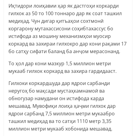
Иқтидори лоиҳавии ҳар як дастгоҳи коркарди
гилхок аз 50 то 100 тоннаро дар як соат ташкил
медиҳад. Чун дигар қитъаҳои сохтмонӣ
коргарону мутахассисони соҳибтахассус бо
истифода аз мошину механизмҳои муосир
коркард ва захираи гилхокро дар кони рақами 17
бо сатҳу сифати баланд ба анҷом мерасонанд.
То ҳол дар кони мазкур 1,5 миллион метри
мукааб гилхок коркард ва захира гардидааст.
Гилхоки коркардшуда дар ядрои сарбанди
неругоҳ бо мақсади мустаҳкамнамоӣ ва
обногузар намудани он истифода карда
мешавад. Мувофиқи лоиҳа ҳаҷми гилхок дар
ядрои сарбанд 7,5 миллион метри мукаабро
ташкил медиҳад ва то сатҳи 1110 метр 3,35
миллион метри мукааб хобонида мешавад.