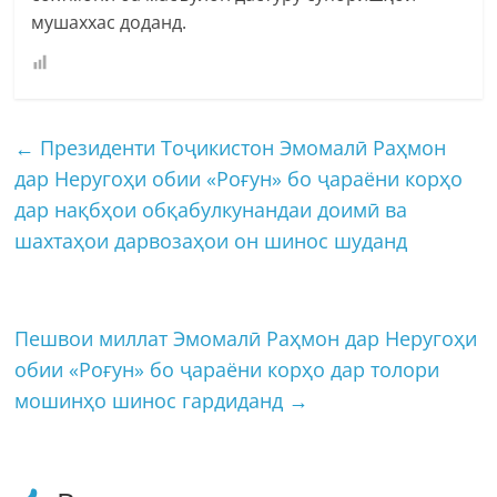
мушаххас доданд.
←
Президенти Тоҷикистон Эмомалӣ Раҳмон
дар Неругоҳи обии «Роғун» бо ҷараёни корҳо
дар нақбҳои обқабулкунандаи доимӣ ва
шахтаҳои дарвозаҳои он шинос шуданд
Пешвои миллат Эмомалӣ Раҳмон дар Неругоҳи
обии «Роғун» бо ҷараёни корҳо дар толори
мошинҳо шинос гардиданд
→