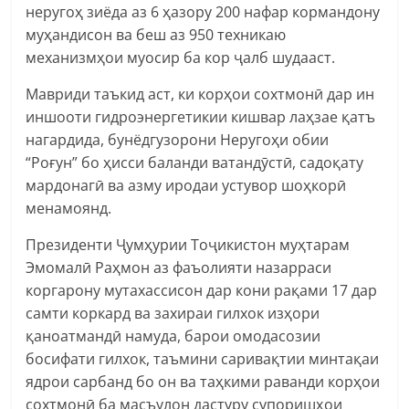
неругоҳ зиёда аз 6 ҳазору 200 нафар кормандону
муҳандисон ва беш аз 950 техникаю
механизмҳои муосир ба кор ҷалб шудааст.
Мавриди таъкид аст, ки корҳои сохтмонӣ дар ин
иншооти гидроэнергетикии кишвар лаҳзае қатъ
нагардида, бунёдгузорони Неругоҳи обии
“Роғун” бо ҳисси баланди ватандӯстӣ, садоқату
мардонагӣ ва азму иродаи устувор шоҳкорӣ
менамоянд.
Президенти Ҷумҳурии Тоҷикистон муҳтарам
Эмомалӣ Раҳмон аз фаъолияти назарраси
коргарону мутахассисон дар кони рақами 17 дар
самти коркард ва захираи гилхок изҳори
қаноатмандӣ намуда, барои омодасозии
босифати гилхок, таъмини саривақтии минтақаи
ядрои сарбанд бо он ва таҳкими раванди корҳои
сохтмонӣ ба масъулон дастуру супоришҳои