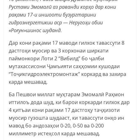
Рустами Эмомалӣ аз раванди корҳо дар кони
рақами 17-и иншооти бузургтарини
гидроэнергетикии аср — Неругоҳи обии
«Роғун»шинос шуданд.
Дар кони рақами 17 маводи гилхок тавассути 8
дастгоҳи муосир ва 3 корхонаи ширкати
паймонкори Лоти 2 “Вибилд” бо ҷалби
мутахассисони Ҷамъияти саҳҳомии кушодаи
“Тоҷикгидроэлектромонтаж” коркард ва захира
карда мешавад.
Ба Пешвои миллат муҳтарам Эмомалӣ Раҳмон
иттилоъ дода шуд, ки барои коркарди гилхок дар
4 қитъаи кони рақами 17 дастгоҳу таҷҳизоти
муосир гузошта шудааст, ки тавассути онҳо ин
мавод бо андозаҳои 0-20, 0-50 ва 0-200
миллиметр истеҳсол карда мешавад.