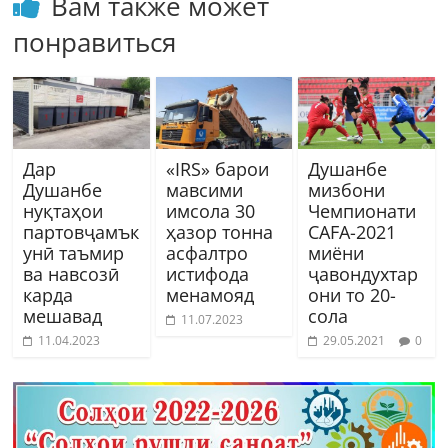
Вам также может
понравиться
Дар
«IRS» барои
Душанбе
Душанбе
мавсими
мизбони
нуқтаҳои
имсола 30
Чемпионати
партовҷамък
ҳазор тонна
CAFA-2021
унӣ таъмир
асфалтро
миёни
ва навсозӣ
истифода
ҷавондухтар
карда
менамояд
они то 20-
мешавад
сола
11.07.2023
11.04.2023
29.05.2021
0