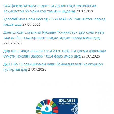
94,4 фоизи хатмкунандагони Донишгоҳи технологии
Тоҷикистон бо ҷойи кор таъмин шуданд
28.07.2026
Ҳавопаймои нави Boeing 737-8 MAX ба Тоҷикистон ворид
карда шуд
27.07.2026
Донишгоҳи славянии Русияву Тоҷикистон дар соли нави
таҳсил бо як қатор навгониҳои муҳим ворид мегардад
27.07.2026
Дар шаш моҳи аввали соли 2026 нақшаи қисми даромади
буҷети ноҳияи Варзоб 103,4 фоиз иҷро шуд
27.07.2026
ДДТТ бо 13 созишномаи нави байналмилалӣ ҳамкориро
густариш дод
27.07.2026