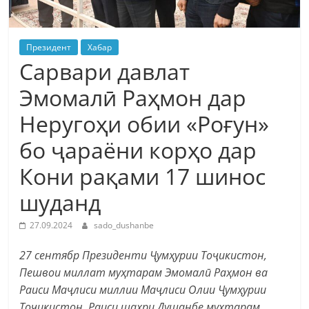
Президент
Хабар
Сарвари давлат
Эмомалӣ Раҳмон дар
Неругоҳи обии «Роғун»
бо ҷараёни корҳо дар
Кони рақами 17 шинос
шуданд
27.09.2024
sado_dushanbe
27 сентябр Президенти Ҷумҳурии Тоҷикистон,
Пешвои миллат муҳтарам Эмомалӣ Раҳмон ва
Раиси Маҷлиси миллии Маҷлиси Олии Ҷумҳурии
Тоҷикистон, Раиси шаҳри Душанбе муҳтарам