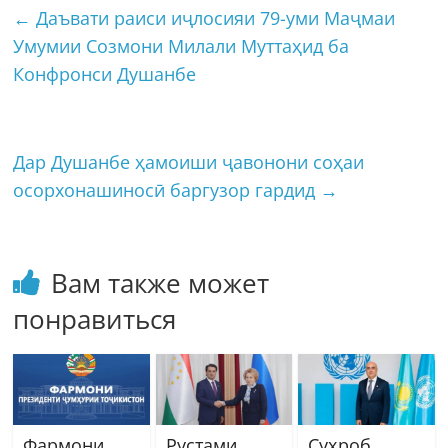
←
Даъвати раиси иҷлосияи 79-уми Маҷмаи
Умумии Созмони Милали Муттаҳид ба
Конфронси Душанбе
Дар Душанбе ҳамоиши ҷавонони соҳаи
осорхонашиносӣ баргузор гардид
→
Вам также может
понравиться
Фармони
Рустами
Суҳроб