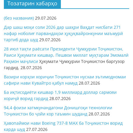
Тозатарин хабарҳо
(без названия)
29.07.2026
Дар шаш моҳи соли 2026 дар шаҳри Ваҳдат нисбати 271
нафар ноболиғ парвандаҳои ҳуқуқвайронкунии маъмурӣ
тартиб дода шуд
29.07.2026
28 июл таҳти раёсати Президенти Ҷумҳурии Тоҷикистон,
Раиси Ҳукумати кишвар, Пешвои миллат муҳтарам Эмомалӣ
Раҳмон
маҷлиси
Ҳукумати Ҷумҳурии Тоҷикистон баргузор
гардид.
28.07.2026
Вазири корҳои хориҷии Тоҷикистон нусхаи эътимодномаи
сафири нави Кувайтро қабул намуд
28.07.2026
Ба иқтисодиёти кишвар 1,9 миллиард доллар сармояи
хориҷӣ ворид гардид
28.07.2026
94,4 фоизи хатмкунандагони Донишгоҳи технологии
Тоҷикистон бо ҷойи кор таъмин шуданд
28.07.2026
Ҳавопаймои нави Boeing 737-8 MAX ба Тоҷикистон ворид
карда шуд
27.07.2026