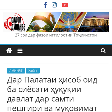
Skip
to
content
27 сол дар фазои иттилоотии Тоҷикистон
АМНИЯТ
Хабар
Дар Палатаи ҳисоб оид
ба сиёсати ҳуқуқии
давлат дар самти
пешгирӣ ва муқовимат