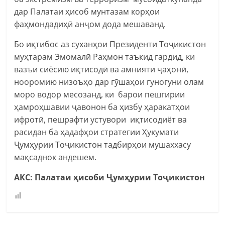
дар Палатаи ҳисоб мунтазам корҳои
фаҳмондадиҳӣ анҷом дода мешаванд.
Бо иқтибос аз суханҳои Президенти Тоҷикистон
муҳтарам Эмомалӣ Раҳмон таъкид гардид, ки
вазъи сиёсию иқтисодӣ ва амнияти ҷаҳонӣ,
нооромию низоъҳо дар гӯшаҳои гуногуни олам
моро водор месозанд, ки барои пешгирии
ҳамроҳшавии ҷавонон ба ҳизбу ҳаракатҳои
ифротӣ, пешрафти устувори иқтисодиёт ва
расидан ба ҳадафҳои стратегии Ҳукумати
Ҷумҳурии Тоҷикистон тадбирҳои мушаххасу
мақсаднок андешем.
АКС: Палатаи ҳисоби Ҷумҳурии Тоҷикистон