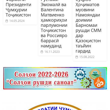
Президенти
Эмомалӣ ва
Ҳоҷиматов
Ҷумҳурии
Валентина
муовини
Тоҷикистон
Матвиенко
Намояндаи
ҳамкориҳои
доимии
14.05.2024
парлумонии
Барномаи
Тоҷикистон
рушди СММ
ва Россияро
дар
баррасӣ
Қазоқистон
намуданд
таъйин
гардид
16.11.2023
15.08.2022