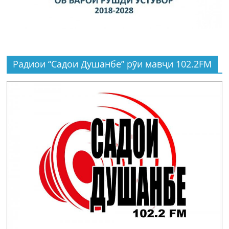
Радиои “Садои Душанбе” рӯи мавҷи 102.2FM