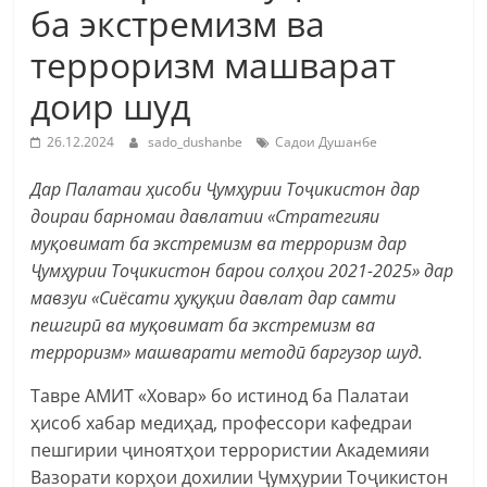
ба экстремизм ва
терроризм машварат
доир шуд
26.12.2024
sado_dushanbe
Садои Душанбе
Дар Палатаи ҳисоби Ҷумҳурии Тоҷикистон дар
доираи барномаи давлатии «Стратегияи
муқовимат ба экстремизм ва терроризм дар
Ҷумҳурии Тоҷикистон барои солҳои 2021-2025» дар
мавзуи «Сиёсати ҳуқуқии давлат дар самти
пешгирӣ ва муқовимат ба экстремизм ва
терроризм» машварати методӣ баргузор шуд.
Тавре АМИТ «Ховар» бо истинод ба Палатаи
ҳисоб хабар медиҳад, профессори кафедраи
пешгирии ҷиноятҳои террористии Академияи
Вазорати корҳои дохилии Ҷумҳурии Тоҷикистон