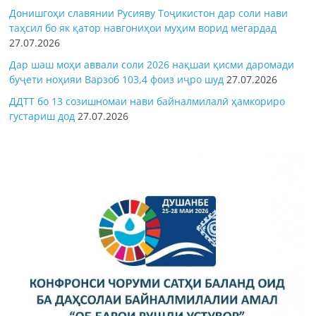
Донишгоҳи славянии Русияву Тоҷикистон дар соли нави
таҳсил бо як қатор навгониҳои муҳим ворид мегардад
27.07.2026
Дар шаш моҳи аввали соли 2026 нақшаи қисми даромади
буҷети ноҳияи Варзоб 103,4 фоиз иҷро шуд
27.07.2026
ДДТТ бо 13 созишномаи нави байналмилалӣ ҳамкориро
густариш дод
27.07.2026