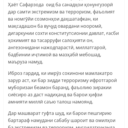
Ҳаёт Сафарзода оид ба санадҳои қонунгузорӣ
дар самти экстремизм ва терроризм, фаъолият
ва номгӯйи созмонҳои даҳшатафкан, ки
мақсадашон ба вуҷуд овардани нооромӣ,
дигаркунии сохти конститутсионии давлат, ғасби
ҳокимият ва тасарруфи салоҳияти он,
ангезонидани нажодпарастӣ, миллатгароӣ,
бадбинии иҷтимоӣ ва мазҳабӣ мебошад,
маъруза намуд.
Иброз гардид, ки имрӯз сокинони мамлакатро
зарур аст, ки бар зидди терроризму ифротгароӣ
муборизаи беамон баранд, фаъолию зиракии
сиёсиро аз даст надиҳанд ва барои ҳифзи
амнияти миллӣ саъю талош намоянд.
Дар машварат гуфта шуд, ки барои пешгирию
бартараф намудани сабабу шароит ва омилҳои
ба экстремизм ва терроризм мусоидаткунанда