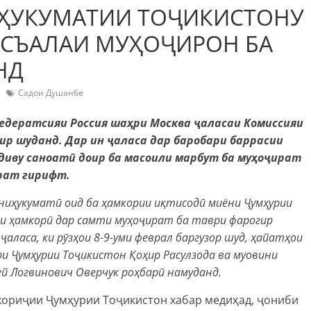
ҲУКУМАТИИ ТОҶИКИСТОНУ
АСЪАЛАИ МУҲОҶИРОН БА
НД
Садои Душанбе
едератсияи Россия шаҳри Москва ҷаласаи Комиссияи
ир шуданд. Дар ин ҷаласа дар баробари баррасии
диву саноатӣ доир ба масоили марбут ба муҳоҷират
урат гирифт.
йниҳукуматӣ оид ба ҳамкории иқтисодӣ миёни Ҷумҳурии
ли ҳамкорӣ дар самти муҳоҷират ба таври фарогир
ҷаласа, ки рӯзҳои 8-9-уми феврал баргузор шуд, ҳайатҳои
ри Ҷумҳурии Тоҷикистон Қоҳир Расулзода ва муовини
ей Логвинович Оверчук роҳбарӣ намуданд.
хориҷии Ҷумҳурии Тоҷикистон хабар медиҳад, ҷониби