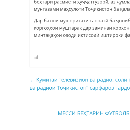
беҳтари расмиёти ҳуҷҷатгузорӣ, аз ҷумл
мунтазами маҳсулоти Тоҷикистон ба қал
Дар бахши мушорикати саноатӣ ба ҷониби
коргоҳҳои муштарак дар заминаи корхон
минтақаҳои озоди иқтисодӣ иштироки ф
←
Кумитаи телевизион ва радио: соли
ва радиои Тоҷикистон” сарфароз гард
МЕССИ БЕҲТАРИН ФУТБОЛБ