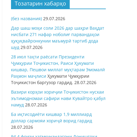
Тозатарин хабарҳо
(без названия)
29.07.2026
Дар шаш моҳи соли 2026 дар шаҳри Ваҳдат
нисбати 271 нафар ноболиғ парвандаҳои
ҳуқуқвайронкунии маъмурӣ тартиб дода
шуд
29.07.2026
28 июл таҳти раёсати Президенти
Ҷумҳурии Тоҷикистон, Раиси Ҳукумати
кишвар, Пешвои миллат муҳтарам Эмомалӣ
Раҳмон
маҷлиси
Ҳукумати Ҷумҳурии
Тоҷикистон баргузор гардид.
28.07.2026
Вазири корҳои хориҷии Тоҷикистон нусхаи
эътимодномаи сафири нави Кувайтро қабул
намуд
28.07.2026
Ба иқтисодиёти кишвар 1,9 миллиард
доллар сармояи хориҷӣ ворид гардид
28.07.2026
94,4 фоизи хатмкунандагони Донишгоҳи