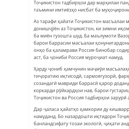
Тоҷикистон тадбирҳои дар марҳилаи па
таъмини имтиёзҳо нисбат ба муҳоҷирони
Аз тарафи ҳайати Тоҷикистон масъалаи 
донишҷӯён аз Тоҷикистон, ки зимни иқом
ба миён гузошта шуд. Ба маълумоти Ваз
барои баррасии масъалаи қонунигардон
онҳо ба қаламрави Россия бинобар соди
аст, ба ҷониби Россия муроҷиат намуд.
Ҳарду ҷониб ҳамчунин маҷмӯи масъалаҳо
тиҷоратию иқтисодӣ, сармоягузорӣ, фар
созандагӣ мавриди баррасӣ қарор доданд
коркарди рӯйкардҳои нав, барои густар
Тоҷикистон ва Россия тадбирҳои зарурӣ 
Дар ҷаласа ҳайатҳо ҳамкории ду кишвар
намуданд. Бо назардошти иқтидори Тоҷ
банландсифату тозаи экологӣ, ҷиҳати а