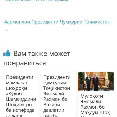
Фармонҳои Президенти Ҷумҳурии Тоҷикистон
→
Вам также может
понравиться
Президенти
Президенти
мамлакат
Ҷумҳурии
шоҳроҳи
Тоҷикистон
«Кӯлоб-
Эмомалӣ
Мулоқоти
Шамсиддини
Раҳмон бо
Эмомалӣ
Шоҳин»-ро
Вазири
Раҳмон бо
ба истифода
давлатии
Маҳдум Шоҳ
доданд
оид ба