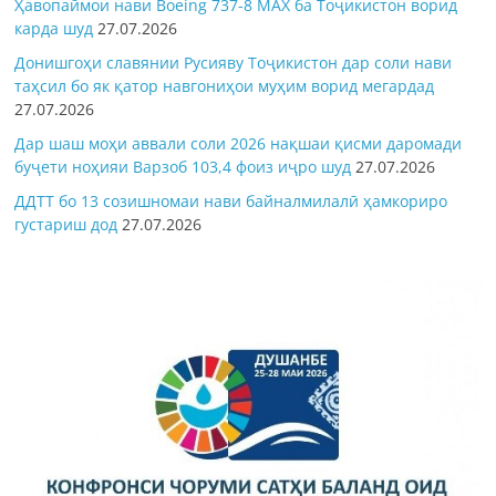
Ҳавопаймои нави Boeing 737-8 MAX ба Тоҷикистон ворид
карда шуд
27.07.2026
Донишгоҳи славянии Русияву Тоҷикистон дар соли нави
таҳсил бо як қатор навгониҳои муҳим ворид мегардад
27.07.2026
Дар шаш моҳи аввали соли 2026 нақшаи қисми даромади
буҷети ноҳияи Варзоб 103,4 фоиз иҷро шуд
27.07.2026
ДДТТ бо 13 созишномаи нави байналмилалӣ ҳамкориро
густариш дод
27.07.2026