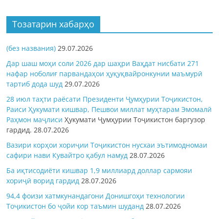
Тозатарин хабарҳо
(без названия)
29.07.2026
Дар шаш моҳи соли 2026 дар шаҳри Ваҳдат нисбати 271
нафар ноболиғ парвандаҳои ҳуқуқвайронкунии маъмурӣ
тартиб дода шуд
29.07.2026
28 июл таҳти раёсати Президенти Ҷумҳурии Тоҷикистон,
Раиси Ҳукумати кишвар, Пешвои миллат муҳтарам Эмомалӣ
Раҳмон
маҷлиси
Ҳукумати Ҷумҳурии Тоҷикистон баргузор
гардид.
28.07.2026
Вазири корҳои хориҷии Тоҷикистон нусхаи эътимодномаи
сафири нави Кувайтро қабул намуд
28.07.2026
Ба иқтисодиёти кишвар 1,9 миллиард доллар сармояи
хориҷӣ ворид гардид
28.07.2026
94,4 фоизи хатмкунандагони Донишгоҳи технологии
Тоҷикистон бо ҷойи кор таъмин шуданд
28.07.2026