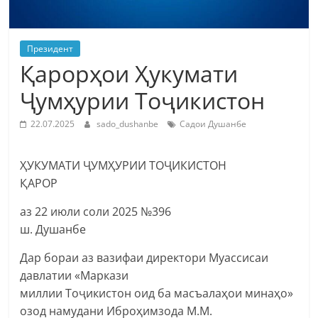
Президент
Қарорҳои Ҳукумати
Ҷумҳурии Тоҷикистон
22.07.2025
sado_dushanbe
Садои Душанбе
ҲУКУМАТИ ҶУМҲУРИИ ТОҶИКИСТОН
ҚАРОР
аз 22 июли соли 2025 №396
ш. Душанбе
Дар бораи аз вазифаи директори Муассисаи
давлатии «Маркази
миллии Тоҷикистон оид ба масъалаҳои минаҳо»
озод намудани Иброҳимзода М.М.