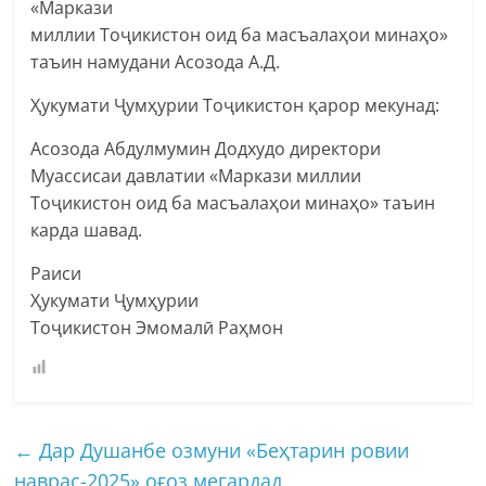
«Маркази
миллии Тоҷикистон оид ба масъалаҳои минаҳо»
таъин намудани Асозода А.Д.
Ҳукумати Ҷумҳурии Тоҷикистон қарор мекунад:
Асозода Абдулмумин Додхудо директори
Муассисаи давлатии «Маркази миллии
Тоҷикистон оид ба масъалаҳои минаҳо» таъин
карда шавад.
Раиси
Ҳукумати Ҷумҳурии
Тоҷикистон Эмомалӣ Раҳмон
←
Дар Душанбе озмуни «Беҳтарин ровии
наврас-2025» оғоз мегардад