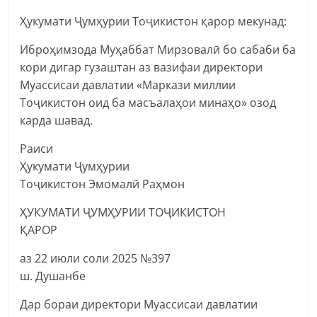
Ҳукумати Ҷумҳурии Тоҷикистон қарор мекунад:
Иброҳимзода Муҳаббат Мирзовалӣ бо сабаби ба
кори дигар гузаштан аз вазифаи директори
Муассисаи давлатии «Маркази миллии
Тоҷикистон оид ба масъалаҳои минаҳо» озод
карда шавад.
Раиси
Ҳукумати Ҷумҳурии
Тоҷикистон Эмомалӣ Раҳмон
ҲУКУМАТИ ҶУМҲУРИИ ТОҶИКИСТОН
ҚАРОР
аз 22 июли соли 2025 №397
ш. Душанбе
Дар бораи директори Муассисаи давлатии