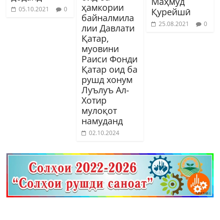
Маҳмуд
ҳамкории
05.10.2021
0
Қурейшӣ
байналмила
25.08.2021
0
лии Давлати
Қатар,
муовини
Раиси Фонди
Қатар оид ба
рушд хонум
Луълуъ Ал-
Хотир
мулоқот
намуданд
02.10.2024