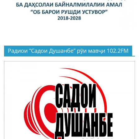
Радиои “Садои Душанбе” рӯи мавҷи 102.2FM