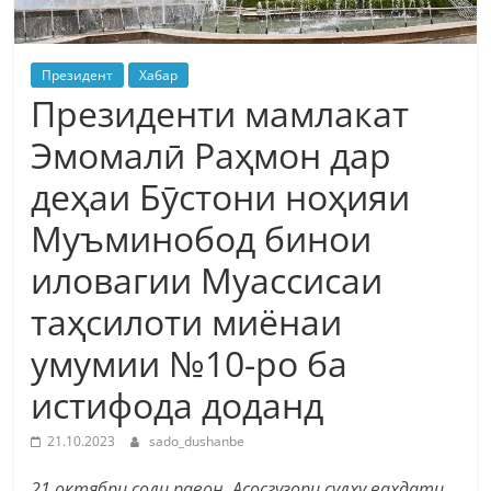
Президент
Хабар
Президенти мамлакат
Эмомалӣ Раҳмон дар
деҳаи Бӯстони ноҳияи
Муъминобод бинои
иловагии Муассисаи
таҳсилоти миёнаи
умумии №10-ро ба
истифода доданд
21.10.2023
sado_dushanbe
21 октябри соли равон Асосгузори сулҳу ваҳдати