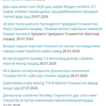
Дар шаш моҳи соли 2026 дар шаҳри Ваҳдат нисбати 271
нафар ноболиғ парвандаҳои ҳуқуқвайронкунии маъмурӣ
тартиб дода шуд
29.07.2026
28 июл таҳти раёсати Президенти Ҷумҳурии Тоҷикистон,
Раиси Ҳукумати кишвар, Пешвои миллат муҳтарам Эмомалӣ
Раҳмон
маҷлиси
Ҳукумати Ҷумҳурии Тоҷикистон баргузор
гардид.
28.07.2026
Вазири корҳои хориҷии Тоҷикистон нусхаи эътимодномаи
сафири нави Кувайтро қабул намуд
28.07.2026
Ба иқтисодиёти кишвар 1,9 миллиард доллар сармояи
хориҷӣ ворид гардид
28.07.2026
94,4 фоизи хатмкунандагони Донишгоҳи технологии
Тоҷикистон бо ҷойи кор таъмин шуданд
28.07.2026
Ҳавопаймои нави Boeing 737-8 MAX ба Тоҷикистон ворид
карда шуд
27.07.2026
Донишгоҳи славянии Русияву Тоҷикистон дар соли нави
таҳсил бо як қатор навгониҳои муҳим ворид мегардад
27.07.2026