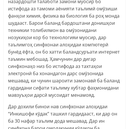
назардошти талаботи замони муосир бо
истифода аз тамоми аёнияти таълимӣ омӯзиши
фанҳои химия, физика ва биология ба роҳ монда
шудааст. Барои баланд бардоштани донишҳои
техникии толибилмон ва омӯзонидани
нозукиҳои кор бо технологияи муосир, дар
таълимгоҳ синфхонаи алоҳидаи компютерӣ
бунёд ёфта, он бо хатти баландсуръати интернет
таъмин мебошад. Ҳамчунин дар дигар
синфхонаҳо низ бо истифода аз тахтаҳои
электронӣ ба хонандагон дарс омӯзонида
мешавад, ки чунин шароити замонавӣ ба баланд
гардидани сифати таълиму хубтар фаҳмонидани
мавзуъҳои дарсӣ мусоидат менамояд.
Дар дохили бинои нав синфхонаи алоҳидаи
“Инкишофи кӯдак” ташкил гардидааст, ки дар он
ба 30 нафар таълим дода мешавад. Дар ин
синфхона барои омодакунии кӯдакон ба