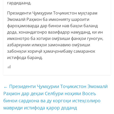
гардидаанд.
Президенти Ҷумҳурии Тоҷикистон муҳтарам
Эмомалӣ Раҳмон ба имконияту шароити
фароҳамоварда дар бинои нав баҳои баланд
дода, хонандагонро вазифадор намуданд, ки ин
имконотро ба хотири омӯзиши фанҳои гуногун,
азбаркунии илмҳои замонавию омӯзиши
забонҳои хориҷӣ ҳамаҷонибаву самаранок
истифода баранд.
←
Президенти Ҷумҳурии Тоҷикистон Эмомалӣ
Раҳмон дар деҳаи Селбури ноҳияи Восеъ
бинои сардхона ва ду коргоҳи истеҳсолиро
мавриди истифода қарор доданд