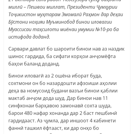
миллӣ – Пешвои миллат, Президенти Ҷумҳурии
Тоҷикистон муҳтарам Эмомалӣ Раҳмон дар деҳаи
Бӯстони ноҳияи Муъминобод бинои иловагии
Муассисаи таҳсилоти миёнаи умумии №10-ро ба
истифода доданд.
Сарвари давлат бо шароити бинои нав аз наздик
шинос гардида, ба сифати корҳои анҷомёфта
баҳои баланд доданд.
Бинои иловагӣ аз 2 ошёна иборат буда,
сохтмони он бо назардошти афзоиши аҳолии
деҳа ва номусоид будани вазъи бинои қаблии
мактаб анҷом дода шуд. Дар бинои нав 11
синфхонаи барҳавою замонавӣ сохта шуда,
барои 480 нафар хонанда дар 2 баст пешбинӣ
гардидааст. Аз ҷумла, дар иншоот 4 кабинети
фаннӣ ташкил ёфтааст, ки дар онҳо бо