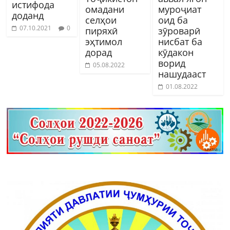
истифода
омадани
муроҷиат
доданд
селҳои
оид ба
07.10.2021
0
пиряхӣ
зӯроварӣ
эҳтимол
нисбат ба
дорад
кӯдакон
ворид
05.08.2022
нашудааст
01.08.2022