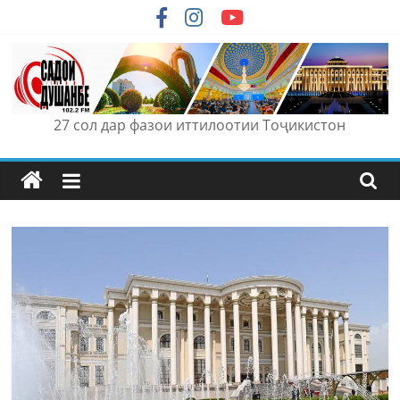
Skip
to
content
27 сол дар фазои иттилоотии Тоҷикистон