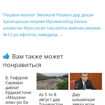
Пешвои миллат Эмомалӣ Раҳмон дар деҳаи
Ҳанатароши ноҳияи Муъминобод бинои
иловагии Муассисаи таҳсилоти миёнаи умумии
№12-ро ифтитоҳ намуданд
→
Вам также может
понравиться
Б. Ғафуров:
Сарвари
давлат
Кӯдакистони
Аз 5 то 8
Дар
«Маҳзани
август дар
шашмоҳаи
илм»-ро ба
Тоҷикистон
аввал ягон