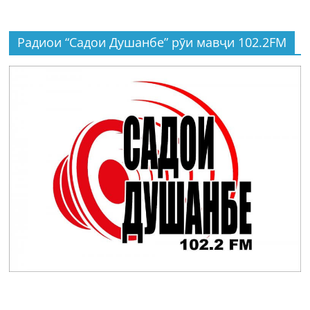
Радиои “Садои Душанбе” рӯи мавҷи 102.2FM