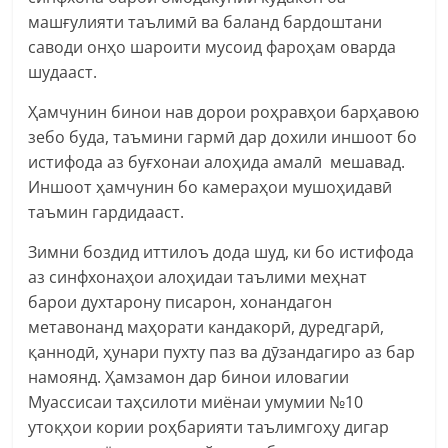
машғулияти таълимӣ ва баланд бардоштани
саводи онҳо шароити мусоид фароҳам оварда
шудааст.
Ҳамчунин бинои нав дорои роҳравҳои барҳавою
зебо буда, таъмини гармӣ дар дохили иншоот бо
истифода аз буғхонаи алоҳида амалӣ мешавад.
Иншоот ҳамчунин бо камераҳои мушоҳидавӣ
таъмин гардидааст.
Зимни боздид иттилоъ дода шуд, ки бо истифода
аз синфхонаҳои алоҳидаи таълими меҳнат
барои духтарону писарон, хонандагон
метавонанд маҳорати кандакорӣ, дуредгарӣ,
қаннодӣ, ҳунари пухту паз ва дӯзандагиро аз бар
намоянд. Ҳамзамон дар бинои иловагии
Муассисаи таҳсилоти миёнаи умумии №10
утоқҳои кории роҳбарияти таълимгоҳу дигар