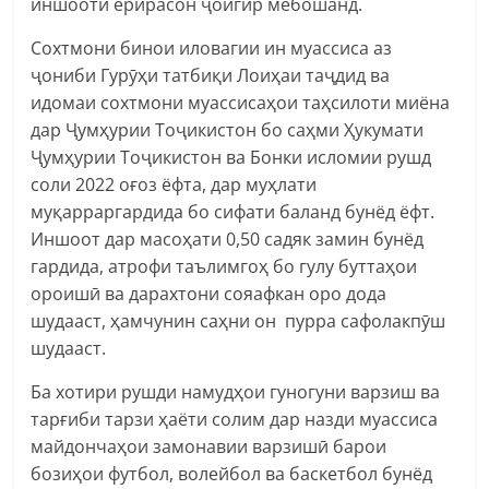
иншооти ёрирасон ҷойгир мебошанд.
Сохтмони бинои иловагии ин муассиса аз
ҷониби Гурӯҳи татбиқи Лоиҳаи таҷдид ва
идомаи сохтмони муассисаҳои таҳсилоти миёна
дар Ҷумҳурии Тоҷикистон бо саҳми Ҳукумати
Ҷумҳурии Тоҷикистон ва Бонки исломии рушд
соли 2022 оғоз ёфта, дар муҳлати
муқарраргардида бо сифати баланд бунёд ёфт.
Иншоот дар масоҳати 0,50 садяк замин бунёд
гардида, атрофи таълимгоҳ бо гулу буттаҳои
ороишӣ ва дарахтони сояафкан оро дода
шудааст, ҳамчунин саҳни он пурра сафолакпӯш
шудааст.
Ба хотири рушди намудҳои гуногуни варзиш ва
тарғиби тарзи ҳаёти солим дар назди муассиса
майдончаҳои замонавии варзишӣ барои
бозиҳои футбол, волейбол ва баскетбол бунёд