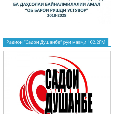
Радиои “Садои Душанбе” рӯи мавҷи 102.2FM