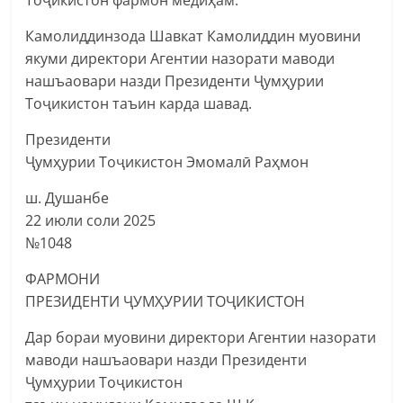
Камолиддинзода Шавкат Камолиддин муовини
якуми директори Агентии назорати маводи
нашъаовари назди Президенти Ҷумҳурии
Тоҷикистон таъин карда шавад.
Президенти
Ҷумҳурии Тоҷикистон Эмомалӣ Раҳмон
ш. Душанбе
22 июли соли 2025
№1048
ФАРМОНИ
ПРЕЗИДЕНТИ ҶУМҲУРИИ ТОҶИКИСТОН
Дар бораи муовини директори Агентии назорати
маводи нашъаовари назди Президенти
Ҷумҳурии Тоҷикистон