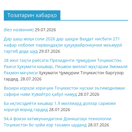
Тозатарин хабарҳо
(без названия)
29.07.2026
Дар шаш моҳи соли 2026 дар шаҳри Ваҳдат нисбати 271
нафар ноболиғ парвандаҳои ҳуқуқвайронкунии маъмурӣ
тартиб дода шуд
29.07.2026
28 июл таҳти раёсати Президенти Ҷумҳурии Тоҷикистон,
Раиси Ҳукумати кишвар, Пешвои миллат муҳтарам Эмомалӣ
Раҳмон
маҷлиси
Ҳукумати Ҷумҳурии Тоҷикистон баргузор
гардид.
28.07.2026
Вазири корҳои хориҷии Тоҷикистон нусхаи эътимодномаи
сафири нави Кувайтро қабул намуд
28.07.2026
Ба иқтисодиёти кишвар 1,9 миллиард доллар сармояи
хориҷӣ ворид гардид
28.07.2026
94,4 фоизи хатмкунандагони Донишгоҳи технологии
Тоҷикистон бо ҷойи кор таъмин шуданд
28.07.2026