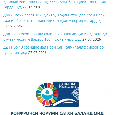
Ҳавопаймои нави Boeing 737-8 MAX ба Тоҷикистон ворид
карда шуд
27.07.2026
Донишгоҳи славянии Русияву Тоҷикистон дар соли нави
таҳсил бо як қатор навгониҳои муҳим ворид мегардад
27.07.2026
Дар шаш моҳи аввали соли 2026 нақшаи қисми даромади
буҷети ноҳияи Варзоб 103,4 фоиз иҷро шуд
27.07.2026
ДДТТ бо 13 созишномаи нави байналмилалӣ ҳамкориро
густариш дод
27.07.2026