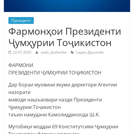
Президент
Фармонҳои Президенти
Ҷумҳурии Тоҷикистон
22.07.2025
sado_dushanbe
Садои Душанбе
ФАРМОНИ
ПРЕЗИДЕНТИ ҶУМҲУРИИ ТОҶИКИСТОН
Дар бораи муовини якуми директори Агентии
назорати
маводи нашъаовари назди Президенти
Ҷумҳурии Тоҷикистон
таъин намудани Камолиддинзода Ш.К.
Мутобиқи моддаи 69 Конститутсияи Ҷумҳурии
Тоҷикистон фармон медиҳам: