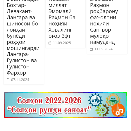
Бохтар-
миллат
Раҳмон
Левакант-
Эмомалӣ
роҳбарону
Данғара ва
Раҳмон ба
фаъолони
шиносоӣ бо
ноҳияи
ноҳияи
лоиҳаи
Ховалинг
Сангвор
бунёди
оғоз ёфт
мулоқот
роҳҳои
намуданд
11.09.2025
мошингарди
11.09.2024
Данғара-
Гулистон ва
Гулистон-
Фархор
07.11.2024