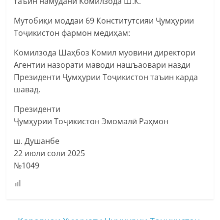
таъин намудани Комилзода Ш.К.
Мутобиқи моддаи 69 Конститутсияи Ҷумҳурии
Тоҷикистон фармон медиҳам:
Комилзода Шаҳбоз Комил муовини директори
Агентии назорати маводи нашъаовари назди
Президенти Ҷумҳурии Тоҷикистон таъин карда
шавад.
Президенти
Ҷумҳурии Тоҷикистон Эмомалӣ Раҳмон
ш. Душанбе
22 июли соли 2025
№1049