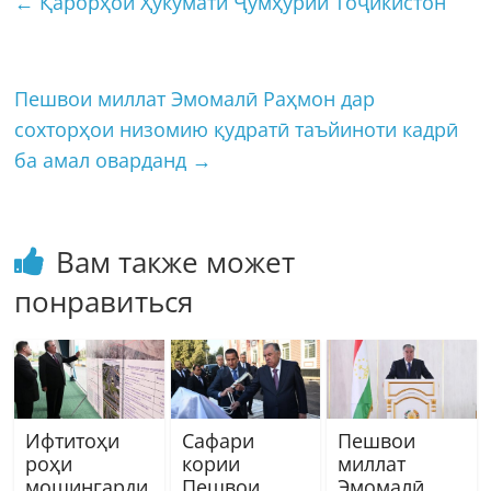
←
Қарорҳои Ҳукумати Ҷумҳурии Тоҷикистон
Пешвои миллат Эмомалӣ Раҳмон дар
сохторҳои низомию қудратӣ таъйиноти кадрӣ
ба амал оварданд
→
Вам также может
понравиться
Ифтитоҳи
Сафари
Пешвои
роҳи
кории
миллат
мошингарди
Пешвои
Эмомалӣ