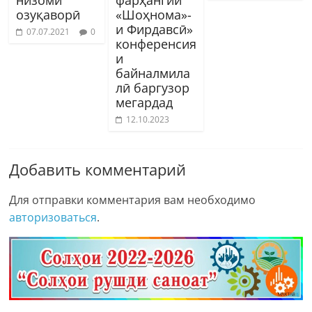
низоми
фарҳангии
озуқаворӣ
«Шоҳнома»-
и Фирдавсӣ»
07.07.2021
0
конференсия
и
байналмила
лӣ баргузор
мегардад
12.10.2023
Добавить комментарий
Для отправки комментария вам необходимо
авторизоваться
.