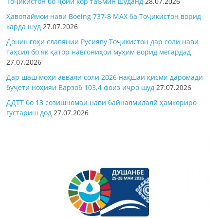
Тоҷикистон бо ҷойи кор таъмин шуданд
28.07.2026
Ҳавопаймои нави Boeing 737-8 MAX ба Тоҷикистон ворид
карда шуд
27.07.2026
Донишгоҳи славянии Русияву Тоҷикистон дар соли нави
таҳсил бо як қатор навгониҳои муҳим ворид мегардад
27.07.2026
Дар шаш моҳи аввали соли 2026 нақшаи қисми даромади
буҷети ноҳияи Варзоб 103,4 фоиз иҷро шуд
27.07.2026
ДДТТ бо 13 созишномаи нави байналмилалӣ ҳамкориро
густариш дод
27.07.2026