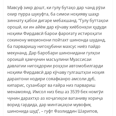
Мавсуф зикр дошт, ки гулу бутаҳо дар чанд рӯзи
охир пурра шукуфта, ба симои ноҳияву шаҳр
зиннату қабои дигаре мебахшанд. “Гулу буттаҳои
орошӣ, ки ин айём дар кӯчаву хиёбонҳои ҳудуди
ноҳияи Фирдавсӣ барои фароғату истироҳати
сокинону меҳмонони пойтахт шинонда шуданд,
ба парваришу нигоҳубини махсус ниёз пайдо
мекунанд. Дар баробари шинонидани гулҳои
ороишӣ ҳамчунин масъулини Муассисаи
давлатии нигоҳдории роҳҳои автомобилгарди
ноҳияи Фирдавсӣ дар кӯчаву гулгаштҳои ноҳия
дарахтони нодири сояафканро амсоли дуб,
кипарис, сузанбарг ва ғайра низ парвариш
менамоянд. Имсол низ беш аз 3539 бех номгӯи
чунин дарахтҳо аз хоҷагиҳои ватаниву хориҷа
ворид гардида, дар минтақаҳои мувофиқ
шинонида шуд”, – гуфт Фазлиддин Шарипов,