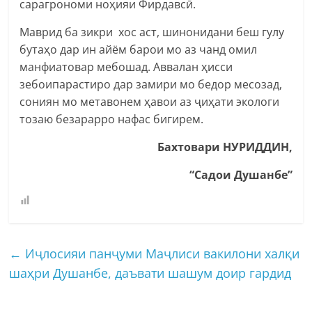
сарагрономи ноҳияи Фирдавсӣ.
Маврид ба зикри хос аст, шинонидани беш гулу
бутаҳо дар ин айём барои мо аз чанд омил
манфиатовар мебошад. Аввалан ҳисси
зебоипарастиро дар замири мо бедор месозад,
сониян мо метавонем ҳавои аз ҷиҳати экологи
тозаю безарарро нафас бигирем.
Бахтовари НУРИДДИН,
“Садои Душанбе”
←
Иҷлосияи панҷуми Маҷлиси вакилони халқи
шаҳри Душанбе, даъвати шашум доир гардид