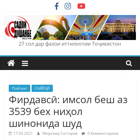
Skip
to
content
27 сол дар фазои иттилоотии Тоҷикистон
Пойтахт
САЙЁҲӢ
Фирдавсӣ: имсол беш аз
3539 бех ниҳол
шинонида шуд
17.03.2021
Мирсаид Сатторов
0 Комментариев