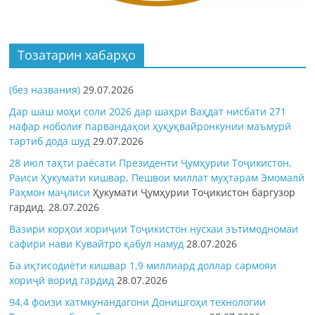
Тозатарин хабарҳо
(без названия)
29.07.2026
Дар шаш моҳи соли 2026 дар шаҳри Ваҳдат нисбати 271
нафар ноболиғ парвандаҳои ҳуқуқвайронкунии маъмурӣ
тартиб дода шуд
29.07.2026
28 июл таҳти раёсати Президенти Ҷумҳурии Тоҷикистон,
Раиси Ҳукумати кишвар, Пешвои миллат муҳтарам Эмомалӣ
Раҳмон
маҷлиси
Ҳукумати Ҷумҳурии Тоҷикистон баргузор
гардид.
28.07.2026
Вазири корҳои хориҷии Тоҷикистон нусхаи эътимодномаи
сафири нави Кувайтро қабул намуд
28.07.2026
Ба иқтисодиёти кишвар 1,9 миллиард доллар сармояи
хориҷӣ ворид гардид
28.07.2026
94,4 фоизи хатмкунандагони Донишгоҳи технологии