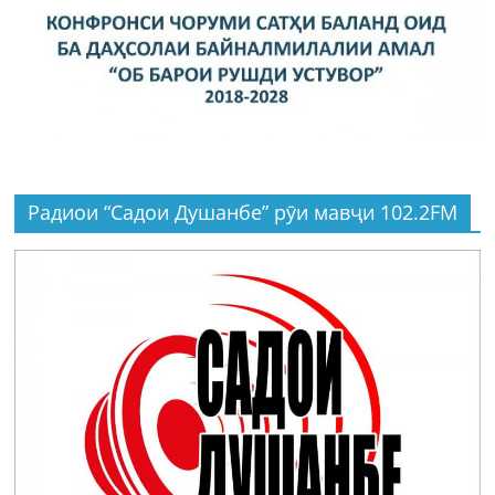
Радиои “Садои Душанбе” рӯи мавҷи 102.2FM