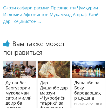
Оғози сафари расмии Президенти Ҷумҳурии
Исломии Афғонистон Муҳаммад Ашраф Ғанӣ
дар Тоҷикистон
→
Вам также может
понравиться
Душанбе:
Дар
Душанбе ва
Баргузории
Душанбе дар
Боку
муколамаи
мавзуи
бародаршаҳ
сатҳи миллӣ
«Ҷуғрофиёи
р шуданд
доир ба
таърихӣ ва
04.03.2022
0