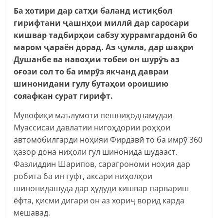
Ба хотири дар сатҳи баланд истиқбол
гирифтани ҷашнҳои миллӣ дар саросари
кишвар тадбирҳои
сабзу хуррамгардонӣ
бо
маром ҷараён дорад. Аз ҷумла, дар шаҳри
Душанбе ва навоҳии тобеи он шурӯъ аз
оғози сол то ба имрӯз якчанд давраи
шинонидани гулу бутаҳои ороишию
сояафкан сурат гирифт.
Мувофиқи маълумоти пешниҳоднамудаи
Муассисаи давлатии нигоҳдории роҳҳои
автомобилгарди ноҳияи Фирдавӣ то ба имрӯ 360
ҳазор дона ниҳоли гул шинонида шудааст.
Фазлиддин Шарипов, сарагрономи ноҳия дар
робита ба ин гуфт, аксари ниҳолҳои
шинонидашуда дар ҳудуди кишвар парвариш
ёфта, қисми дигари он аз хориҷ ворид карда
мешавад.