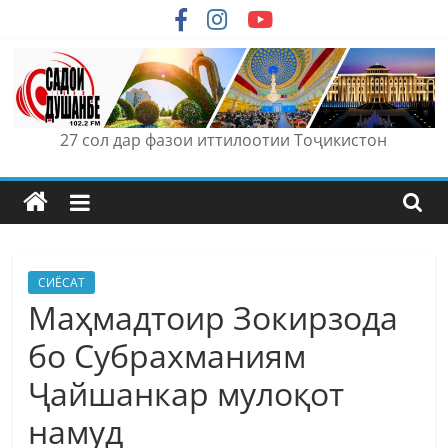
Skip
to
content
27 сол дар фазои иттилоотии Тоҷикистон
СИЁСАТ
Маҳмадтоир Зокирзода
бо Субрахманиям
Ҷайшанкар мулоқот
намуд