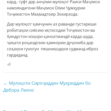
кард,- гуфт дар анҷоми мулоқот Раиси Маҷлиси
намояндагони Маҷлиси Олии Ҷумҳурии
Тоҷикистон Маҳмадтоир Зокирзода.
Дар мулоқот ҳамчунин аз раванди густариши
робитаҳои сиёсию иқтисодии Тоҷикистон ва
Ҳиндустон изҳори қаноатмандӣ карда шуда,
ҷиҳати роҳандозии ҳамкории дуҷониба дар
соҳаҳои гуногун пешниҳодҳои судманд иброз
гардиданд.
←
Мулоқоти Сироҷиддин Муҳриддин бо
Дебора Лионс