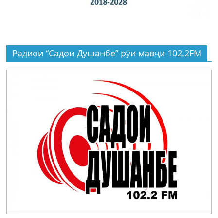
Радиои “Садои Душанбе” рӯи мавҷи 102.2FM