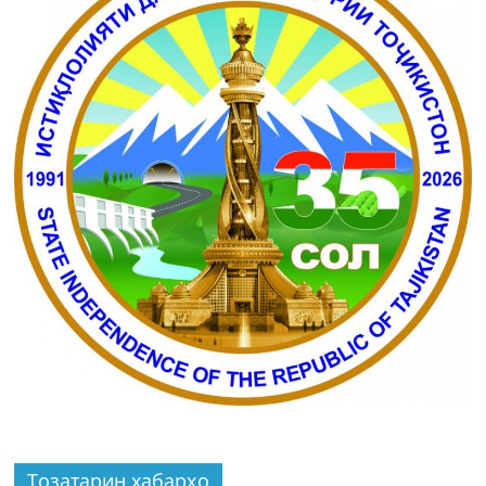
Тозатарин хабарҳо