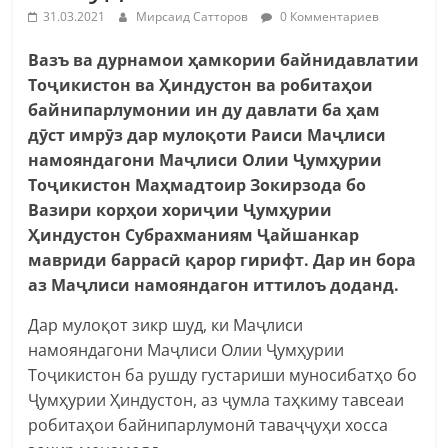
31.03.2021
Мирсаид Сатторов
0 Комментариев
Вазъ ва дурнамои ҳамкории байнидавлатии
Тоҷикистон ва Ҳиндустон ва робитаҳои
байнипарлумонии ин ду давлати ба ҳам
дӯст имрӯз дар мулоқоти Раиси Маҷлиси
намояндагони Маҷлиси Олии Ҷумҳурии
Тоҷикистон Маҳмадтоир Зокирзода бо
Вазири корҳои хориҷии Ҷумҳурии
Ҳиндустон Субрахманиям Ҷайшанкар
мавриди баррасӣ қарор гирифт.
Дар ин бора
аз Маҷлиси намояндагон иттилоъ доданд.
Дар мулоқот зикр шуд, ки Маҷлиси
намояндагони Маҷлиси Олии Ҷумҳурии
Тоҷикистон ба рушду густариши муносибатҳо бо
Ҷумҳурии Ҳиндустон, аз ҷумла таҳкиму тавсеаи
робитаҳои байнипарлумонӣ таваҷҷуҳи хосса