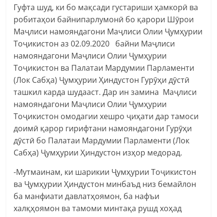
Гуфта шуд, ки бо мақсади густариши ҳамкорӣ ва
робитаҳои байнипарлумонӣ бо қарори Шӯрои
Маҷлиси намояндагони Маҷлиси Олии Ҷумҳурии
Тоҷикистон аз 02.09.2020 байни Маҷлиси
намояндагони Маҷлиси Олии Ҷумҳурии
Тоҷикистон ва Палатаи Мардумии Парламенти
(Лок Сабҳа) Ҷумҳурии Ҳиндустон Гурӯҳи дӯстӣ
ташкил карда шудааст. Дар ин замина Маҷлиси
намояндагони Маҷлиси Олии Ҷумҳурии
Тоҷикистон омодагии хешро ҷиҳати дар тамоси
доимӣ қарор гирифтани намояндагони Гурӯҳи
дӯстӣ бо Палатаи Мардумии Парламенти (Лок
Сабҳа) Ҷумҳурии Ҳиндустон изҳор медорад.
-Мутмаинам, ки шарикии Ҷумҳурии Тоҷикистон
ва Ҷумҳурии Ҳиндустон минбаъд низ бемайлон
ба манфиати давлатҳоямон, ба нафъи
халқҳоямон ва тамоми минтақа рушд хоҳад