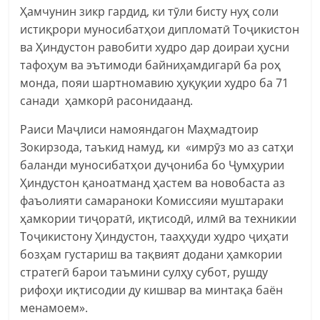
Ҳамчунин зикр гардид, ки тӯли бисту нуҳ соли
истиқрори муносибатҳои дипломатӣ Тоҷикистон
ва Ҳиндустон равобити худро дар доираи ҳусни
тафоҳум ва эътимоди байниҳамдигарӣ ба роҳ
монда, пояи шартномавию ҳуқуқии худро ба 71
санади ҳамкорӣ расонидаанд.
Раиси Маҷлиси намояндагон Маҳмадтоир
Зокирзода, таъкид намуд, ки «имрӯз мо аз сатҳи
баланди муносибатҳои дуҷониба бо Ҷумҳурии
Ҳиндустон қаноатманд ҳастем ва новобаста аз
фаъолияти самараноки Комиссияи муштараки
ҳамкории тиҷоратӣ, иқтисодӣ, илмӣ ва техникии
Тоҷикистону Ҳиндустон, тааҳҳуди худро ҷиҳати
бозҳам густариш ва тақвият додани ҳамкории
стратегӣ барои таъмини сулҳу субот, рушду
рифоҳи иқтисодии ду кишвар ва минтақа баён
менамоем».