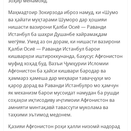
зоҳир менамояд.
Маҳмадтоир Зокирзода иброз намуд, ки «Шумо
ва ҳайати муҳтарами Шуморо дар ҳошияи
нишасти вазирони Қалби Осиё — Раванди
Истанбул ба шаҳри Душанбе хайрамақдам
мегӯям. Умед аз он дорам, ки нишасти вазирони
Қалби Осиё — Раванди Истанбул барои
кишварҳои иштироккунанда, бахусус Афғонистон
муфид хоҳад буд. Вазъи Ҷумҳурии Исломии
Афғонистон ба ҳайси кишвари бародар ва
ҳаммарз ҳамеша дар меҳвари таваҷҷуҳи мо
қарор дорад ва Раванди Истанбулро мо ҳамчун
як механизм барои мусоидат намудан ба рушди
соҳаҳои иқтисодиву иҷтимоии Афғонистон ва
амнияти минтақавӣ тавассути муколама ва
таҳкими эътимод медонем.
Қазияи Афғонистон роҳи ҳалли низомӣ надорад