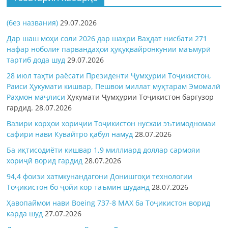
(без названия)
29.07.2026
Дар шаш моҳи соли 2026 дар шаҳри Ваҳдат нисбати 271
нафар ноболиғ парвандаҳои ҳуқуқвайронкунии маъмурӣ
тартиб дода шуд
29.07.2026
28 июл таҳти раёсати Президенти Ҷумҳурии Тоҷикистон,
Раиси Ҳукумати кишвар, Пешвои миллат муҳтарам Эмомалӣ
Раҳмон
маҷлиси
Ҳукумати Ҷумҳурии Тоҷикистон баргузор
гардид.
28.07.2026
Вазири корҳои хориҷии Тоҷикистон нусхаи эътимодномаи
сафири нави Кувайтро қабул намуд
28.07.2026
Ба иқтисодиёти кишвар 1,9 миллиард доллар сармояи
хориҷӣ ворид гардид
28.07.2026
94,4 фоизи хатмкунандагони Донишгоҳи технологии
Тоҷикистон бо ҷойи кор таъмин шуданд
28.07.2026
Ҳавопаймои нави Boeing 737-8 MAX ба Тоҷикистон ворид
карда шуд
27.07.2026