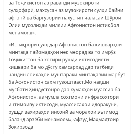
ва Тоҷикистон аз раванди музокироти
сулҳофарӣ, махсусан аз музокироти сулҳи байни
афғонӣ ва баргузории нахустин ҷаласаи Шӯрои
Олии мусолиҳаи миллии Афғонистон истиқбол
менамояд».
«Истиқрори сулҳ дар Афғонистон ба кишварҳои
минтақа пайомадҳои нек меорад ва то имрӯз
Тоҷикистон ба хотири рушди иқтисодиёти
кишвари ба мо дӯсту ҳамсарҳад дар татбиқи
чандин лоиҳаҳои муштараки минтақавии марбут
ба Афғонистон саҳм гузоштааст.Мо нақши
мусбати Ҳиндустонро дар кумакҳои муассир ба
Афғонистон, аз ҷумла сохтмони инфрасохтори
иҷтимоиву иқтисодӣ, муассисаҳои идоракунӣ,
рушди захираҳои инсонӣ ва чораҳои эътимод
баланд арзёбӣ менамоем»,-афзуд Маҳмадтоир
Зокирзода