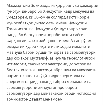
Маҳмадтоир Зокирзода изҳор дошт, ки ҳамкории
гуногунҷанбаро бо Ҳиндустон қадр мекунем ва
умедворем, ки 30-юмин солгарди истиқрори
муносибатҳои дипломатӣ миёни Ҷумҳурии
Тоҷикистон ва Ҷумҳурии Ҳиндустонро соли
оянда бо баргузории чорабиниҳои сиёсию
фарҳангии сатҳи олӣ ҷашн гирем. Аз ин рӯ, мо
омодагии худро ҷиҳати истифодаи имконоти
мавҷуда барои рушди тиҷорат ва сармоягузорӣ
дар соҳаҳои мухталиф, аз ҷумла технологияҳои
иттилоотӣ, таҷҳизоти электронӣ, дорусозӣ ва
биотехнология, нассоҷӣ, абрешим ва маҳсулоти
чармин, саноати кӯҳӣ, гидроэнергетика ва
энергияи таҷдидшаванда иброз менамоем ва
сармоягузорони ҳиндустониро барои
сармоягузорӣ дар минтақаҳои озоди иқтисодии
Тоҷикистон даъват менамоем.