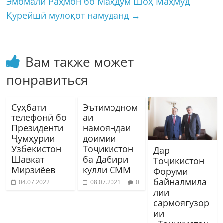
Эмомалӣ Раҳмон бо Маҳдум Шоҳ Маҳмуд
Қурейшӣ мулоқот намуданд
→
Вам также может
понравиться
Суҳбати
Эътимодном
телефонӣ бо
аи
Президенти
намояндаи
Ҷумҳурии
доимии
Узбекистон
Тоҷикистон
Дар
Шавкат
ба Дабири
Тоҷикистон
Мирзиёев
кулли СММ
Форуми
байналмила
04.07.2022
08.07.2021
0
лии
сармоягузор
ии