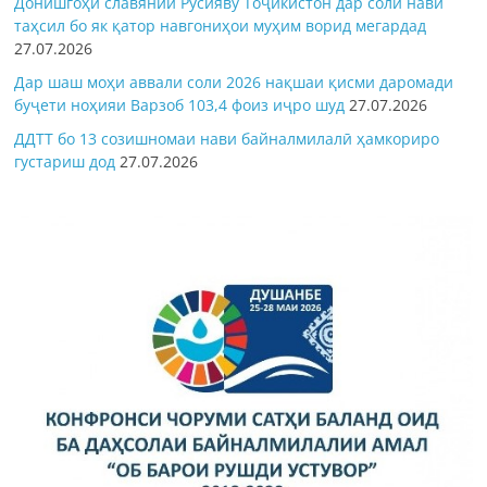
Донишгоҳи славянии Русияву Тоҷикистон дар соли нави
таҳсил бо як қатор навгониҳои муҳим ворид мегардад
27.07.2026
Дар шаш моҳи аввали соли 2026 нақшаи қисми даромади
буҷети ноҳияи Варзоб 103,4 фоиз иҷро шуд
27.07.2026
ДДТТ бо 13 созишномаи нави байналмилалӣ ҳамкориро
густариш дод
27.07.2026