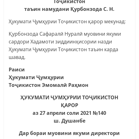
Тоҷикистон
таъин намудани Қурбонзода С. Н.
Ҳукумати Ҷумҳурии Тоҷикистон қарор мекунад:
Қурбонзода Сафаралӣ Нуралӣ муовини якуми
сардори Хадамоти зиддиинҳисории назди
Ҳукумати Ҷумҳурии Тоҷикистон таъин карда
шавад.
Раиси
Ҳукумати Ҷумҳурии
Тоҷикистон Эмомалӣ Раҳмон
ҲУКУМАТИ ҶУМҲУРИИ ТОҶИКИСТОН
ҚАРОР
аз 27 апрели соли 2021 №140
ш. Душанбе
Дар бораи муовини якуми директори