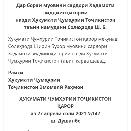
Дар бораи муовини сардори Хадамоти
зиддиинҳисории
назди Ҳукумати Ҷумҳурии Тоҷикистон
таъин намудани Солеҳзода Ш. Б.
Ҳукумати Ҷумҳурии Тоҷикистон қарор мекунад:
Солеҳзода Ширин Буҳор муовини сардори
Хадамоти зиддиинҳисории назди Ҳукумати
Ҷумҳурии Тоҷикистон таъин карда шавад.
Раиси
Ҳукумати Ҷумҳурии
Тоҷикистон Эмомалӣ Раҳмон
ҲУКУМАТИ ҶУМҲУРИИ ТОҶИКИСТОН
ҚАРОР
аз 27 апрели соли 2021 №142
ш. Душанбе