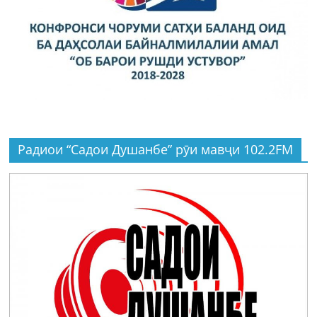
Радиои “Садои Душанбе” рӯи мавҷи 102.2FM