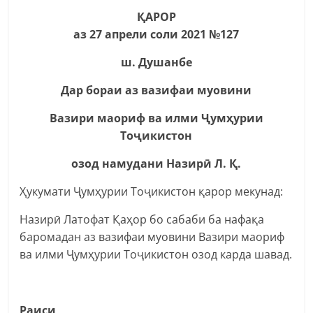
ҚАРОР
аз 27 апрели соли 2021 №127
ш. Душанбе
Дар бораи аз вазифаи муовини
Вазири маориф ва илми Ҷумҳурии
Тоҷикистон
озод намудани Назирӣ Л. Қ.
Ҳукумати Ҷумҳурии Тоҷикистон қарор мекунад:
Назирӣ Латофат Қаҳор бо сабаби ба нафақа
баромадан аз вазифаи муовини Вазири маориф
ва илми Ҷумҳурии Тоҷикистон озод карда шавад.
Раиси