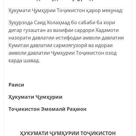
Ҳукумати Ҷумҳурии Тоҷикистон қарор мекунад:
Зуҳурзода Саид Холаҳмад бо сабаби ба кори
дигар гузаштан аз вазифаи сардори Хадамоти
назорати давлатии истифодаи амволи давлатии
Кумитаи давлатии сармоягузорӣ ва идораи
амволи давлатии Ҷумҳурии Тоҷикистон озод
карда шавад.
Раиси
Ҳукумати Ҷумҳурии
Тоҷикистон Эмомалӣ Раҳмон
ҲУКУМАТИ ҶУМҲУРИИ ТОҶИКИСТОН