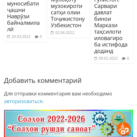
муносибати
музокироти
Сарвари
ҷашни
сатҳи олии
давлат
Наврӯзи
Тоҷикистону
бинои
байналмила
Узбекистон
Маркази
лӣ
таҳсилоти
02.06.2022
20.03.2022
0
иловагиро
ба истифода
доданд
09.02.2022
0
Добавить комментарий
Для отправки комментария вам необходимо
авторизоваться
.