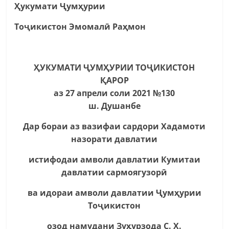
Ҳукумати Ҷумҳурии
Тоҷикистон Эмомалӣ Раҳмон
ҲУКУМАТИ ҶУМҲУРИИ ТОҶИКИСТОН
ҚАРОР
аз 27 апрели соли 2021 №130
ш. Душанбе
Дар бораи аз вазифаи сардори Хадамоти
назорати давлатии
истифодаи амволи давлатии Кумитаи
давлатии сармоягузорӣ
ва идораи амволи давлатии Ҷумҳурии
Тоҷикистон
озод намудани Зуҳурзода С. Х.