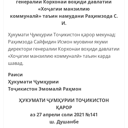
генералии Корхонаи воҳиди давлатии
«Хоҷагии манзилию
коммуналӣ» таъин намудани Раҳимзода С.
И.
Ҳукумати Ҷумҳурии Тоҷикистон қарор мекунад:
Раҳимзода Сайфидин Исмон муовини якуми
директори генералии Корхонаи воҳиди давлатии
«Хоҷагии манзилию коммуналӣ» таъин карда
шавад.
Раиси
Ҳукумати Ҷумҳурии
Тоҷикистон Эмомалӣ Раҳмон
ҲУКУМАТИ ҶУМҲУРИИ ТОҶИКИСТОН
ҚАРОР
аз 27 апрели соли 2021 №141
ш. Душанбе