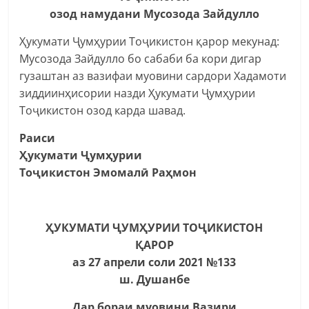
озод намудани Мусозода Зайдулло
Ҳукумати Ҷумҳурии Тоҷикистон қарор мекунад:
Мусозода Зайдулло бо сабаби ба кори дигар
гузаштан аз вазифаи муовини сардори Хадамоти
зиддиинҳисории назди Ҳукумати Ҷумҳурии
Тоҷикистон озод карда шавад.
Раиси
Ҳукумати Ҷумҳурии
Тоҷикистон Эмомалӣ Раҳмон
ҲУКУМАТИ ҶУМҲУРИИ ТОҶИКИСТОН
ҚАРОР
аз 27 апрели соли 2021 №133
ш. Душанбе
Дар бораи муовини Вазири