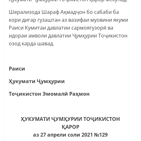
Шерализода Шараф Аҳмадҷон бо сабаби ба
кори дигар гузаштан аз вазифаи муовини якуми
Раиси Кумитаи давлатии сармоягузорӣ ва
идораи амволи давлатии Ҷумҳурии Тоҷикистон
озод карда шавад.
Раиси
Ҳукумати Ҷумҳурии
Тоҷикистон Эмомалӣ Раҳмон
ҲУКУМАТИ ҶУМҲУРИИ ТОҶИКИСТОН
ҚАРОР
аз 27 апрели соли 2021 №129