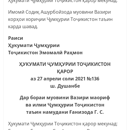
Ҳукумати Ҷумҳурии Тоҷикистон қарор мекунад:
Имомӣ Содиқ Ашурбойзода муовини Вазири
корҳои хориҷии Ҷумҳурии Тоҷикистон таъин
карда шавад.
Раиси
Ҳукумати Ҷумҳурии
Тоҷикистон Эмомалӣ Раҳмон
ҲУКУМАТИ ҶУМҲУРИИ ТОҶИКИСТОН
ҚАРОР
аз 27 апрели соли 2021 №136
ш. Душанбе
Дар бораи муовини Вазири маориф
ва илми Ҷумҳурии Тоҷикистон
таъин намудани Ғанизода Г. С.
Ҳукумати Ҷумҳурии Тоҷикистон қарор мекунад: