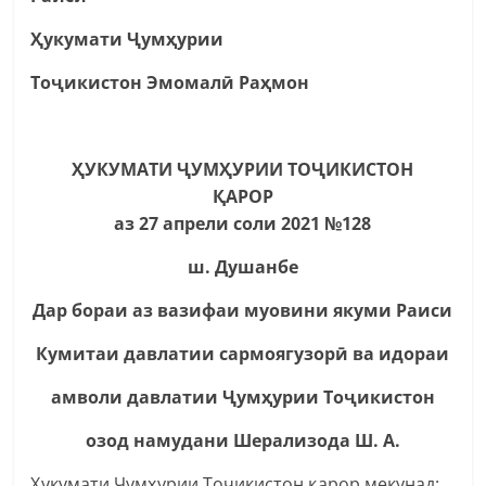
Ҳукумати Ҷумҳурии
Тоҷикистон Эмомалӣ Раҳмон
ҲУКУМАТИ ҶУМҲУРИИ ТОҶИКИСТОН
ҚАРОР
аз 27 апрели соли 2021 №128
ш. Душанбе
Дар бораи аз вазифаи муовини якуми Раиси
Кумитаи давлатии сармоягузорӣ ва идораи
амволи давлатии Ҷумҳурии Тоҷикистон
озод намудани Шерализода Ш.
А.
Ҳукумати Ҷумҳурии Тоҷикистон қарор мекунад: