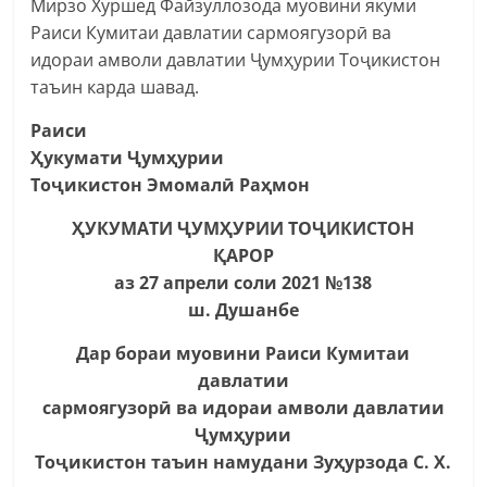
Мирзо Хуршед Файзуллозода муовини якуми
Раиси Кумитаи давлатии сармоягузорӣ ва
идораи амволи давлатии Ҷумҳурии Тоҷикистон
таъин карда шавад.
Раиси
Ҳукумати Ҷумҳурии
Тоҷикистон Эмомалӣ Раҳмон
ҲУКУМАТИ ҶУМҲУРИИ ТОҶИКИСТОН
ҚАРОР
аз 27 апрели соли 2021 №138
ш. Душанбе
Дар бораи муовини Раиси Кумитаи
давлатии
сармоягузорӣ ва идораи амволи давлатии
Ҷумҳурии
Тоҷикистон таъин намудани Зуҳурзода С. Х.