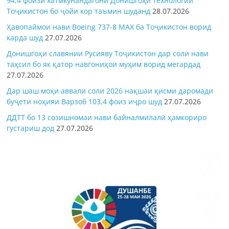
94,4 фоизи хатмкунандагони Донишгоҳи технологии
Тоҷикистон бо ҷойи кор таъмин шуданд
28.07.2026
Ҳавопаймои нави Boeing 737-8 MAX ба Тоҷикистон ворид
карда шуд
27.07.2026
Донишгоҳи славянии Русияву Тоҷикистон дар соли нави
таҳсил бо як қатор навгониҳои муҳим ворид мегардад
27.07.2026
Дар шаш моҳи аввали соли 2026 нақшаи қисми даромади
буҷети ноҳияи Варзоб 103,4 фоиз иҷро шуд
27.07.2026
ДДТТ бо 13 созишномаи нави байналмилалӣ ҳамкориро
густариш дод
27.07.2026