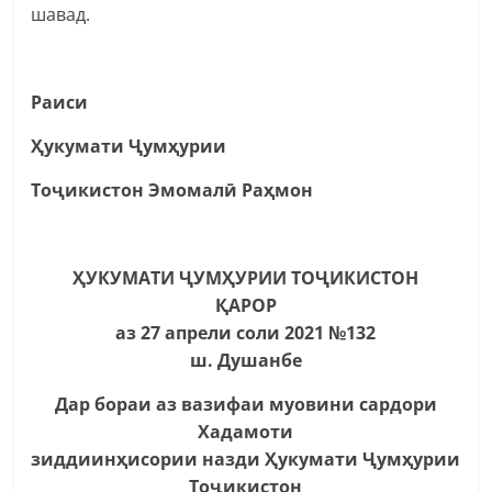
шавад.
Раиси
Ҳукумати Ҷумҳурии
Тоҷикистон Эмомалӣ Раҳмон
ҲУКУМАТИ ҶУМҲУРИИ ТОҶИКИСТОН
ҚАРОР
аз 27 апрели соли 2021 №132
ш. Душанбе
Дар бораи аз вазифаи муовини сардори
Хадамоти
зиддиинҳисории назди Ҳукумати Ҷумҳурии
Тоҷикистон