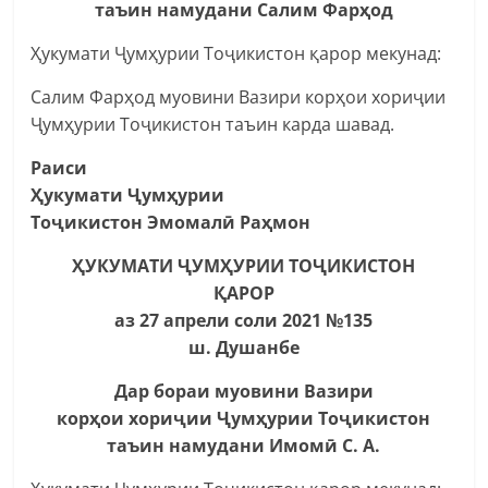
таъин намудани Салим Фарҳод
Ҳукумати Ҷумҳурии Тоҷикистон қарор мекунад:
Салим Фарҳод муовини Вазири корҳои хориҷии
Ҷумҳурии Тоҷикистон таъин карда шавад.
Раиси
Ҳукумати Ҷумҳурии
Тоҷикистон Эмомалӣ Раҳмон
ҲУКУМАТИ ҶУМҲУРИИ ТОҶИКИСТОН
ҚАРОР
аз 27 апрели соли 2021 №135
ш. Душанбе
Дар бораи муовини Вазири
корҳои хориҷии Ҷумҳурии Тоҷикистон
таъин намудани Имомӣ С. А.