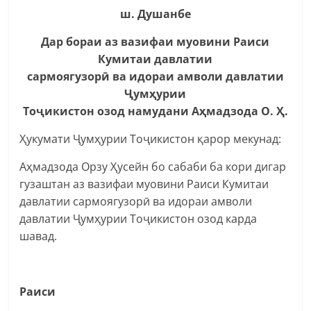
ш. Душанбе
Дар бораи аз вазифаи муовини Раиси
Кумитаи давлатии
сармоягузорӣ ва идораи амволи давлатии
Ҷумҳурии
Тоҷикистон озод намудани Аҳмадзода О. Ҳ.
Ҳукумати Ҷумҳурии Тоҷикистон қарор мекунад:
Аҳмадзода Орзу Ҳусейн бо сабаби ба кори дигар
гузаштан аз вазифаи муовини Раиси Кумитаи
давлатии сармоягузорӣ ва идораи амволи
давлатии Ҷумҳурии Тоҷикистон озод карда
шавад.
Раиси