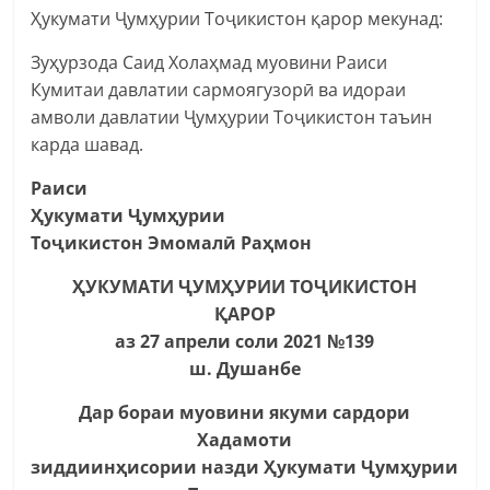
Ҳукумати Ҷумҳурии Тоҷикистон қарор мекунад:
Зуҳурзода Саид Холаҳмад муовини Раиси
Кумитаи давлатии сармоягузорӣ ва идораи
амволи давлатии Ҷумҳурии Тоҷикистон таъин
карда шавад.
Раиси
Ҳукумати Ҷумҳурии
Тоҷикистон Эмомалӣ Раҳмон
ҲУКУМАТИ ҶУМҲУРИИ ТОҶИКИСТОН
ҚАРОР
аз 27 апрели соли 2021 №139
ш. Душанбе
Дар бораи муовини якуми сардори
Хадамоти
зиддиинҳисории назди Ҳукумати Ҷумҳурии