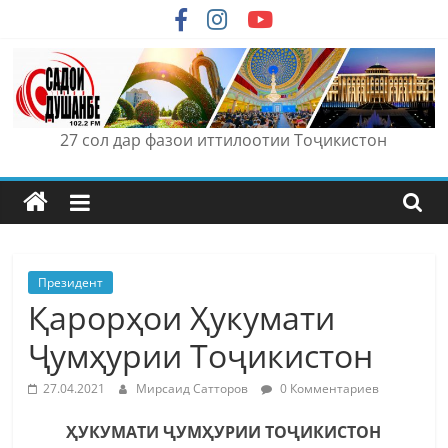
Skip
to
content
27 сол дар фазои иттилоотии Тоҷикистон
Президент
Қарорҳои Ҳукумати
Ҷумҳурии Тоҷикистон
27.04.2021
Мирсаид Сатторов
0 Комментариев
ҲУКУМАТИ ҶУМҲУРИИ ТОҶИКИСТОН