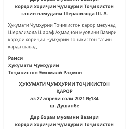
корҳои хориҷии Ҷумҳурии Тоҷикистон
таъин намудани Шерализода Ш. А.
Ҳукумати Ҷумҳурии Тоҷикистон қарор мекунад:
Шерализода Шараф Аҳмадҷон муовини Вазири
корҳои хориҷии Ҷумҳурии Тоҷикистон таъин
карда шавад.
Раиси
Ҳукумати Ҷумҳурии
Тоҷикистон Эмомалӣ Раҳмон
ҲУКУМАТИ ҶУМҲУРИИ ТОҶИКИСТОН
ҚАРОР
аз 27 апрели соли 2021 №134
ш. Душанбе
Дар бораи муовини Вазири
корҳои хориҷии Ҷумҳурии Тоҷикистон