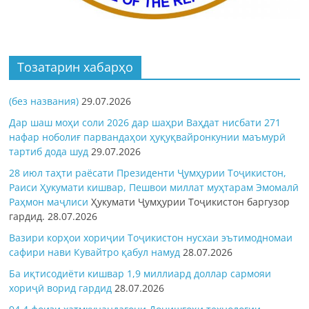
Тозатарин хабарҳо
(без названия)
29.07.2026
Дар шаш моҳи соли 2026 дар шаҳри Ваҳдат нисбати 271
нафар ноболиғ парвандаҳои ҳуқуқвайронкунии маъмурӣ
тартиб дода шуд
29.07.2026
28 июл таҳти раёсати Президенти Ҷумҳурии Тоҷикистон,
Раиси Ҳукумати кишвар, Пешвои миллат муҳтарам Эмомалӣ
Раҳмон
маҷлиси
Ҳукумати Ҷумҳурии Тоҷикистон баргузор
гардид.
28.07.2026
Вазири корҳои хориҷии Тоҷикистон нусхаи эътимодномаи
сафири нави Кувайтро қабул намуд
28.07.2026
Ба иқтисодиёти кишвар 1,9 миллиард доллар сармояи
хориҷӣ ворид гардид
28.07.2026