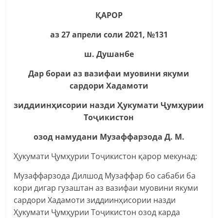
ҚАРОР
аз 27 апрели соли 2021
,
№131
ш. Душанбе
Дар бораи аз вазифаи муовини якуми
сардори Хадамоти
зиддиинҳисории назди Ҳукумати Ҷумҳурии
Тоҷикистон
озод намудани Музаффарзода Д. М.
Ҳукумати Ҷумҳурии Тоҷикистон қарор мекунад:
Музаффарзода Дилшод Музаффар бо сабаби ба
кори дигар гузаштан аз вазифаи муовини якуми
сардори Хадамоти зиддиинҳисории назди
Ҳукумати Ҷумҳурии Тоҷикистон озод карда