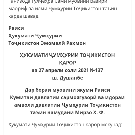
Ғанизода Гулҷеҳра Самӣ муовини Вазири
маориф ва илми Ҷумҳурии Тоҷикистон таъин
карда шавад.
Раиси
Ҳукумати Ҷумҳурии
Тоҷикистон Эмомалӣ Раҳмон
ҲУКУМАТИ ҶУМҲУРИИ ТОҶИКИСТОН
ҚАРОР
аз 27 апрели соли 2021 №137
ш. Душанбе
Дар бораи муовини якуми Раиси
Кумитаи давлатии сармоягузорӣ ва идораи
амволи давлатии Ҷумҳурии Тоҷикистон
таъин намудани Мирзо Х. Ф.
Ҳукумати Ҷумҳурии Тоҷикистон қарор мекунад: