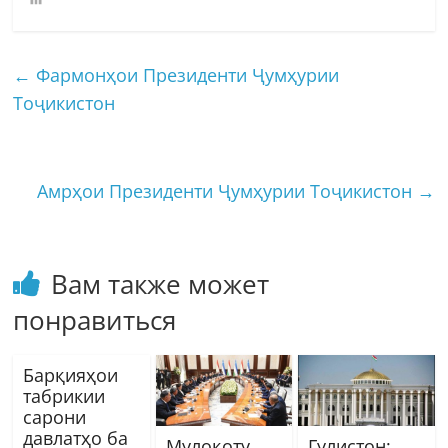
←
Фармонҳои Президенти Ҷумҳурии
Тоҷикистон
Амрҳои Президенти Ҷумҳурии Тоҷикистон
→
Вам также может
понравиться
Барқияҳои
табрикии
сарони
давлатҳо ба
Мулоқоту
Гулистон: