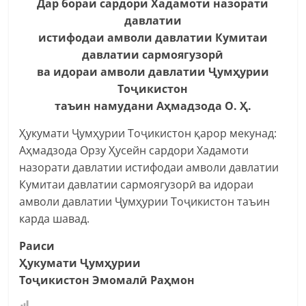
Дар бораи сардори Хадамоти назорати
давлатии
истифодаи амволи давлатии Кумитаи
давлатии сармоягузорӣ
ва идораи амволи давлатии Ҷумҳурии
Тоҷикистон
таъин намудани Аҳмадзода О. Ҳ.
Ҳукумати Ҷумҳурии Тоҷикистон қарор мекунад:
Аҳмадзода Орзу Ҳусейн сардори Хадамоти
назорати давлатии истифодаи амволи давлатии
Кумитаи давлатии сармоягузорӣ ва идораи
амволи давлатии Ҷумҳурии Тоҷикистон таъин
карда шавад.
Раиси
Ҳукумати Ҷумҳурии
Тоҷикистон Эмомалӣ Раҳмон