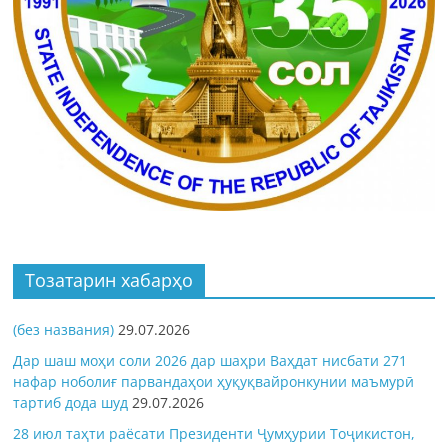
Тозатарин хабарҳо
(без названия)
29.07.2026
Дар шаш моҳи соли 2026 дар шаҳри Ваҳдат нисбати 271
нафар ноболиғ парвандаҳои ҳуқуқвайронкунии маъмурӣ
тартиб дода шуд
29.07.2026
28 июл таҳти раёсати Президенти Ҷумҳурии Тоҷикистон,