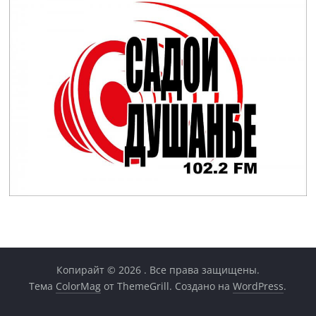
Копирайт © 2026
. Все права защищены.
Тема
ColorMag
от ThemeGrill. Создано на
WordPress
.