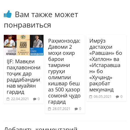
Вам также может
понравиться
Раҳмонзода:
Имрӯз
Давоми 2
дастаҳои
моҳи охир
«Равшан» бо
барои
«Хатлон» ва
IJF: Мавқеи
тамрини
«Истаравша
паҳлавонони
гуруҳи
н» бо
тоҷик дар
олимпии
«Хуҷанд»
раддабандии
кишвар беш
рақобат
нав муайян
аз 500 ҳазор
мекунанд
гардид
сомонӣ ҷудо
06.05.2021
0
22.04.2021
0
гардид
28.07.2021
0
Добавить комментарий