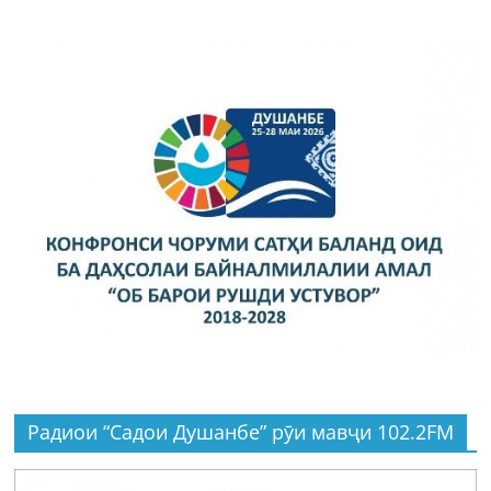
Радиои “Садои Душанбе” рӯи мавҷи 102.2FM