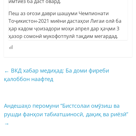
имтиёз ба даст овард.
Пеш аз оғози даври шашуми Чемпионати
Тоҷикистон-2021 миёни дастаҳои Лигаи олӣ ба
ҳар кадом ҷоизадори моҳи апрел дар ҳаҷми 3
ҳазор сомонӣ мукофотпулӣ тақдим мегардад.
←
ВКД хабар медиҳад: Ба доми фиреби
қалоббон наафтед
Андешаҳо перомуни “Бистсолаи омӯзиш ва
рушди фанҳои табиатшиносӣ, дақиқ ва риёзӣ”
→