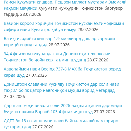
Раиси Ҳукумати кишвар, Пешвои миллат муҳтарам Эмомалӣ
Раҳмон
маҷлиси
Ҳукумати Ҷумҳурии Тоҷикистон баргузор
гардид.
28.07.2026
Вазири корҳои хориҷии Тоҷикистон нусхаи эътимодномаи
сафири нави Кувайтро қабул намуд
28.07.2026
Ба иқтисодиёти кишвар 1,9 миллиард доллар сармояи
хориҷӣ ворид гардид
28.07.2026
94,4 фоизи хатмкунандагони Донишгоҳи технологии
Тоҷикистон бо ҷойи кор таъмин шуданд
28.07.2026
Ҳавопаймои нави Boeing 737-8 MAX ба Тоҷикистон ворид
карда шуд
27.07.2026
Донишгоҳи славянии Русияву Тоҷикистон дар соли нави
таҳсил бо як қатор навгониҳои муҳим ворид мегардад
27.07.2026
Дар шаш моҳи аввали соли 2026 нақшаи қисми даромади
буҷети ноҳияи Варзоб 103,4 фоиз иҷро шуд
27.07.2026
ДДТТ бо 13 созишномаи нави байналмилалӣ ҳамкориро
густариш дод
27.07.2026