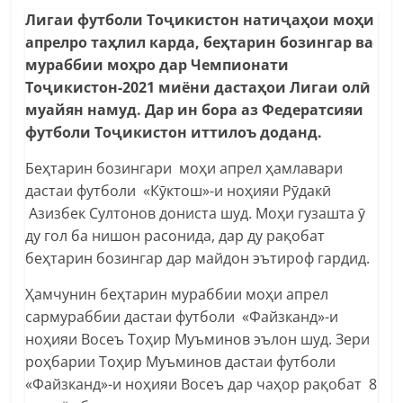
Лигаи футболи Тоҷикистон натиҷаҳои моҳи
апрелро таҳлил карда, беҳтарин бозингар ва
мураббии моҳро дар Чемпионати
Тоҷикистон-2021 миёни дастаҳои Лигаи олӣ
муайян намуд. Дар ин бора аз Федератсияи
футболи Тоҷикистон иттилоъ доданд.
Беҳтарин бозингари моҳи апрел ҳамлавари
дастаи футболи «Кӯктош»-и ноҳияи Рӯдакӣ
Азизбек Султонов дониста шуд. Моҳи гузашта ӯ
ду гол ба нишон расонида, дар ду рақобат
беҳтарин бозингар дар майдон эътироф гардид.
Ҳамчунин беҳтарин мураббии моҳи апрел
сармураббии дастаи футболи «Файзканд»-и
ноҳияи Восеъ Тоҳир Муъминов эълон шуд. Зери
роҳбарии Тоҳир Муъминов дастаи футболи
«Файзканд»-и ноҳияи Восеъ дар чаҳор рақобат 8