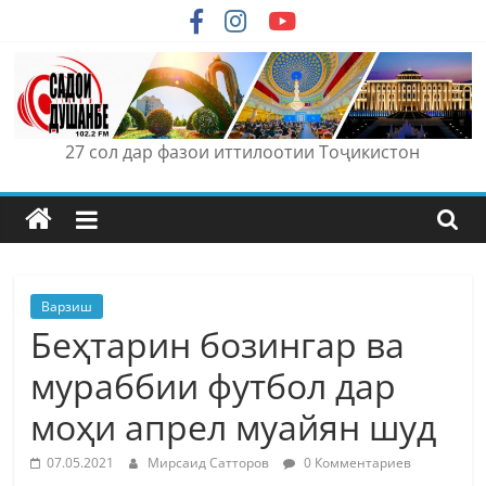
Skip
to
content
27 сол дар фазои иттилоотии Тоҷикистон
Варзиш
Беҳтарин бозингар ва
мураббии футбол дар
моҳи апрел муайян шуд
07.05.2021
Мирсаид Сатторов
0 Комментариев