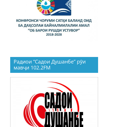
Радиои “Садои Душанбе” рӯи
мавҷи 102.2FM