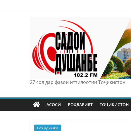
Skip
to
content
27 сол дар фазои иттилоотии Тоҷикистон
АСОСӢ
РОҲБАРИЯТ
ТОҶИКИСТОН
Без рубрики