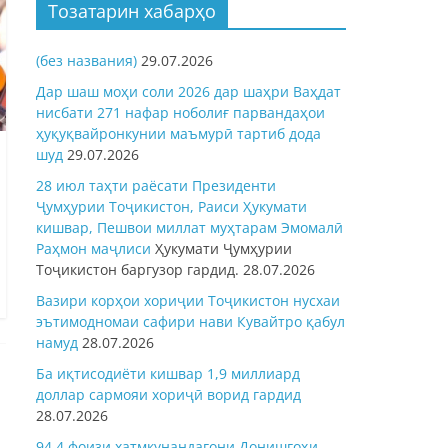
Тозатарин хабарҳо
(без названия)
29.07.2026
Дар шаш моҳи соли 2026 дар шаҳри Ваҳдат
нисбати 271 нафар ноболиғ парвандаҳои
ҳуқуқвайронкунии маъмурӣ тартиб дода
шуд
29.07.2026
28 июл таҳти раёсати Президенти
Ҷумҳурии Тоҷикистон, Раиси Ҳукумати
кишвар, Пешвои миллат муҳтарам Эмомалӣ
Раҳмон
маҷлиси
Ҳукумати Ҷумҳурии
Тоҷикистон баргузор гардид.
28.07.2026
Вазири корҳои хориҷии Тоҷикистон нусхаи
эътимодномаи сафири нави Кувайтро қабул
намуд
28.07.2026
Ба иқтисодиёти кишвар 1,9 миллиард
доллар сармояи хориҷӣ ворид гардид
28.07.2026
94,4 фоизи хатмкунандагони Донишгоҳи