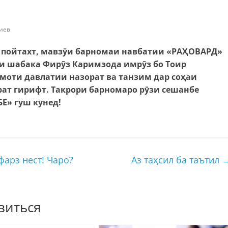
иев
р пойтахт, мавзӯи барномаи навбатии «РАҲОВАРД»
и шабака Фирӯз Каримзода имрӯз бо Тоир
моти давлатии назорат ва танзим дар соҳаи
рат гирифт. Такрори барномаро рӯзи сешанбе
Е» гуш кунед!
арз нест! Чаро?
Аз таҳсил ба таътил
виться