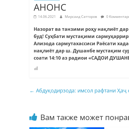
АНОНС
14.06.2021
Мирсаид Сатторов
0 Комментар
Назорат ва танзими роҳу нақлиёт да
буд! Суҳбати мустақими сармуҳаррир
Ализода сармутахассиси Раёсати хада
нақлиёт дар ш. Душанбе мустақим су
соати 14:10 аз радиои «САДОИ ДУШАНБ
←
Абдуқодирзода: имсол рафтани Ҳаҷ ф
Вам также может понра