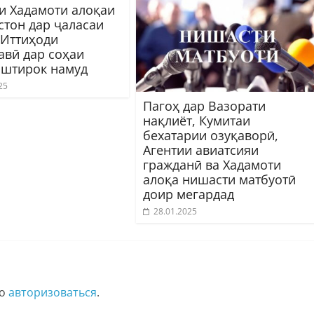
и Хадамоти алоқаи
стон дар ҷаласаи
Иттиҳоди
авӣ дар соҳаи
иштирок намуд
25
Пагоҳ дар Вазорати
нақлиёт, Кумитаи
бехатарии озуқаворӣ,
Агентии авиатсияи
гражданӣ ва Хадамоти
алоқа нишасти матбуотӣ
доир мегардад
28.01.2025
мо
авторизоваться
.