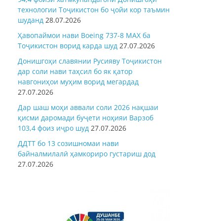
технологии Тоҷикистон бо ҷойи кор таъмин
шуданд
28.07.2026
Ҳавопаймои нави Boeing 737-8 MAX ба
Тоҷикистон ворид карда шуд
27.07.2026
Донишгоҳи славянии Русияву Тоҷикистон
дар соли нави таҳсил бо як қатор
навгониҳои муҳим ворид мегардад
27.07.2026
Дар шаш моҳи аввали соли 2026 нақшаи
қисми даромади буҷети ноҳияи Варзоб
103,4 фоиз иҷро шуд
27.07.2026
ДДТТ бо 13 созишномаи нави
байналмилалӣ ҳамкориро густариш дод
27.07.2026