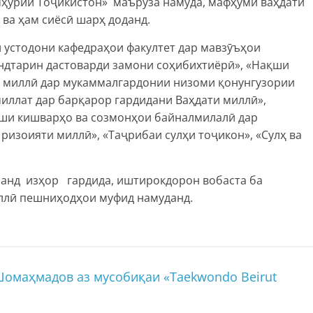
мҳурии Тоҷикистон» маърӯза намуда, мафҳуми ваҳдати
 ва ҳам сиёсӣ шарҳ доданд.
устодони кафедраҳои факултет дар мавзӯъҳои
ндтарин дастоварди замони соҳибихтиёрӣ», «Нақши
и миллӣ дар мукаммалгардонии низоми қонунгузории
иллат дар барқарор гардидани Ваҳдати миллӣ»,
қши кишварҳо ва созмонҳои байналмилалӣ дар
ризоияти миллӣ», «Таҷрибаи сулҳи тоҷикон», «Сулҳ ва
манд изҳор гардида, иштирокдорон вобаста ба
иллӣ пешниҳодҳои муфид намуданд.
маҳмадов аз мусобиқаи «Taekwondo Beirut