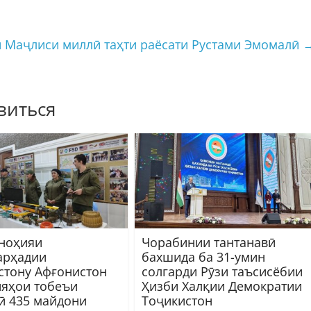
 Маҷлиси миллӣ таҳти раёсати Рустами Эмомалӣ
виться
 ноҳияи
Чорабинии тантанавӣ
арҳадии
бахшида ба 31-умин
стону Афғонистон
солгарди Рӯзи таъсисёбии
ияҳои тобеъи
Ҳизби Халқии Демократии
ӣ 435 майдони
Тоҷикистон