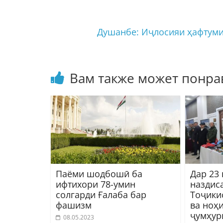
Душанбе: Иҷлосияи ҳафтуми
Вам также может понра
Паёми шодбошӣ ба
Дар 23
ифтихори 78-умин
наздис
солгарди Ғалаба бар
Тоҷики
фашизм
ва ноҳ
ҷумҳур
08.05.2023