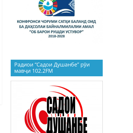
Радиои “Садои Душанбе” рӯи
мавҷи 102.2FM