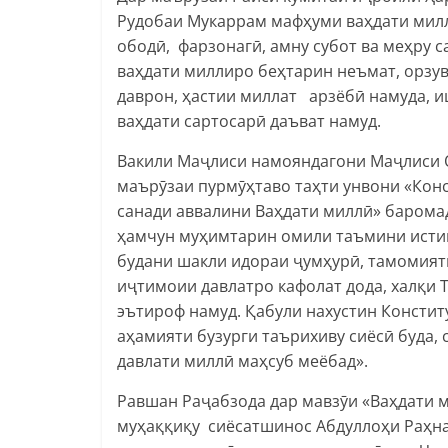
Рудобаи Мукаррам мафҳуми ваҳдати мил
ободӣ, фарзонагӣ, амну субот ва меҳру 
ваҳдати миллиро беҳтарин неъмат, орзув
даврон, ҳастии миллат арзёбӣ намуда, 
ваҳдати сартосарӣ даъват намуд.
Вакили Маҷлиси намояндагони Маҷлиси 
маърӯзаи пурмӯҳтаво таҳти унвони «Кон
санади аввалини Ваҳдати миллӣ» баромад
ҳамчун муҳимтарин омили таъмини исти
будани шакли идораи ҷумҳурӣ, тамомияти
иҷтимоии давлатро кафолат дода, халқи
эътироф намуд. Қабули нахустин Констит
аҳамияти бузурги таърихиву сиёсӣ буда
давлати миллӣ маҳсуб меёбад».
Равшан Раҷабзода дар мавзӯи «Ваҳдати 
муҳаққиқу сиёсатшинос Абдуллоҳи Раҳна