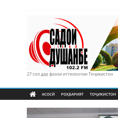
Skip
to
content
27 сол дар фазои иттилоотии Тоҷикистон
АСОСӢ
РОҲБАРИЯТ
ТОҶИКИСТОН