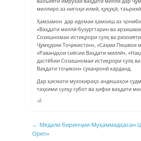
вазъияти имрӯзаи ваҳдати миллӣ дар Ҷу
миллиро аз нигоҳи илмӣ, ҳуқуқӣ, таърихӣ
Ҳамзамон дар идомаи ҳамоиш аз ҷониби 
«Ваҳдати миллӣ-бузургтарин ва арзишма
Созишномаи истиқрори сулҳ ва ризоият
Ҷумҳурии Тоҷикистон», «Саҳми Пешвои м
«Равандҳои сиёсии Ваҳдати миллӣ», «На
дастёбии Созишномаи истиқрори сулҳ ва 
Ваҳдати тоҷикон» суханронӣ карданд.
Дар қисмати музокираҳо андешаҳои суд
таҳкими сулҳу субот ва ҳифзи ваҳдати м
←
Медали биринҷии Муҳаммадҳасан Шо
Open»