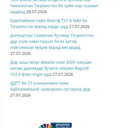
технологии Тоҷикистон бо ҷойи кор таъмин
шуданд
28.07.2026
Ҳавопаймои нави Boeing 737-8 MAX ба
Тоҷикистон ворид карда шуд
27.07.2026
Донишгоҳи славянии Русияву Тоҷикистон
дар соли нави таҳсил бо як қатор
навгониҳои муҳим ворид мегардад
27.07.2026
Дар шаш моҳи аввали соли 2026 нақшаи
қисми даромади буҷети ноҳияи Варзоб
103,4 фоиз иҷро шуд
27.07.2026
ДДТТ бо 13 созишномаи нави
байналмилалӣ ҳамкориро густариш дод
27.07.2026