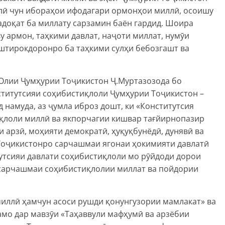
лӣ чун ибораҳои ифодагари ормонҳои миллӣ, осоишу
садоқат ба миллату сарзамин баён гардид. Шоира
у армон, таҳкими давлат, наҷоти миллат, нумӯи
иштирокдоронро ба таҳкими сулҳи бебозгашт ва
Олии Ҷумҳурии Тоҷикистон Ҷ.Муртазозода бо
ститутсияи соҳибистиқлоли Ҷумҳурии Тоҷикистон –
 намуда, аз ҷумла иброз дошт, ки «Конститутсия
қлоли миллӣ ва якпорчагии кишвар тағйирнопазир
 арзӣ, моҳияти демократӣ, ҳуқуқбунёдӣ, дунявӣ ва
 Тоҷикистонро сарчашмаи ягонаи ҳокимияти давлатӣ
утсияи давлати соҳибистиқлоли мо рӯйдоди дорои
, сарчашмаи соҳибистиқлолии миллат ва пойдории
миллӣ ҳамчун асоси рушди қонунгузории мамлакат» ва
мо дар мавзӯи «Таҳаввули мафҳумӣ ва арзёбии