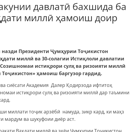
акунии давлатӣ бахшида ба
аҳдати миллӣ ҳамоиш доир
 назди Президенти Ҷумҳурии Тоҷикистон
аҳдати миллӣ ва 30-солагии Истиқлоли давлатии
«Созишномаи истиқрори сулҳ ва ризоияти миллӣ
 Тоҷикистон» ҳамоиш баргузор гардид.
ва сиёсати Академия Далер Қодирзода ифтитоҳ
шномаи истиқрори сулҳ ва ризоияти миллӣ дар таъмини
кард.
и миллати тоҷик арзёбӣ намуда, зикр кард, ки маҳз
и мардум ва шукуфоии диёр аст.
ракати Ваҳдати миллӣ ва эҳёи Ҷумҳурии Тоҷикистон