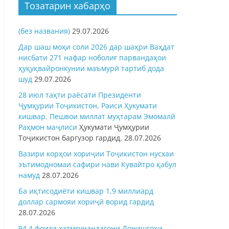
Тозатарин хабарҳо
(без названия)
29.07.2026
Дар шаш моҳи соли 2026 дар шаҳри Ваҳдат
нисбати 271 нафар ноболиғ парвандаҳои
ҳуқуқвайронкунии маъмурӣ тартиб дода
шуд
29.07.2026
28 июл таҳти раёсати Президенти
Ҷумҳурии Тоҷикистон, Раиси Ҳукумати
кишвар, Пешвои миллат муҳтарам Эмомалӣ
Раҳмон
маҷлиси
Ҳукумати Ҷумҳурии
Тоҷикистон баргузор гардид.
28.07.2026
Вазири корҳои хориҷии Тоҷикистон нусхаи
эътимодномаи сафири нави Кувайтро қабул
намуд
28.07.2026
Ба иқтисодиёти кишвар 1,9 миллиард
доллар сармояи хориҷӣ ворид гардид
28.07.2026
94,4 фоизи хатмкунандагони Донишгоҳи