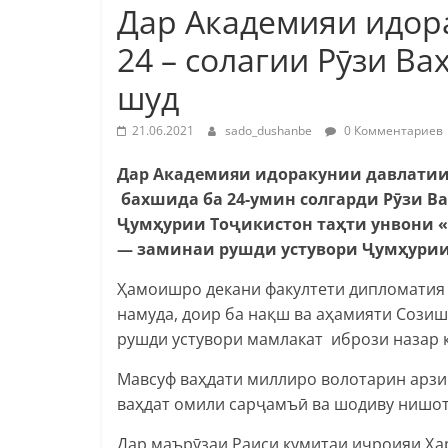
Дар Академияи идор
24 – солагии Рӯзи В
шуд
21.06.2021
sado_dushanbe
0 Комментариев
Дар Академияи идоракунии давлатии
бахшида ба 24-умин солгарди Рӯзи В
Ҷумҳурии Тоҷикистон таҳти унвони 
— заминаи рушди устувори Ҷумҳурии
Ҳамоишро декани факултети дипломатия 
намуда, доир ба нақш ва аҳамияти Сози
рушди устувори мамлакат ибрози назар 
Мавсуф ваҳдати миллиро волотарин арзиш
ваҳдат омили сарҷамъӣ ва шодиву нишот
Дар маърӯзаи Раиси кумитаи иҷроияи Ҳа