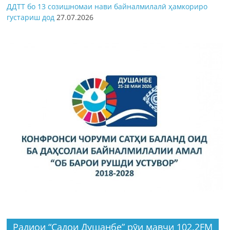
ДДТТ бо 13 созишномаи нави байналмилалӣ ҳамкориро
густариш дод
27.07.2026
Радиои “Садои Душанбе” рӯи мавҷи 102.2FM