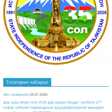
Тозатарин хабарҳо
(без названия)
29.07.2026
Дар шаш моҳи соли 2026 дар шаҳри Ваҳдат нисбати 271
нафар ноболиғ парвандаҳои ҳуқуқвайронкунии маъмурӣ