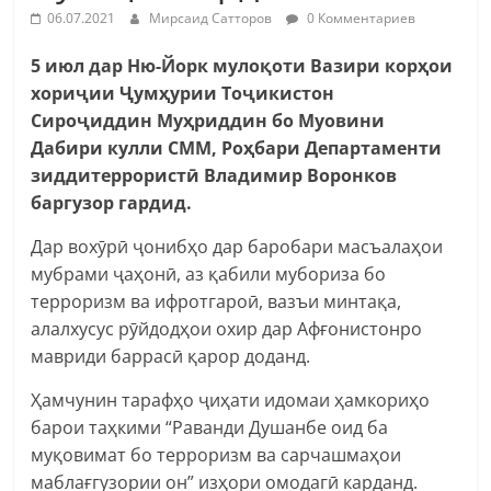
06.07.2021
Мирсаид Сатторов
0 Комментариев
5 июл дар Ню-Йорк мулоқоти Вазири корҳои
хориҷии Ҷумҳурии Тоҷикистон
Сироҷиддин Муҳриддин бо Муовини
Дабири кулли СММ, Роҳбари Департаменти
зиддитеррористӣ Владимир Воронков
баргузор гардид.
Дар вохӯрӣ ҷонибҳо дар баробари масъалаҳои
мубрами ҷаҳонӣ, аз қабили мубориза бо
терроризм ва ифротгароӣ, вазъи минтақа,
алалхусус рӯйдодҳои охир дар Афғонистонро
мавриди баррасӣ қарор доданд.
Ҳамчунин тарафҳо ҷиҳати идомаи ҳамкориҳо
барои таҳкими “Раванди Душанбе оид ба
муқовимат бо терроризм ва сарчашмаҳои
маблағгузории он” изҳори омодагӣ карданд.