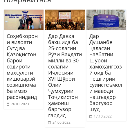
Соҳибкорон
Дар Давҳа
Дар
и вилояти
бахшида ба
Душанбе
Суғд ва
25-солагии
ҷаласаи
Қазоқистон
Рӯзи Ваҳдати
навбатии
барои
миллӣ ва 30-
Шӯрои
содироти
солагии
ҳамоҳангсоз
маҳсулоти
Иҷлосияи
ӣ оид ба
кишоварзӣ
XVI Шӯрои
пешгирии
созишнома
Олии
суиистеъмол
ба имзо
Ҷумҳурии
и маводи
расониданд
Тоҷикистон
нашъадор
ҳамоиш
баргузор
26.01.2023
баргузор
шуд
гардид
17.10.2022
24.06.2022