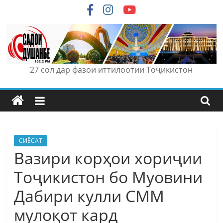
Skip
to
content
27 сол дар фазои иттилоотии Тоҷикистон
СИЁСАТ
Вазири корҳои хориҷии
Тоҷикистон бо Муовини
Дабири кулли СММ
мулоқот кард