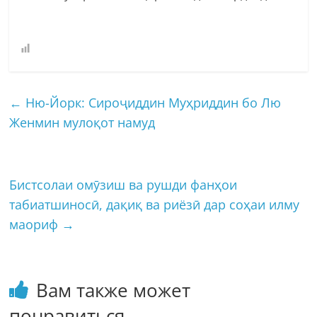
←
Ню-Йорк: Сироҷиддин Муҳриддин бо Лю
Женмин мулоқот намуд
Бистсолаи омӯзиш ва рушди фанҳои
табиатшиносӣ, дақиқ ва риёзӣ дар соҳаи илму
маориф
→
Вам также может
понравиться