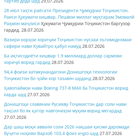
тартиб дода шуд
29.07.2026
28 июл таҳти раёсати Президенти Ҷумҳурии Тоҷикистон,
Раиси Ҳукумати кишвар, Пешвои миллат муҳтарам Эмомалӣ
Раҳмон
маҷлиси
Ҳукумати Ҷумҳурии Тоҷикистон баргузор
гардид.
28.07.2026
Вазири корҳои хориҷии Тоҷикистон нусхаи эътимодномаи
сафири нави Кувайтро қабул намуд
28.07.2026
Ба иқтисодиёти кишвар 1,9 миллиард доллар сармояи
хориҷӣ ворид гардид
28.07.2026
94,4 фоизи хатмкунандагони Донишгоҳи технологии
Тоҷикистон бо ҷойи кор таъмин шуданд
28.07.2026
Ҳавопаймои нави Boeing 737-8 MAX ба Тоҷикистон ворид
карда шуд
27.07.2026
Донишгоҳи славянии Русияву Тоҷикистон дар соли нави
таҳсил бо як қатор навгониҳои муҳим ворид мегардад
27.07.2026
Дар шаш моҳи аввали соли 2026 нақшаи қисми даромади
буҷети ноҳияи Варзоб 103,4 фоиз иҷро шуд
27.07.2026