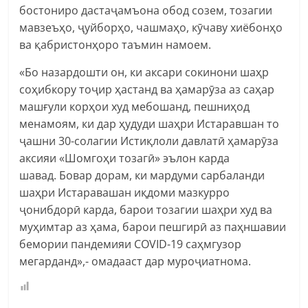
бостониро дастаҷамъона обод созем, тозагии
мавзеъҳо, ҷуйборҳо, чашмаҳо, кӯчаву хиёбонҳо
ва қабристонҳоро таъмин намоем.
«Бо назардошти он, ки аксари сокинони шаҳр
соҳибкору тоҷир ҳастанд ва ҳамарӯза аз саҳар
машғули корҳои худ мебошанд, пешниҳод
менамоям, ки дар ҳудуди шаҳри Истаравшан то
ҷашни 30-солагии Истиқлоли давлатӣ ҳамарӯза
аксияи «Шомгоҳи тозагӣ» эълон карда
шавад. Бовар дорам, ки мардуми сарбаланди
шаҳри Истаравашан иқдоми мазкурро
ҷонибдорӣ карда, барои тозагии шаҳри худ ва
муҳимтар аз ҳама, барои пешгирӣ аз паҳншавии
бемории пандемияи СOVID-19 саҳмгузор
мегарданд»,- омадааст дар муроҷиатнома.