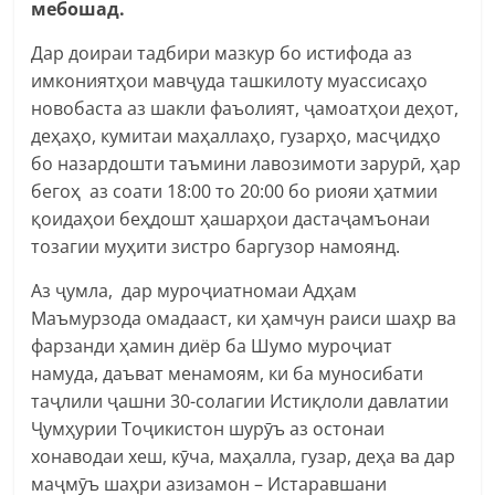
мебошад.
Дар доираи тадбири мазкур бо истифода аз
имкониятҳои мавҷуда ташкилоту муассисаҳо
новобаста аз шакли фаъолият, ҷамоатҳои деҳот,
деҳаҳо, кумитаи маҳаллаҳо, гузарҳо, масҷидҳо
бо назардошти таъмини лавозимоти зарурӣ, ҳар
бегоҳ аз соати 18:00 то 20:00 бо риояи ҳатмии
қоидаҳои беҳдошт ҳашарҳои дастаҷамъонаи
тозагии муҳити зистро баргузор намоянд.
Аз ҷумла, дар муроҷиатномаи Адҳам
Маъмурзода омадааст, ки ҳамчун раиси шаҳр ва
фарзанди ҳамин диёр ба Шумо муроҷиат
намуда, даъват менамоям, ки ба муносибати
таҷлили ҷашни 30-солагии Истиқлоли давлатии
Ҷумҳурии Тоҷикистон шурӯъ аз остонаи
хонаводаи хеш, кӯча, маҳалла, гузар, деҳа ва дар
маҷмӯъ шаҳри азизамон – Истаравшани