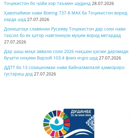
Тоҷикистон бо ҷойи кор таъмин шуданд
28.07.2026
Ҳавопаймои нави Boeing 737-8 MAX ба Тоҷикистон ворид
карда шуд
27.07.2026
Донишгоҳи славянии Русияву Тоҷикистон дар соли нави
таҳсил бо як қатор навгониҳои муҳим ворид мегардад
27.07.2026
Дар шаш моҳи аввали соли 2026 нақшаи қисми даромади
буҷети ноҳияи Варзоб 103,4 фоиз иҷро шуд
27.07.2026
ДДТТ бо 13 созишномаи нави байналмилалӣ ҳамкориро
густариш дод
27.07.2026