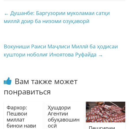
←
Душанбе: Баргузории муколамаи сатҳи
миллӣ доир ба низоми озуқаворӣ
Вокуниши Раиси Маҷлиси Миллӣ ба ҳодисаи
куштори ноболиғ Иноятова Руфайда
→
Вам также может
понравиться
Фархор:
Ҳушдори
Пешвои
Агентии
миллат
обуҳавошин
бинои нави
осӣ
Пешгирии