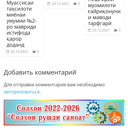
Муассисаи
24.12.2021
0
муомилоти
таҳсилоти
ғайриқонуни
миёнаи
и маводи
умумии №2-
тарфгарӣ
ро мавриди
23.12.2021
0
истифода
қарор
доданд
02.10.2021
0
Добавить комментарий
Для отправки комментария вам необходимо
авторизоваться
.