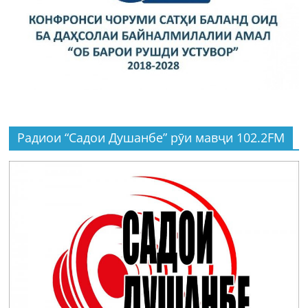
Радиои “Садои Душанбе” рӯи мавҷи 102.2FM