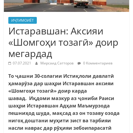
ИҶТИМОИЁТ
Истаравшан: Аксияи
«Шомгоҳи тозагӣ» доир
мегардад
07.07.2021
Мирсаид Сатторов
0 Комментариев
То ҷашни 30-солагии Истиқлоли давлатӣ
ҳамарӯза дар шаҳри Истаравшан аксияи
«Шомгоҳи тозагӣ» доир карда
шавад. Иқдоми мазкур аз ҷониби Раиси
шаҳри Истаравшан Адҳам Маъмурзода
пешниҳод шуда, мақсад аз он тозаву озода
нигоҳ доштани муҳити зист ва тарбияи
насли наврас дар рӯҳияи зебоипарасатӣ