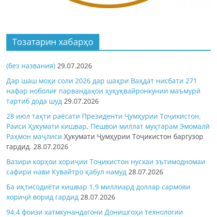
Тозатарин хабарҳо
(без названия)
29.07.2026
Дар шаш моҳи соли 2026 дар шаҳри Ваҳдат нисбати 271
нафар ноболиғ парвандаҳои ҳуқуқвайронкунии маъмурӣ
тартиб дода шуд
29.07.2026
28 июл таҳти раёсати Президенти Ҷумҳурии Тоҷикистон,
Раиси Ҳукумати кишвар, Пешвои миллат муҳтарам Эмомалӣ
Раҳмон
маҷлиси
Ҳукумати Ҷумҳурии Тоҷикистон баргузор
гардид.
28.07.2026
Вазири корҳои хориҷии Тоҷикистон нусхаи эътимодномаи
сафири нави Кувайтро қабул намуд
28.07.2026
Ба иқтисодиёти кишвар 1,9 миллиард доллар сармояи
хориҷӣ ворид гардид
28.07.2026
94,4 фоизи хатмкунандагони Донишгоҳи технологии