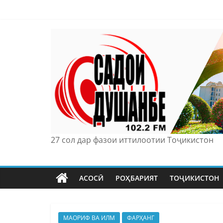
Skip
to
content
27 сол дар фазои иттилоотии Тоҷикистон
АСОСӢ
РОҲБАРИЯТ
ТОҶИКИСТОН
МАОРИФ ВА ИЛМ
ФАРҲАНГ