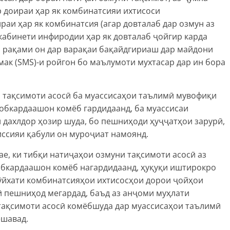
 доираи ҳар як комбинатсияи ихтисоси
раи ҳар як комбинатсия (агар довталаб дар озмун аз
 кабинети инфиродии ҳар як довталаб ҷойгир карда
и рақами он дар варақаи бақайдгириаш дар майдони
мак (SMS)-и ройгон бо маълумоти мухтасар дар ин бора
и тақсимоти асосӣ ба муассисаҳои таълимӣ мувофиқи
хобкардаашон комёб гардидаанд, ба муассисаи
 дахлдор ҳозир шуда, бо пешниҳоди ҳуҷҷатҳои зарурӣ,
иссияи қабули он муроҷиат намоянд.
е, ки тибқи натиҷаҳои озмуни тақсимоти асосӣ аз
обкардаашон комёб нагардидаанд, ҳуқуқи иштирокро
Рӯйхати комбинатсияҳои ихтисосҳои дорои ҷойҳои
ӣ пешниҳод мегардад, баъд аз анҷоми муҳлати
тақсимоти асосӣ комёбшуда дар муассисаҳои таълимӣ
ешавад.