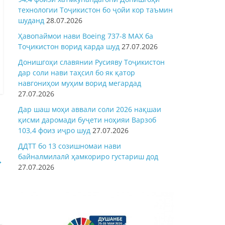
технологии Тоҷикистон бо ҷойи кор таъмин
шуданд
28.07.2026
Ҳавопаймои нави Boeing 737-8 MAX ба
Тоҷикистон ворид карда шуд
27.07.2026
Донишгоҳи славянии Русияву Тоҷикистон
дар соли нави таҳсил бо як қатор
навгониҳои муҳим ворид мегардад
27.07.2026
Дар шаш моҳи аввали соли 2026 нақшаи
қисми даромади буҷети ноҳияи Варзоб
103,4 фоиз иҷро шуд
27.07.2026
ДДТТ бо 13 созишномаи нави
байналмилалӣ ҳамкориро густариш дод
→
27.07.2026