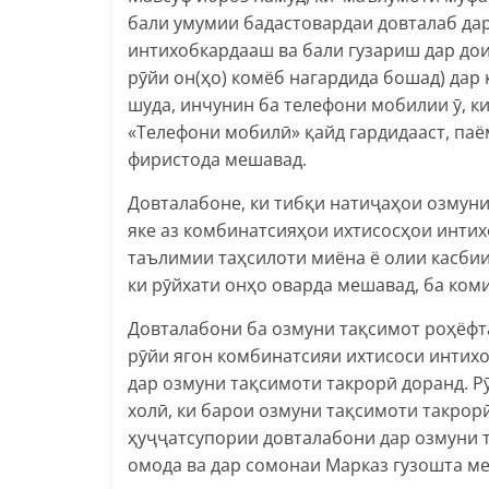
бали умумии бадастовардаи довталаб дар
интихобкардааш ва бали гузариш дар дои
рӯйи он(ҳо) комёб нагардида бошад) дар
шуда, инчунин ба телефони мобилии ӯ, к
«Телефони мобилӣ» қайд гардидааст, паё
фиристода мешавад.
Довталабоне, ки тибқи натиҷаҳои озмун
яке аз комбинатсияҳои ихтисосҳои инти
таълимии таҳсилоти миёна ё олии касбии
ки рӯйхати онҳо оварда мешавад, ба ком
Довталабони ба озмуни тақсимот роҳёфта
рӯйи ягон комбинатсияи ихтисоси интих
дар озмуни тақсимоти такрорӣ доранд. 
холӣ, ки барои озмуни тақсимоти такрор
ҳуҷҷатсупории довталабони дар озмуни 
омода ва дар сомонаи Марказ гузошта м