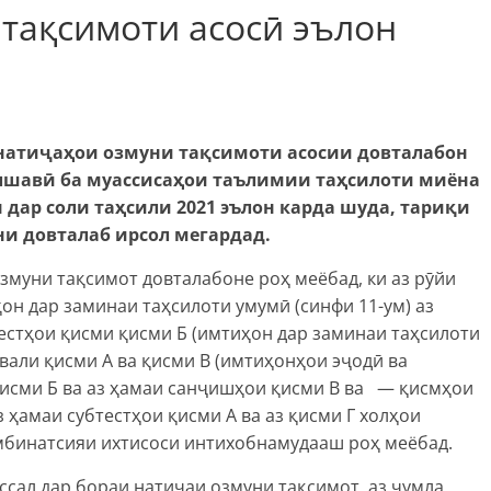
тақсимоти асосӣ эълон
н натиҷаҳои озмуни тақсимоти асосии довталабон
шавӣ ба муассисаҳои таълимии таҳсилоти миёна
дар соли таҳсили 2021 эълон карда шуда, тариқи
ни довталаб ирсол мегардад.
муни тақсимот довталабоне роҳ меёбад, ки аз рӯйи
ҳон дар заминаи таҳсилоти умумӣ (синфи 11-ум) аз
тестҳои қисми қисми Б (имтиҳон дар заминаи таҳсилоти
ввали қисми А ва қисми В (имтиҳонҳои эҷодӣ ва
 қисми Б ва аз ҳамаи санҷишҳои қисми В ва — қисмҳои
з ҳамаи субтестҳои қисми А ва аз қисми Г холҳои
омбинатсияи ихтисоси интихобнамудааш роҳ меёбад.
сал дар бораи натиҷаи озмуни тақсимот, аз ҷумла