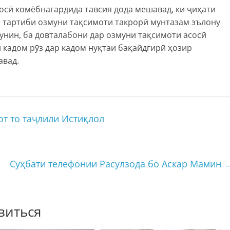
осӣ комёбнагардида тавсия дода мешавад, ки ҷиҳати
н тартиби озмуни тақсимоти такрорӣ мунтазам эълону
унин, ба довталабони дар озмуни тақсимоти асосӣ
 кадом рӯз дар кадом нуқтаи бақайдгирӣ ҳозир
авад.
т то таҷлили Истиқлол
Суҳбати телефонии Расулзода бо Аскар Мамин
виться