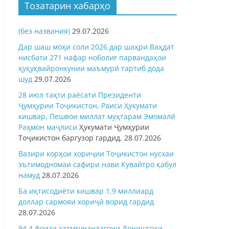
Тозатарин хабарҳо
(без названия)
29.07.2026
Дар шаш моҳи соли 2026 дар шаҳри Ваҳдат
нисбати 271 нафар ноболиғ парвандаҳои
ҳуқуқвайронкунии маъмурӣ тартиб дода
шуд
29.07.2026
28 июл таҳти раёсати Президенти
Ҷумҳурии Тоҷикистон, Раиси Ҳукумати
кишвар, Пешвои миллат муҳтарам Эмомалӣ
Раҳмон
маҷлиси
Ҳукумати Ҷумҳурии
Тоҷикистон баргузор гардид.
28.07.2026
Вазири корҳои хориҷии Тоҷикистон нусхаи
эътимодномаи сафири нави Кувайтро қабул
намуд
28.07.2026
Ба иқтисодиёти кишвар 1,9 миллиард
доллар сармояи хориҷӣ ворид гардид
28.07.2026
94,4 фоизи хатмкунандагони Донишгоҳи