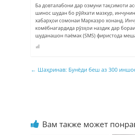
Ба довталабони дар озмуни тақсимоти ас
шинос шудан бо рӯйхати мазкур, инчуни
хабарҳои сомонаи Марказро хонанд. Инч
комёбнагардида рӯзҳои наздик дар бораи
шуданашон паёмак (SMS) фиристода меш
←
Шаҳринав: Бунёди беш аз 300 иншоо
Вам также может понра