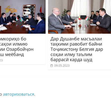
амкориҳо бо
Дар Душанбе масъалаи
саҳои илмию
таҳкими равобит байни
ии Озарбойҷон
Тоҷикистону Белгия дар
иш меёбанд
соҳаи илму таълим
баррасӣ карда шуд
23
09.05.2023
мо
авторизоваться
.