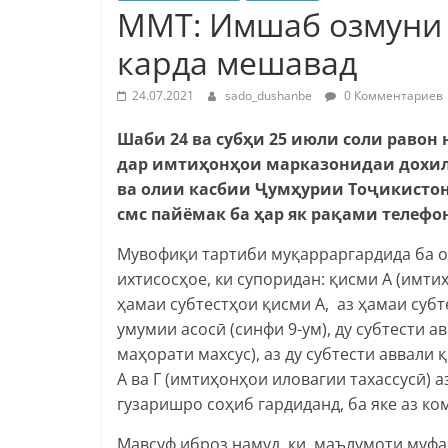
ММТ: Имшаб озмуни 
карда мешавад
24.07.2021
sado_dushanbe
0 Комментариев
Шаби 24 ва субҳи 25 июли соли раво
дар имтиҳонҳои марказонидаи дохил
ва олии касбии Ҷумҳурии Тоҷикистон 
смс пайёмак ба ҳар як рақами телефо
Мувофиқи тартиби муқарраргардида ба оз
ихтисосҳое, ки супоридан: қисми А (имти
ҳамаи субтестҳои қисми А, аз ҳамаи суб
умумии асосӣ (синфи 9-ум), ду субтести а
маҳорати махсус), аз ду субтести аввали
А ва Г (имтиҳонҳои иловагии тахассусӣ) а
гузаришро соҳиб гардиданд, ба яке аз к
Мавсуф иброз намуд, ки маълумоти муфас