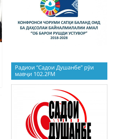
Радиои “Садои Душанбе” рӯи
мавҷи 102.2FM