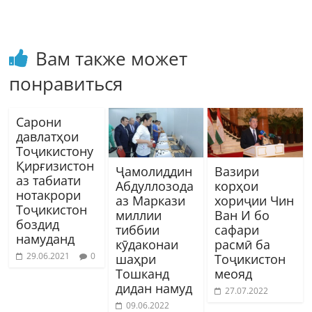
Вам также может
понравиться
Сарони
давлатҳои
Тоҷикистону
Қирғизистон
Ҷамолиддин
Вазири
аз табиати
Абдуллозода
корҳои
нотакрори
аз Маркази
хориҷии Чин
Тоҷикистон
миллии
Ван И бо
боздид
тиббии
сафари
намуданд
кӯдаконаи
расмӣ ба
29.06.2021
0
шаҳри
Тоҷикистон
Тошканд
меояд
дидан намуд
27.07.2022
09.06.2022