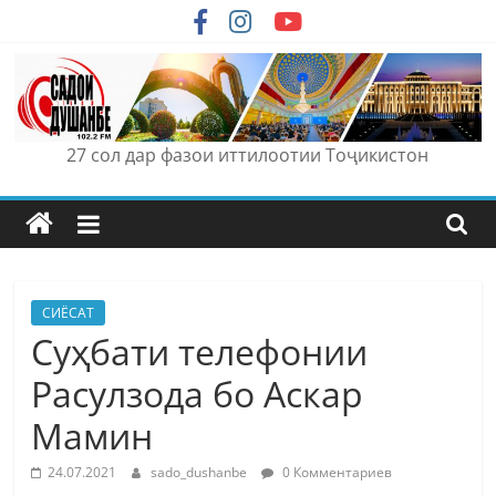
Skip
to
content
27 сол дар фазои иттилоотии Тоҷикистон
СИЁСАТ
Суҳбати телефонии
Расулзода бо Аскар
Мамин
24.07.2021
sado_dushanbe
0 Комментариев