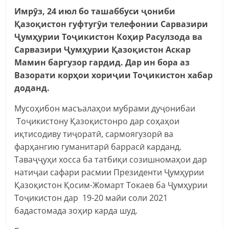
Имрӯз, 24 июл бо ташаббуси ҷониби
Қазоқистон гуфтугӯи телефонии Сарвазири
Ҷумҳурии Тоҷикистон Коҳир Расулзода ва
Сарвазири Ҷумҳурии Қазоқистон Аскар
Мамин баргузор гардид. Дар ин бора аз
Вазорати корҳои хориҷии Тоҷикистон хабар
доданд.
Мусоҳибон масъалаҳои мубрами дуҷонибаи
Тоҷикистону Қазоқистонро дар соҳаҳои
иқтисодиву тиҷоратӣ, сармоягузорӣ ва
фарҳангию гуманитарӣ баррасӣ карданд.
Таваҷҷуҳи хосса ба татбиқи созишномаҳои дар
натиҷаи сафари расмии Президенти Ҷумҳурии
Қазоқистон Қосим-Жомарт Токаев ба Ҷумҳурии
Тоҷикистон дар 19-20 майи соли 2021
бадастомада зоҳир карда шуд.