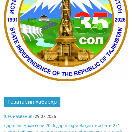
Тозатарин хабарҳо
(без названия)
29.07.2026
Дар шаш моҳи соли 2026 дар шаҳри Ваҳдат нисбати 271
нафар ноболиғ парвандаҳои ҳуқуқвайронкунии маъмурӣ