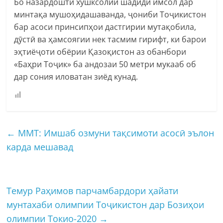
Бо назардошти хушксолии шадиди имсол дар
минтақа мушоҳидашаванда, ҷониби Тоҷикистон
бар асоси принсипҳои дастгирии мутақобила,
дӯстӣ ва ҳамсоягии нек тасмим гирифт, ки барои
эҳтиёҷоти обёрии Қазоқистон аз обанбори
«Баҳри Тоҷик» ба андозаи 50 метри мукааб об
дар сония иловатан зиёд кунад.
←
ММТ: Имшаб озмуни тақсимоти асосӣ эълон
карда мешавад
Темур Раҳимов парчамбардори ҳайати
мунтахаби олимпии Тоҷикистон дар Бозиҳои
олимпии Токио-2020
→