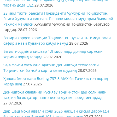
тартиб дода шуд
29.07.2026
28 июл таҳти раёсати Президенти Ҷумҳурии Тоҷикистон,
Раиси Ҳукумати кишвар, Пешвои миллат муҳтарам Эмомалӣ
Раҳмон
маҷлиси
Ҳукумати Ҷумҳурии Тоҷикистон баргузор
гардид.
28.07.2026
Вазири корҳои хориҷии Тоҷикистон нусхаи эътимодномаи
сафири нави Кувайтро қабул намуд
28.07.2026
Ба иқтисодиёти кишвар 1,9 миллиард доллар сармояи
хориҷӣ ворид гардид
28.07.2026
94,4 фоизи хатмкунандагони Донишгоҳи технологии
Тоҷикистон бо ҷойи кор таъмин шуданд
28.07.2026
Ҳавопаймои нави Boeing 737-8 MAX ба Тоҷикистон ворид
карда шуд
27.07.2026
Донишгоҳи славянии Русияву Тоҷикистон дар соли нави
таҳсил бо як қатор навгониҳои муҳим ворид мегардад
27.07.2026
Дар шаш моҳи аввали соли 2026 нақшаи қисми даромади
буҷети ноҳияи Варзоб 103,4 фоиз иҷро шуд
27.07.2026