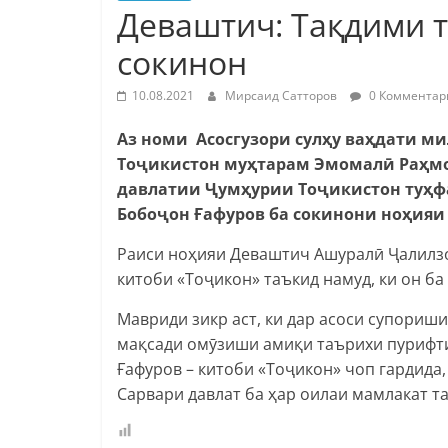
Деваштич: Тақдими 
сокинон
10.08.2021
Мирсаид Сатторов
0 Комментар
Аз номи Асосгузори сулҳу ваҳдати м
Тоҷикистон муҳтарам Эмомалӣ Раҳмо
давлатии Ҷумҳурии Тоҷикистон туҳф
Бобоҷон Ғафуров ба сокинони ноҳияи
Раиси ноҳияи Деваштич Ашуралӣ Ҷалилз
китоби «Тоҷикон» таъкид намуд, ки он ба
Мавриди зикр аст, ки дар асоси супори
мақсади омӯзиши амиқи таърихи пурифт
Ғафуров – китоби «Тоҷикон» чоп гардида,
Сарвари давлат ба ҳар оилаи мамлакат т