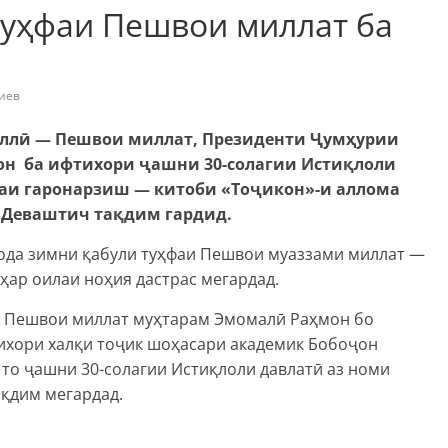
туҳфаи Пешвои миллат ба
иев
иллӣ — Пешвои миллат, Президенти Ҷумҳурии
н ба ифтихори ҷашни 30-солагии Истиқлоли
аи гаронарзиш — китоби «Тоҷикон»-и аллома
 Деваштич тақдим гардид.
ода зимни қабули туҳфаи Пешвои муаззами миллат —
 ҳар оилаи ноҳия дастрас мегардад.
ши Пешвои миллат муҳтарам Эмомалӣ Раҳмон бо
ихори халқи тоҷик шоҳасари академик Бобоҷон
 то ҷашни 30-солагии Истиқлоли давлатӣ аз номи
ақдим мегардад.