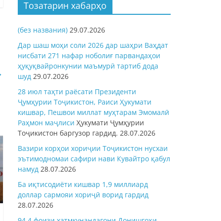
Тозатарин хабарҳо
(без названия)
29.07.2026
Дар шаш моҳи соли 2026 дар шаҳри Ваҳдат
нисбати 271 нафар ноболиғ парвандаҳои
ҳуқуқвайронкунии маъмурӣ тартиб дода
→
шуд
29.07.2026
28 июл таҳти раёсати Президенти
Ҷумҳурии Тоҷикистон, Раиси Ҳукумати
кишвар, Пешвои миллат муҳтарам Эмомалӣ
Раҳмон
маҷлиси
Ҳукумати Ҷумҳурии
Тоҷикистон баргузор гардид.
28.07.2026
Вазири корҳои хориҷии Тоҷикистон нусхаи
эътимодномаи сафири нави Кувайтро қабул
намуд
28.07.2026
Ба иқтисодиёти кишвар 1,9 миллиард
доллар сармояи хориҷӣ ворид гардид
28.07.2026
94,4 фоизи хатмкунандагони Донишгоҳи