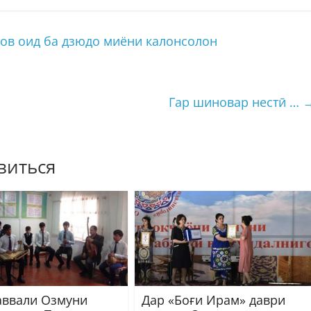
ов оид ба дзюдо миёни калонсолон
Гар шиновар нестӣ …
виться
аввали Озмуни
Дар «Боғи Ирам» даври