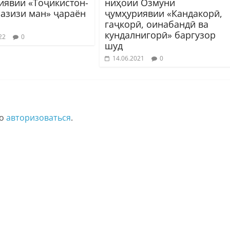
иявии «Тоҷикистон-
ниҳоии Озмуни
 азизи ман» ҷараён
ҷумҳуриявии «Кандакорӣ,
гаҷкорӣ, оинабандӣ ва
кундалнигорӣ» баргузор
22
0
шуд
14.06.2021
0
мо
авторизоваться
.