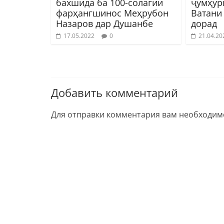
бахшида ба 100-солагии
ҷумҳур
фарҳангшинос Меҳрубон
Ватани
Назаров дар Душанбе
дорад
17.05.2022
0
21.04.20
Добавить комментарий
Для отправки комментария вам необходи