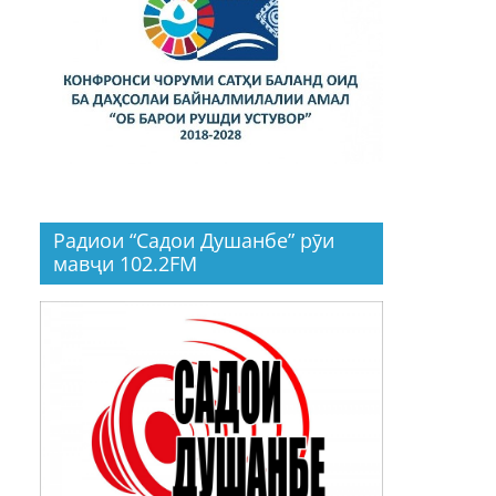
Радиои “Садои Душанбе” рӯи
мавҷи 102.2FM