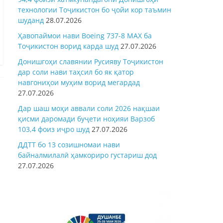
технологии Тоҷикистон бо ҷойи кор таъмин
шуданд
28.07.2026
Ҳавопаймои нави Boeing 737-8 MAX ба
Тоҷикистон ворид карда шуд
27.07.2026
Донишгоҳи славянии Русияву Тоҷикистон
дар соли нави таҳсил бо як қатор
навгониҳои муҳим ворид мегардад
27.07.2026
Дар шаш моҳи аввали соли 2026 нақшаи
қисми даромади буҷети ноҳияи Варзоб
103,4 фоиз иҷро шуд
27.07.2026
ДДТТ бо 13 созишномаи нави
байналмилалӣ ҳамкориро густариш дод
27.07.2026