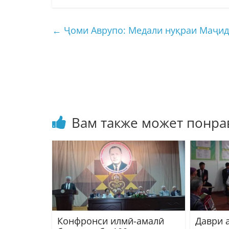
←
Ҷоми Аврупо: Медали нуқраи Маҷид
Вам также может понра
Конфронси илмӣ-амалӣ
Даври 