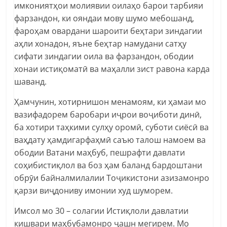
имкониятҳои молиявии оилаҳо барои тарбияи
фарзандон, ки ояндаи мову шумо мебошанд,
фароҳам овардани шароити беҳтари зиндагии
аҳли хонадон, яъне беҳтар намудани сатҳу
сифати зиндагии оила ва фарзандон, ободии
хонаи истиқоматӣ ва маҳалли зист равона карда
шаванд.
Ҳамчунин, хотирнишон менамоям, ки ҳамаи мо
вазифадорем баробари иҷрои воҷиботи динӣ,
ба хотири таҳкими сулҳу оромӣ, суботи сиёсӣ ва
ваҳдату ҳамдигарфаҳмӣ саъю талош намоем ва
ободии Ватани маҳбуб, пешрафти давлати
соҳибистиқлол ва боз ҳам баланд бардоштани
обрӯи байналмилалии Тоҷикистони азизамонро
қарзи виҷдониву имонии худ шуморем.
Имсол мо 30 – солагии Истиқлоли давлатии
кишвари маҳбубамонро ҷашн мегирем. Мо