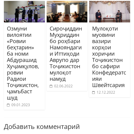
Озмуни
Сироҷиддин
Мулоқоти
вилоятии
Муҳриддин
муовини
«Ровии
бо роҳбари
вазири
беҳтарин»
Намояндаги
корҳои
ба номи
и Иттиҳоди
хориҷии
Абдурашид
Аврупо дар
Тоҷикистон
Хуҷамқулов,
Тоҷикистон
бо сафири
ровии
мулоқот
Конфедератс
Радиои
намуд
ияи
Тоҷикистон,
Швейтсария
02.06.2022
ҷамъбаст
12.12.2022
шуд
09.01.2023
Добавить комментарий