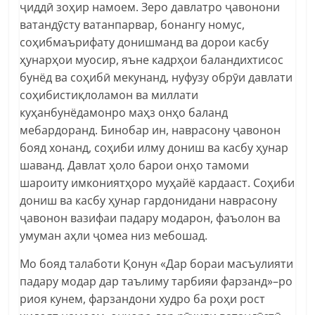
ҷиддӣ зоҳир намоем. Зеро давлатро ҷавонони
ватандӯсту ватанпарвар, бонангу номус,
соҳибмаърифату донишманд ва дорои касбу
ҳунарҳои муосир, яъне кадрҳои баландихтисос
бунёд ва соҳибӣ мекунанд, нуфузу обрӯи давлати
соҳибистиқлоламон ва миллати
куҳанбунёдамонро маҳз онҳо баланд
мебардоранд. Бинобар ин, наврасону ҷавонон
бояд хонанд, соҳиби илму дониш ва касбу ҳунар
шаванд. Давлат ҳоло барои онҳо тамоми
шароиту имкониятҳоро муҳайё кардааст. Соҳиби
дониш ва касбу ҳунар гардонидани наврасону
ҷавонон вазифаи падару модарон, фаъолон ва
умуман аҳли ҷомеа низ мебошад.
Мо бояд талаботи Қонун «Дар бораи масъулияти
падару модар дар таълиму тарбияи фарзанд»–ро
риоя кунем, фарзандони худро ба роҳи рост