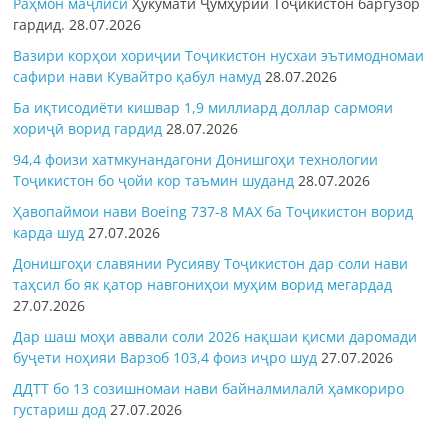
Раҳмон
маҷлиси
Ҳукумати Ҷумҳурии Тоҷикистон баргузор
гардид.
28.07.2026
Вазири корҳои хориҷии Тоҷикистон нусхаи эътимодномаи
сафири нави Кувайтро қабул намуд
28.07.2026
Ба иқтисодиёти кишвар 1,9 миллиард доллар сармояи
хориҷӣ ворид гардид
28.07.2026
94,4 фоизи хатмкунандагони Донишгоҳи технологии
Тоҷикистон бо ҷойи кор таъмин шуданд
28.07.2026
Ҳавопаймои нави Boeing 737-8 MAX ба Тоҷикистон ворид
карда шуд
27.07.2026
Донишгоҳи славянии Русияву Тоҷикистон дар соли нави
таҳсил бо як қатор навгониҳои муҳим ворид мегардад
27.07.2026
Дар шаш моҳи аввали соли 2026 нақшаи қисми даромади
буҷети ноҳияи Варзоб 103,4 фоиз иҷро шуд
27.07.2026
ДДТТ бо 13 созишномаи нави байналмилалӣ ҳамкориро
густариш дод
27.07.2026