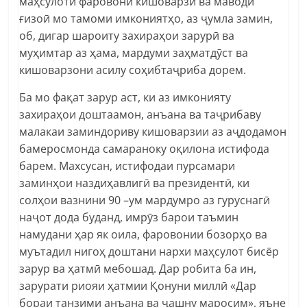
маҳсулоти фаровони кишоварзӣ ва маводи
ғизоӣ мо тамоми имкониятҳо, аз ҷумла замин,
об, дигар шароиту захираҳои зарурӣ ва
муҳимтар аз ҳама, мардуми заҳматдӯст ва
кишоварзони асилу соҳибтаҷриба дорем.
Ба мо фақат зарур аст, ки аз имконияту
захираҳои доштаамон, анъана ва таҷрибаву
малакаи заминдориву кишоварзии аз аҷдодамон
бамеросмонда самараноку оқилона истифода
барем. Махсусан, истифодаи пурсамари
заминҳои наздиҳавлигӣ ва президентӣ, ки
солҳои вазнини 90 –ум мардумро аз гуруснагӣ
наҷот дода буданд, имрӯз барои таъмин
намудани ҳар як оила, фаровонии бозорҳо ва
муътадил нигоҳ доштани нархи маҳсулот бисёр
зарур ва ҳатмӣ мебошад. Дар робита ба ин,
зарурати риояи ҳатмии Қонуни миллӣ «Дар
бораи танзими анъана ва ҷашну маросим», яъне