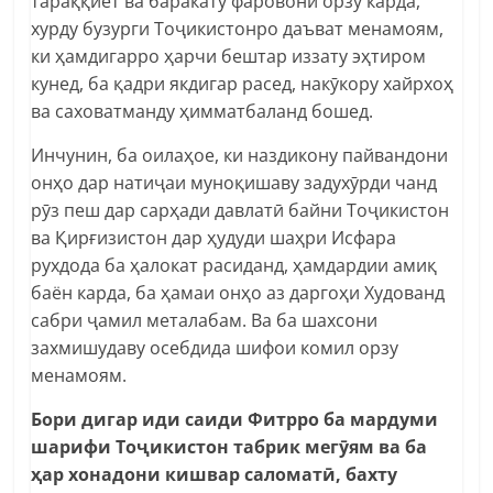
тараққиёт ва баракату фаровонӣ орзу карда,
хурду бузурги Тоҷикистонро даъват менамоям,
ки ҳамдигарро ҳарчи бештар иззату эҳтиром
кунед, ба қадри якдигар расед, накӯкору хайрхоҳ
ва саховатманду ҳимматбаланд бошед.
Инчунин, ба оилаҳое, ки наздикону пайвандони
онҳо дар натиҷаи муноқишаву задухӯрди чанд
рӯз пеш дар сарҳади давлатӣ байни Тоҷикистон
ва Қирғизистон дар ҳудуди шаҳри Исфара
рухдода ба ҳалокат расиданд, ҳамдардии амиқ
баён карда, ба ҳамаи онҳо аз даргоҳи Худованд
сабри ҷамил металабам. Ва ба шахсони
захмишудаву осебдида шифои комил орзу
менамоям.
Бори дигар иди саиди Фитрро ба мардуми
шарифи Тоҷикистон табрик мегӯям ва ба
ҳар хонадони кишвар саломатӣ, бахту