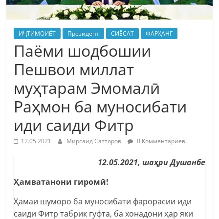
ИҶТИМОИЁТ
Президент
СИЁСАТ
ФАРҲАНГ
Паёми шодбошии
Пешвои миллат
муҳтарам Эмомалӣ
Раҳмон ба муносибати
иди саиди Фитр
12.05.2021
Мирсаид Сатторов
0 Комментариев
12.05.2021, шаҳри Душанбе
Ҳамватанони гиромӣ!
Ҳамаи шуморо ба муносибати фарорасии иди
саиди Фитр табрик гуфта, ба хонадони ҳар яки