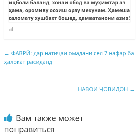
иқболи баланд, хонаи обод ва муҳимтар аз
ҳама, оромиву осоиш орзу мекунам. Ҳамеша
саломату хушбахт бошед, ҳамватанони азиз!
←
ФАВРӢ: дар натиҷаи омадани сел 7 нафар ба
ҳалокат расиданд
НАВОИ ҶОВИДОН
→
Вам также может
понравиться