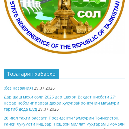
Тозатарин хабарҳо
(без названия)
29.07.2026
Дар шаш моҳи соли 2026 дар шаҳри Ваҳдат нисбати 271
нафар ноболиғ парвандаҳои ҳуқуқвайронкунии маъмурӣ
тартиб дода шуд
29.07.2026
28 июл таҳти раёсати Президенти Ҷумҳурии Тоҷикистон,
Раиси Ҳукумати кишвар, Пешвои миллат муҳтарам Эмомалӣ