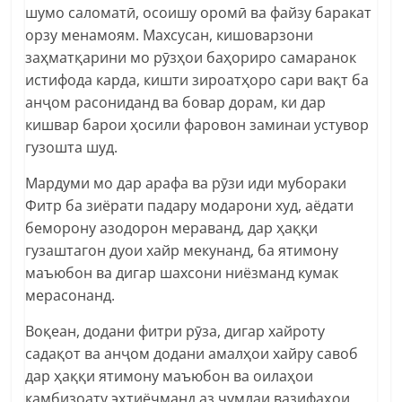
шумо саломатӣ, осоишу оромӣ ва файзу баракат
орзу менамоям. Махсусан, кишоварзони
заҳматқарини мо рӯзҳои баҳориро самаранок
истифода карда, кишти зироатҳоро сари вақт ба
анҷом расониданд ва бовар дорам, ки дар
кишвар барои ҳосили фаровон заминаи устувор
гузошта шуд.
Мардуми мо дар арафа ва рӯзи иди мубораки
Фитр ба зиёрати падару модарони худ, аёдати
беморону азодорон мераванд, дар ҳаққи
гузаштагон дуои хайр мекунанд, ба ятимону
маъюбон ва дигар шахсони ниёзманд кумак
мерасонанд.
Воқеан, додани фитри рӯза, дигар хайроту
садақот ва анҷом додани амалҳои хайру савоб
дар ҳаққи ятимону маъюбон ва оилаҳои
камбизоату эҳтиёҷманд аз ҷумлаи вазифаҳои