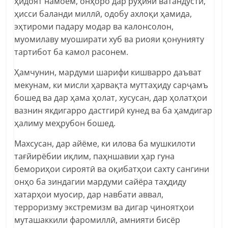
ҳидоят намоем, онҳоро дар рӯҳияи ватандӯстӣ,
ҳисси баланди миллӣ, одобу ахлоқи ҳамида,
эҳтироми падару модар ва калонсолон,
муомилаву муоширати хуб ва риояи қонунияту
тартибот ба камол расонем.
Ҳамчунин, мардуми шарифи кишварро даъват
мекунам, ки мисли ҳарвақта муттаҳиду сарҷамъ
бошед ва дар ҳама ҳолат, хусусан, дар ҳолатҳои
вазнин якдигарро дастгирӣ кунед ва ба ҳамдигар
ҳалиму меҳрубон бошед.
Махсусан, дар айёме, ки илова ба мушкилоти
тағйирёбии иқлим, паҳншавии ҳар гуна
бемориҳои сироятӣ ва оқибатҳои сахту сангини
онҳо ба зиндагии мардуми сайёра таҳдиду
хатарҳои муосир, дар навбати аввал,
терроризму экстремизм ва дигар ҷиноятҳои
муташаккили фаромиллӣ, амнияти бисёр