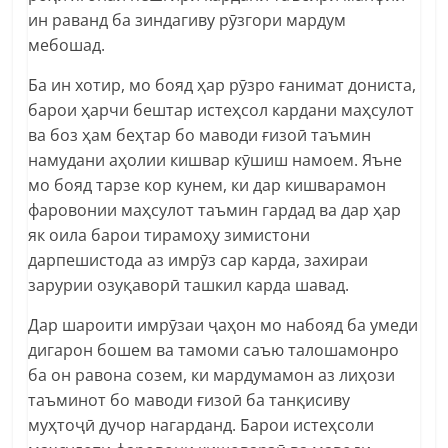
ин раванд ба зиндагиву рӯзгори мардум
мебошад.
Ба ин хотир, мо бояд ҳар рӯзро ғанимат дониста,
барои ҳарчи бештар истеҳсол кардани маҳсулот
ва боз ҳам беҳтар бо маводи ғизоӣ таъмин
намудани аҳолии кишвар кӯшиш намоем. Яъне
мо бояд тарзе кор кунем, ки дар кишварамон
фаровонии маҳсулот таъмин гардад ва дар ҳар
як оила барои тирамоҳу зимистони
дарпешистода аз имрӯз сар карда, захираи
зарурии озуқаворӣ ташкил карда шавад.
Дар шароити имрӯзаи ҷаҳон мо набояд ба умеди
дигарон бошем ва тамоми саъю талошамонро
ба он равона созем, ки мардумамон аз лиҳози
таъминот бо маводи ғизоӣ ба танқисиву
муҳтоҷӣ дучор нагарданд. Барои истеҳсоли