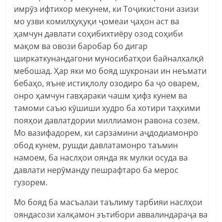
имрӯз ифтихор мекунем, ки Тоҷикистони азизи
мо узви комилҳуқуқи ҷомеаи ҷаҳон аст ва
ҳамчун давлати соҳибихтиёру озод соҳиби
мақом ва овози баробар бо дигар
ширкаткунандагони муносибатҳои байналхалқӣ
мебошад. Ҳар яки мо бояд шукронаи ин неъмати
бебаҳо, яъне истиқлолу озодиро ба ҷо оварем,
онро ҳамчун гавҳараки чашм ҳифз кунем ва
тамоми саъю кӯшиши худро ба хотири таҳкими
пояҳои давлатдории миллиамон равона созем.
Мо вазифадорем, ки сарзамини аҷдодиамонро
обод кунем, рушди давлатамонро таъмин
намоем, ба наслҳои оянда як мулки осуда ва
давлати нерӯманду пешрафтаро ба мерос
гузорем.
Мо бояд ба масъалаи таълиму тарбияи наслҳои
ояндасози халқамон эътибори аввалиндараҷа ва