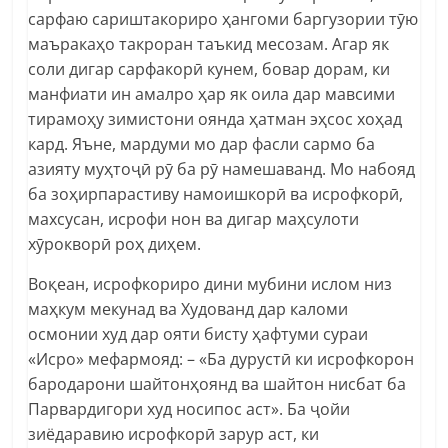
сарфаю сариштакориро ҳангоми баргузории тӯю
маъракаҳо такроран таъкид месозам. Агар як
соли дигар сарфакорӣ кунем, бовар дорам, ки
манфиати ин амалро ҳар як оила дар мавсими
тирамоҳу зимистони оянда ҳатман эҳсос хоҳад
кард. Яъне, мардуми мо дар фасли сармо ба
азияту муҳтоҷӣ рӯ ба рӯ намешаванд. Мо набояд
ба зоҳирпарастиву намоишкорӣ ва исрофкорӣ,
махсусан, исрофи нон ва дигар маҳсулоти
хӯрокворӣ роҳ диҳем.
Воқеан, исрофкориро дини мубини ислом низ
маҳкум мекунад ва Худованд дар каломи
осмонии худ дар ояти бисту ҳафтуми сураи
«Исро» мефармояд: – «Ба дурустӣ ки исрофкорон
бародарони шайтонҳоянд ва шайтон нисбат ба
Парвардигори худ носипос аст». Ба ҷойи
зиёдаравию исрофкорӣ зарур аст, ки