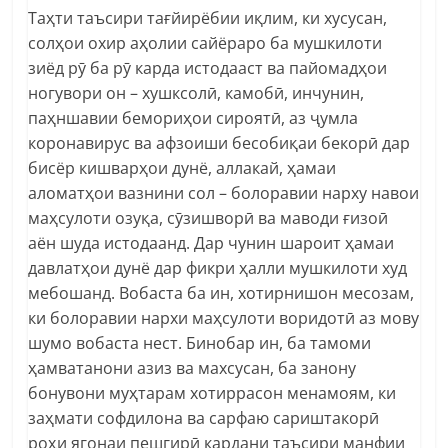
Таҳти таъсири тағйирёбии иқлим, ки хусусан,
солҳои охир аҳолии сайёраро ба мушкилоти
зиёд рӯ ба рӯ карда истодааст ва пайомадҳои
ногувори он – хушксолӣ, камобӣ, инчунин,
паҳншавии бемориҳои сироятӣ, аз ҷумла
коронавирус ва афзоиши бесобиқаи бекорӣ дар
бисёр кишварҳои дунё, аллакай, ҳамаи
аломатҳои вазнини сол – болоравии нарху навои
маҳсулоти озуқа, сӯзишворӣ ва маводи ғизоӣ
аён шуда истодаанд. Дар чунин шароит ҳамаи
давлатҳои дунё дар фикри ҳалли мушкилоти худ
мебошанд. Вобаста ба ин, хотирнишон месозам,
ки болоравии нархи маҳсулоти воридотӣ аз мову
шумо вобаста нест. Бинобар ин, ба тамоми
ҳамватанони азиз ва махсусан, ба занону
бонувони муҳтарам хотиррасон менамоям, ки
заҳмати софдилона ва сарфаю сариштакорӣ
роҳи ягонаи пешгирӣ кардани таъсири манфии