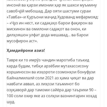
инсонӣ ва қарзи имонии ҳар як шахси муъмину
савобҷӯй мебошад. Дар ояти шастуми сураи
«Тавба»–и Қуръони маҷид Худованд мефармояд:
– «Ҷуз ин нест, ки садақаҳо барои фақирон ва
мискинон ва омилони садақот ва онон, ки
дилҳояшон улфат дода мешавад… ва барои
мусофирон аст».
Ҳамдиёрони азиз!
Тавре ки то имрӯз чандин маротиба таъкид
карда будам, тибқи арзёбии мутахассисону
коршиносон ва изҳороти созмонҳои бонуфузи
байналмилалӣ соли 2021 аз ҳама ҷиҳат ва дар
навбати аввал, аз лиҳози таъминот бо
озуқаворӣ дар тамоми сайёра дар таърихи 90 –
100 соли охир яке аз солҳои вазнинтарин хоҳад
шуд.