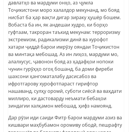
давлатҳо ва мардуми онҳо, аз ҷумла
Тоҷикистони моро халалдор мекунанд, мо бояд
нисбат ба ҳар вақти дигар зираку ҳушёр бошем.
Вобаста ба ин, як андешаи худро, ки борҳо
гуфтаам, такроран таъкид мекунам: терроризму
экстремизм, радикализми динӣ ва хурофот
хатари ҷиддӣ барои имрӯзу ояндаи Тоҷикистон
ва минтақа мебошад. Аз ин лиҳоз, мардуми мо,
алалхусус, ҷавонон бояд аз ҳадафҳои нопоки
чунин гурӯҳҳо огоҳ бошанд, ба доми фиреби
шахсони ҳангоматалабу дасисабоз ва
ифротгарову хурофотпараст гирифтор
нашаванд, сулҳу оромӣ, суботи сиёсӣ ва ваҳдати
миллиро, ки дастоварду неъмати бебаҳои
зиндагии халқамон мебошад, ҳифз намоянд.
Дар рӯзи иди саиди Фитр барои мардуми азиз ва
кишвари маҳбубамон оромиву ободӣ, пешрафту