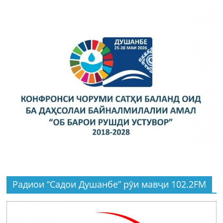
Радиои “Садои Душанбе” рӯи мавҷи 102.2FM