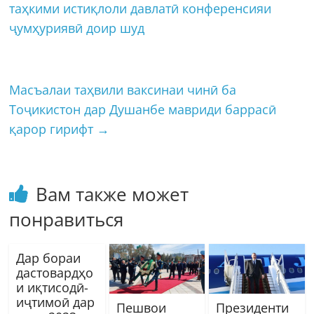
таҳкими истиқлоли давлатӣ конференсияи
ҷумҳуриявӣ доир шуд
Масъалаи таҳвили ваксинаи чинӣ ба
Тоҷикистон дар Душанбе мавриди баррасӣ
қарор гирифт
→
Вам также может
понравиться
Дар бораи
дастовардҳо
и иқтисодӣ-
иҷтимоӣ дар
Пешвои
Президенти