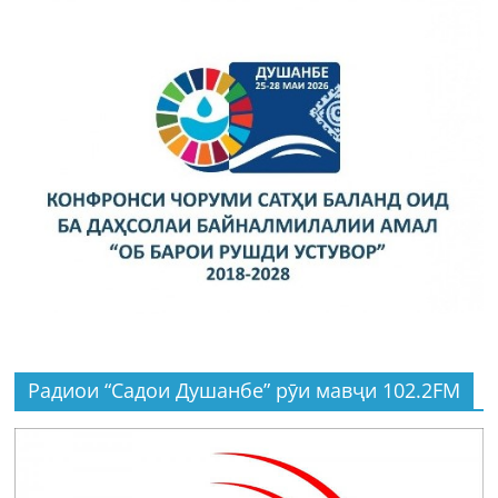
Радиои “Садои Душанбе” рӯи мавҷи 102.2FM