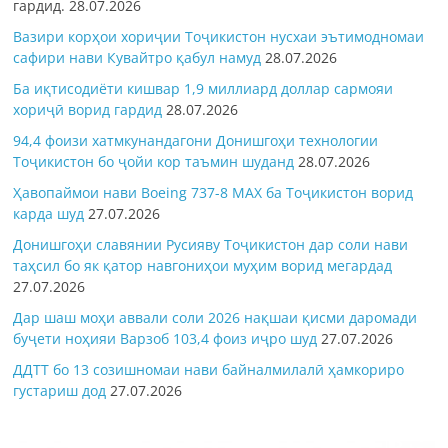
гардид.
28.07.2026
Вазири корҳои хориҷии Тоҷикистон нусхаи эътимодномаи
сафири нави Кувайтро қабул намуд
28.07.2026
Ба иқтисодиёти кишвар 1,9 миллиард доллар сармояи
хориҷӣ ворид гардид
28.07.2026
94,4 фоизи хатмкунандагони Донишгоҳи технологии
Тоҷикистон бо ҷойи кор таъмин шуданд
28.07.2026
Ҳавопаймои нави Boeing 737-8 MAX ба Тоҷикистон ворид
карда шуд
27.07.2026
Донишгоҳи славянии Русияву Тоҷикистон дар соли нави
таҳсил бо як қатор навгониҳои муҳим ворид мегардад
27.07.2026
Дар шаш моҳи аввали соли 2026 нақшаи қисми даромади
буҷети ноҳияи Варзоб 103,4 фоиз иҷро шуд
27.07.2026
ДДТТ бо 13 созишномаи нави байналмилалӣ ҳамкориро
густариш дод
27.07.2026