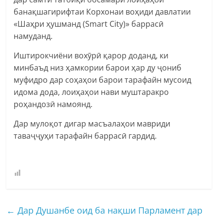
банақшагирифтаи Корхонаи воҳиди давлатии
«Шаҳри ҳушманд (Smart City)» баррасӣ
намуданд.
Иштирокчиёни вохӯрӣ қарор доданд, ки
минбаъд низ ҳамкории барои ҳар ду ҷониб
муфидро дар соҳаҳои барои тарафайн мусоид
идома дода, лоиҳаҳои нави муштаракро
роҳандозӣ намоянд.
Дар мулоқот дигар масъалаҳои мавриди
таваҷҷуҳи тарафайн баррасӣ гардид.
←
Дар Душанбе оид ба нақши Парламент дар