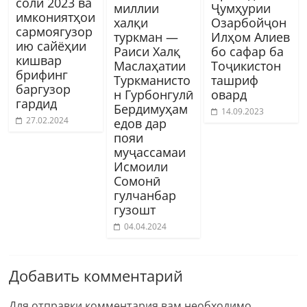
соли 2023 ва
миллии
Ҷумҳурии
имкониятҳои
халқи
Озарбойҷон
сармоягузор
туркман —
Илҳом Алиев
ию сайёҳии
Раиси Халқ
бо сафар ба
кишвар
Маслаҳатии
Тоҷикистон
брифинг
Туркманисто
ташриф
баргузор
н Гурбонгулӣ
овард
гардид
Бердимуҳам
14.09.2023
27.02.2024
едов дар
пояи
муҷассамаи
Исмоили
Сомонӣ
гулчанбар
гузошт
04.04.2024
Добавить комментарий
Для отправки комментария вам необходимо