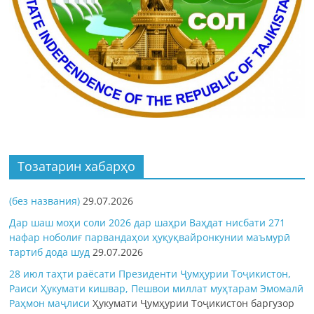
Тозатарин хабарҳо
(без названия)
29.07.2026
Дар шаш моҳи соли 2026 дар шаҳри Ваҳдат нисбати 271
нафар ноболиғ парвандаҳои ҳуқуқвайронкунии маъмурӣ
тартиб дода шуд
29.07.2026
28 июл таҳти раёсати Президенти Ҷумҳурии Тоҷикистон,
Раиси Ҳукумати кишвар, Пешвои миллат муҳтарам Эмомалӣ
Раҳмон
маҷлиси
Ҳукумати Ҷумҳурии Тоҷикистон баргузор