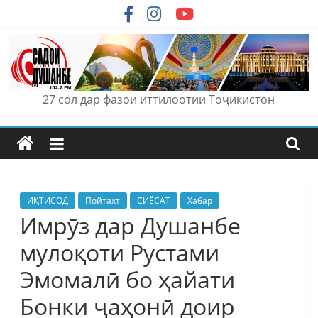
Skip
to
content
27 сол дар фазои иттилоотии Тоҷикистон
ИҚТИСОД
Пойтахт
СИЁСАТ
Хабар
Имрӯз дар Душанбе
мулоқоти Рустами
Эмомалӣ бо ҳайати
Бонки ҷаҳонӣ доир