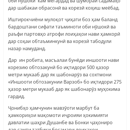
оби нӯшокӣ кам мегардад ва шумораи садамаҳо
дар шабакаи обрасонӣ ва корезӣ коҳиш меёбад.
Иштирокчиёни мулоқот ҷиҳати боз ҳам баланд
бардоштани сифати таъминоти оби нӯшокӣ ва
раъфи партовҳо атрофи лоиҳаҳои нави ҳамкорӣ
дар соҳаи обтаъминкунӣ ва корезӣ табодули
назар намуданд.
Дар ин робита, масъалаи бунёди иншооти нави
корезию обтозакунӣ бо иқтидори 500 ҳазор
метри мукааб дар як шабонарӯз ва сохтмони
«Иншооти обтозакунии Варзоб» бо иқтидори 275
ҳазор метри мукааб дар як шабонарӯз муҳокима
гардид.
Ҷонибҳо ҳамчунин мавзӯоти марбут ба
ҳамкориҳои мақомоти иҷроияи ҳокимияти
давлатии шаҳри Душанбе ва Бонки ҷаҳониро
дар самти татбиқи босамари лоиҳаҳои