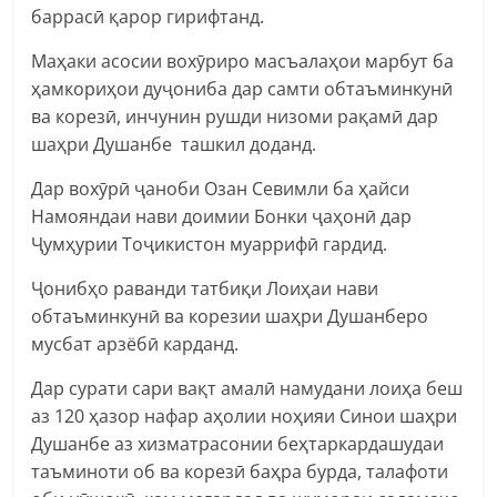
баррасӣ қарор гирифтанд.
Маҳаки асосии вохӯриро масъалаҳои марбут ба
ҳамкориҳои дуҷониба дар самти обтаъминкунӣ
ва корезӣ, инчунин рушди низоми рақамӣ дар
шаҳри Душанбе ташкил доданд.
Дар вохӯрӣ ҷаноби Озан Севимли ба ҳайси
Намояндаи нави доимии Бонки ҷаҳонӣ дар
Ҷумҳурии Тоҷикистон муаррифӣ гардид.
Ҷонибҳо раванди татбиқи Лоиҳаи нави
обтаъминкунӣ ва корезии шаҳри Душанберо
мусбат арзёбӣ карданд.
Дар сурати сари вақт амалӣ намудани лоиҳа беш
аз 120 ҳазор нафар аҳолии ноҳияи Синои шаҳри
Душанбе аз хизматрасонии беҳтаркардашудаи
таъминоти об ва корезӣ баҳра бурда, талафоти