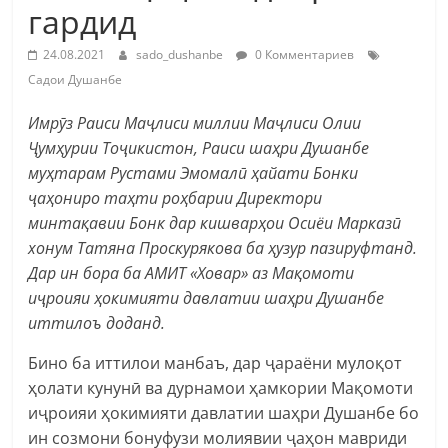
гардид
24.08.2021
sado_dushanbe
0 Комментариев
Садои Душанбе
Имрӯз Раиси Маҷлиси миллии Маҷлиси Олии
Ҷумҳурии Тоҷикистон, Раиси шаҳри Душанбе
муҳтарам Рустами Эмомалӣ ҳайати Бонки
ҷаҳониро таҳти роҳбарии Директори
минтақавии Бонк дар кишварҳои Осиёи Марказӣ
хонум Татяна Проскурякова ба ҳузур пазируфтанд.
Дар ин бора ба АМИТ «Ховар» аз Мақомоти
иҷроияи ҳокимияти давлатии шаҳри Душанбе
иттилоъ доданд.
Бино ба иттилои манбаъ, дар ҷараёни мулоқот
ҳолати кунунӣ ва дурнамои ҳамкории Мақомоти
иҷроияи ҳокимияти давлатии шаҳри Душанбе бо
ин созмони бонуфузи молиявии ҷаҳон мавриди