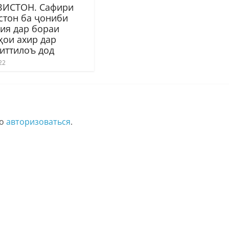
ЗИСТОН. Сафири
стон ба ҷониби
ия дар бораи
ҳои ахир дар
 иттилоъ дод
22
мо
авторизоваться
.