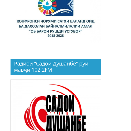
Радиои “Садои Душанбе” рӯи
мавҷи 102.2FM