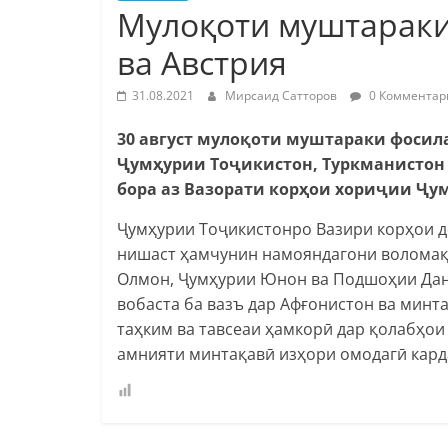
Мулоқоти муштараки
ва Австрия
31.08.2021
Мирсаид Сатторов
0 Комментар
30 август мулоқоти муштараки фоси
Ҷумҳурии Тоҷикистон, Туркманистон 
бора аз Вазорати корҳои хориҷии Ҷу
Ҷумҳурии Тоҷикистонро Вазири корҳои д
нишаст ҳамчунин намояндагони воломақ
Олмон, Ҷумҳурии Юнон ва Подшоҳии Дан
вобаста ба вазъ дар Афғонистон ва минт
таҳким ва тавсеаи ҳамкорӣ дар қолабҳо
амнияти минтақавӣ изҳори омодагӣ кард