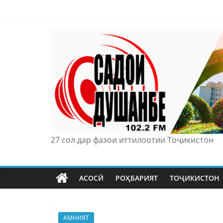
Skip
to
content
27 сол дар фазои иттилоотии Тоҷикистон
АСОСӢ
РОҲБАРИЯТ
ТОҶИКИСТОН
АМНИЯТ