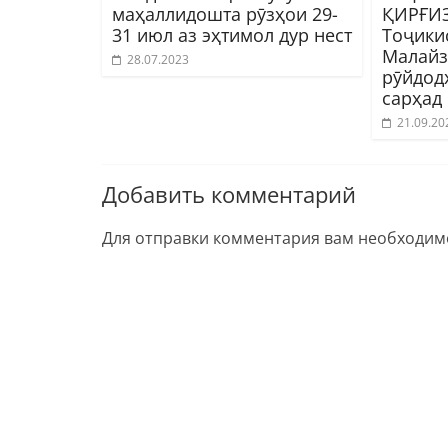
маҳаллидошта рӯзҳои 29-
ҚИРҒИ
31 июл аз эҳтимол дур нест
Тоҷики
Малайз
28.07.2023
рӯйдод
сарҳад
21.09.20
Добавить комментарий
Для отправки комментария вам необходи