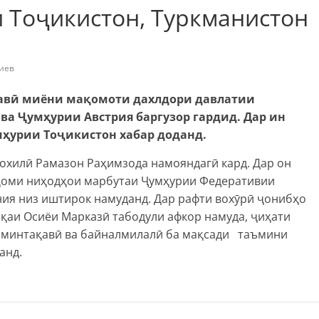
 Тоҷикистон, Туркманистон
иев
лавӣ миёни мақомоти дахлдори давлатии
ва Ҷумҳурии Австрия баргузор гардид. Дар ин
мҳурии Тоҷикистон хабар доданд.
охилӣ Рамазон Раҳимзода намояндагӣ кард. Дар он
оми ниҳодҳои марбутаи Ҷумҳурии Федеративии
ия низ иштирок намуданд. Дар рафти вохӯрӣ ҷонибҳо
ақаи Осиёи Марказӣ табодули афкор намуда, ҷиҳати
и минтақавӣ ва байналмилалӣ ба мақсади таъмини
анд.