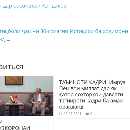
н дар расонаҳои Қандаҳор
тиқболи ҷашни 30-солагии Истиқлол ба ходимони
анд
→
виться
ТАЪИНОТИ КАДРӢ. Имрӯз
Пешвои миллат дар як
қатор сохторҳои давлатӣ
тағйироти кадрӣ ба амал
оварданд
05.07.2021
0
И
УЗКОРОНАИ