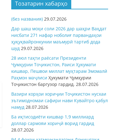
Тозатарин хабарҳо
(без названия)
29.07.2026
Дар шаш моҳи соли 2026 дар шаҳри Ваҳдат
нисбати 271 нафар ноболиғ парвандаҳои
ҳуқуқвайронкунии маъмурӣ тартиб дода
шуд
29.07.2026
28 июл таҳти раёсати Президенти
Ҷумҳурии Тоҷикистон, Раиси Ҳукумати
кишвар, Пешвои миллат муҳтарам Эмомалӣ
Раҳмон
маҷлиси
Ҳукумати Ҷумҳурии
Тоҷикистон баргузор гардид.
28.07.2026
Вазири корҳои хориҷии Тоҷикистон нусхаи
эътимодномаи сафири нави Кувайтро қабул
намуд
28.07.2026
Ба иқтисодиёти кишвар 1,9 миллиард
доллар сармояи хориҷӣ ворид гардид
28.07.2026
94,4 фоизи хатмкунандагони Донишгоҳи