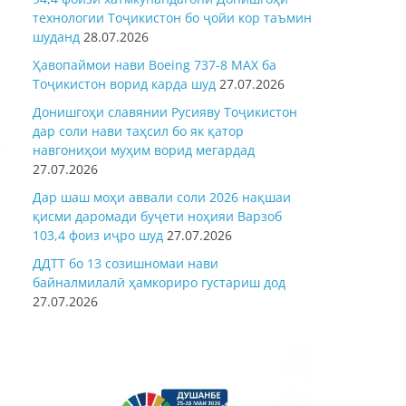
технологии Тоҷикистон бо ҷойи кор таъмин
шуданд
28.07.2026
Ҳавопаймои нави Boeing 737-8 MAX ба
Тоҷикистон ворид карда шуд
27.07.2026
Донишгоҳи славянии Русияву Тоҷикистон
дар соли нави таҳсил бо як қатор
навгониҳои муҳим ворид мегардад
27.07.2026
Дар шаш моҳи аввали соли 2026 нақшаи
қисми даромади буҷети ноҳияи Варзоб
103,4 фоиз иҷро шуд
27.07.2026
ДДТТ бо 13 созишномаи нави
байналмилалӣ ҳамкориро густариш дод
27.07.2026