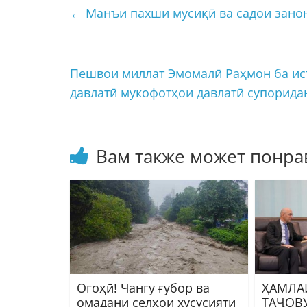
←
Манъи пахши мусиқӣ ва садои зано
Пешвои миллат Эмомалӣ Раҳмон ба ис
давлатӣ мукофотҳои давлатӣ супорид
Вам также может понра
Огоҳӣ! Чангу ғубор ва
ҲАМЛА
омадани селҳои хусусияти
ТАҶОВ