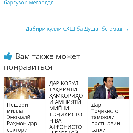
баргузор мегардад
Дабири кулли СҲШ ба Душанбе омад
→
Вам также может
понравиться
ДАР КОБУЛ
ТАҚВИЯТИ
ҲАМКОРИҲО
И АМНИЯТӢ
Пешвои
Дар
МИЁНИ
миллат
Тоҷикистон
ТОҶИКИСТО
Эмомалӣ
тамоюли
Н ВА
Раҳмон дар
пастшавии
АФҒОНИСТО
сохтори
сатҳи