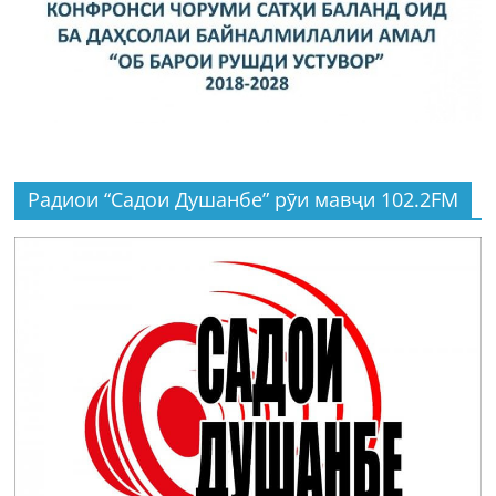
Радиои “Садои Душанбе” рӯи мавҷи 102.2FM