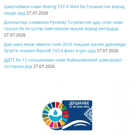
Ҳавопаймои нави Boeing 737-8 MAX ба Тоҷикистон ворид
карда шуд
27.07.2026
Донишгоҳи славянии Русияву Тоҷикистон дар соли нави
таҳсил бо як қатор навгониҳои муҳим ворид мегардад
27.07.2026
Дар шаш моҳи аввали соли 2026 нақшаи қисми даромади
буҷети ноҳияи Варзоб 103,4 фоиз иҷро шуд
27.07.2026
ДДТТ бо 13 созишномаи нави байналмилалӣ ҳамкориро
густариш дод
27.07.2026