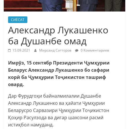
СИЁСАТ
Александр Лукашенко
ба Душанбе омад
15.09.2021
Мирсаид Сатторов
0 Комментариев
Имрӯз, 15 сентябр Президенти Ҷумҳурии
Беларус Александр Лукашенко бо сафари
корӣ ба Ҷумҳурии Тоҷикистон ташриф
овард.
Дар Фурудгоҳи байналмилалии Душанбе
Александр Лукашенко ва ҳайати Ҷумҳурии
Беларусро Сарвазири Ҷумҳурии Тоҷикистон
Қоҳир Расулзода ва дигар шахсони расмӣ
истиқбол намуданд.