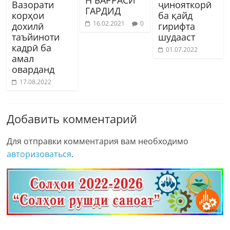
Н БАРРАСӢ
Вазорати
ҷинояткорӣ
ГАРДИД
корҳои
ба қайд
16.02.2021
0
дохилӣ
гирифта
таъйиноти
шудааст
кадрӣ ба
01.07.2022
амал
оварданд
17.08.2022
Добавить комментарий
Для отправки комментария вам необходимо
авторизоваться
.