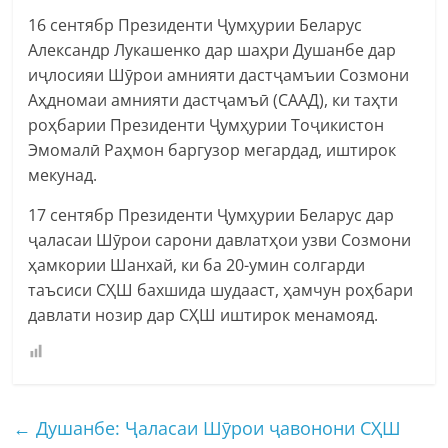
16 сентябр Президенти Ҷумҳурии Беларус
Александр Лукашенко дар шаҳри Душанбе дар
иҷлосияи Шӯрои амнияти дастҷамъии Созмони
Аҳдномаи амнияти дастҷамъӣ (СААД), ки таҳти
роҳбарии Президенти Ҷумҳурии Тоҷикистон
Эмомалӣ Раҳмон баргузор мегардад, иштирок
мекунад.
17 сентябр Президенти Ҷумҳурии Беларус дар
ҷаласаи Шӯрои сарони давлатҳои узви Созмони
ҳамкории Шанхай, ки ба 20-умин солгарди
таъсиси СҲШ бахшида шудааст, ҳамчун роҳбари
давлати нозир дар СҲШ иштирок менамояд.
←
Душанбе: Ҷаласаи Шӯрои ҷавонони СҲШ