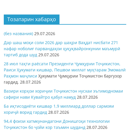
Тозатарин хабарҳо
(без названия)
29.07.2026
Дар шаш моҳи соли 2026 дар шаҳри Ваҳдат нисбати 271
нафар ноболиғ парвандаҳои ҳуқуқвайронкунии маъмурӣ
тартиб дода шуд
29.07.2026
28 июл таҳти раёсати Президенти Ҷумҳурии Тоҷикистон,
Раиси Ҳукумати кишвар, Пешвои миллат муҳтарам Эмомалӣ
Раҳмон
маҷлиси
Ҳукумати Ҷумҳурии Тоҷикистон баргузор
гардид.
28.07.2026
Вазири корҳои хориҷии Тоҷикистон нусхаи эътимодномаи
сафири нави Кувайтро қабул намуд
28.07.2026
Ба иқтисодиёти кишвар 1,9 миллиард доллар сармояи
хориҷӣ ворид гардид
28.07.2026
94,4 фоизи хатмкунандагони Донишгоҳи технологии
Тоҷикистон бо ҷойи кор таъмин шуданд
28.07.2026