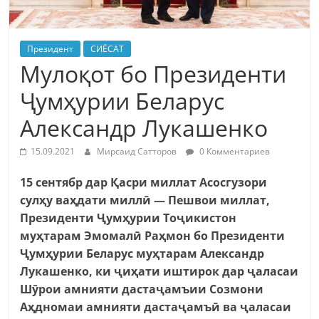
Президент
СИЁСАТ
Мулоқот бо Президенти
Ҷумҳурии Беларус
Александр Лукашенко
15.09.2021
Мирсаид Сатторов
0 Комментариев
15 сентябр дар Қасри миллат Асосгузори
сулҳу ваҳдати миллӣ — Пешвои миллат,
Президенти Ҷумҳурии Тоҷикистон
муҳтарам Эмомалӣ Раҳмон бо Президенти
Ҷумҳурии Беларус муҳтарам Александр
Лукашенко, ки ҷиҳати иштирок дар ҷаласаи
Шӯрои амнияти дастаҷамъии Созмони
Аҳдномаи амнияти дастаҷамъӣ ва ҷаласаи