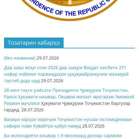
Тозатарин хабарҳо
(без названия)
29.07.2026
Дар шаш моҳи соли 2026 дар шаҳри Ваҳдат нисбати 271
нафар ноболиғ парвандаҳои ҳуқуқвайронкунии маъмурӣ
тартиб дода шуд
29.07.2026
28 июл таҳти раёсати Президенти Ҷумҳурии Тоҷикистон,
Раиси Ҳукумати кишвар, Пешвои миллат муҳтарам Эмомалӣ
Раҳмон
маҷлиси
Ҳукумати Ҷумҳурии Тоҷикистон баргузор
гардид.
28.07.2026
Вазири корҳои хориҷии Тоҷикистон нусхаи эътимодномаи
сафири нави Кувайтро қабул намуд
28.07.2026
Ба иқтисодиёти кишвар 1,9 миллиард доллар сармояи