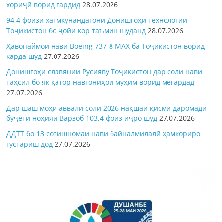
хориҷӣ ворид гардид
28.07.2026
94,4 фоизи хатмкунандагони Донишгоҳи технологии
Тоҷикистон бо ҷойи кор таъмин шуданд
28.07.2026
Ҳавопаймои нави Boeing 737-8 MAX ба Тоҷикистон ворид
карда шуд
27.07.2026
Донишгоҳи славянии Русияву Тоҷикистон дар соли нави
таҳсил бо як қатор навгониҳои муҳим ворид мегардад
27.07.2026
Дар шаш моҳи аввали соли 2026 нақшаи қисми даромади
буҷети ноҳияи Варзоб 103,4 фоиз иҷро шуд
27.07.2026
ДДТТ бо 13 созишномаи нави байналмилалӣ ҳамкориро
густариш дод
27.07.2026