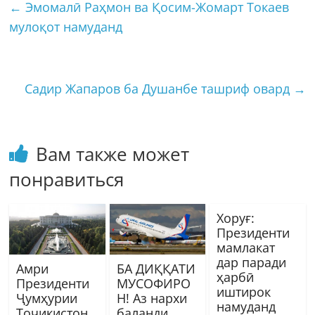
←
Эмомалӣ Раҳмон ва Қосим-Жомарт Токаев
мулоқот намуданд
Садир Жапаров ба Душанбе ташриф овард
→
Вам также может
понравиться
Хоруғ:
Президенти
мамлакат
дар паради
Амри
БА ДИҚҚАТИ
ҳарбӣ
Президенти
МУСОФИРО
иштирок
Ҷумҳурии
Н! Аз нархи
намуданд
Тоҷикистон
баланди