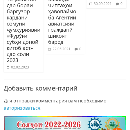
30.09.2021
0
дар бораи
чиптаҳои
баргузор
ҳавопаймо
кардани
ба Агентии
озмуни
авиатсияи
ҷумҳуриявии
гражданӣ
«Фурӯғи
шикоят
субҳи доноӣ
баред
китоб аст»
22.05.2021
0
дар соли
2023
02.02.2023
Добавить комментарий
Для отправки комментария вам необходимо
авторизоваться
.