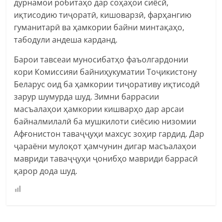
дурнамои робитаҳо дар соҳаҳои сиёсӣ,
иқтисодию тиҷоратӣ, кишоварзӣ, фарҳангию
гуманитарӣ ва ҳамкории байни минтақаҳо,
табодули андеша карданд.
Барои тавсеаи муносибатҳо фаъолгардонии
кори Комиссияи байниҳукуматии Тоҷикистону
Беларус оид ба ҳамкории тиҷоративу иқтисодӣ
зарур шумурда шуд. Зимни баррасии
масъалаҳои ҳамкории кишварҳо дар арсаи
байналмилалӣ ба мушкилоти сиёсию низомии
Афғонистон таваҷҷуҳи махсус зоҳир гардид. Дар
ҷараёни мулоқот ҳамчунин дигар масъалаҳои
мавриди таваҷҷуҳи ҷонибҳо мавриди баррасӣ
қарор дода шуд.