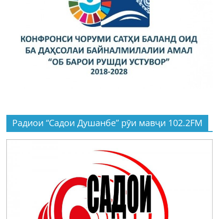
Радиои “Садои Душанбе” рӯи мавҷи 102.2FM