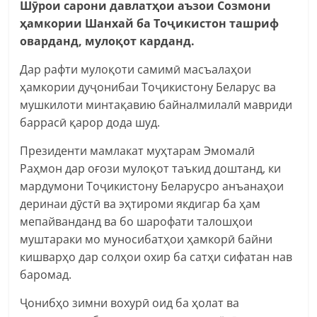
Шӯрои сарони давлатҳои аъзои Созмони
ҳамкории Шанхай ба Тоҷикистон ташриф
оварданд, мулоқот карданд.
Дар рафти мулоқоти самимӣ масъалаҳои
ҳамкории дуҷонибаи Тоҷикистону Беларус ва
мушкилоти минтақавию байналмилалӣ мавриди
баррасӣ қарор дода шуд.
Президенти мамлакат муҳтарам Эмомалӣ
Раҳмон дар оғози мулоқот таъкид доштанд, ки
мардумони Тоҷикистону Беларусро анъанаҳои
деринаи дӯстӣ ва эҳтироми якдигар ба ҳам
мепайванданд ва бо шарофати талошҳои
муштараки мо муносибатҳои ҳамкорӣ байни
кишварҳо дар солҳои охир ба сатҳи сифатан нав
баромад.
Ҷонибҳо зимни вохурӣ оид ба ҳолат ва