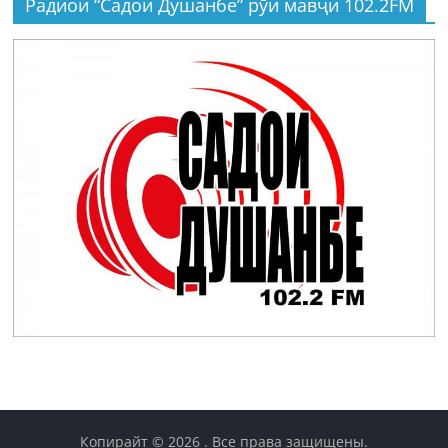
Радиои “Садои Душанбе” рӯи мавҷи 102.2FM
Копирайт © 2026
. Все права защищены.