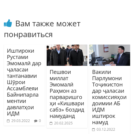
Вам также может
понравиться
Иштироки
Рустами
Эмомалӣ дар
ҷаласаи
Пешвои
Вакили
тантанавии
миллат
Парлумони
Шӯрои
Эмомалӣ
Тоҷикистон
Ассамблеяи
Раҳмон аз
дар ҷаласаи
Байнипарла
парваришго
комиссияҳои
ментии
ҳи «Кишвари
доимии АБ
давлатҳои
сабз» боздид
ИДМ
ИДМ
намуданд
иштирок
29.03.2022
0
намуд
20.02.2025
03.12.2022