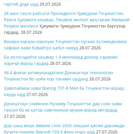
тартиб дода шуд
29.07.2026
28 июл таҳти раёсати Президенти Ҷумҳурии Тоҷикистон,
Раиси Ҳукумати кишвар, Пешвои миллат муҳтарам Эмомалӣ
Раҳмон
маҷлиси
Ҳукумати Ҷумҳурии Тоҷикистон баргузор
гардид.
28.07.2026
Вазири корҳои хориҷии Тоҷикистон нусхаи эътимодномаи
сафири нави Кувайтро қабул намуд
28.07.2026
Ба иқтисодиёти кишвар 1,9 миллиард доллар сармояи
хориҷӣ ворид гардид
28.07.2026
94,4 фоизи хатмкунандагони Донишгоҳи технологии
Тоҷикистон бо ҷойи кор таъмин шуданд
28.07.2026
Ҳавопаймои нави Boeing 737-8 MAX ба Тоҷикистон ворид
карда шуд
27.07.2026
Донишгоҳи славянии Русияву Тоҷикистон дар соли нави
таҳсил бо як қатор навгониҳои муҳим ворид мегардад
27.07.2026
Дар шаш моҳи аввали соли 2026 нақшаи қисми даромади
буҷети ноҳияи Варзоб 103,4 фоиз иҷро шуд
27.07.2026