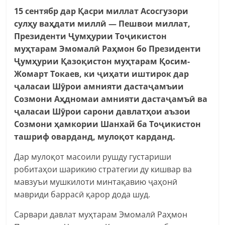
15 сентябр дар Қасри миллат Асосгузори
сулҳу ваҳдати миллӣ — Пешвои миллат,
Президенти Ҷумҳурии Тоҷикистон
муҳтарам Эмомалӣ Раҳмон бо Президенти
Ҷумҳурии Қазоқистон муҳтарам Қосим-
Жомарт Токаев, ки ҷиҳати иштирок дар
ҷаласаи Шӯрои амнияти дастаҷамъии
Созмони Аҳдномаи амнияти дастаҷамъӣ ва
ҷаласаи Шӯрои сарони давлатҳои аъзои
Созмони ҳамкории Шанхай ба Тоҷикистон
ташриф оварданд, мулоқот карданд.
Дар мулоқот масоили рушду густариши
робитаҳои шарикию стратегии ду кишвар ва
мавзуъи мушкилоти минтақавию ҷаҳонӣ
мавриди баррасӣ қарор дода шуд.
Сарвари давлат муҳтарам Эмомалӣ Раҳмон