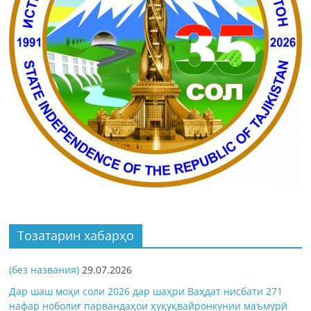
Тозатарин хабарҳо
(без названия)
29.07.2026
Дар шаш моҳи соли 2026 дар шаҳри Ваҳдат нисбати 271
нафар ноболиғ парвандаҳои ҳуқуқвайронкунии маъмурӣ