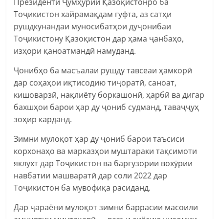
Президенти Ҷумҳурии Қазоқистонро ба
Тоҷикистон хайрамақдам гуфта, аз сатҳи
рушдкунандаи муносибатҳои дуҷонибаи
Тоҷикистону Қазоқистон дар ҳама ҷанбаҳо,
изҳори қаноатмандӣ намуданд.
Ҷонибҳо ба масъалаи рушду тавсеаи ҳамкорӣ
дар соҳаҳои иқтисодию тиҷоратӣ, саноат,
кишоварзӣ, нақлиёту боркашонӣ, ҳарбӣ ва дигар
бахшҳои барои ҳар ду ҷониб судманд, таваҷҷуҳ
зоҳир карданд.
Зимни мулоқот ҳар ду ҷониб барои таъсиси
корхонаҳо ва марказҳои муштараки тақсимоти
яклухт дар Тоҷикистон ва баргузории вохӯрии
навбатии машваратӣ дар соли 2022 дар
Тоҷикистон ба мувофиқа расиданд.
Дар ҷараёни мулоқот зимни баррасии масоили