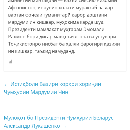
амниятии минтақавӣ — вазъи сиёсию низомии
Афғонистон, инчунин ҳолати мураккаб ва дар
вартаи фоҷеаи гуманитарӣ қарор доштани
мардуми ин кишвар, муҳокима карда шуд.
Президенти мамлакат муҳтарам Эмомалӣ
Раҳмон бори дигар мавқеъи ягона ва устувори
Тоҷикистонро нисбат ба ҳалли фарогири қазияи
ин кишвар, таъкид намуданд.
←
Истиқболи Вазири корҳои хориҷии
Ҷумҳурии Мардумии Чин
Мулоқот бо Президенти Ҷумҳурии Беларус
Александр Лукашенко
→