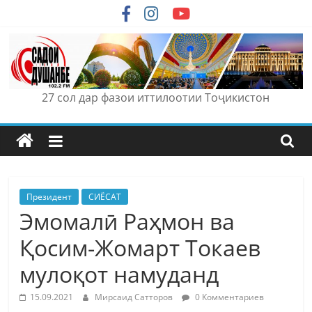
Skip
to
content
27 сол дар фазои иттилоотии Тоҷикистон
Президент
СИЁСАТ
Эмомалӣ Раҳмон ва
Қосим-Жомарт Токаев
мулоқот намуданд
15.09.2021
Мирсаид Сатторов
0 Комментариев