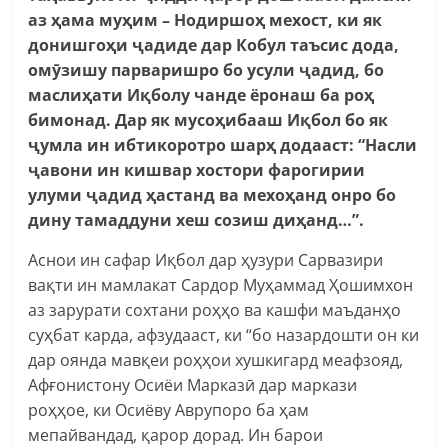
аз ҳама муҳим – Нодиршоҳ мехост, ки як
донишгоҳи ҷадиде дар Кобул таъсис дода,
омӯзишу парваришро бо усули ҷадид, бо
маслиҳати Иқболу чанде ёронаш ба роҳ
бимонад. Дар як мусоҳибааш Иқбол бо як
ҷумла ин ибтикоротро шарҳ додааст: “Насли
ҷавони ин кишвар хостори фарогирии
улуми ҷадид ҳастанд ва мехоҳанд онро бо
дину тамаддуни хеш созиш диҳанд…”.
Аснои ин сафар Иқбол дар ҳузури Сарвазири
вақти ин мамлакат Сардор Муҳаммад Ҳошимхон
аз зарурати сохтани роҳҳо ва кашфи маъданҳо
суҳбат карда, афзудааст, ки “бо назардошти он ки
дар оянда мавқеи роҳҳои хушкигард меафзояд,
Афғонистону Осиёи Марказӣ дар маркази
роҳҳое, ки Осиёву Аврупоро ба ҳам
мепайвандад, қарор дорад. Ин барои