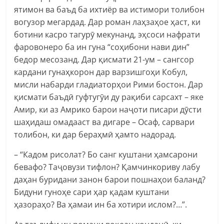
ятимон ва баъд ба ихтиёр ва истимори толибон
вогузор мегардад. Дар роман лаҳзаҳое ҳаст, ки
ботини касро тагурӯ мекунанд, эҳсоси нафрати
фаровонеро ба ин гуна “соҳибони нави дин”
бедор месозанд. Дар қисмати 21-ум – сангсор
кардани гунаҳкорон дар варзишгоҳи Кобул,
мисли набарди гладиаторҳои Рими бостон. Дар
қисмати баъдӣ гуфтугӯи ду рақиби сарсахт – яке
Амир, ки аз Амрико барои наҷоти писари дӯсти
шаҳидаш омадааст ва дигаре – Осаф, сарвари
толибон, ки дар бераҳмӣ ҳамто надорад.
– “Кадом рисолат? Бо санг куштани ҳамсарони
бевафо? Таҷовузи тифлон? Қамчинкориву лабу
даҳан буридани занон барои пошнаҳои баланд?
Бидуни гуноҳе сари ҳар қадам куштани
ҳазораҳо? Ва ҳамаи ин ба хотири ислом?…”.