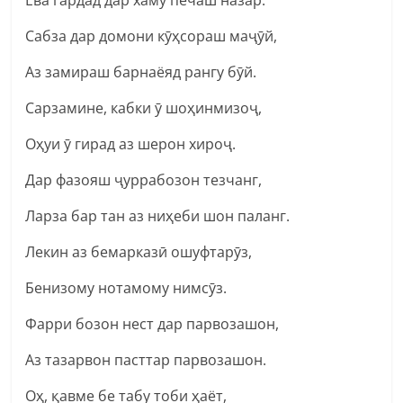
Сабза дар домони кӯҳсораш маҷӯй,
Аз замираш барнаёяд рангу бӯй.
Сарзамине, кабки ӯ шоҳинмизоҷ,
Оҳуи ӯ гирад аз шерон хироҷ.
Дар фазояш ҷуррабозон тезчанг,
Ларза бар тан аз ниҳеби шон паланг.
Лекин аз бемарказӣ ошуфтарӯз,
Бенизому нотамому нимсӯз.
Фарри бозон нест дар парвозашон,
Аз тазарвон пасттар парвозашон.
Оҳ, қавме бе табу тоби ҳаёт,