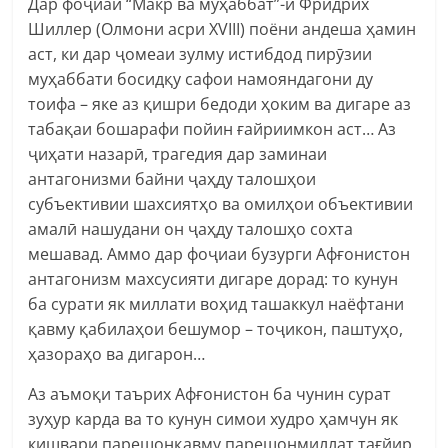
Дар фоҷиаи “Макр ва муҳаббат”-и Фридрих
Шиллер (Олмони асри XVIII) поёни андеша ҳамин
аст, ки дар ҷомеаи зулму истибдод пирӯзии
муҳаббати босидқу сафои намояндагони ду
тоифа – яке аз қишри бедоди ҳоким ва дигаре аз
табақаи бошарафи пойин ғайриимкон аст… Аз
ҷиҳати назарӣ, трагедия дар заминаи
антагонизми байни ҷаҳду талошҳои
субъективии шахсиятҳо ва омилҳои объективии
амалӣ нашудани он ҷаҳду талошҳо сохта
мешавад. Аммо дар фоҷиаи бузурги Афғонистон
антагонизм махсусияти дигаре дорад: то кунун
ба сурати як миллати воҳид ташаккул наёфтани
қавму қабилаҳои бешумор – тоҷикон, паштуҳо,
ҳазораҳо ва дигарон…
Аз аъмоқи таърих Афғонистон ба чунин сурат
зуҳур карда ва то кунун симои худро ҳамчун як
кишвари парешонқавму парешонмиллат тағйир