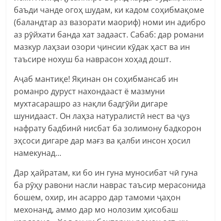
баъди чанде огоҳ шудам, ки кадом соҳибмақоме
(баландтар аз вазорати маориф) номи ин адибро
аз рӯйхати банда хат задааст. Сабаб: дар романи
мазкур лаҳзаи озори ҷинсии кӯдак ҳаст ва ин
таъсире нохуш ба наврасон хоҳад дошт.
Аҷаб мантиқе! Яқинан он соҳибмансаб ин
романро дуруст нахондааст ё мазмуни
мухтасарашро аз нақли бадгӯйи дигаре
шунидааст. Он лаҳза натуралистӣ нест ва ҷуз
нафрату бадбинӣ нисбат ба золимону бадкорон
эҳсоси дигаре дар мағз ва қалби инсон ҳосил
намекунад…
Дар ҳайратам, ки бо ин гуна муносибат чӣ гуна
ба рӯҳу равони насли наврас таъсир мерасонида
бошем, охир, ин асарро дар тамоми ҷаҳон
мехонанд, аммо дар мо нолозим ҳисобаш