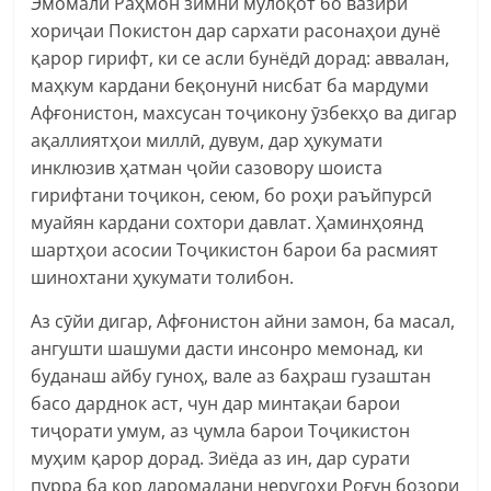
Эмомалӣ Раҳмон зимни мулоқот бо вазири
хориҷаи Покистон дар сархати расонаҳои дунё
қарор гирифт, ки се асли бунёдӣ дорад: аввалан,
маҳкум кардани беқонунӣ нисбат ба мардуми
Афғонистон, махсусан тоҷикону ӯзбекҳо ва дигар
ақаллиятҳои миллӣ, дувум, дар ҳукумати
инклюзив ҳатман ҷойи сазовору шоиста
гирифтани тоҷикон, сеюм, бо роҳи раъйпурсӣ
муайян кардани сохтори давлат. Ҳаминҳоянд
шартҳои асосии Тоҷикистон барои ба расмият
шинохтани ҳукумати толибон.
Аз сӯйи дигар, Афғонистон айни замон, ба масал,
ангушти шашуми дасти инсонро мемонад, ки
буданаш айбу гуноҳ, вале аз баҳраш гузаштан
басо дарднок аст, чун дар минтақаи барои
тиҷорати умум, аз ҷумла барои Тоҷикистон
муҳим қарор дорад. Зиёда аз ин, дар сурати
пурра ба кор даромадани неругоҳи Роғун бозори