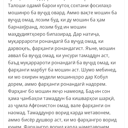
Талоши одамӣ барои кутоҳ сохтани фосилаҳо
мошинро ба вуҷуд овард. Аммо вақте мошин ба
вуҷуд омад, лозим буд, ки ду мошин ба ҳам
барнахӯранд, лозим буд ин мошин
маҳдудиятҳоеро бипазирад. Дар натиҷа,
муқаррароти ронандагӣ ба вуҷуд омад, ки
дарвоқеъ, фарҳанги ронандагист. Яъне, мошин
аввал ба вуҷуд омад, ки унсури тамаддун аст,
баъд муқаррароти ронандагӣ ба вуҷуд омад, ки
фарҳанги марбут ба мошин аст. Шумо мебинед,
ки мо охирин мудели мошинҳоро дар Кобул
дорем, аммо фарҳанги ронандагӣ надорем.
Фарҳанг бо мошин якҷо намеояд. Бад-ин сон
ҳама ҷанбаҳои тамаддун ба кишварҳои шарқӣ,
аз ҷумла Афғонистон омад, вале фарҳанги он
наомад. Тамаддунро ворид карда метавонем,
аммо бисёр душвор аст, ки мо фарҳангро ворид
кунем. Фарҳангро ворид карда наметавонем.