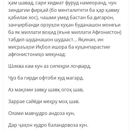
ҳам шавад, сари хидмат фуруд намеоранд, чун
зиндагии фирқаӣ (бо менталитети ба ҳар қавму
қабилае хос), чашми умед бастан ба дигарон,
занҷирбанди орзуҳои куҳан буданашон монеъи
ба як миллати воҳид (яъне миллати Афғонистон)
табдил шуданашон шудааст… Яқинан, ин
мисраъҳои Иқбол ишора ба куҳанпарастии
афғонистониҳо мекунад:
Шиква кам кун аз сипеҳри лоҷвард,
Ҷуз ба гирди офтоби худ магард.
Аз мақоми завқу шавқ огоҳ шав,
Заррае сайёди меҳру моҳ шав.
Олами мавҷудро андоза кун,
Дар ҷаҳон худро баландовоза кун.