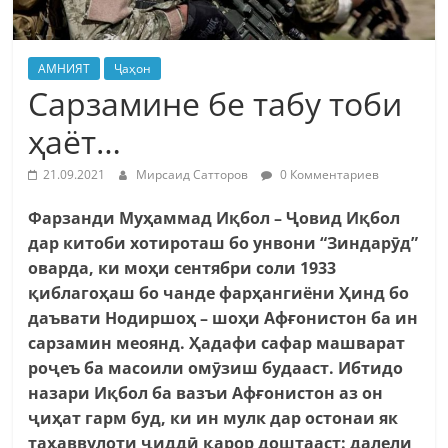
АМНИЯТ
Ҷаҳон
Сарзамине бе табу тоби
ҳаёт…
21.09.2021
Мирсаид Сатторов
0 Комментариев
Фарзанди Муҳаммад Иқбол – Ҷовид Иқбол
дар китоби хотироташ бо унвони “Зиндарӯд”
оварда, ки моҳи сентябри соли 1933
қиблагоҳаш бо чанде фарҳангиёни Ҳинд бо
даъвати Нодиршоҳ – шоҳи Афғонистон ба ин
сарзамин меоянд. Ҳадафи сафар машварат
роҷеъ ба масоили омӯзиш будааст. Ибтидо
назари Иқбол ба вазъи Афғонистон аз он
ҷиҳат гарм буд, ки ин мулк дар остонаи як
таҳаввулоти ҷиддӣ қарор доштааст: далели