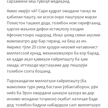
сарзамини хеш гувоҳӣ медиҳанд.
Аммо имрӯз чӣ? Сари қудрат омадани танҳо як
қабилаи пашту, ки асоси онро паштуҳои марзи
Покистон ташкил дода, толибон ном гирифтаанд,
ҳаргиз маънои дифои истиқлолу озодии
Афғонистонро надорад. Инҳо шояд сеяки аҳолии
мамлакатро дар бар гиранд, на беш аз ин.
Амрико тӯли 20 соли ҳузури низомӣ натавонист
миллатсозӣ кунад, механизмҳоеро ба кор барад,
ки ҳадди ақал қавмҳои ғайрипашту ба ҳам
омада, иттиҳоди мустаҳкаме дар пешорӯи
толибон сохта бошанд.
Парокандагии миллатҳои ғайрипашту (ба
мамолики турк умед бастани ӯзбактаборон, рӯи
ниёз ба Эрон овардани шиаҳои ҳазора ва дар
инзиво мондани тоҷикон) оқибат натиҷаи баде
дод: толибон бидуни набардҳои сахт вилоятҳоро