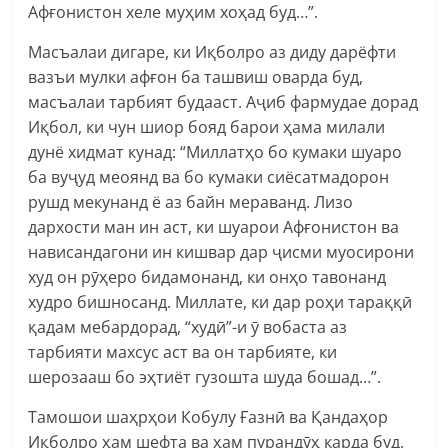
Афғонистон хеле муҳим хоҳад буд…”.
Масъалаи дигаре, ки Иқболро аз диду дарёфти
вазъи мулки афғон ба ташвиш оварда буд,
масъалаи тарбият будааст. Аҷиб фармудае дорад
Иқбол, ки чун шиор бояд барои ҳама милали
дунё хидмат кунад: “Миллатҳо бо кумаки шуаро
ба вуҷуд меоянд ва бо кумаки сиёсатмадорон
рушд мекунанд ё аз байн мераванд. Лизо
дархости ман ин аст, ки шуарои Афғонистон ва
нависандагони ин кишвар дар ҷисми муосирони
худ он рӯҳеро бидамонанд, ки онҳо тавонанд
худро бишносанд. Миллате, ки дар роҳи тараққӣ
қадам мебардорад, “худӣ”-и ӯ вобаста аз
тарбияти махсус аст ва он тарбияте, ки
шерозааш бо эҳтиёт гузошта шуда бошад…”.
Тамошои шаҳрҳои Кобулу Ғазнӣ ва Қандаҳор
Иқболро ҳам шефта ва ҳам пурандӯҳ карда буд.