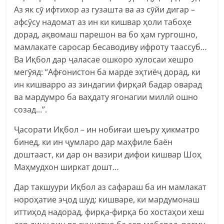
Аз як сӯ ифтихор аз гузашта ва аз сӯйи дигар –
афсӯсу надомат аз ин ки кишвар ҳоли табоҳе
дорад, ақвомаш парешон ва бо ҳам гургошно,
мамлакате саросар бесаводиву ифроту таассуб…
Ва Иқбол дар ҷаласае ошкоро хулосаи хешро
мегӯяд: “Афғонистон ба марде эҳтиёҷ дорад, ки
ин кишварро аз зиндагии фирқаӣ бадар оварад
ва мардумро ба ваҳдату ягонагии миллӣ ошно
созад…”.
Ҷасорати Иқбол – ин нобиғаи шеъру ҳикматро
бинед, ки ин ҷумларо дар маҳфиле баён
доштааст, ки дар он вазири дифои кишвар Шоҳ
Маҳмудхон ширкат дошт…
Дар такшуури Иқбол аз сафараш ба ин мамлакат
нороҳатие эҷод шуд: кишваре, ки мардумонаш
иттиҳод надорад, фирқа-фирқа бо хостаҳои хеш