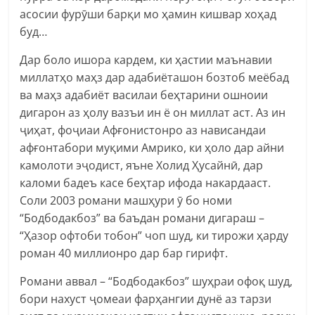
асосии фурӯши барқи мо ҳамин кишвар хоҳад
буд…
Дар боло ишора кардем, ки ҳастии маънавии
миллатҳо маҳз дар адабиёташон бозтоб меёбад
ва маҳз адабиёт василаи беҳтарини ошноии
дигарон аз ҳолу вазъи ин ё он миллат аст. Аз ин
ҷиҳат, фоҷиаи Афғонистонро аз нависандаи
афғонтабори муқими Амрико, ки ҳоло дар айни
камолоти эҷодист, яъне Холид Ҳусайнӣ, дар
каломи бадеъ касе беҳтар ифода накардааст.
Соли 2003 романи машҳури ӯ бо номи
“Бодбодакбоз” ва баъдан романи дигараш –
“Ҳазор офтоби тобон” чоп шуд, ки тирожи ҳарду
роман 40 миллионро дар бар гирифт.
Романи аввал – “Бодбодакбоз” шуҳраи офоқ шуд,
бори нахуст ҷомеаи фарҳангии дунё аз тарзи