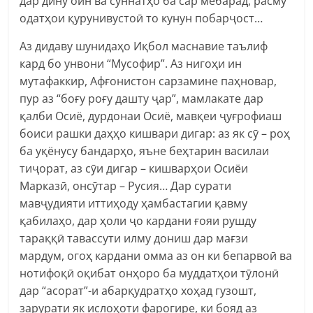
дар дину оин ва суннатҳо ба сар мебарад, расму
одатҳои қурунивустоӣ то кунун побарҷост…
Аз дидаву шунидаҳо Иқбол маснавие таълиф
кард бо унвони “Мусофир”. Аз нигоҳи ин
мутафаккир, Афғонистон сарзамине паҳновар,
пур аз “боғу роғу дашту ҷар”, мамлакате дар
қалби Осиё, дурдонаи Осиё, мавқеи ҷуғрофиаш
боиси рашки даҳҳо кишвари дигар: аз як сӯ – роҳ
ба уқёнусу бандарҳо, яъне беҳтарин василаи
тиҷорат, аз сӯи дигар – кишварҳои Осиёи
Марказӣ, онсӯтар – Русия… Дар сурати
мавҷудияти иттиҳоду ҳамбастагии қавму
қабилаҳо, дар ҳоли ҷо кардани ғояи рушду
тараққӣ тавассути илму дониш дар мағзи
мардум, огоҳ кардани омма аз он ки бепарвоӣ ва
нотифоқӣ оқибат онҳоро ба муддатҳои тӯлонӣ
дар “асорат”-и абарқудратҳо хоҳад гузошт,
зарурати як ислоҳоти фарогире, ки бояд аз