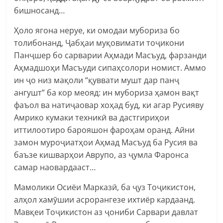
бишносанд…
Ҳоло ягона неруе, ки омодаи мубориза бо
толибонанд, Ҷабҳаи муқовимати тоҷикони
Панҷшер бо сарварии Аҳмади Масъуд, фарзанди
Аҳмадшоҳи Масъуди сипаҳсолори номист. Аммо
ин ҷо низ мақоли “қуввати мушт дар панҷ
ангушт” ба кор меояд: ин мубориза ҳамон вақт
фаъол ва натиҷаовар хоҳад буд, ки агар Русияву
Амрико кумаки техникӣ ва дастгириҳои
иттилоотиро барояшон фароҳам оранд. Айни
замон муроҷиатҳои Аҳмад Масъуд ба Русия ва
баъзе кишварҳои Аврупо, аз ҷумла Фаронса
самар наовардааст…
Мамолики Осиёи Марказӣ, ба ҷуз Тоҷикистон,
алҳол хамӯшии асрорангезе ихтиёр кардаанд.
Мавқеи Тоҷикистон аз ҷониби Сарвари давлат