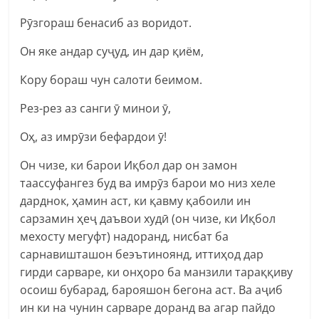
Рӯзгораш бенасиб аз воридот.
Он яке андар суҷуд, ин дар қиём,
Кору бораш чун салоти беимом.
Рез-рез аз санги ӯ минои ӯ,
Оҳ, аз имрӯзи бефардои ӯ!
Он чизе, ки барои Иқбол дар он замон
таассуфангез буд ва имрӯз барои мо низ хеле
дарднок, ҳамин аст, ки қавму қабоили ин
сарзамин ҳеҷ даъвои худӣ (он чизе, ки Иқбол
мехосту мегуфт) надоранд, нисбат ба
сарнавишташон беэътиноянд, иттиҳод дар
гирди сарваре, ки онҳоро ба манзили тараққиву
осоиш бубарад, барояшон бегона аст. Ва аҷиб
ин ки на чунин сарваре доранд ва агар пайдо