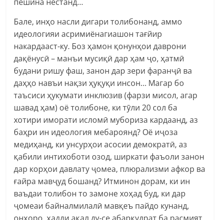
пешина нестанд…
Бале, инҳо насли дигари толибонанд, аммо
идеологияи асримиёнагиашон тағйир
накардааст-ку. Боз ҳамон қонунҳои даврони
дақёнусӣ – манъи мусиқӣ дар ҳам ҷо, ҳатмӣ
будани ришу фаш, занон дар зери фаранҷӣ ва
даҳҳо навъи нақзи ҳуқуқи инсон… Магар бо
таъсиси ҳукумати инклюзив (фарзи мисол, агар
шавад ҳам) оё толибоне, ки тӯли 20 сол ба
хотири иморати исломӣ мубориза кардаанд, аз
баҳри ин идеология мебароянд? Оё иҷоза
медиҳанд, ки унсурҳои асосии демократӣ, аз
қабили интихоботи озод, ширкати фаъоли занон
дар корҳои давлату ҷомеа, плюрализми афкор ва
ғайра мавҷуд бошанд? Итминон дорам, ки ин
ваъдаи толибон то замоне хоҳад буд, ки дар
ҷомеаи байналмилалӣ мавқеъ пайдо кунанд,
онҳоро, ҳадди ақал ду-се абарқудрат ба расмият