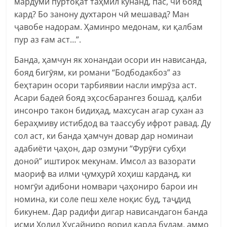
мардуми пуртоқат таҳмил кунанд, пас, чӣ бояд
кард? Бо занону духтарон чӣ мешавад? Ман
ҷавобе надорам. Ҳаминро медонам, ки қалбам
пур аз ғам аст…”.
Банда, ҳамчун як хонандаи осори ин нависанда,
бояд бигӯям, ки романи “Бодбодакбоз” аз
беҳтарин осори тарбиявии насли имрӯза аст.
Асари бадеӣ бояд эҳсосбарангез бошад, қалби
инсонро такон бидиҳад, махсусан агар сухан аз
бераҳмиву истибдод ва таассубу ифрот равад. Ду
сол аст, ки банда ҳамчун довар дар номинаи
адабиёти ҷаҳон, дар озмуни “Фурӯғи субҳи
доноӣ” иштирок мекунам. Имсол аз вазорати
маориф ва илми ҷумҳурӣ хоҳиш карданд, ки
номгӯи адибони номвари ҷаҳониро барои ин
номина, ки соле пеш хеле ноқис буд, таҷдид
бикунем. Дар радифи дигар нависандагон банда
исми Холид Ҳусайниро ворид карда будам, аммо