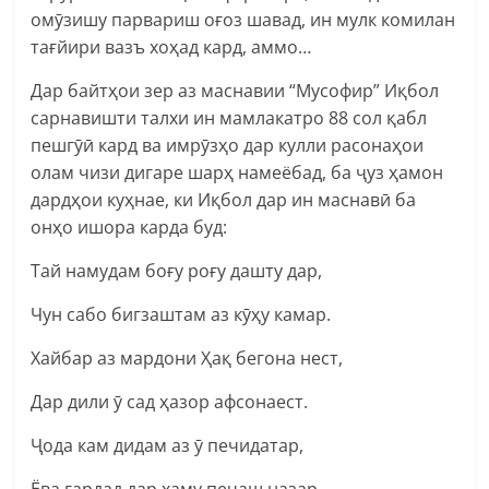
омӯзишу парвариш оғоз шавад, ин мулк комилан
тағйири вазъ хоҳад кард, аммо…
Дар байтҳои зер аз маснавии “Мусофир” Иқбол
сарнавишти талхи ин мамлакатро 88 сол қабл
пешгӯӣ кард ва имрӯзҳо дар кулли расонаҳои
олам чизи дигаре шарҳ намеёбад, ба ҷуз ҳамон
дардҳои куҳнае, ки Иқбол дар ин маснавӣ ба
онҳо ишора карда буд:
Тай намудам боғу роғу дашту дар,
Чун сабо бигзаштам аз кӯҳу камар.
Хайбар аз мардони Ҳақ бегона нест,
Дар дили ӯ сад ҳазор афсонаест.
Ҷода кам дидам аз ӯ печидатар,
Ёва гардад дар хаму печаш назар.