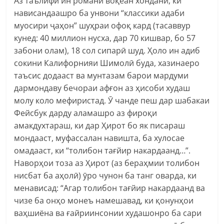
Аз таълифи ин романи воқеан хонданӣ, ки
нависандаашро ба унвони “классики адаби
муосири ҷаҳон” шуҳраи офоқ кард (тасаввур
кунед: 40 миллион нусха, дар 70 кишвар, бо 57
забони олам), 18 сол сипарӣ шуд. Ҳоло ин адиб
сокини Калифорнияи Шимолӣ буда, хазинаеро
таъсис додааст ва мунтазам барои мардуми
дармондаву бечораи афғон аз ҳисоби худаш
молу коло мефиристад. Ӯ чанде пеш дар шабакаи
Фейсбук дарду аламашро аз фироқи
амакдухтараш, ки дар Ҳирот бо як писараш
мондааст, муфассалан навишта, ба хулосае
омадааст, ки “толибон тағйир накардаанд…”.
Наворҳои тоза аз Ҳирот (аз бераҳмии толибон
нисбат ба аҳолӣ) ӯро чунон ба танг оварда, ки
менависад: “Агар толибон тағйир накардаанд ва
чизе ба онҳо монеъ намешавад, ки қонунҳои
ваҳшиёна ва ғайриинсонии худашонро ба сари