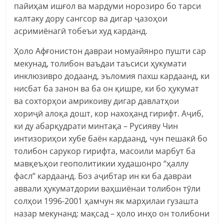
пайиҳам ишғол ва мардуми норозиро бо тарси
калтаку дору сангсор ва дигар ҷазоҳои
асримиёнагӣ тобеъи худ карданд.
Ҳоло Афғонистон давраи номуайянро пушти сар
мекунад, толибон ваъдаи таъсиси ҳукумати
инклюзивро додаанд, эъломия пахш кардаанд, ки
нисбат ба занон ва ба он қишре, ки бо ҳукумат
ва сохторҳои амрикоиву дигар давлатҳои
хориҷӣ алоқа дошт, кор нахоҳанд гирифт. Аҷиб,
ки ду абарқудрати минтақа – Русияву Чин
интизориҳои хубе баён кардаанд, чун пешакӣ бо
толибон сарукор гирифта, масоили марбут ба
мавқеъҳои геополитикии худашонро “ҳаллу
фасл” кардаанд. Боз аҷибтар ин ки ба давраи
аввали ҳукуматдории ваҳшиёнаи толибон тӯли
солҳои 1996-2001 ҳамчун як марҳилаи гузашта
назар мекунанд: мақсад – ҳоло инҳо он толибони