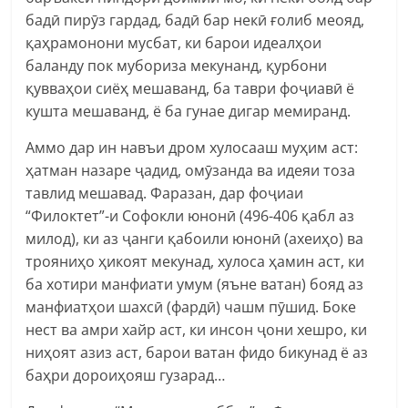
бадӣ пирӯз гардад, бадӣ бар некӣ ғолиб меояд,
қаҳрамонони мусбат, ки барои идеалҳои
баланду пок мубориза мекунанд, қурбони
қувваҳои сиёҳ мешаванд, ба таври фоҷиавӣ ё
кушта мешаванд, ё ба гунае дигар мемиранд.
Аммо дар ин навъи дром хулосааш муҳим аст:
ҳатман назаре ҷадид, омӯзанда ва идеяи тоза
тавлид мешавад. Фаразан, дар фоҷиаи
“Филоктет”-и Софокли юнонӣ (496-406 қабл аз
милод), ки аз ҷанги қабоили юнонӣ (ахеиҳо) ва
трояниҳо ҳикоят мекунад, хулоса ҳамин аст, ки
ба хотири манфиати умум (яъне ватан) бояд аз
манфиатҳои шахсӣ (фардӣ) чашм пӯшид. Боке
нест ва амри хайр аст, ки инсон ҷони хешро, ки
ниҳоят азиз аст, барои ватан фидо бикунад ё аз
баҳри дороиҳояш гузарад…