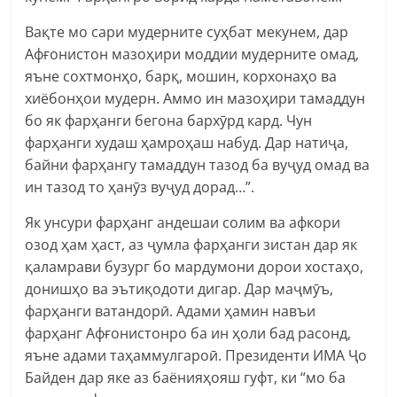
Вақте мо сари мудерните суҳбат мекунем, дар
Афғонистон мазоҳири моддии мудерните омад,
яъне сохтмонҳо, барқ, мошин, корхонаҳо ва
хиёбонҳои мудерн. Аммо ин мазоҳири тамаддун
бо як фарҳанги бегона бархӯрд кард. Чун
фарҳанги худаш ҳамроҳаш набуд. Дар натиҷа,
байни фарҳангу тамаддун тазод ба вуҷуд омад ва
ин тазод то ҳанӯз вуҷуд дорад…”.
Як унсури фарҳанг андешаи солим ва афкори
озод ҳам ҳаст, аз ҷумла фарҳанги зистан дар як
қаламрави бузург бо мардумони дорои хостаҳо,
донишҳо ва эътиқодоти дигар. Дар маҷмӯъ,
фарҳанги ватандорӣ. Адами ҳамин навъи
фарҳанг Афғонистонро ба ин ҳоли бад расонд,
яъне адами таҳаммулгароӣ. Президенти ИМА Ҷо
Байден дар яке аз баёнияҳояш гуфт, ки “мо ба