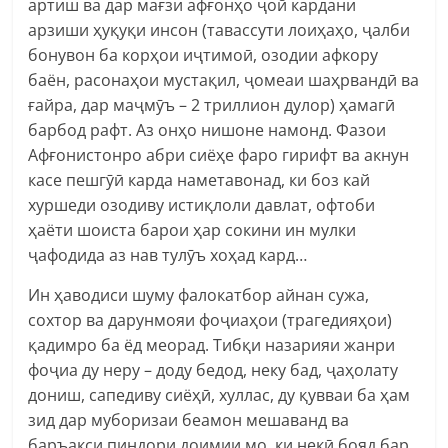
артиш ва дар мағзи афғонҳо ҷой кардани
арзиши ҳуқуқи инсон (тавассути лоиҳаҳо, ҷалби
бонувон ба корҳои иҷтимоӣ, озодии афкору
баён, расонаҳои мустақил, ҷомеаи шаҳрвандӣ ва
ғайра, дар маҷмӯъ – 2 триллион дулор) ҳамагӣ
барбод рафт. Аз онҳо нишоне намонд. Фазои
Афғонистонро абри сиёҳе фаро гирифт ва акнун
касе пешгӯӣ карда наметавонад, ки боз кай
хуршеди озодиву истиқлоли давлат, офтоби
ҳаёти шоиста барои ҳар сокини ин мулки
ҷафодида аз нав тулӯъ хоҳад кард…
Ин ҳаводиси шуму фалокатбор айнан сужа,
сохтор ва дарунмояи фоҷиаҳои (трагедияҳои)
қадимро ба ёд меорад. Тибқи назарияи жанри
фоҷиа ду неру – доду бедод, неку бад, ҷаҳолату
дониш, сапедиву сиёҳӣ, хуллас, ду қувваи ба ҳам
зид дар муборизаи беамон мешаванд ва
баръакси пиндори доимии мо, ки некӣ бояд бар