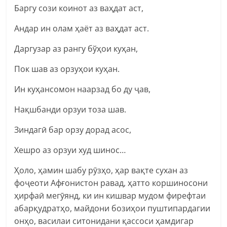
Баргу сози коинот аз ваҳдат аст,
Андар ин олам ҳаёт аз ваҳдат аст.
Даргузар аз рангу бўҳои куҳан,
Пок шав аз орзуҳои куҳан.
Ин куҳансомон наарзад бо ду ҷав,
Нақшбанди орзуи тоза шав.
Зиндагӣ бар орзу дорад асос,
Хешро аз орзуи худ шинос…
Ҳоло, ҳамин шабу рӯзҳо, ҳар вақте сухан аз
фоҷеоти Афғонистон равад, ҳатто коршиносони
ҳирфаӣ мегӯянд, ки ин кишвар мудом фирефтаи
абарқудратҳо, майдони бозиҳои пуштипардагии
онҳо, василаи ситонидани қассоси ҳамдигар