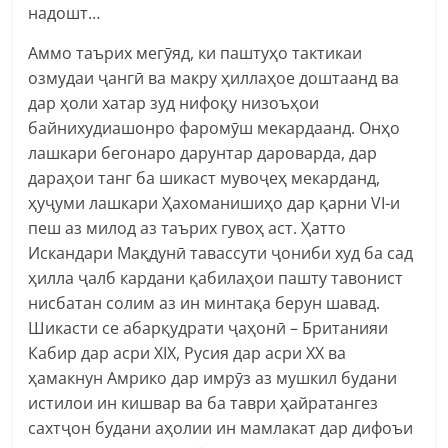
надошт…
Аммо таърих мегӯяд, ки паштуҳо тактикаи
озмудаи ҷангӣ ва макру ҳиллаҳое доштаанд ва
дар ҳоли хатар зуд нифоқу низоъҳои
байнихудиашонро фаромӯш мекардаанд. Онҳо
лашкари бегонаро дарунтар дароварда, дар
дараҳои танг ба шикаст мувоҷеҳ мекарданд,
ҳуҷуми лашкари Ҳахоманишиҳо дар қарни VI-и
пеш аз милод аз таърих гувоҳ аст. Ҳатто
Искандари Мақдунӣ тавассути ҷониби худ ба сад
ҳилла ҷалб кардани қабилаҳои пашту тавонист
нисбатан солим аз ин минтақа берун шавад.
Шикасти се абарқудрати ҷаҳонӣ – Британияи
Кабир дар асри XIX, Русия дар асри XX ва
ҳамакнун Амрико дар имрӯз аз мушкил будани
истилои ин кишвар ва ба таври ҳайратангез
сахтҷон будани аҳолии ин мамлакат дар дифоъи