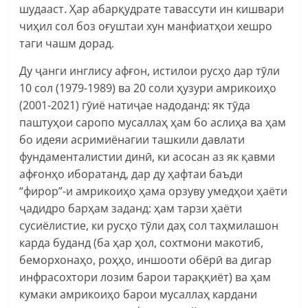
шудааст. Ҳар абарқудрате тавассути ин кишвари
чиҳил сол боз оғуштаи хун манфиатҳои хешро
таги чашм дорад.
Ду ҷанги инглису афғон, истилои русҳо дар тӯли
10 сол (1979-1989) ва 20 соли ҳузури амрикоиҳо
(2001-2021) гӯиё натиҷае надоданд: як тӯда
паштуҳои саропо мусаллаҳ ҳам бо аслиҳа ва ҳам
бо идеяи асримиёнагии ташкили давлати
фундаменталистии динӣ, ки асосан аз як қавми
афғонҳо иборатанд, дар ду ҳафтаи баъди
“фирор”-и амрикоиҳо ҳама орзуву умедҳои ҳаёти
ҷадидро барҳам заданд: ҳам тарзи ҳаёти
сусиёлистие, ки русҳо тӯли даҳ сол таҳмилашон
карда буданд (ба ҳар ҳол, сохтмони макотиб,
беморхонаҳо, роҳҳо, иншооти обёрӣ ва дигар
инфрасохтори лозим барои тараққиёт) ва ҳам
кумаки амрикоиҳо барои мусаллаҳ кардани