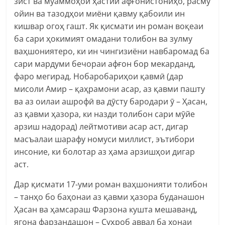
зист ва муаммоҳои ҳастии афғонистониҳо, расму
ойин ва тазодҳои миёни қавму қабоили ин
кишвар огоҳ гашт. Як қисмати ин роман воқеаи
ба сари ҳокимият омадани толибон ва зулму
ваҳшониятеро, ки ин чингизиёни навбаромад ба
сари мардуми бечораи афғон бор мекарданд,
фаро мегирад. Нобаробариҳои қавмӣ (дар
мисоли Амир – қаҳрамони асар, аз қавми пашту
ва аз оилаи ашрофӣ ва дӯсту бародари ӯ – Ҳасан,
аз қавми ҳазора, ки назди толибон сари мӯйе
арзиш надорад) лейтмотиви асар аст, дигар
масъалаи шарафу номуси миллист, эътибори
инсоние, ки болотар аз ҳама арзишҳои дигар
аст.
Дар қисмати 17-уми роман ваҳшонияти толибон
– танҳо бо баҳонаи аз қавми ҳазора буданашон
Ҳасан ва ҳамсараш Фарзона кушта мешаванд,
ягона фарзандашон – Суҳроб аввал ба хонаи