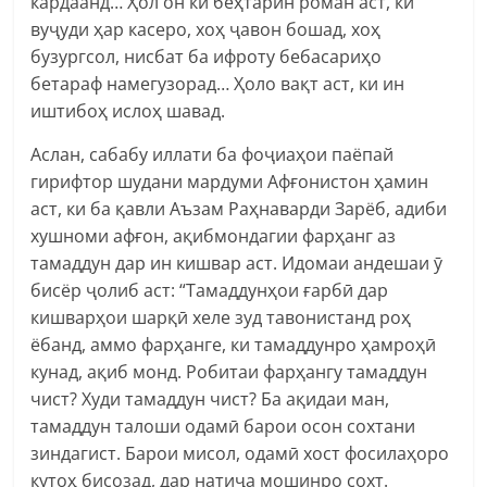
кардаанд… Ҳол он ки беҳтарин роман аст, ки
вуҷуди ҳар касеро, хоҳ ҷавон бошад, хоҳ
бузургсол, нисбат ба ифроту бебасариҳо
бетараф намегузорад… Ҳоло вақт аст, ки ин
иштибоҳ ислоҳ шавад.
Аслан, сабабу иллати ба фоҷиаҳои паёпай
гирифтор шудани мардуми Афғонистон ҳамин
аст, ки ба қавли Аъзам Раҳнаварди Зарёб, адиби
хушноми афғон, ақибмондагии фарҳанг аз
тамаддун дар ин кишвар аст. Идомаи андешаи ӯ
бисёр ҷолиб аст: “Тамаддунҳои ғарбӣ дар
кишварҳои шарқӣ хеле зуд тавонистанд роҳ
ёбанд, аммо фарҳанге, ки тамаддунро ҳамроҳӣ
кунад, ақиб монд. Робитаи фарҳангу тамаддун
чист? Худи тамаддун чист? Ба ақидаи ман,
тамаддун талоши одамӣ барои осон сохтани
зиндагист. Барои мисол, одамӣ хост фосилаҳоро
кутоҳ бисозад, дар натиҷа мошинро сохт.