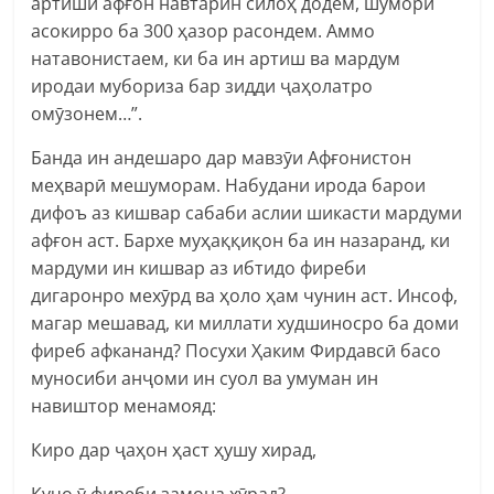
артиши афғон навтарин силоҳ додем, шумори
асокирро ба 300 ҳазор расондем. Аммо
натавонистаем, ки ба ин артиш ва мардум
иродаи мубориза бар зидди ҷаҳолатро
омӯзонем…”.
Банда ин андешаро дар мавзӯи Афғонистон
меҳварӣ мешуморам. Набудани ирода барои
дифоъ аз кишвар сабаби аслии шикасти мардуми
афғон аст. Бархе муҳаққиқон ба ин назаранд, ки
мардуми ин кишвар аз ибтидо фиреби
дигаронро мехӯрд ва ҳоло ҳам чунин аст. Инсоф,
магар мешавад, ки миллати худшиносро ба доми
фиреб афкананд? Посухи Ҳаким Фирдавсӣ басо
муносиби анҷоми ин суол ва умуман ин
навиштор менамояд:
Киро дар ҷаҳон ҳаст ҳушу хирад,
Куҷо ӯ фиреби замона хӯрад?