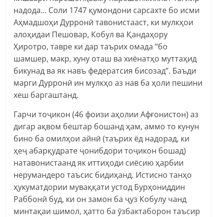
надода… Соли 1747 қумондони сарсахте бо исми
Аҳмадшоҳи Дурронӣ тавонистааст, ки мулкҳои
алоҳидаи Пешовар, Кобул ва Қандаҳору
Ҳиротро, тавре ки дар таърих омада “бо
шамшер, макр, хуну оташ ва хиёнатҳо муттаҳид
бикунад ва як навъ федератсия бисозад”. Баъди
марги Дурронӣ ин мулкҳо аз нав ба ҳоли пешини
хеш баргаштанд.
Гарчи тоҷикон (46 фоизи аҳолии Афғонистон) аз
дигар ақвом бештар бошанд ҳам, аммо то кунун
бино ба омилҳои айнӣ (таърих ёд надорад, ки
ҳеҷ абарқудрате ҷонибдори тоҷикон бошад)
натавонистаанд як иттиҳоди сиёсию ҳарбии
нерумандеро таъсис бидиҳанд. Истисно танҳо
ҳукуматдории муваққати устод Бурҳониддин
Раббонӣ буд, ки он замон ба ҷуз Кобулу чанд
минтақаи шимол, ҳатто ба ӯзбактаборон таъсир