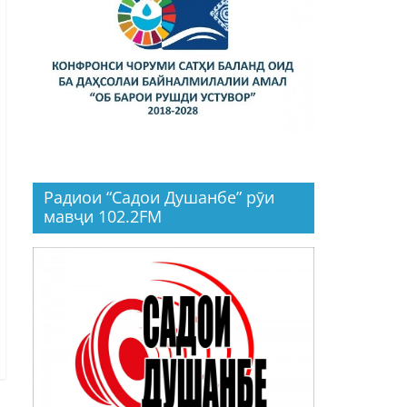
Радиои “Садои Душанбе” рӯи
мавҷи 102.2FM