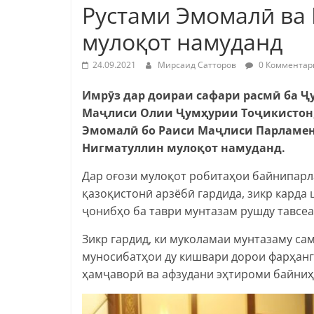
Рустами Эмомалӣ ва
мулоқот намуданд
24.09.2021
Мирсаид Сатторов
0 Комментар
Имрӯз дар доираи сафари расмӣ ба 
Маҷлиси Олии Ҷумҳурии Тоҷикистон,
Эмомалӣ бо Раиси Маҷлиси Парламен
Нигматуллин мулоқот намуданд.
Дар оғози мулоқот робитаҳои байнипар
қазоқистонӣ арзёбӣ гардида, зикр карда
ҷонибҳо ба таври мунтазам рушду тавсеа
Зикр гардид, ки муколамаи мунтазаму са
муносибатҳои ду кишвари дорои фарҳан
ҳамҷаворӣ ва афзудани эҳтироми байниҳ