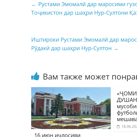
←
Рустами Эмомалӣ дар маросими гузо
Тоҷикистон дар шаҳри Нур-Султони Қа
Иштироки Рустами Эмомалӣ дар марос
Рӯдакӣ дар шаҳри Нур-Султон
→
Вам также может понра
«ҶОМИ
ДУШАНБ
мусоби
футбол
мешав
18.06.20
16 июн иҷлосияи