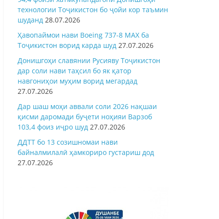
технологии Тоҷикистон бо ҷойи кор таъмин
шуданд
28.07.2026
Ҳавопаймои нави Boeing 737-8 MAX ба
Тоҷикистон ворид карда шуд
27.07.2026
Донишгоҳи славянии Русияву Тоҷикистон
дар соли нави таҳсил бо як қатор
навгониҳои муҳим ворид мегардад
27.07.2026
Дар шаш моҳи аввали соли 2026 нақшаи
қисми даромади буҷети ноҳияи Варзоб
103,4 фоиз иҷро шуд
27.07.2026
ДДТТ бо 13 созишномаи нави
байналмилалӣ ҳамкориро густариш дод
27.07.2026