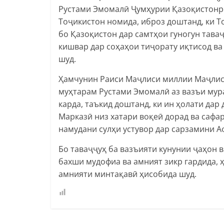
Рустами Эмомалӣ Ҷумҳурии Қазоқистонро
Тоҷикистон номида, иброз доштанд, ки 
бо Қазоқистон дар самтҳои гуногун таваҷ
кишвар дар соҳаҳои тиҷорату иқтисод ва
шуд.
Ҳамчунин Раиси Маҷлиси миллии Маҷлис
муҳтарам Рустами Эмомалӣ аз вазъи мур
карда, таъкид доштанд, ки ин ҳолати да
Марказӣ низ хатари воқеӣ дорад ва саф
намудани сулҳи устувор дар сарзамини А
Бо таваҷҷуҳ ба вазъияти кунунии ҷаҳон 
бахши мудофиа ва амният зикр гардида, 
амнияти минтақавӣ ҳисобида шуд.