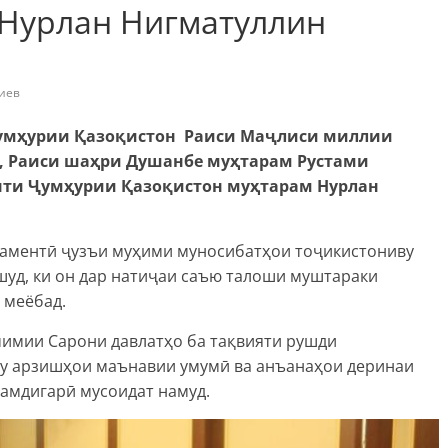
 Нурлан Нигматуллин
иев
Ҷумҳурии Қазоқистон Раиси Маҷлиси миллии
 Раиси шаҳри Душанбе муҳтарам Рустами
ти Ҷумҳурии Қазоқистон муҳтарам Нурлан
ламентӣ ҷузъи муҳими муносибатҳои тоҷикистониву
 шуд, ки он дар натиҷаи саъю талоши муштараки
 меёбад.
мимии Сарони давлатҳо ба тақвияти рушди
гу арзишҳои маънавии умумӣ ва анъанаҳои деринаи
амдигарӣ мусоидат намуд.