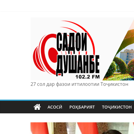
Skip
to
content
27 сол дар фазои иттилоотии Тоҷикистон
АСОСӢ
РОҲБАРИЯТ
ТОҶИКИСТОН