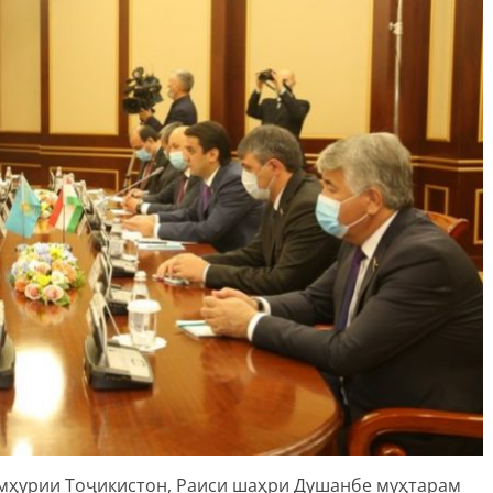
мҳурии Тоҷикистон, Раиси шаҳри Душанбе муҳтарам