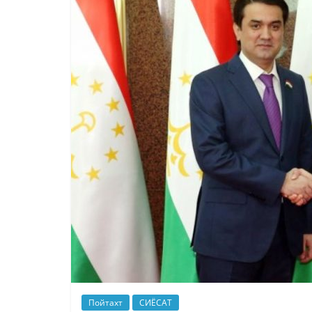
Пойтахт
СИЁСАТ