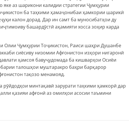
 яке аз шарикони калидии стратегии Ҷумҳурии
Тоҷикистон ба таҳкими ҳамаҷонибаи ҳамкории шарикӣ
ҷуҳи калон дорад. Дар ин самт ба муносибатҳои ду
 иҷтимоиву башардӯстӣ аҳамияти хосса зоҳир карда
и Олии Ҷумҳурии Тоҷикистон, Раиси шаҳри Душанбе
аккаби сиёсиву низомии Афғонистон изҳори нигаронӣ
р давлати ҳамсоя бавуҷудомада ба кишварҳои Осиёи
арбарии талошҳои муштаракро баҳри барқарор
фғонистон тақозо менамояд.
ва рӯйдодҳои минтақавӣ зарурати таҳкими ҳамкорӣ дар
ҳалли қазияи афғонӣ аз омилҳои асосии таъмини