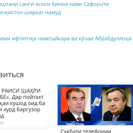
штани санги асоси бинои нави Сафорати
зоқистон ширкат намуд
ими ифтитоҳи нимпайкара ва кӯчаи Абӯабдуллоҳи
виться
 РАИСИ ШАҲРИ
Е». Дар пойтахт
қаи кушод оид ба
и хурд баргузор
ад
24
Суҳбати телефонии