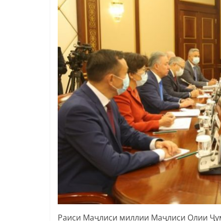
Раиси Маҷлиси миллии Маҷлиси Олии Ҷу