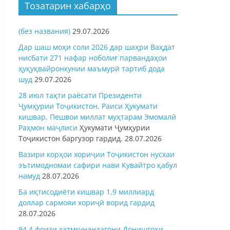
Тозатарин хабарҳо
(без названия)
29.07.2026
Дар шаш моҳи соли 2026 дар шаҳри Ваҳдат
нисбати 271 нафар ноболиғ парвандаҳои
ҳуқуқвайронкунии маъмурӣ тартиб дода
шуд
29.07.2026
28 июл таҳти раёсати Президенти
Ҷумҳурии Тоҷикистон, Раиси Ҳукумати
кишвар, Пешвои миллат муҳтарам Эмомалӣ
Раҳмон
маҷлиси
Ҳукумати Ҷумҳурии
Тоҷикистон баргузор гардид.
28.07.2026
Вазири корҳои хориҷии Тоҷикистон нусхаи
эътимодномаи сафири нави Кувайтро қабул
намуд
28.07.2026
Ба иқтисодиёти кишвар 1,9 миллиард
доллар сармояи хориҷӣ ворид гардид
28.07.2026
94,4 фоизи хатмкунандагони Донишгоҳи