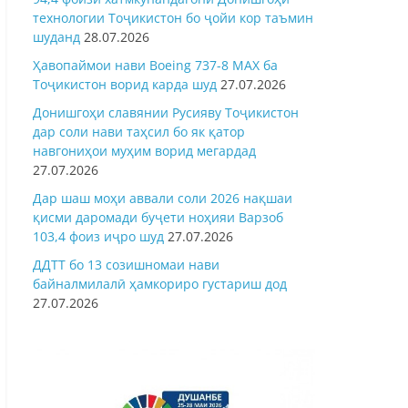
технологии Тоҷикистон бо ҷойи кор таъмин
шуданд
28.07.2026
Ҳавопаймои нави Boeing 737-8 MAX ба
Тоҷикистон ворид карда шуд
27.07.2026
Донишгоҳи славянии Русияву Тоҷикистон
дар соли нави таҳсил бо як қатор
навгониҳои муҳим ворид мегардад
27.07.2026
Дар шаш моҳи аввали соли 2026 нақшаи
қисми даромади буҷети ноҳияи Варзоб
103,4 фоиз иҷро шуд
27.07.2026
ДДТТ бо 13 созишномаи нави
байналмилалӣ ҳамкориро густариш дод
27.07.2026