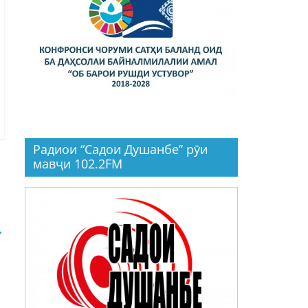
Радиои “Садои Душанбе” рӯи
мавҷи 102.2FM
→