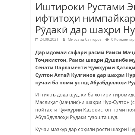
Иштироки Рустами Э
ифтитоҳи нимпайкар
Рӯдакӣ дар шаҳри Ну
24.09.2021
Мирсаид Сатторов
0 Комментар
Дар идомаи сафари расмӣ Раиси Ма
Тоҷикистон, Раиси шаҳри Душанбе м
Сенати Парламенти Ҷумҳурии Қазоқи
Султон Алтай Кулгинов дар шаҳри Ну
кӯчаи ба номи устод Абӯабдуллоҳи Р
Иттилоъ дода шуд, ки ба хотири гироми
Маслиҳат (маҷлис)-и шаҳри Нур-Султон (с
пойтахти Ҷумҳурии Қазоқистон номи поя
Абӯабдуллоҳи Рӯдакӣ гузошта шуд.
Кӯчаи мазкур дар соҳили рости шаҳри Нур