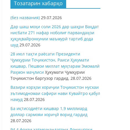
Тозатарин хабарҳо
(без названия)
29.07.2026
Дар шаш моҳи соли 2026 дар шаҳри Ваҳдат
нисбати 271 нафар ноболиғ парвандаҳои
ҳуқуқвайронкунии маъмурӣ тартиб дода
шуд
29.07.2026
28 июл таҳти раёсати Президенти
Ҷумҳурии Тоҷикистон, Раиси Ҳукумати
кишвар, Пешвои миллат муҳтарам Эмомалӣ
Раҳмон
маҷлиси
Ҳукумати Ҷумҳурии
Тоҷикистон баргузор гардид.
28.07.2026
Вазири корҳои хориҷии Тоҷикистон нусхаи
эътимодномаи сафири нави Кувайтро қабул
намуд
28.07.2026
Ба иқтисодиёти кишвар 1,9 миллиард
доллар сармояи хориҷӣ ворид гардид
28.07.2026
94,4 фоизи хатмкунандагони Донишгоҳи