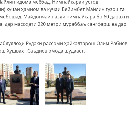
айлин идома меёбад. Нимпайкараи устод
ши) кӯчаи ҳамном ва кӯчаи Бейимбет Майлин гузошта
 мебошад. Майдончаи назди нимпайкара бо 60 дарахти
да, дар масоҳати 220 метри мураббаъ сангфарш ва дар
абдуллоҳи Рӯдакӣ рассоми ҳайкалтарош Олим Рабиев
ош Хушвахт Саъдиев омода шудааст.