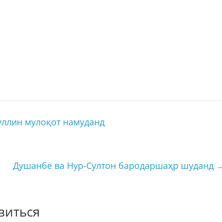
уллин мулоқот намуданд
Душанбе ва Нур-Султон бародаршаҳр шуданд
виться