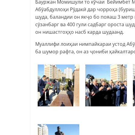
Бауржан Момишули то кӯчаи Бейимбет М
Абӯабдуллоҳи Рӯдакӣ дар чорроҳа (бури
шуда, баландии он якҷо бо пояаш 3 метр
сӯзанбарг ва 400 гули садбарг ороста шу
он нишастгоҳҳо насб карда шудаанд.
Муаллифи лоиҳаи нимпайкараи устод Абӯ
ба шумор рафта, он аз ҷониби ҳайкалтар