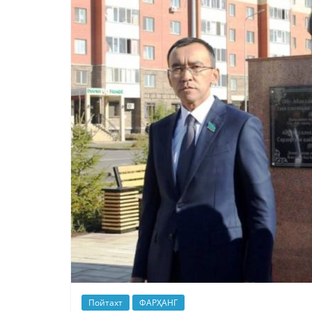
Пойтахт
ФАРҲАНГ