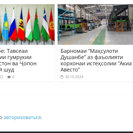
е: Тавсеаи
Барномаи “Маҳсулоти
ии гумрукии
Душанбе” аз фаъолияти
стон ва Ҷопон
корхонаи истеҳсолии “Акиа
ӣ шуд
Авесто”
22
0
30.10.2024
мо
авторизоваться
.