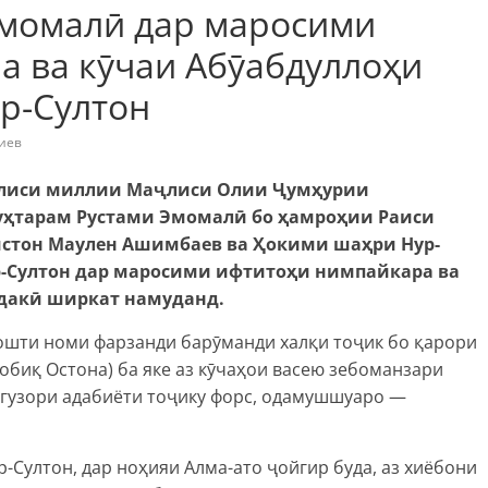
момалӣ дар маросими
а ва кӯчаи Абӯабдуллоҳи
р-Султон
иев
ҷлиси миллии Маҷлиси Олии Ҷумҳурии
уҳтарам Рустами Эмомалӣ бо ҳамроҳии Раиси
стон Маулен Ашимбаев ва Ҳокими шаҳри Нур-
р-Султон дар маросими ифтитоҳи нимпайкара ва
ӯдакӣ ширкат намуданд.
дошти номи фарзанди барӯманди халқи тоҷик бо қарори
обиқ Остона) ба яке аз кӯчаҳои васею зебоманзари
гузори адабиёти тоҷику форс, одамушшуаро —
-Султон, дар ноҳияи Алма-ато ҷойгир буда, аз хиёбони