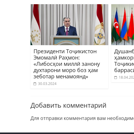
Президенти Тоҷикистон
Душанб
Эмомалӣ Раҳмон:
ҳамкор
«Либосҳои миллӣ занону
Тоҷики
духтарони моро боз ҳам
баррас
зеботар менамоянд»
18.04.20
30.03.2024
Добавить комментарий
Для отправки комментария вам необходи