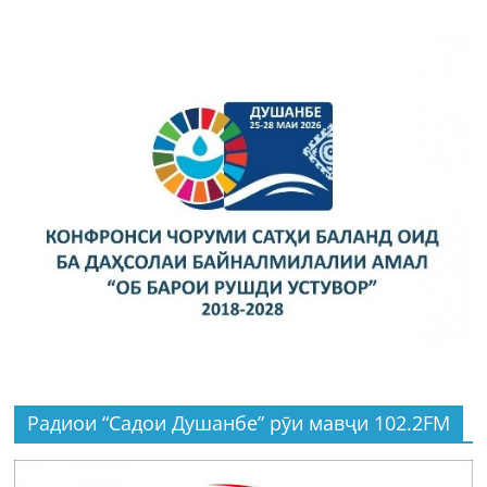
Радиои “Садои Душанбе” рӯи мавҷи 102.2FM