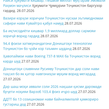
Раиси Ҳукумати кишвар, Пешвои миллат муҳтарам Эмомалӣ
Раҳмон
маҷлиси
Ҳукумати Ҷумҳурии Тоҷикистон баргузор
гардид.
28.07.2026
Вазири корҳои хориҷии Тоҷикистон нусхаи эътимодномаи
сафири нави Кувайтро қабул намуд
28.07.2026
Ба иқтисодиёти кишвар 1,9 миллиард доллар сармояи
хориҷӣ ворид гардид
28.07.2026
94,4 фоизи хатмкунандагони Донишгоҳи технологии
Тоҷикистон бо ҷойи кор таъмин шуданд
28.07.2026
Ҳавопаймои нави Boeing 737-8 MAX ба Тоҷикистон ворид
карда шуд
27.07.2026
Донишгоҳи славянии Русияву Тоҷикистон дар соли нави
таҳсил бо як қатор навгониҳои муҳим ворид мегардад
27.07.2026
Дар шаш моҳи аввали соли 2026 нақшаи қисми даромади
буҷети ноҳияи Варзоб 103,4 фоиз иҷро шуд
27.07.2026
ДДТТ бо 13 созишномаи нави байналмилалӣ ҳамкориро
густариш дод
27.07.2026