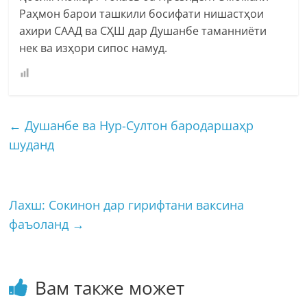
Раҳмон барои ташкили босифати нишастҳои
ахири СААД ва СҲШ дар Душанбе таманниёти
нек ва изҳори сипос намуд.
←
Душанбе ва Нур-Султон бародаршаҳр
шуданд
Лахш: Сокинон дар гирифтани ваксина
фаъоланд
→
Вам также может