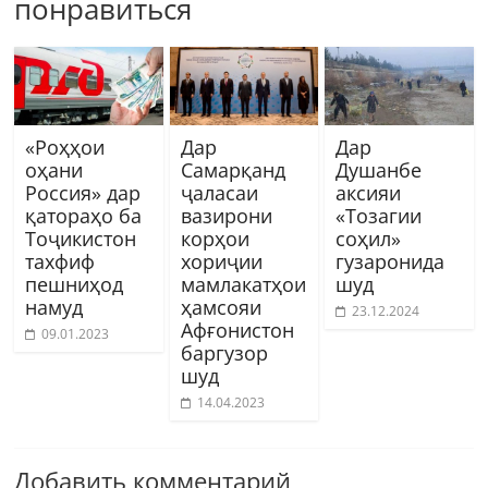
понравиться
«Роҳҳои
Дар
Дар
оҳани
Самарқанд
Душанбе
Россия» дар
ҷаласаи
аксияи
қатораҳо ба
вазирони
«Тозагии
Тоҷикистон
корҳои
соҳил»
тахфиф
хориҷии
гузаронида
пешниҳод
мамлакатҳои
шуд
намуд
ҳамсояи
23.12.2024
Афғонистон
09.01.2023
баргузор
шуд
14.04.2023
Добавить комментарий