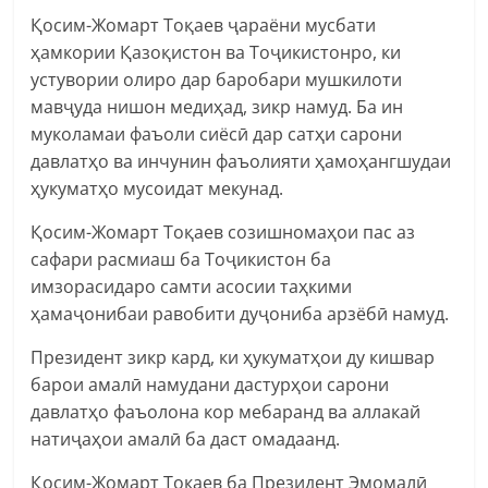
Қосим-Жомарт Тоқаев ҷараёни мусбати
ҳамкории Қазоқистон ва Тоҷикистонро, ки
устувории олиро дар баробари мушкилоти
мавҷуда нишон медиҳад, зикр намуд. Ба ин
муколамаи фаъоли сиёсӣ дар сатҳи сарони
давлатҳо ва инчунин фаъолияти ҳамоҳангшудаи
ҳукуматҳо мусоидат мекунад.
Қосим-Жомарт Тоқаев созишномаҳои пас аз
сафари расмиаш ба Тоҷикистон ба
имзорасидаро самти асосии таҳкими
ҳамаҷонибаи равобити дуҷониба арзёбӣ намуд.
Президент зикр кард, ки ҳукуматҳои ду кишвар
барои амалӣ намудани дастурҳои сарони
давлатҳо фаъолона кор мебаранд ва аллакай
натиҷаҳои амалӣ ба даст омадаанд.
Қосим-Жомарт Токаев ба Президент Эмомалӣ