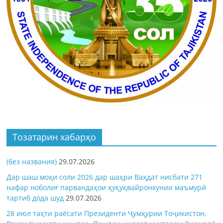
Тозатарин хабарҳо
(без названия)
29.07.2026
Дар шаш моҳи соли 2026 дар шаҳри Ваҳдат нисбати 271
нафар ноболиғ парвандаҳои ҳуқуқвайронкунии маъмурӣ
тартиб дода шуд
29.07.2026
28 июл таҳти раёсати Президенти Ҷумҳурии Тоҷикистон,