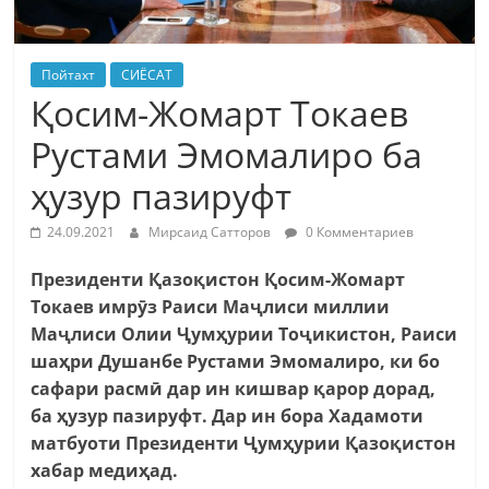
Пойтахт
СИЁСАТ
Қосим-Жомарт Токаев
Рустами Эмомалиро ба
ҳузур пазируфт
24.09.2021
Мирсаид Сатторов
0 Комментариев
Президенти Қазоқистон Қосим-Жомарт
Токаев имрӯз Раиси Маҷлиси миллии
Маҷлиси Олии Ҷумҳурии Тоҷикистон, Раиси
шаҳри Душанбе Рустами Эмомалиро, ки бо
сафари расмӣ дар ин кишвар қарор дорад,
ба ҳузур пазируфт. Дар ин бора Хадамоти
матбуоти Президенти Ҷумҳурии Қазоқистон
хабар медиҳад.