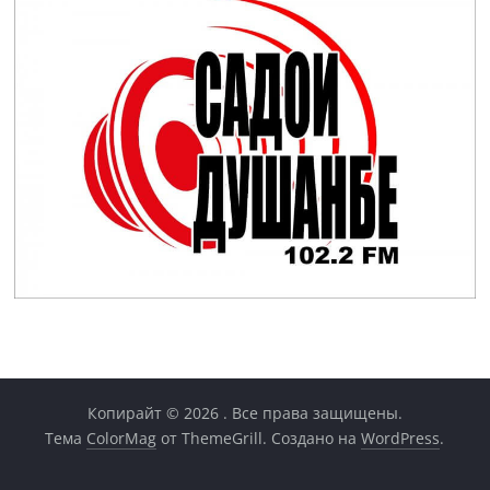
Копирайт © 2026
. Все права защищены.
Тема
ColorMag
от ThemeGrill. Создано на
WordPress
.