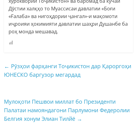
хӯроквории Тоҷикистон» ва баромад ба кӯчаи
Дӯстии халқҳо то Муассисаи давлатии «Боғи
«Ғалаба» ва нигоҳдории ҷангал»-и мақомоти
иҷроияи ҳокимияти давлатии шаҳри Душанбе ба
роҳ монда мешавад.
←
Рӯзҳои фарҳанги Тоҷикистон дар Қароргоҳи
ЮНЕСКО баргузор мегардад
Мулоқоти Пешвои миллат бо Президенти
Палатаи намояндагони Парлумони Федеролии
Белгия хонум Элиан Тилйё
→