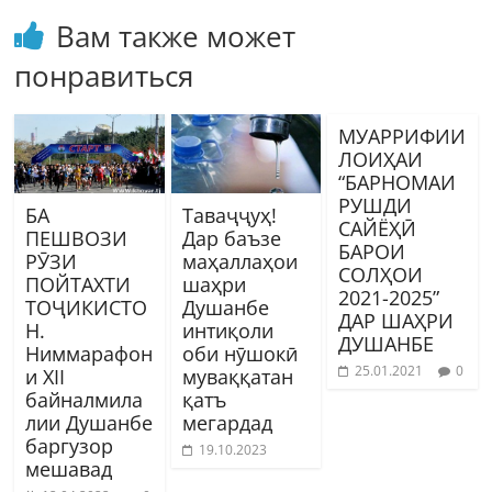
Вам также может
понравиться
МУАРРИФИИ
ЛОИҲАИ
“БАРНОМАИ
РУШДИ
БА
Таваҷҷуҳ!
САЙЁҲӢ
ПЕШВОЗИ
Дар баъзе
БАРОИ
РӮЗИ
маҳаллаҳои
СОЛҲОИ
ПОЙТАХТИ
шаҳри
2021-2025”
ТОҶИКИСТО
Душанбе
ДАР ШАҲРИ
Н.
интиқоли
ДУШАНБЕ
Ниммарафон
оби нӯшокӣ
25.01.2021
0
и XII
муваққатан
байналмила
қатъ
лии Душанбе
мегардад
баргузор
19.10.2023
мешавад