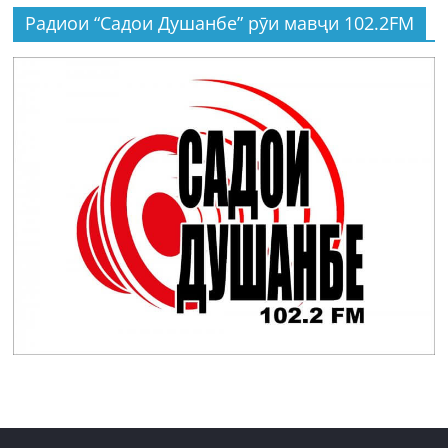
Радиои “Садои Душанбе” рӯи мавҷи 102.2FM