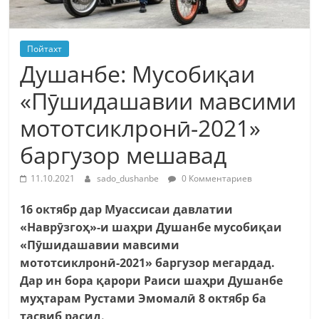
Пойтахт
Душанбе: Мусобиқаи
«Пӯшидашавии мавсими
мототсиклронӣ-2021»
баргузор мешавад
11.10.2021
sado_dushanbe
0 Комментариев
16 октябр дар Муассисаи давлатии
«Наврӯзгоҳ»-и шаҳри Душанбе мусобиқаи
«Пӯшидашавии мавсими
мототсиклронӣ-2021» баргузор мегардад.
Дар ин бора қарори Раиси шаҳри Душанбе
муҳтарам Рустами Эмомалӣ 8 октябр ба
тасвиб расид.