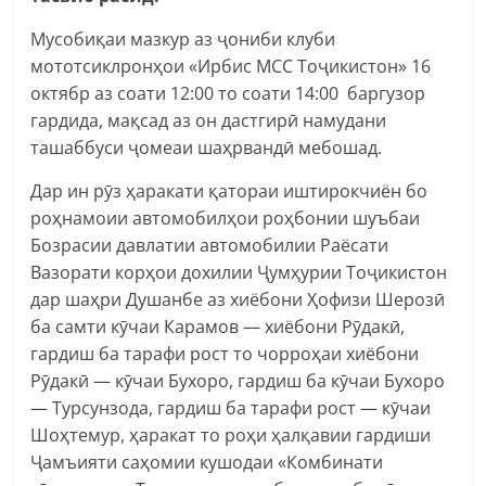
Мусобиқаи мазкур аз ҷониби клуби
мототсиклронҳои «Ирбис МСС Тоҷикистон» 16
октябр аз соати 12:00 то соати 14:00 баргузор
гардида, мақсад аз он дастгирӣ намудани
ташаббуси ҷомеаи шаҳрвандӣ мебошад.
Дар ин рӯз ҳаракати қатораи иштирокчиён бо
роҳнамоии автомобилҳои роҳбонии шуъбаи
Бозрасии давлатии автомобилии Раёсати
Вазорати корҳои дохилии Ҷумҳурии Тоҷикистон
дар шаҳри Душанбе аз хиёбони Ҳофизи Шерозӣ
ба самти кӯчаи Карамов — хиёбони Рӯдакӣ,
гардиш ба тарафи рост то чорроҳаи хиёбони
Рӯдакӣ — кӯчаи Бухоро, гардиш ба кӯчаи Бухоро
— Турсунзода, гардиш ба тарафи рост — кӯчаи
Шоҳтемур, ҳаракат то роҳи ҳалқавии гардиши
Ҷамъияти саҳомии кушодаи «Комбинати