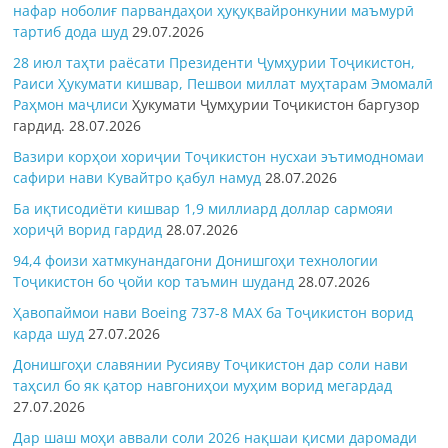
нафар ноболиғ парвандаҳои ҳуқуқвайронкунии маъмурӣ
тартиб дода шуд
29.07.2026
28 июл таҳти раёсати Президенти Ҷумҳурии Тоҷикистон,
Раиси Ҳукумати кишвар, Пешвои миллат муҳтарам Эмомалӣ
Раҳмон
маҷлиси
Ҳукумати Ҷумҳурии Тоҷикистон баргузор
гардид.
28.07.2026
Вазири корҳои хориҷии Тоҷикистон нусхаи эътимодномаи
сафири нави Кувайтро қабул намуд
28.07.2026
Ба иқтисодиёти кишвар 1,9 миллиард доллар сармояи
хориҷӣ ворид гардид
28.07.2026
94,4 фоизи хатмкунандагони Донишгоҳи технологии
Тоҷикистон бо ҷойи кор таъмин шуданд
28.07.2026
Ҳавопаймои нави Boeing 737-8 MAX ба Тоҷикистон ворид
карда шуд
27.07.2026
Донишгоҳи славянии Русияву Тоҷикистон дар соли нави
таҳсил бо як қатор навгониҳои муҳим ворид мегардад
27.07.2026
Дар шаш моҳи аввали соли 2026 нақшаи қисми даромади