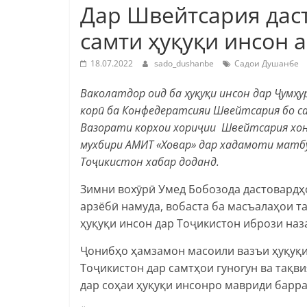
Дар Швейтсария дас
самти ҳуқуқи инсон 
18.07.2022
sado_dushanbe
Садои Душанбе
Ваколатдор оид ба ҳуқуқи инсон дар Ҷумҳу
кор
ӣ
ба Конфедератсияи Швейтсария бо с
Вазорати корхои хори
ҷ
ии Швейтсария хо
мухбири АМИТ «Ховар» дар хадамоти матбу
Тоҷикистон хабар доданд.
Зимни вохӯрӣ Умед Бобозода дастовардҳ
арзёбӣ намуда, вобаста ба масъалаҳои т
ҳуқуқи инсон дар Тоҷикистон ибрози наз
Ҷонибҳо ҳамзамон масоили вазъи ҳуқуқи
Тоҷикистон дар самтҳои гуногун ва тақв
дар соҳаи ҳуқуқи инсонро мавриди барра