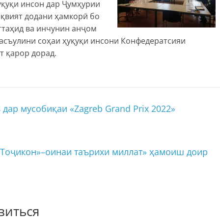
уқуқи инсон дар Ҷумҳурии
ақвият додани ҳамкорӣ бо
ттаҳид ва инчунин анҷом
масъулини соҳаи ҳуқуқи инсони Конфедератсияи
т қарор дорад.
ар мусобиқаи «Zagreb Grand Prix 2022»
«Тоҷикон»–оинаи таърихи миллат» ҳамоиш доир
виться