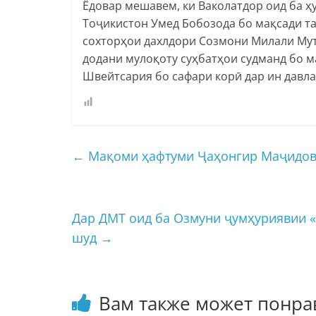
Ёдовар мешавем, ки Ваколатдор оид ба ҳ
Тоҷикистон Умед Бобозода бо мақсади т
сохторҳои дахлдори Созмони Милали Му
додани мулоқоту суҳбатҳои судманд бо 
Швейтсария бо сафари корӣ дар ин давла
←
Мақоми ҳафтуми Ҷаҳонгир Маҷидов д
Дар ДМТ оид ба Озмуни ҷумҳуриявии 
шуд
→
Вам также может понра