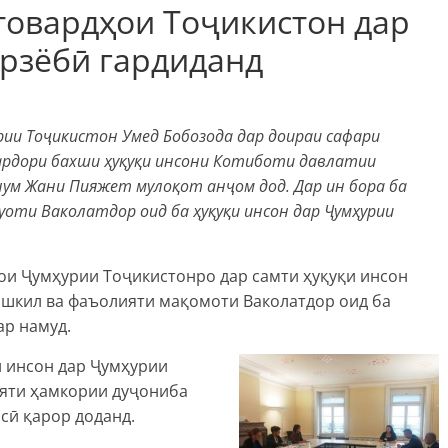
товардҳои Тоҷикистон дар
арзёбӣ гардиданд
рии Тоҷикистон Умед Бобозода дар доираи сафари
ардори бахши
ҳ
у
қ
у
қ
и
инсони Котиботи давлатии
нум Жани Пияжет мулоқот ан
ҷ
ом
дод. Дар ин бора ба
оти Ваколатдор оид ба ҳуқуқи инсон дар Ҷумҳурии
ои Ҷумҳурии Тоҷикистонро дар самти ҳуқуқи инсон
ашкил ва фаъолияти мақомоти Ваколатдор оид ба
ар намуд.
 инсон дар Ҷумҳурии
ияти ҳамкории дуҷониба
сӣ қарор доданд.