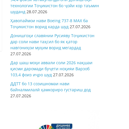
технологии Тоҷикистон бо ҷойи кор таъмин
шуданд
28.07.2026
Ҳавопаймои нави Boeing 737-8 MAX ба
Тоҷикистон ворид карда шуд
27.07.2026
Донишгоҳи славянии Русияву Тоҷикистон
дар соли нави таҳсил бо як қатор
навгониҳои муҳим ворид мегардад
27.07.2026
Дар шаш моҳи аввали соли 2026 нақшаи
қисми даромади буҷети ноҳияи Варзоб
103,4 фоиз иҷро шуд
27.07.2026
ДДТТ бо 13 созишномаи нави
байналмилалӣ ҳамкориро густариш дод
27.07.2026