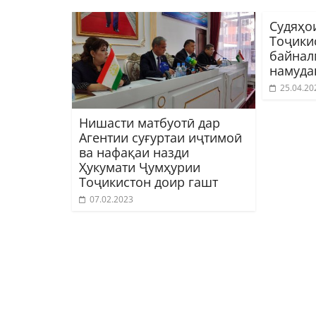
Судяҳо
Тоҷики
байнал
намуда
25.04.20
Нишасти матбуотӣ дар
Агентии суғуртаи иҷтимоӣ
ва нафақаи назди
Ҳукумати Ҷумҳурии
Тоҷикистон доир гашт
07.02.2023