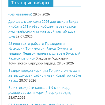
Тозатарин хабарҳо
(без названия)
29.07.2026
Дар шаш моҳи соли 2026 дар шаҳри Ваҳдат
нисбати 271 нафар ноболиғ парвандаҳои
ҳуқуқвайронкунии маъмурӣ тартиб дода
шуд
29.07.2026
28 июл таҳти раёсати Президенти
Ҷумҳурии Тоҷикистон, Раиси Ҳукумати
кишвар, Пешвои миллат муҳтарам Эмомалӣ
Раҳмон
маҷлиси
Ҳукумати Ҷумҳурии
Тоҷикистон баргузор гардид.
28.07.2026
Вазири корҳои хориҷии Тоҷикистон нусхаи
эътимодномаи сафири нави Кувайтро қабул
намуд
28.07.2026
Ба иқтисодиёти кишвар 1,9 миллиард
доллар сармояи хориҷӣ ворид гардид
28.07.2026
94,4 фоизи хатмкунандагони Донишгоҳи