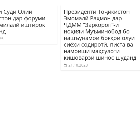
и Суди Олии
Президенти Тоҷикистон
стон дар форуми
Эмомалӣ Раҳмон дар
милалӣ иштирок
ҶДММ “Заркорон”-и
нд
ноҳияи Муъминобод бо
нашъунамои боғҳои олуи
25
сиёҳи содиротӣ, писта ва
намоиши маҳсулоти
кишоварзӣ шинос шуданд
21.10.2023