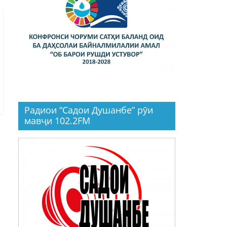
Радиои “Садои Душанбе” рӯи
мавҷи 102.2FM