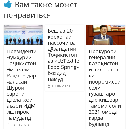
Вам также может
понравиться
Беш аз 20
корхонаи
нассоҷӣ ва
дӯзандагии
Президенти
Прокурори
Тоҷикистон
Ҷумҳурии
генералии
аз «UzTextile
Тоҷикистон
Қазоқистон
Expo Spring»
Эмомалӣ
иттилоъ дод,
боздид
Раҳмон дар
ки
намуд
ҷаласаи
нооромиҳои
01.06.2023
Шурои
соли
сарони
гузаштаро
давлатҳои
дар кишвар
аъзои ИДМ
тамоми соли
иштирок
2021 омода
намуданд
карда
будаанд
13.10.2023