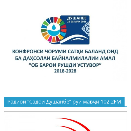
Радиои “Садои Душанбе” рӯи мавҷи 102.2FM