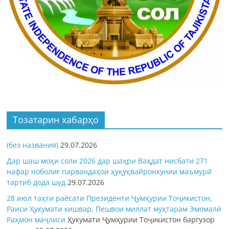
Тозатарин хабарҳо
(без названия)
29.07.2026
Дар шаш моҳи соли 2026 дар шаҳри Ваҳдат нисбати 271
нафар ноболиғ парвандаҳои ҳуқуқвайронкунии маъмурӣ
тартиб дода шуд
29.07.2026
28 июл таҳти раёсати Президенти Ҷумҳурии Тоҷикистон,
Раиси Ҳукумати кишвар, Пешвои миллат муҳтарам Эмомалӣ
Раҳмон
маҷлиси
Ҳукумати Ҷумҳурии Тоҷикистон баргузор