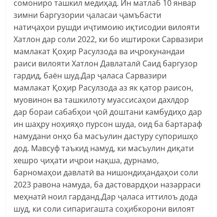
сомониро ташкил медиҳад. Ин матлаб 10 январ
зимни баргузории ҷаласаи ҷамъбасти
натиҷаҳои рушди иҷтимоию иқтисодии вилояти
Хатлон дар соли 2022, ки бо иштироки Сарвазири
мамлакат Қоҳир Расулзода ва иҷрокунандаи
раиси вилояти Хатлон Давлаталӣ Саид баргузор
гардид, баён шуд.Дар ҷаласа Сарвазири
мамлакат Қоҳир Расулзода аз як қатор раисон,
муовинон ва ташкилоту муассисаҳои дахлдор
дар бораи сабабҳои ҷой доштани камбудиҳо дар
ин шаҳру ноҳияҳо пурсон шуда, оид ба бартараф
намудани онҳо ба масъулин дастуру супоришҳо
дод. Мавсуф таъкид намуд, ки масъулин диқати
хешро ҷиҳати иҷрои нақша, дурнамо,
барномаҳои давлатӣ ва нишондиҳандаҳои соли
2023 равона намуда, ба дастовардҳои назарраси
меҳнатӣ ноил гарданд.Дар ҷаласа иттилоъ дода
шуд, ки соли сипаригашта соҳибкорони вилоят