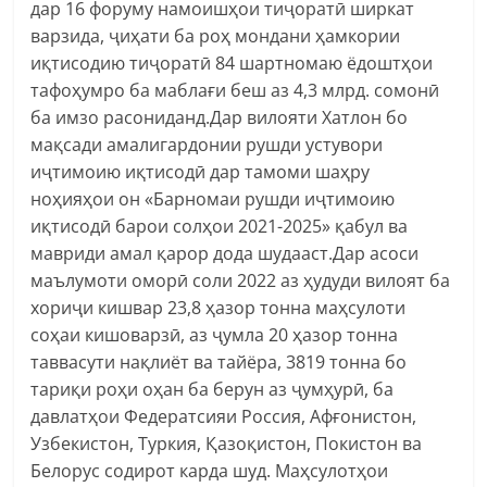
дар 16 форуму намоишҳои тиҷоратӣ ширкат
варзида, ҷиҳати ба роҳ мондани ҳамкории
иқтисодию тиҷоратӣ 84 шартномаю ёдоштҳои
тафоҳумро ба маблағи беш аз 4,3 млрд. сомонӣ
ба имзо расониданд.Дар вилояти Хатлон бо
мақсади амалигардонии рушди устувори
иҷтимоию иқтисодӣ дар тамоми шаҳру
ноҳияҳои он «Барномаи рушди иҷтимоию
иқтисодӣ барои солҳои 2021-2025» қабул ва
мавриди амал қарор дода шудааст.Дар асоси
маълумоти оморӣ соли 2022 аз ҳудуди вилоят ба
хориҷи кишвар 23,8 ҳазор тонна маҳсулоти
соҳаи кишоварзӣ, аз ҷумла 20 ҳазор тонна
таввасути нақлиёт ва тайёра, 3819 тонна бо
тариқи роҳи оҳан ба берун аз ҷумҳурӣ, ба
давлатҳои Федератсияи Россия, Афғонистон,
Узбекистон, Туркия, Қазоқистон, Покистон ва
Белорус содирот карда шуд.​ Маҳсулотҳои