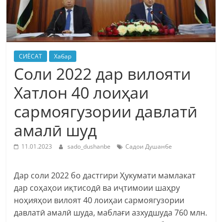
СИЁСАТ
Хабар
Соли 2022 дар вилояти
Хатлон 40 лоиҳаи
сармоягузории давлатӣ
амалӣ шуд
11.01.2023
sado_dushanbe
Садои Душанбе
Дар соли 2022 бо дастгири Ҳукумати мамлакат
дар соҳаҳои иқтисодӣ ва иҷтимоии шаҳру
ноҳияҳои вилоят 40 лоиҳаи сармоягузории
давлатӣ амалӣ шуда, маблағи азхудшуда 760 млн.