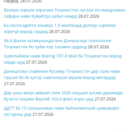
гардид.
28.07.2026
Вазири корҳои хориҷии Тоҷикистон нусхаи эътимодномаи
сафири нави Кувайтро қабул намуд
28.07.2026
Ба иқтисодиёти кишвар 1,9 миллиард доллар сармояи
хориҷӣ ворид гардид
28.07.2026
94,4 фоизи хатмкунандагони Донишгоҳи технологии
Тоҷикистон бо ҷойи кор таъмин шуданд
28.07.2026
Ҳавопаймои нави Boeing 737-8 MAX ба Тоҷикистон ворид
карда шуд
27.07.2026
Донишгоҳи славянии Русияву Тоҷикистон дар соли нави
таҳсил бо як қатор навгониҳои муҳим ворид мегардад
27.07.2026
Дар шаш моҳи аввали соли 2026 нақшаи қисми даромади
буҷети ноҳияи Варзоб 103,4 фоиз иҷро шуд
27.07.2026
ДДТТ бо 13 созишномаи нави байналмилалӣ ҳамкориро
густариш дод
27.07.2026