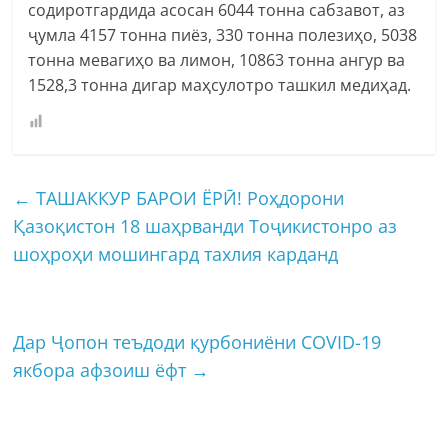
содиротгардида асосан 6044 тонна сабзавот, аз
ҷумла 4157 тонна пиёз, 330 тонна полезиҳо, 5038
тонна мевагиҳо ва лимон, 10863 тонна ангур ва
1528,3 тонна дигар маҳсулотро ташкил медиҳад.
←
ТАШАККУР БАРОИ ЁРӢ! Роҳдорони
Қазоқистон 18 шаҳрванди Тоҷикистонро аз
шоҳроҳи мошингард тахлия карданд
Дар Ҷопон теъдоди қурбониёни COVID-19
якбора афзоиш ёфт
→