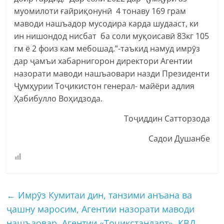
муомилоти ғайриқонунӣ 4 тонаву 169 грам
маводи нашъадор мусодира карда шудааст, ки
ин нишондод нисбат ба соли муқоисавӣ 83кг 105
гм ë 2 фоиз кам мебошад.”-таъкид намуд имрӯз
дар ҷамъи хабарнигорон директори Агентии
назорати маводи нашъаовари назди Президенти
Ҷумҳурии Тоҷикистон генерал- майëри адлия
Ҳабибулло Воҳидзода.
Тоҷиддин Сатторзода
Садои Душанбе
←
Имрӯз Кумитаи дин, танзими анъана ва
ҷашну маросим, Агентии назорати маводи
нашъаовар, Агентии «Тоҷикстандарт», КВД