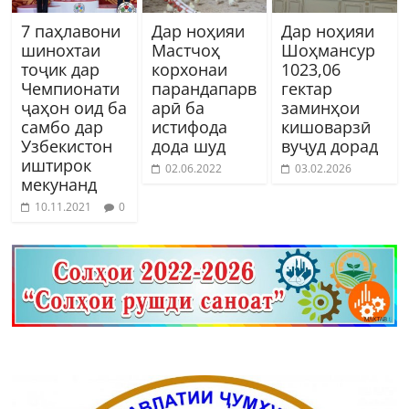
7 паҳлавони
Дар ноҳияи
Дар ноҳияи
шинохтаи
Мастчоҳ
Шоҳмансур
тоҷик дар
корхонаи
1023,06
Чемпионати
парандапарв
гектар
ҷаҳон оид ба
арӣ ба
заминҳои
самбо дар
истифода
кишоварзӣ
Узбекистон
дода шуд
вуҷуд дорад
иштирок
02.06.2022
03.02.2026
мекунанд
10.11.2021
0