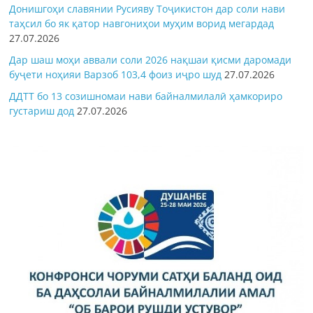
Донишгоҳи славянии Русияву Тоҷикистон дар соли нави
таҳсил бо як қатор навгониҳои муҳим ворид мегардад
27.07.2026
Дар шаш моҳи аввали соли 2026 нақшаи қисми даромади
буҷети ноҳияи Варзоб 103,4 фоиз иҷро шуд
27.07.2026
ДДТТ бо 13 созишномаи нави байналмилалӣ ҳамкориро
густариш дод
27.07.2026