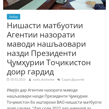
Хабар
Нишасти матбуотии
Агентии назорати
маводи нашъаовари
назди Президенти
Ҷумҳурии Тоҷикистон
доир гардид
03.02.2023
sado_dushanbe
Садои Душанбе
Имрӯз дар Агентии назорати маводи
нашъаовари назди Президенти Ҷумҳурии
Тоҷикистон бо иштироки ВАО нишасти матбуоти
доир гардид. “Дар соли 2022 дар ҷумҳурӣ аз