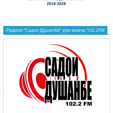
Радиои “Садои Душанбе” рӯи мавҷи 102.2FM