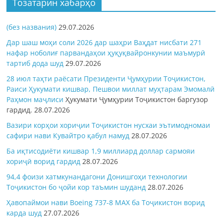
Тозатарин хабарҳо
(без названия)
29.07.2026
Дар шаш моҳи соли 2026 дар шаҳри Ваҳдат нисбати 271
нафар ноболиғ парвандаҳои ҳуқуқвайронкунии маъмурӣ
тартиб дода шуд
29.07.2026
28 июл таҳти раёсати Президенти Ҷумҳурии Тоҷикистон,
Раиси Ҳукумати кишвар, Пешвои миллат муҳтарам Эмомалӣ
Раҳмон
маҷлиси
Ҳукумати Ҷумҳурии Тоҷикистон баргузор
гардид.
28.07.2026
Вазири корҳои хориҷии Тоҷикистон нусхаи эътимодномаи
сафири нави Кувайтро қабул намуд
28.07.2026
Ба иқтисодиёти кишвар 1,9 миллиард доллар сармояи
хориҷӣ ворид гардид
28.07.2026
94,4 фоизи хатмкунандагони Донишгоҳи технологии
Тоҷикистон бо ҷойи кор таъмин шуданд
28.07.2026
Ҳавопаймои нави Boeing 737-8 MAX ба Тоҷикистон ворид
карда шуд
27.07.2026