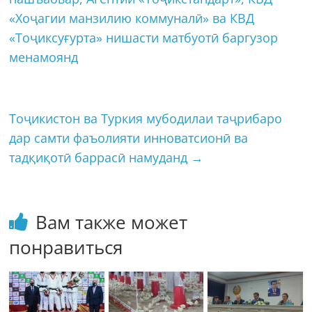
«Хоҷагии манзилию коммуналӣ» ва КВД
«Тоҷиксуғурта» нишасти матбуотӣ баргузор
менамоянд
Тоҷикистон ва Туркия мубодилаи таҷрибаро
дар самти фаъолияти инноватсионӣ ва
тадқиқотӣ баррасӣ намуданд
→
Вам также может
понравиться