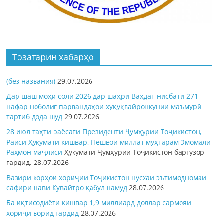
Тозатарин хабарҳо
(без названия)
29.07.2026
Дар шаш моҳи соли 2026 дар шаҳри Ваҳдат нисбати 271
нафар ноболиғ парвандаҳои ҳуқуқвайронкунии маъмурӣ
тартиб дода шуд
29.07.2026
28 июл таҳти раёсати Президенти Ҷумҳурии Тоҷикистон,
Раиси Ҳукумати кишвар, Пешвои миллат муҳтарам Эмомалӣ
Раҳмон
маҷлиси
Ҳукумати Ҷумҳурии Тоҷикистон баргузор
гардид.
28.07.2026
Вазири корҳои хориҷии Тоҷикистон нусхаи эътимодномаи
сафири нави Кувайтро қабул намуд
28.07.2026
Ба иқтисодиёти кишвар 1,9 миллиард доллар сармояи
хориҷӣ ворид гардид
28.07.2026