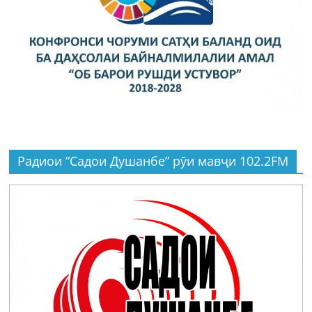
Радиои “Садои Душанбе” рӯи мавҷи 102.2FM