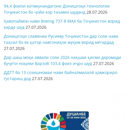
94,4 фоизи хатмкунандагони Донишгоҳи технологии
Тоҷикистон бо ҷойи кор таъмин шуданд
28.07.2026
Ҳавопаймои нави Boeing 737-8 MAX ба Тоҷикистон ворид
карда шуд
27.07.2026
Донишгоҳи славянии Русияву Тоҷикистон дар соли нави
таҳсил бо як қатор навгониҳои муҳим ворид мегардад
27.07.2026
Дар шаш моҳи аввали соли 2026 нақшаи қисми даромади
буҷети ноҳияи Варзоб 103,4 фоиз иҷро шуд
27.07.2026
ДДТТ бо 13 созишномаи нави байналмилалӣ ҳамкориро
густариш дод
27.07.2026