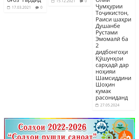
15.12.2021
0
Ҷумҳурии
17.03.2021
0
Тоҷикистон,
Раиси шаҳри
Душанбе
Рустами
Эмомалӣ ба
2
дидбонгоҳи
Қӯшунҳои
сарҳадӣ дар
ноҳияи
Шамсиддини
Шоҳин
кумак
расониданд
27.05.2024