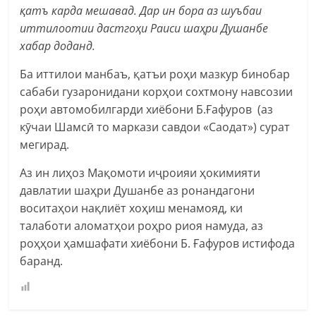
қатъ карда мешавад. Дар ин бора аз шуъбаи
иттилоотии дастгоҳи Раиси шаҳри Душанбе
хабар доданд.
Ба иттилои манбаъ, қатъи роҳи мазкур бинобар
сабаби гузаронидани корҳои сохтмону навсозии
роҳи автомобилгарди хиёбони Б.Ғафуров (аз
кӯчаи Шамсӣ то маркази савдои «Саодат») сурат
мегирад.
Аз ин лиҳоз Мақомоти иҷроияи ҳокимияти
давлатии шаҳри Душанбе аз ронандагони
воситаҳои нақлиёт хоҳиш менамояд, ки
талаботи аломатҳои роҳро риоя намуда, аз
роҳҳои ҳамшафати хиёбони Б. Ғафуров истифода
баранд.