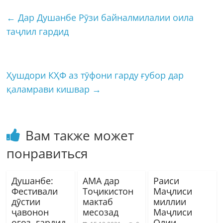
←
Дар Душанбе Рӯзи байналмилалии оила
таҷлил гардид
Ҳушдори КҲФ аз тӯфони гарду ғубор дар
қаламрави кишвар
→
Вам также может
понравиться
Душанбе:
АМА дар
Раиси
Фестивали
Тоҷикистон
Маҷлиси
дӯстии
мактаб
миллии
ҷавонон
месозад
Маҷлиси
оғоз гардид
Олии