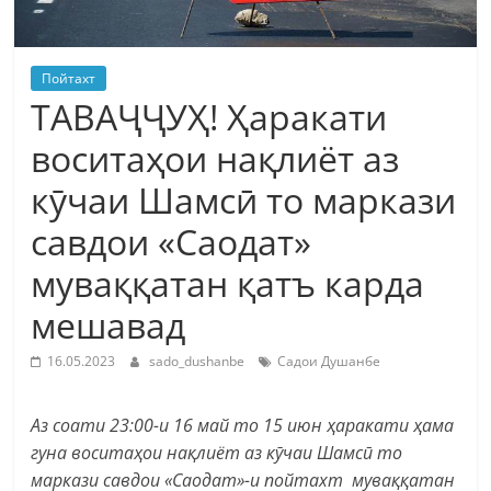
Пойтахт
ТАВАҶҶУҲ! Ҳаракати
воситаҳои нақлиёт аз
кӯчаи Шамсӣ то маркази
савдои «Саодат»
муваққатан қатъ карда
мешавад
16.05.2023
sado_dushanbe
Садои Душанбе
Аз соати 23:00-и 16 май то 15 июн ҳаракати ҳама
гуна воситаҳои нақлиёт аз кӯчаи Шамсӣ то
маркази савдои «Саодат»-и пойтахт муваққатан