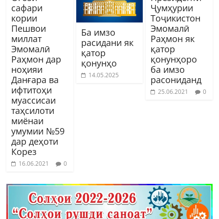
сафари
Ҷумҳурии
кории
Тоҷикистон
Пешвои
Эмомалӣ
Ба имзо
миллат
Раҳмон як
расидани як
Эмомалӣ
қатор
қатор
Раҳмон дар
қонунҳоро
қонунҳо
ноҳияи
ба имзо
14.05.2025
Данғара ва
расониданд
ифтитоҳи
25.06.2021
0
муассисаи
таҳсилоти
миёнаи
умумии №59
дар деҳоти
Корез
16.06.2021
0