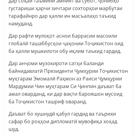
дар соҳаи таъмини амният ва субот, ҷонибҳо
густариши ҳарчи зичтари сохторҳои марбутаи
тарафайнро дар ҳалли ин масъалаҳо таъкид
намуданд.
Дар рафти мулоқот аснои баррасии масоили
глобалӣ ташаббусҳои ҷаҳонии Тоҷикистон оид
ба ҳалли мушкилоти обу иқлим таъкид гардид.
Дар анҷоми музокироти сатҳи баланди
байнидавлатӣ Президенти Ҷумҳурии Тоҷикистон
муҳтарам Эмомалӣ Раҳмон аз Раиси Ҷумҳурии
Мардумии Чин муҳтарам Си Ҷинпин даъват ба
амал оварданд, ки дар вақти барояшон мусоид
ба Тоҷикистон ташриф оваранд.
Даъват бо хушнудӣ қабул гардид ва таърихи
сафар бо роҳҳои дипломатӣ мувофиқа хоҳад
шуд.