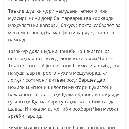
Таъкид шуд, ки ҷорӣ намудани технологияи
муосири чинӣ доир ба парвариш ва коркарди
маҳсулоти кишоварзӣ, бахусус пахта, сабзавот ва
мева метавонад ба манфиати ҳарду ҷониб кор
намояд.
Тазаккур дода шуд, ки ҷониби Тоҷикистон аз
пешниҳоди таъсиси долони иқтисодии Чин —
Тоҷикистон — Афғонистони Шимолӣ ҷонибдорӣ
намуда, дар ин росто муҳим мешуморад, ки
лоиҳаи сохтмони қитъаи роҳи Варшез дар
ноҳияи Шуғнони Вилояти Мухтори Кӯҳистони
Бадахшон то гузаргоҳи Қулма-Қаросу ва таҷдиди
гузаргоҳи Қулма-Қаросу таҳия ва татбиқ карда
шавад. Ин иқдом аз ҷониби роҳбари Чин мусбат
арзёбӣ гардид.
Зимни мулоқот масъалаҳои барқарор кардани