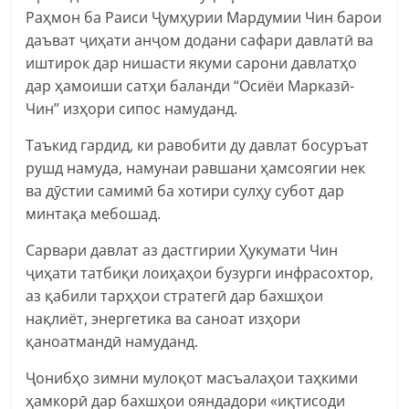
Раҳмон ба Раиси Ҷумҳурии Мардумии Чин барои
даъват ҷиҳати анҷом додани сафари давлатӣ ва
иштирок дар нишасти якуми сарони давлатҳо
дар ҳамоиши сатҳи баланди “Осиёи Марказӣ-
Чин” изҳори сипос намуданд.
Таъкид гардид, ки равобити ду давлат босуръат
рушд намуда, намунаи равшани ҳамсоягии нек
ва дӯстии самимӣ ба хотири сулҳу субот дар
минтақа мебошад.
Сарвари давлат аз дастгирии Ҳукумати Чин
ҷиҳати татбиқи лоиҳаҳои бузурги инфрасохтор,
аз қабили тарҳҳои стратегӣ дар бахшҳои
нақлиёт, энергетика ва саноат изҳори
қаноатмандӣ намуданд.
Ҷонибҳо зимни мулоқот масъалаҳои таҳкими
ҳамкорӣ дар бахшҳои ояндадори «иқтисоди