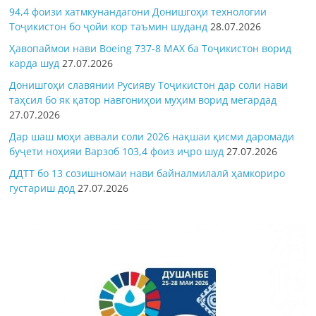
94,4 фоизи хатмкунандагони Донишгоҳи технологии
Тоҷикистон бо ҷойи кор таъмин шуданд
28.07.2026
Ҳавопаймои нави Boeing 737-8 MAX ба Тоҷикистон ворид
карда шуд
27.07.2026
Донишгоҳи славянии Русияву Тоҷикистон дар соли нави
таҳсил бо як қатор навгониҳои муҳим ворид мегардад
27.07.2026
Дар шаш моҳи аввали соли 2026 нақшаи қисми даромади
буҷети ноҳияи Варзоб 103,4 фоиз иҷро шуд
27.07.2026
ДДТТ бо 13 созишномаи нави байналмилалӣ ҳамкориро
густариш дод
27.07.2026