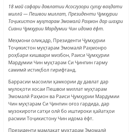
18 май сафари давлатии Асосгузори сулҳу ваҳдати
миллӣ — Пешвои миллат, Президенти Ҷумҳурии
Тоҷикистон муҳтарам Эмомалӣ Раҳмон дар шаҳри
Сиани Ҷумҳурии Мардумии Чин идома ёфт.
Меҳмони олиқадр, Президенти Ҷумҳурии
Тоҷикистон муҳтарам Эмомалӣ Раҳмонро
роҳбари кишвари мизбон, Раиси Ҷумҳурии
Мардумии Чин муҳтарам Си Ҷинпин гарму
самимӣ истиқбол гирифтанд.
Баррасии масоили ҳамкории ду давлат дар
мулоқоти хосаи Пешвои миллат муҳтарам
Эмомалӣ Раҳмон ва Раиси Ҷумҳурии Мардумии
Чин муҳтарам Си Ҷинпин оғоз гардида, дар
музокироти сатҳи олӣ бо иштироки ҳайатҳои
расмии Тоҷикистону Чин идома ёфт.
Президенти мамлакат муҳтарам Эмомалӣ