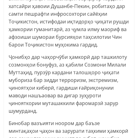
хатсайри ҳавоии Душанбе-Пекин, робитаҳо дар
самти пешрафти инфросохтори сайёҳии
Тоҷикистон, истифодаи иқтидорҳо ҷиҳати рушди
ҳамкории гуманитарӣ, аз ҷумла илму маориф ва
афзоиши шумораи бурсияҳои таҳсилотии Чин
барои Тоҷикистон муҳокима гардид.
Ҷонибҳо дар чаҳорчӯби ҳамкорӣ дар ташкилоту
созмонҳои бонуфуз, аз қабили Созмони Милали
Муттаҳид, пурзӯр кардани талошҳоро ҷиҳати
мубориза бар зидди терроризм, экстремизм,
ҷиноятҳои киберӣ, гардиши ғайриқонунии
маводи нашъаовар ва дигар зуҳуроти
ҷинояткории муташаккили фаромарзӣ зарур
шумурданд.
Бинобар вазъияти ноором дар баъзе
минтақаҳои ҷаҳон ва зарурати таҳкими ҳамкорӣ