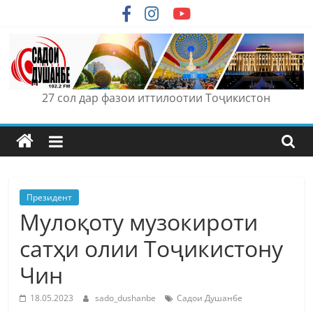
Skip
to
content
27 сол дар фазои иттилоотии Тоҷикистон
Президент
Мулоқоту музокироти
сатҳи олии Тоҷикистону
Чин
18.05.2023
sado_dushanbe
Садои Душанбе