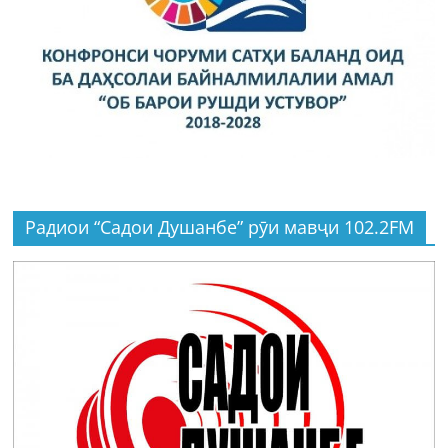
Радиои “Садои Душанбе” рӯи мавҷи 102.2FM