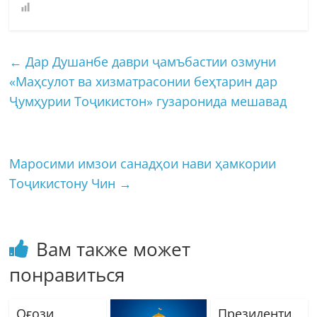
←
Дар Душанбе даври ҷамъбастии озмуни
«Маҳсулот ва хизматрасонии беҳтарин дар
Ҷумҳурии Тоҷикистон» гузаронида мешавад
Маросими имзои санадҳои нави ҳамкории
Тоҷикистону Чин
→
Вам также может
понравиться
Оғози
Президенти