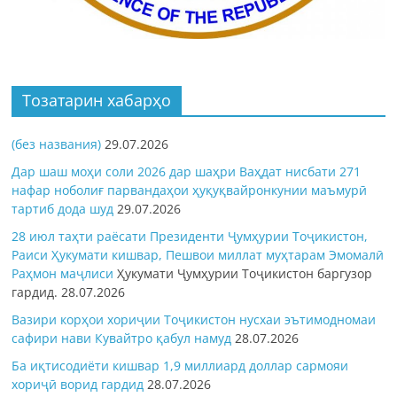
Тозатарин хабарҳо
(без названия)
29.07.2026
Дар шаш моҳи соли 2026 дар шаҳри Ваҳдат нисбати 271
нафар ноболиғ парвандаҳои ҳуқуқвайронкунии маъмурӣ
тартиб дода шуд
29.07.2026
28 июл таҳти раёсати Президенти Ҷумҳурии Тоҷикистон,
Раиси Ҳукумати кишвар, Пешвои миллат муҳтарам Эмомалӣ
Раҳмон
маҷлиси
Ҳукумати Ҷумҳурии Тоҷикистон баргузор
гардид.
28.07.2026
Вазири корҳои хориҷии Тоҷикистон нусхаи эътимодномаи
сафири нави Кувайтро қабул намуд
28.07.2026
Ба иқтисодиёти кишвар 1,9 миллиард доллар сармояи
хориҷӣ ворид гардид
28.07.2026