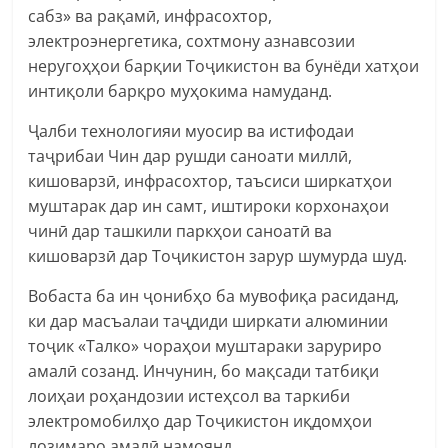
сабз» ва рақамӣ, инфрасохтор,
электроэнергетика, сохтмону азнавсозии
неругоҳҳои барқии Тоҷикистон ва бунёди хатҳои
интиқоли барқро муҳокима намуданд.
Ҷалби технологияи муосир ва истифодаи
таҷрибаи Чин дар рушди саноати миллӣ,
кишоварзӣ, инфрасохтор, таъсиси ширкатҳои
муштарак дар ин самт, иштироки корхонаҳои
чинӣ дар ташкили паркҳои саноатӣ ва
кишоварзӣ дар Тоҷикистон зарур шумурда шуд.
Вобаста ба ин ҷонибҳо ба мувофиқа расиданд,
ки дар масъалаи таҷдиди ширкати алюминии
тоҷик «Талко» чораҳои муштараки заруриро
амалӣ созанд. Инчунин, бо мақсади татбиқи
лоиҳаи роҳандозии истеҳсол ва таркиби
электромобилҳо дар Тоҷикистон иқдомҳои
лозимаро амалӣ намоянд.