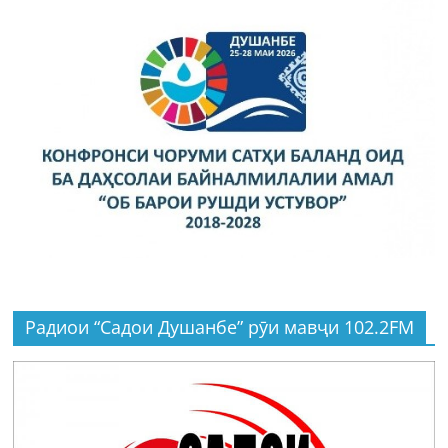
Радиои “Садои Душанбе” рӯи мавҷи 102.2FM