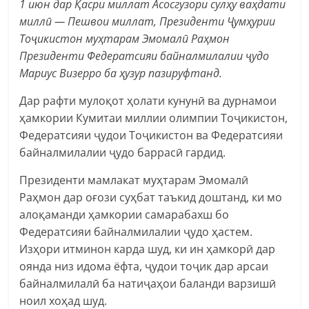
1 июн дар Қасри миллат Асосгузори сулҳу ваҳдати
миллӣ — Пешвои миллат, Президенти Ҷумҳурии
Тоҷикистон муҳтарам Эмомалӣ Раҳмон
Президенти Федератсияи байналмилалии ҷудо
Мариус Визерро ба ҳузур пазируфтанд.
Дар рафти мулоқот ҳолати кунунӣ ва дурнамои
ҳамкории Кумитаи миллии олимпии Тоҷикистон,
Федератсияи ҷудои Тоҷикистон ва Федератсияи
байналмилалии ҷудо баррасӣ гардид.
Президенти мамлакат муҳтарам Эмомалӣ
Раҳмон дар оғози суҳбат таъкид доштанд, ки мо
алоқаманди ҳамкории самарабахш бо
Федератсияи байналмилалии ҷудо ҳастем.
Изҳори итминон карда шуд, ки ин ҳамкорӣ дар
оянда низ идома ёфта, ҷудои тоҷик дар арсаи
байналмилалӣ ба натиҷаҳои баланди варзишӣ
ноил хоҳад шуд.