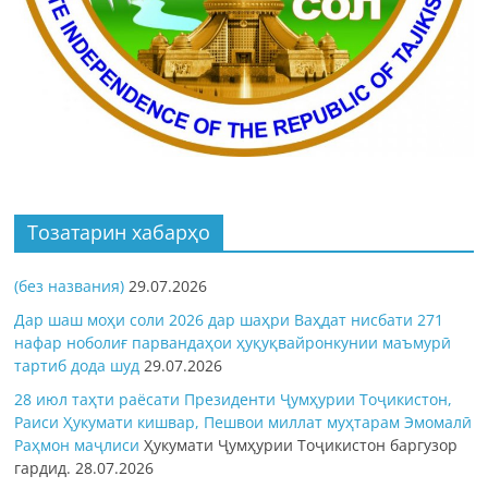
Тозатарин хабарҳо
(без названия)
29.07.2026
Дар шаш моҳи соли 2026 дар шаҳри Ваҳдат нисбати 271
нафар ноболиғ парвандаҳои ҳуқуқвайронкунии маъмурӣ
тартиб дода шуд
29.07.2026
28 июл таҳти раёсати Президенти Ҷумҳурии Тоҷикистон,
Раиси Ҳукумати кишвар, Пешвои миллат муҳтарам Эмомалӣ
Раҳмон
маҷлиси
Ҳукумати Ҷумҳурии Тоҷикистон баргузор
гардид.
28.07.2026