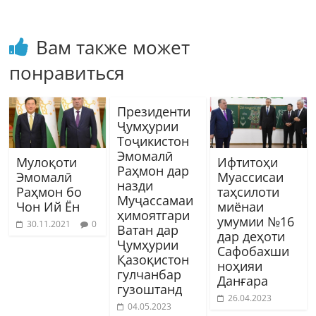
Вам также может
понравиться
Президенти
Ҷумҳурии
Тоҷикистон
Эмомалӣ
Мулоқоти
Ифтитоҳи
Раҳмон дар
Эмомалӣ
Муассисаи
назди
Раҳмон бо
таҳсилоти
Муҷассамаи
Чон Ий Ён
миёнаи
ҳимоятгари
умумии №16
30.11.2021
0
Ватан дар
дар деҳоти
Ҷумҳурии
Сафобахши
Қазоқистон
ноҳияи
гулчанбар
Данғара
гузоштанд
26.04.2023
04.05.2023