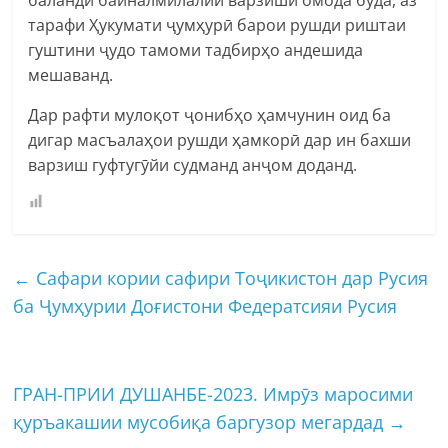
тарафи Ҳукумати ҷумҳурӣ барои рушди риштаи
гуштини ҷудо тамоми тадбирҳо андешида
мешаванд.
Дар рафти мулоқот ҷонибҳо ҳамчунин оид ба
дигар масъалаҳои рушди ҳамкорӣ дар ин бахши
варзиш гуфтугӯйи судманд анҷом доданд.
←
Сафари кории сафири Тоҷикистон дар Русия
ба Ҷумҳурии Доғистони Федератсияи Русия
ГРАН-ПРИИ ДУШАНБЕ-2023. Имрӯз маросими
қуръакашии мусобиқа баргузор мегардад
→