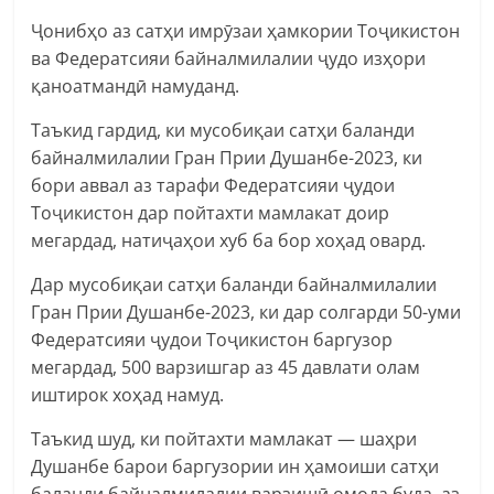
Ҷонибҳо аз сатҳи имрӯзаи ҳамкории Тоҷикистон
ва Федератсияи байналмилалии ҷудо изҳори
қаноатмандӣ намуданд.
Таъкид гардид, ки мусобиқаи сатҳи баланди
байналмилалии Гран Прии Душанбе-2023, ки
бори аввал аз тарафи Федератсияи ҷудои
Тоҷикистон дар пойтахти мамлакат доир
мегардад, натиҷаҳои хуб ба бор хоҳад овард.
Дар мусобиқаи сатҳи баланди байналмилалии
Гран Прии Душанбе-2023, ки дар солгарди 50-уми
Федератсияи ҷудои Тоҷикистон баргузор
мегардад, 500 варзишгар аз 45 давлати олам
иштирок хоҳад намуд.
Таъкид шуд, ки пойтахти мамлакат — шаҳри
Душанбе барои баргузории ин ҳамоиши сатҳи
баланди байналмилалии варзишӣ омода буда, аз