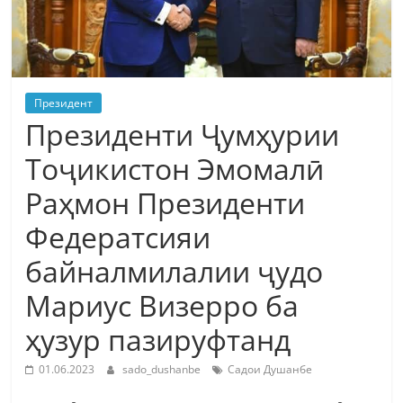
Президент
Президенти Ҷумҳурии
Тоҷикистон Эмомалӣ
Раҳмон Президенти
Федератсияи
байналмилалии ҷудо
Мариус Визерро ба
ҳузур пазируфтанд
01.06.2023
sado_dushanbe
Садои Душанбе