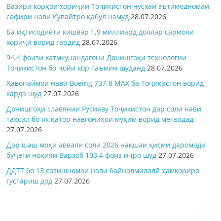
Вазири корҳои хориҷии Тоҷикистон нусхаи эътимодномаи
сафири нави Кувайтро қабул намуд
28.07.2026
Ба иқтисодиёти кишвар 1,9 миллиард доллар сармояи
хориҷӣ ворид гардид
28.07.2026
94,4 фоизи хатмкунандагони Донишгоҳи технологии
Тоҷикистон бо ҷойи кор таъмин шуданд
28.07.2026
Ҳавопаймои нави Boeing 737-8 MAX ба Тоҷикистон ворид
карда шуд
27.07.2026
Донишгоҳи славянии Русияву Тоҷикистон дар соли нави
таҳсил бо як қатор навгониҳои муҳим ворид мегардад
27.07.2026
Дар шаш моҳи аввали соли 2026 нақшаи қисми даромади
буҷети ноҳияи Варзоб 103,4 фоиз иҷро шуд
27.07.2026
ДДТТ бо 13 созишномаи нави байналмилалӣ ҳамкориро
густариш дод
27.07.2026