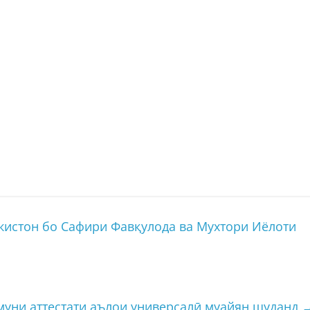
кистон бо Сафири Фавқулода ва Мухтори Иёлоти
муни аттестати аълои универсалӣ муайян шуданд