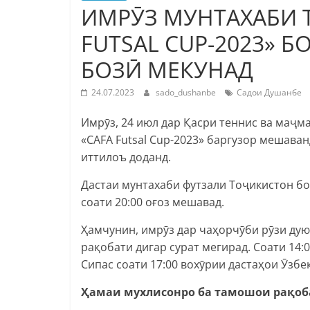
ИМРӮЗ МУНТАХАБИ 
FUTSAL CUP-2023» 
БОЗӢ МЕКУНАД
24.07.2023
sado_dushanbe
Садои Душанбе
Имрӯз, 24 июл дар Қасри теннис ва маҷ
«CAFA Futsal Cup-2023» баргузор мешава
иттилоъ доданд.
Дастаи мунтахаби футзали Тоҷикистон бо
соати 20:00 оғоз мешавад.
Ҳамчунин, имрӯз дар чаҳорчӯби рӯзи дую
рақобати дигар сурат мегирад. Соати 14
Сипас соати 17:00 вохӯрии дастаҳои Ӯзбе
Ҳамаи мухлисонро ба тамошои рақоб