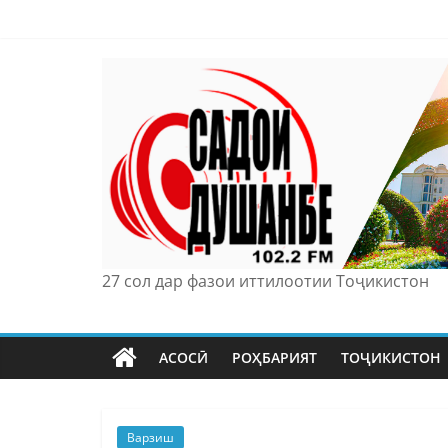
Skip
to
content
27 сол дар фазои иттилоотии Тоҷикистон
АСОСӢ
РОҲБАРИЯТ
ТОҶИКИСТОН
Варзиш