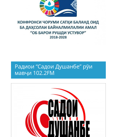
Радиои “Садои Душанбе” рӯи
мавҷи 102.2FM