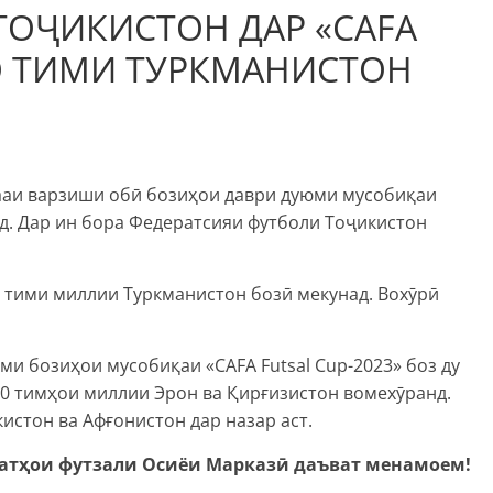
ТОҶИКИСТОН ДАР «CAFA
БО ТИМИ ТУРКМАНИСТОН
мааи варзиши обӣ бозиҳои даври дуюми мусобиқаи
нд. Дар ин бора Федератсияи футболи Тоҷикистон
 тими миллии Туркманистон бозӣ мекунад. Вохӯрӣ
ми бозиҳои мусобиқаи «CAFA Futsal Cup-2023» боз ду
:00 тимҳои миллии Эрон ва Қирғизистон вомехӯранд.
кистон ва Афғонистон дар назар аст.
атҳои футзали Осиёи Марказӣ даъват менамоем!