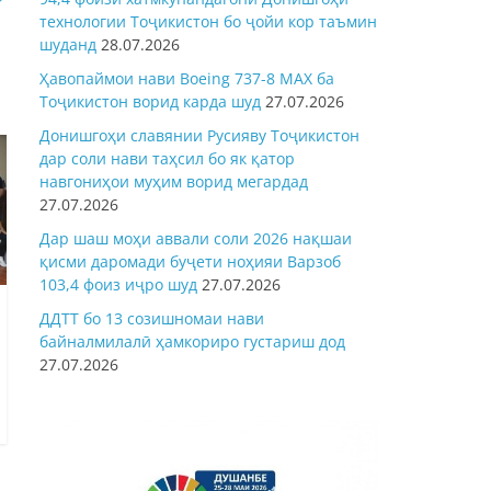
технологии Тоҷикистон бо ҷойи кор таъмин
шуданд
28.07.2026
Ҳавопаймои нави Boeing 737-8 MAX ба
Тоҷикистон ворид карда шуд
27.07.2026
Донишгоҳи славянии Русияву Тоҷикистон
дар соли нави таҳсил бо як қатор
навгониҳои муҳим ворид мегардад
27.07.2026
Дар шаш моҳи аввали соли 2026 нақшаи
қисми даромади буҷети ноҳияи Варзоб
103,4 фоиз иҷро шуд
27.07.2026
ДДТТ бо 13 созишномаи нави
байналмилалӣ ҳамкориро густариш дод
27.07.2026