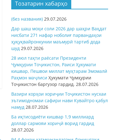
Тозатарин хабарҳо
(без названия)
29.07.2026
Дар шаш моҳи соли 2026 дар шаҳри Ваҳдат
нисбати 271 нафар ноболиғ парвандаҳои
ҳуқуқвайронкунии маъмурӣ тартиб дода
шуд
29.07.2026
28 июл таҳти раёсати Президенти
Ҷумҳурии Тоҷикистон, Раиси Ҳукумати
кишвар, Пешвои миллат муҳтарам Эмомалӣ
Раҳмон
маҷлиси
Ҳукумати Ҷумҳурии
Тоҷикистон баргузор гардид.
28.07.2026
Вазири корҳои хориҷии Тоҷикистон нусхаи
эътимодномаи сафири нави Кувайтро қабул
намуд
28.07.2026
Ба иқтисодиёти кишвар 1,9 миллиард
доллар сармояи хориҷӣ ворид гардид
28.07.2026
→
94,4 фоизи хатмкунандагони Донишгоҳи