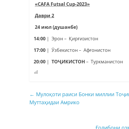
«CAFA Futsal Cup-2023»
Даври
2
24
июл
(
душанбе
)
14:00
| Эрон – Қирғизистон
17:00
| Ӯзбекистон – Афғонистон
20:00
|
ТОҶИКИСТОН
– Туркманистон
←
Мулоқоти раиси Бонки миллии Тоҷи
Муттаҳидаи Амрико
Ғолибони оз