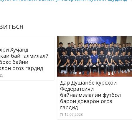
виться
ҳри Хуҷанд
қаи байналмилалӣ
 бокс байни
олон оғоз гардид
25
Дар Душанбе курсҳои
Федератсияи
байналмилалии футбол
барои доварон оғоз
гардид
12.07.2023