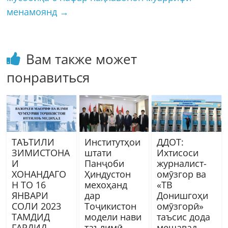
менамоянд
→
Вам также может
понравиться
ТАЪТИЛИ
Институтҳои
ДДОТ:
ЗИМИСТОНА
штати
Ихтисоси
И
Панҷоби
журналист-
ХОНАНДАГО
Ҳиндустон
омӯзгор ва
Н ТО 16
мехоҳанд
«ТВ
ЯНВАРИ
дар
Донишгоҳи
СОЛИ 2023
Тоҷикистон
омӯзгорӣ»
ТАМДИД
модели нави
таъсис дода
ГАРДИД
таълимӣ
мешавад