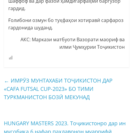
шаффоф ва дар фазои ҳамдигарфаҳмӣ баргузор
гардид.
Ғолибони озмун бо туҳфаҳои хотиравӣ сарфароз
гардонида шуданд.
АКС: Маркази матбуоти Вазорати маориф ва
илми Ҷумҳурии Тоҷикистон
←
ИМРӮЗ МУНТАХАБИ ТОҶИКИСТОН ДАР
«CAFA FUTSAL CUP-2023» БО ТИМИ
ТУРКМАНИСТОН БОЗӢ МЕКУНАД
HUNGARY MASTERS 2023. Тоҷикистонро дар ин
мусобиқа 6 нафар паҳлавонон муаррифӣ