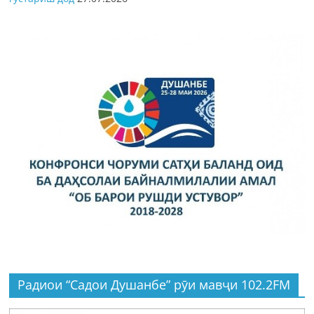
Радиои “Садои Душанбе” рӯи мавҷи 102.2FM