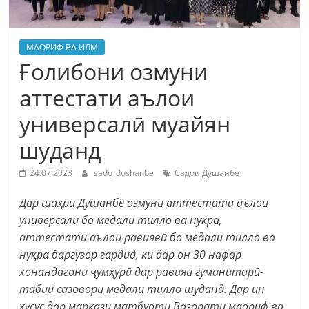
МАОРИФ ВА ИЛМ
Ғолибони озмуни
аттестати аълои
универсалӣ муайян
шуданд
24.07.2023
sado_dushanbe
Садои Душанбе
Дар шаҳри Душанбе озмуни аттестати аълои
универсалӣ бо медали тилло ва нуқра,
аттестати аълои равиявӣ бо медали тилло ва
нуқра баргузор гардид, ки дар он 30 нафар
хонандагони ҷумҳурӣ дар равияи гуманитарӣ-
табиӣ сазовори медали тилло шуданд. Дар ин
хусус дар маркази матбуоти Вазорати маориф ва