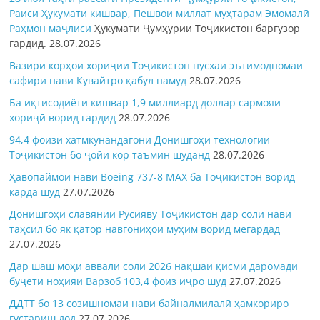
Раиси Ҳукумати кишвар, Пешвои миллат муҳтарам Эмомалӣ
Раҳмон
маҷлиси
Ҳукумати Ҷумҳурии Тоҷикистон баргузор
гардид.
28.07.2026
Вазири корҳои хориҷии Тоҷикистон нусхаи эътимодномаи
сафири нави Кувайтро қабул намуд
28.07.2026
Ба иқтисодиёти кишвар 1,9 миллиард доллар сармояи
хориҷӣ ворид гардид
28.07.2026
94,4 фоизи хатмкунандагони Донишгоҳи технологии
Тоҷикистон бо ҷойи кор таъмин шуданд
28.07.2026
Ҳавопаймои нави Boeing 737-8 MAX ба Тоҷикистон ворид
карда шуд
27.07.2026
Донишгоҳи славянии Русияву Тоҷикистон дар соли нави
таҳсил бо як қатор навгониҳои муҳим ворид мегардад
27.07.2026
Дар шаш моҳи аввали соли 2026 нақшаи қисми даромади
буҷети ноҳияи Варзоб 103,4 фоиз иҷро шуд
27.07.2026
ДДТТ бо 13 созишномаи нави байналмилалӣ ҳамкориро
густариш дод
27.07.2026