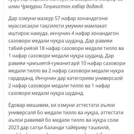
илми Ҷумҳурии Тоҷикистон хабар доданд.
Дар озмуни мазкур 57 нафар хонандагони
муассисаҳои таҳсилоти умумии мамлакат
иштирок намуда, инчунин 4 нафар хонандагон
сазовори медали нуқра шуданд. Дар равияи
табиӣ-риёзӣ 18 нафар сазовори медали тилло ва
1 нафар сазовори медали нуқра шуданд. Дар
равияи ҷамъиятӣ-гуманитарӣ 10 нафар сазовори
медали тилло ва 2 нафар сазовори медали нуқра
гардиданд. Инчунин дар категорияи универсалӣ
2 нафар сазовори медали тилло ва 1 нафар
сазовори медали нуқра шуданд.
Ёдовар мешавем, ки озмуни аттестати аълои
универсалӣ бо медали тилло ва нуқра, аттестати
аълои равиявӣ бо медали тилло ва нуқра соли
2023 дар сатҳи баланди тайёриву ташкилӣ,