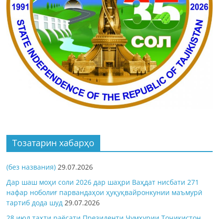
Тозатарин хабарҳо
(без названия)
29.07.2026
Дар шаш моҳи соли 2026 дар шаҳри Ваҳдат нисбати 271
нафар ноболиғ парвандаҳои ҳуқуқвайронкунии маъмурӣ
тартиб дода шуд
29.07.2026
28 июл таҳти раёсати Президенти Ҷумҳурии Тоҷикистон,