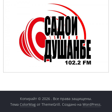
Копирайт © 2026
. Все права защищены.
Тема
ColorMag
от ThemeGrill. Создано на
WordPress
.