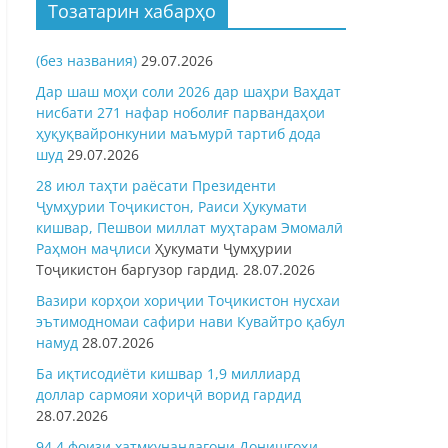
Тозатарин хабарҳо
(без названия)
29.07.2026
Дар шаш моҳи соли 2026 дар шаҳри Ваҳдат
нисбати 271 нафар ноболиғ парвандаҳои
ҳуқуқвайронкунии маъмурӣ тартиб дода
шуд
29.07.2026
28 июл таҳти раёсати Президенти
Ҷумҳурии Тоҷикистон, Раиси Ҳукумати
кишвар, Пешвои миллат муҳтарам Эмомалӣ
Раҳмон
маҷлиси
Ҳукумати Ҷумҳурии
Тоҷикистон баргузор гардид.
28.07.2026
Вазири корҳои хориҷии Тоҷикистон нусхаи
эътимодномаи сафири нави Кувайтро қабул
намуд
28.07.2026
Ба иқтисодиёти кишвар 1,9 миллиард
доллар сармояи хориҷӣ ворид гардид
28.07.2026
94,4 фоизи хатмкунандагони Донишгоҳи