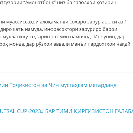
тгузории “Амонатбонк” низ ба саволҳои ҳозирин
и муассиссаҳои алоқаманди соҳаро зарур аст, ки аз 1
қдиро катъ намуда, инфрасохтори заруриро барои
р мӯҳлати кӯтоҳтарин таъмин намоянд. Инчунин, дар
роҳ монда, дар рӯзҳои аввали манъи пардохтҳои нақдӣ
ии Тоҷикистон ва Чин мустаҳкам мегарданд
UTSAL CUP-2023» БАР ТИМИ ҚИРҒИЗИСТОН ҒАЛАБ