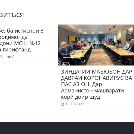
виться
е: ба истиснои 8
боқимонда
ндони МСШ №12
а гирифтанд
21
0
ЗИНДАГИИ МАЪЮБОН ДАР
ДАВРАИ КОРОНАВИРУС ВА
ПАС АЗ ОН. Дар
Арманистон машварати
корӣ доир шуд
13.10.2022