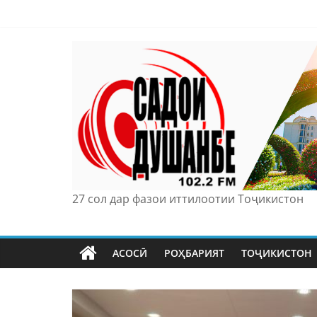
Skip
to
content
27 сол дар фазои иттилоотии Тоҷикистон
АСОСӢ
РОҲБАРИЯТ
ТОҶИКИСТОН