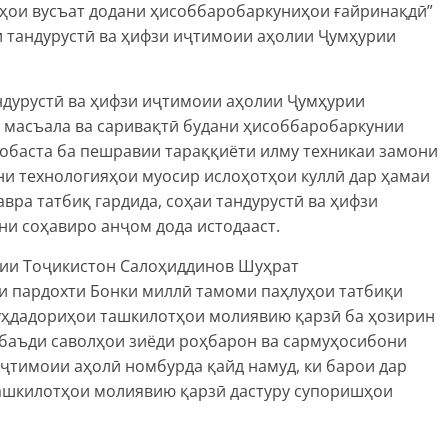
рҳои вусъат додани ҳисоббаробаркуниҳои ғайринақдӣ”
ти тандурустӣ ва ҳифзи иҷтимоии аҳолии Ҷумҳурии
ндурустӣ ва ҳифзи иҷтимоии аҳолии Ҷумҳурии
масъала ва саривақтӣ будани ҳисоббаробаркунии
 вобаста ба пешравии тараққиёти илму техникаи замони
ни технологияҳои муосир ислоҳотҳои куллӣ дар ҳамаи
вра татбиқ гардида, соҳаи тандурустӣ ва ҳифзи
ни соҳавиро анҷом дода истодааст.
лии Тоҷикистон Салоҳиддинов Шуҳрат
и пардохти Бонки миллӣ тамоми паҳлуҳои татбиқи
уҳдадориҳои ташкилотҳои молиявию қарзӣ ба ҳозирин
 баъди саволҳои зиёди роҳбарон ва сармуҳосибони
иҷтимоии аҳолӣ номбурда қайд намуд, ки барои дар
ашкилотҳои молиявию қарзӣ дастуру супоришҳои