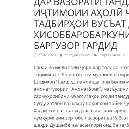
ДАР ВАЗОРАТИ ТАНД
ИҶТИМОИИ АҲОЛӢ Ҷ
ТАДБИРҲОИ ВУСЪАТ
ҲИСОББАРОБАРКУН
БАРГУЗОР ГАРДИД
27.07.2023
sado_dushanbe
Садои Душанбе
Санаи 26 июли соли ҷорӣ дар толори Ваз
Тоҷикистон бо иштироки муовини вазири
Шодихон Ҷамшед, намояндагони Бонки м
амонатгузории “Амонатбонк”, масъулини
сармуҳосибони муассисаҳои соҳаи танду
Суғду Хатлон ва шаҳру ноҳияҳои тобеи ҷ
Хадамоти назорати давлатии санитарию 
ҷумҳуриявии зертобеи вазорат ва Раёса
шаҳри Душанбе ҷаласаи корӣ оид ба тат