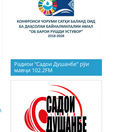
Радиои “Садои Душанбе” рӯи
мавҷи 102.2FM
А