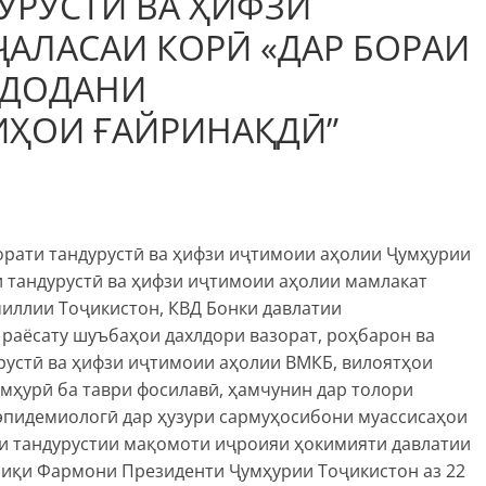
УРУСТӢ ВА ҲИФЗИ
АЛАСАИ КОРӢ «ДАР БОРАИ
 ДОДАНИ
ИҲОИ ҒАЙРИНАҚДӢ”
орати тандурустӣ ва ҳифзи иҷтимоии аҳолии Ҷумҳурии
 тандурустӣ ва ҳифзи иҷтимоии аҳолии мамлакат
иллии Тоҷикистон, КВД Бонки давлатии
 раёсату шуъбаҳои дахлдори вазорат, роҳбарон ва
рустӣ ва ҳифзи иҷтимоии аҳолии ВМКБ, вилоятҳои
умҳурӣ ба таври фосилавӣ, ҳамчунин дар толори
эпидемиологӣ дар ҳузури сармуҳосибони муассисаҳои
ти тандурустии мақомоти иҷроияи ҳокимияти давлатии
биқи Фармони Президенти Ҷумҳурии Тоҷикистон аз 22