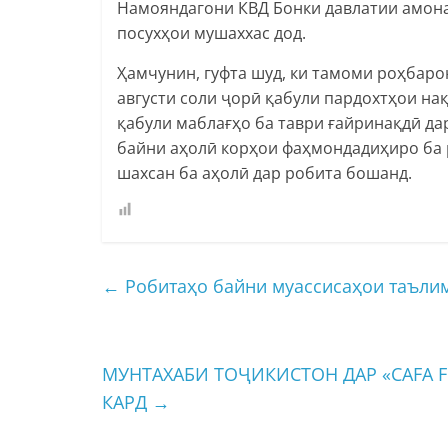
Намояндагони КВД Бонки давлатии амона
посухҳои мушаххас дод.
Ҳамчунин, гуфта шуд, ки тамоми роҳбарон
августи соли ҷорӣ қабули пардохтҳои на
қабули маблағҳо ба таври ғайринақдӣ да
байни аҳолӣ корҳои фаҳмондадиҳиро ба 
шахсан ба аҳолӣ дар робита бошанд.
←
Робитаҳо байни муассисаҳои таълим
МУНТАХАБИ ТОҶИКИСТОН ДАР «CAFA F
КАРД
→