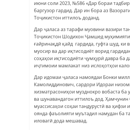
июни соли 2023, №586 «Дар бораи тадби
баргузор гардид. Дар ин бора аз Вазора
Тоҷикистон иттилоъ доданд.
Дар ҷаласа аз тарафи муовини вазири та
Тоҷикистон Шодихон Ҷамшед муҳимияти 
ғайринақдӣ қайд гардида, гуфта шуд, ки
муосир ва дар иқтисодиёт ворид гардида
соҳаҳои иқтисодиёти ҷумҳурӣ давра ба да
иҷтимоии мамлакат низ ислоҳотҳои кало
Дар идомаи ҷаласа намоядаи Бонки мил
Камолиддинович, сардори Идораи низом
хизматрасониҳои музднокро вобаста ба 
ва шунавандагон иттилоъ дод. Ҳамчунин
муассисаҳои соҳаи тандурустӣ ва ҳифзи 
оянда фаъолияти муътадил намудан ба т
иловагӣ дода мешавад.