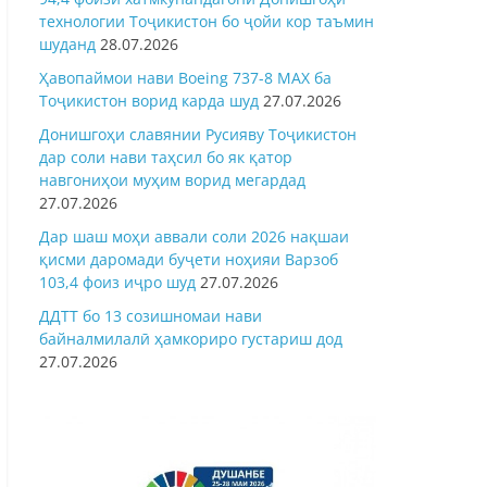
технологии Тоҷикистон бо ҷойи кор таъмин
шуданд
28.07.2026
Ҳавопаймои нави Boeing 737-8 MAX ба
Тоҷикистон ворид карда шуд
27.07.2026
Донишгоҳи славянии Русияву Тоҷикистон
дар соли нави таҳсил бо як қатор
навгониҳои муҳим ворид мегардад
27.07.2026
Дар шаш моҳи аввали соли 2026 нақшаи
қисми даромади буҷети ноҳияи Варзоб
103,4 фоиз иҷро шуд
27.07.2026
ДДТТ бо 13 созишномаи нави
байналмилалӣ ҳамкориро густариш дод
27.07.2026