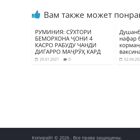
Вам также может понра
РУМИНИЯ: СӮХТОРИ
Душанб
БЕМОРХОНА ҶОНИ 4
нафар 
КАСРО РАБУДУ ЧАНДИ
корма
ДИГАРРО МАҶРӮҲ КАРД
ваксин
29.01.2021
0
02.04.20
Копирайт © 2026
. Все права защищены.