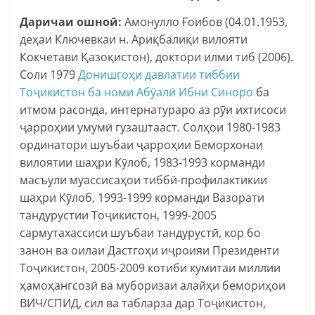
Даричаи ошноӣ:
Амонулло Ғоибов (04.01.1953,
деҳаи Ключевкаи н. Ариқбалиқи вилояти
Кокчетави Қазоқистон), доктори илми тиб (2006).
Соли 1979
Донишгоҳи давлатии тиббии
Тоҷикистон ба номи Абӯалӣ Ибни Синоро
ба
итмом расонда, интернатураро аз рӯи ихтисоси
ҷарроҳии умумӣ гузаштааст. Солҳои 1980-1983
ординатори шуъбаи ҷарроҳии Беморхонаи
вилоятии шаҳри Кӯлоб, 1983-1993 корманди
масъули муассисаҳои тиббӣ-профилактикии
шаҳри Кӯлоб, 1993-1999 корманди Вазорати
тандурустии Тоҷикистон, 1999-2005
сармутахассиси шуъбаи тандурустӣ, кор бо
занон ва оилаи Дастгоҳи иҷроияи Президенти
Тоҷикистон, 2005-2009 котиби кумитаи миллии
ҳамоҳангсозӣ ва муборизаи алайҳи бемориҳои
ВИЧ/СПИД, сил ва табларза дар Тоҷикистон,