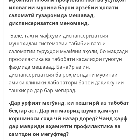
иловагии муоина барои арзёбии ҳолати
саломатӣ гузаронида мешавад,
диспансеризатсия меноманд.
-Бале, таҳти мафҳуми диспансеризатсия
мушоҳидаи системавии табибии вазъи
саломатии гурӯҳҳои муайяни аҳолӣ, бо мақсади
профилактика ва табобати касалиҳои гуногун
фаҳмида мешавад. Ба ғайр аз ин,
диспансеризатсия ба роҳ мондани муоинаи
амиқи клиникӣ-лабораторӣ барои дақиқкунии
ташхисро дар бар мегирад.
-Дар урфият мегӯянд, ки пешгирӣ аз табобат
беҳтар аст. Дар ин маврид шумо ҳамчун
коршиноси соҳа чӣ назар доред? Чанд ҳарф
дар мавриди аҳамияти профилактика ва
самтҳои он мегуфтед?