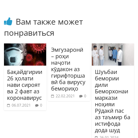
Вам также может
понравиться
Эмгузаронӣ
– роҳи
наҷоти
кӯдакон аз
Бақайдгирии
Шуъбаи
гирифторша
26 ҳолати
бемории
вӣ ба вирусу
нави сироят
дили
бемориҳо
ва 2 фавт аз
Беморхонаи
22.02.2021
0
коронавирус
маркази
ноҳияи
06.07.2021
0
Рӯдакӣ пас
аз таъмир ба
истифода
дода шуд
26.01.2024