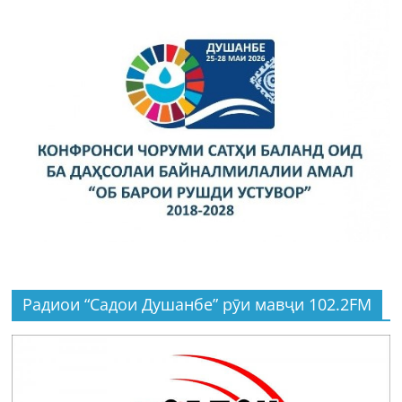
Радиои “Садои Душанбе” рӯи мавҷи 102.2FM