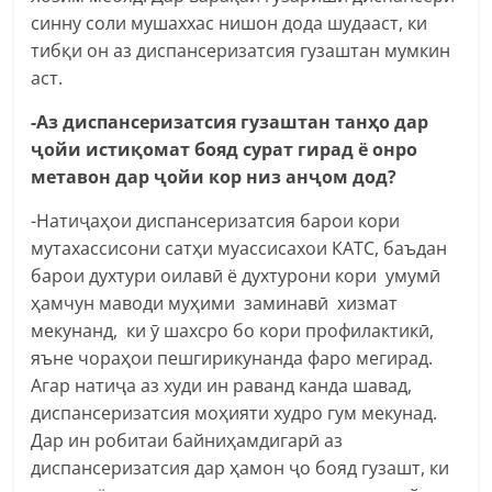
синну соли мушаххас нишон дода шудааст, ки
тибқи он аз диспансеризатсия гузаштан мумкин
аст.
-Аз диспансеризатсия гузаштан
танҳо
дар
ҷойи истиқомат бояд сурат гирад ё онро
метавон дар ҷойи кор низ анҷом дод?
-Натиҷаҳои диспансеризатсия барои кори
мутахассисони сатҳи муассисахои КАТС, баъдан
барои духтури оилавӣ ё духтурони кори умумӣ
ҳамчун маводи муҳими заминавӣ хизмат
мекунанд, ки ӯ шахсро бо кори профилактикӣ,
яъне чораҳои пешгирикунанда фаро мегирад.
Агар натиҷа аз худи ин раванд канда шавад,
диспансеризатсия моҳияти худро гум мекунад.
Дар ин робитаи байниҳамдигарӣ аз
диспансеризатсия дар ҳамон ҷо бояд гузашт, ки