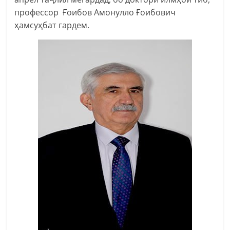
профессор Ғоибов Амонулло Ғоибович
ҳамсуҳбат гардем.