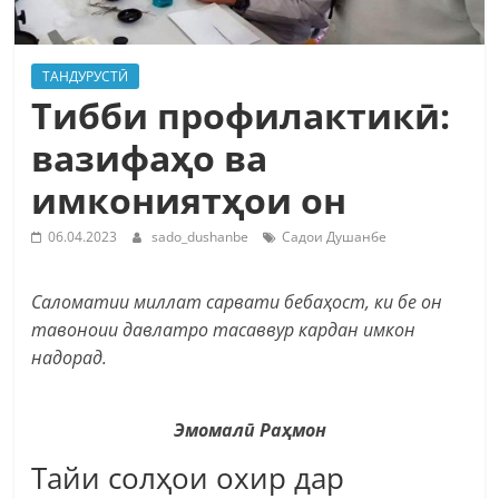
ТАНДУРУСТӢ
Тибби профилактикӣ:
вазифаҳо ва
имкониятҳои он
06.04.2023
sado_dushanbe
Садои Душанбе
Саломатии миллат сарвати бебаҳост, ки бе он
тавоноии давлатро тасаввур кардан имкон
надорад.
Эмомалӣ Раҳмон
Тайи солҳои охир дар