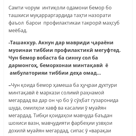
Самти чорум
интиқоли одамони бемор бо
ташхиси муқарраргардида таҳти назорати
фаъол барои профилактикаи такрорӣ маҳсуб
меёбад.
-Ташаккур. Акнун дар мавриди ҷараёни
муоинаи тиббии профилактикӣ мегуфтед.
Чун бемор вобаста ба синну сол ба
дармонгоҳ, беморхонаи минтақавӣ ё
амбулаторияи тиббии деҳа омад…
–
Чун қоида бемор ҳамеша ба ҳуҷраи духтури
минтақавӣ ё маркази солимӣ раҳнамоӣ
мегардад ва дар он ҷо бо ӯ сӯҳбат гузаронида
шуда, омилҳои хавф ва касалии ӯ муайян
мегардад. Тибқи қоидаҳои мавҷуда баъдан
шохиси вазн, мавҷудияти фарбеҳии узвҳои
дохилӣ муайян мегардад, сипас ӯ «варақаи