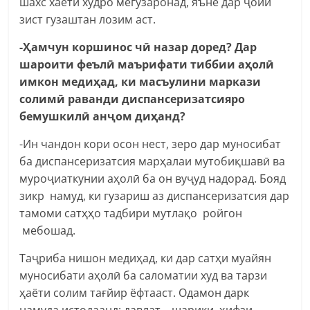
шахс хаёти худро мегузаронад, яъне дар ҷойи
зист гузаштан лозим аст.
-Ҳамчун коршинос чӣ назар доред? Дар
шароити феълӣ маърифати тиббии аҳолӣ
имкон медиҳад, ки масъулини маркази
солимӣ раванди диспансеризатсияро
бемушкилӣ анҷом диҳанд?
-Ин чандон кори осон нест, зеро дар муносибат
ба диспансеризатсия марҳалаи мутобиқшавӣ ва
муроҷиаткунии аҳолӣ ба он вуҷуд надорад. Бояд
зикр намуд, ки гузариш аз диспансеризатсия дар
тамоми сатҳҳо тадбири мутлақо ройгон
мебошад.
Таҷриба нишон медиҳад, ки дар сатҳи муайян
муносибати аҳолӣ ба саломатии худ ва тарзи
ҳаёти солим тағйир ёфтааст. Одамон дарк
намуда истодаанд: давлат – шарики ҳифзи