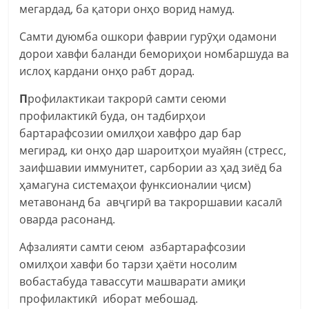
мегардад, ба қатори онҳо ворид намуд.
Самти дуюмба ошкори фаврии гурӯҳи одамони
дорои хавфи баланди бемориҳои номбаршуда ва
ислоҳ кардани онҳо рабт дорад.
П
рофилактикаи такрорӣ самти сеюми
профилактикӣ буда, он тадбирҳои
бартарафсозии омилҳои хавфро дар бар
мегирад, ки онҳо дар шароитҳои муайян (стресс,
заифшавии иммунитет, сарбории аз ҳад зиёд ба
ҳамагуна системаҳои функсионалии ҷисм)
метавонанд ба авҷгирӣ ва такроршавии касалӣ
оварда расонанд.
Афзалияти самти сеюм
азбартарафсозии
омилҳои хавфи бо тарзи ҳаёти носолим
вобастабуда тавассути машварати амиқи
профилактикӣ иборат мебошад.