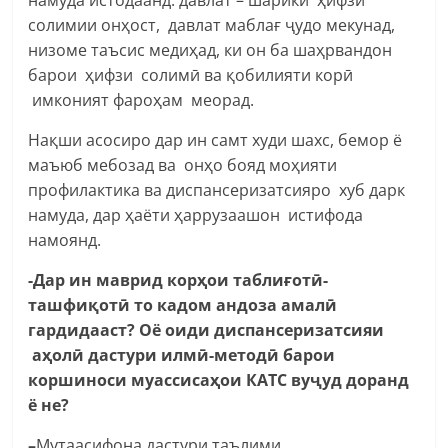
солимии онҳост, давлат маблағ ҷудо мекунад,
низоме таъсис медиҳад, ки он ба шаҳрвандон
барои ҳифзи солимӣ ва қобилияти корӣ
имконият фароҳам меорад.
Нақши асосиро дар ин самт худи шахс, бемор ё
маъюб мебозад ва онҳо бояд моҳияти
профилактика ва диспансеризатсияро хуб дарк
намуда, дар ҳаёти ҳаррузаашон истифода
намоянд.
-Дар ин маврид корҳои таблиғотӣ-
ташфиқотӣ то кадом андоза амалӣ
гардидааст? Оё оиди диспансеризатсияи
аҳолӣ дастури илмӣ-методӣ барои
коршиноси муассисаҳои КАТС вуҷуд доранд
ё не?
–
Мутаасифона дастури таълими