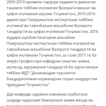
2009-2010 муовини сардори хадамоти давлатии
ташхиси тиббию иҷтимоии Вазорати меҳнат ва
ҳифзи иҷтимоии аҳолии Тоҷикистон, 2010-2016
директори Пажӯҳишгоҳи экспертизаи тиббию
иҷтимоӣ ва тавонбахши маъюбони Вазорати
тандурустӣ ва ҳифзи иҷтимоии Тоҷикистон, 2016
мудири шуъбаи пешгирии маъюбии
Пажӯҳишгоҳи экспертизаи тиббию иҷтимоӣ ва
тавонбахши маъюбони Вазорати тандурустӣ ва
ҳифзи иҷтимоии Тоҷикистон, аз соли 2017 то ба
имрӯз профессори кафедраи сиҳатии ҷомеа,
иқтисод, идоракунии тандурустӣ бо курси омори
тиббии МДТ “Донишкадаи таҳсилоти
баъдидипломии кормандони соҳаи тандурустии
Ҷумҳурии Тоҷикистон”.
Дар мавриди ҷараёни клиникии оқибатҳои
шадиди ҷарроҳии бемориҳои захми меъда ва
таъсири омилҳои метеорологӣ ва гелиофизикӣ