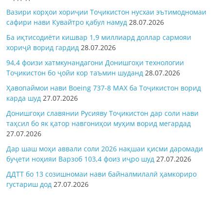
Вазири корҳои хориҷии Тоҷикистон нусхаи эътимодномаи
сафири нави Кувайтро қабул намуд
28.07.2026
Ба иқтисодиёти кишвар 1,9 миллиард доллар сармояи
хориҷӣ ворид гардид
28.07.2026
94,4 фоизи хатмкунандагони Донишгоҳи технологии
Тоҷикистон бо ҷойи кор таъмин шуданд
28.07.2026
Ҳавопаймои нави Boeing 737-8 MAX ба Тоҷикистон ворид
карда шуд
27.07.2026
Донишгоҳи славянии Русияву Тоҷикистон дар соли нави
таҳсил бо як қатор навгониҳои муҳим ворид мегардад
27.07.2026
Дар шаш моҳи аввали соли 2026 нақшаи қисми даромади
буҷети ноҳияи Варзоб 103,4 фоиз иҷро шуд
27.07.2026
ДДТТ бо 13 созишномаи нави байналмилалӣ ҳамкориро
густариш дод
27.07.2026