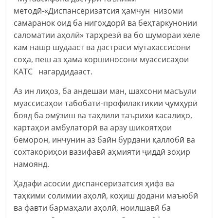
методӣ-«Диспансеризатсия ҳамчун низоми
самаранок оид ба нигоҳдорӣ ва беҳтаркунонии
саломатии аҳолӣ» тарҳрезӣ ва бо шумораи хеле
кам нашр шудааст ва дастраси мутахассисони
соҳа, пеш аз ҳама коршиносони муассисаҳои
КАТС нагардидааст.
Аз ин лиҳоз, ба андешаи ман, шахсони масъули
муассисаҳои табобатӣ-профилактикии ҷумҳурӣ
бояд ба омӯзиш ва таҳлили таърихи касалиҳо,
картаҳои амбулаторӣ ва арзу шикоятҳои
беморон, инчунин аз байн бурдани қаллобӣ ва
сохтакориҳои вазифавӣ аҳмияти ҷиддӣ зоҳир
намоянд.
Ҳадафи асосии диспансеризатсия ҳифз ва
таҳкими солимии аҳолӣ, коҳиш додани маъюбӣ
ва фавти бармаҳали аҳолӣ, ноилшавӣ ба