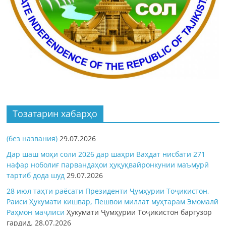
Тозатарин хабарҳо
(без названия)
29.07.2026
Дар шаш моҳи соли 2026 дар шаҳри Ваҳдат нисбати 271
нафар ноболиғ парвандаҳои ҳуқуқвайронкунии маъмурӣ
тартиб дода шуд
29.07.2026
28 июл таҳти раёсати Президенти Ҷумҳурии Тоҷикистон,
Раиси Ҳукумати кишвар, Пешвои миллат муҳтарам Эмомалӣ
Раҳмон
маҷлиси
Ҳукумати Ҷумҳурии Тоҷикистон баргузор
гардид.
28.07.2026