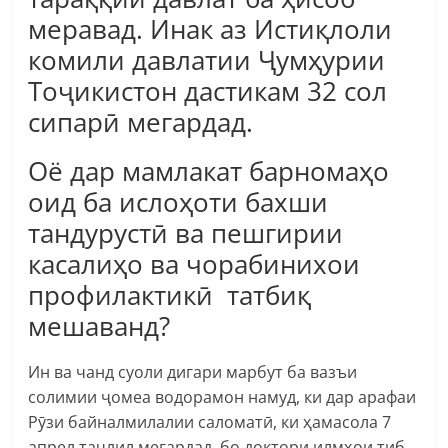
меравад. Инак аз Истиқлоли
комили давлатии Ҷумҳурии
Тоҷикистон дастикам 32 сол
сипарӣ мегардад.
Оё дар мамлакат барномаҳо
оид ба ислоҳоти бахши
тандурустӣ ва пешгирии
касалиҳо ва чорабинихои
профилактикӣ татбиқ
мешаванд?
Ин ва чанд суоли дигари марбут ба вазъи
солимии ҷомеа водорамон намуд, ки дар арафаи
Рӯзи байналмилалии саломатӣ, ки ҳамасола 7
апрел таҷлил мегардад, бо доктори илмҳои тиб,