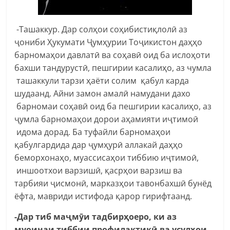
-Ташаккур. Дар солҳои соҳибистиқлолӣ аз
ҷониби Ҳукумати Ҷумҳурии Тоҷикистон даҳҳо
барномаҳои давлатӣ ва соҳавӣ оид ба ислоҳоти
бахши тандурустӣ, пешгирии касалиҳо, аз чумла
ташаккули тарзи ҳаёти солим қабул карда
шудаанд. Айни замон амалӣ намудани дахо
барномаи соҳавӣ оид ба пешгирии касалиҳо, аз
ҷумла барномаҳои дорои аҳамияти иҷтимоӣ
идома дорад. Ба туфайли барномаҳои
қабулгардида дар ҷумҳурӣ аллакай даҳҳо
беморхонаҳо, муассисаҳои тиббию иҷтимоӣ,
иншоотхои варзишӣ, қасрҳои варзиш ва
тарбияи ҷисмонӣ, марказҳои тавонбахшӣ бунёд
ёфта, мавриди истифода қарор гирифтаанд.
-Дар тиб маҷмӯи тадбирҳоеро, ки аз
муоинаи тиббии профилактикӣ ва усулҳои