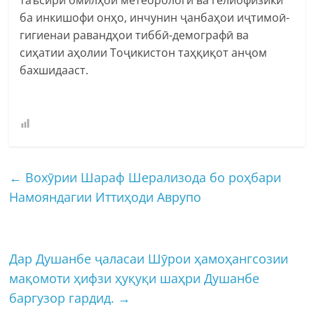
ба инкишофи онҳо, инчунин ҷанбаҳои иҷтимоӣ-
гигиенаи равандҳои тиббӣ-демографӣ ва
сиҳатии аҳолии Тоҷикистон таҳқиқот анҷом
бахшидааст.
←
Вохӯрии Шараф Шерализода бо роҳбари
Намояндагии Иттиҳоди Аврупо
Дар Душанбе ҷаласаи Шӯрои ҳамоҳангсозии
мақомоти ҳифзи ҳуқуқи шаҳри Душанбе
баргузор гардид.
→