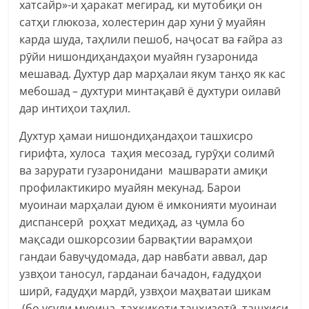
хатсайр»-и ҳаракат мегирад, ки мутобиқи он
сатҳи глюкоза, холестерин дар хуни ӯ муайян
карда шуда, таҳлили пешоб, наҷосат ва ғайра аз
рӯйи нишондиҳандаҳои муайян гузаронида
мешавад. Духтур дар марҳалаи якум танҳо як кас
мебошад – духтури минтақавӣ ё духтури оилавӣ
дар интиҳои таҳлил.
Духтур ҳамаи нишондиҳандаҳои ташхисро
гирифта, хулоса таҳия месозад, гурӯҳи солимӣ
ва зарурати гузаронидани машварати амиқи
профилактикиро муайян мекунад. Барои
муоинаи марҳалаи дуюм ё имконияти муоинаи
диспансерӣ роҳхат медиҳад, аз ҷумла бо
мақсади ошкорсозии барвақтии варамҳои
гандаи бавуҷудомада, дар навбати аввал, дар
узвҳои таносул, гарданаи бачадон, ғадудҳои
ширӣ, ғадудҳи мардӣ, узвҳои маҳватаи шикам
(бо усули муоина, таҳқиқоти таҷҳизотӣ, ташхиси