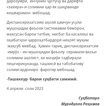
дарозумрӣ, инчунин ҷустуҷӯ ва дарёфти
«захира»-и солимии ҳар як шаҳрванди
кишварамон мебошад.
Диспансеризатсияи аҳолӣ ҳамчун усули
мушоҳидаи фаъоли системавии беморон,
махсусан барои татбиқ нисбат ба касалиҳо ва
оқибатҳои ҷарроҳатбардорӣ ниҳоят муҳим
маҳсуб меёбад. Ҳамин тариқ, диспансеризатсия
имрӯз – ин мушоҳидаи фаъолу серамали вазъи
солимии аҳолист, ки маҷмӯи тадбирҳои
пешгирикунанда, ташхисӣ ва табобативу
солимгардониро фарогир мебошад.
-Ташаккур
барои суҳбати самимӣ.
4 апрели соли 2023
Суҳбаторо
Муродулло Раҳимов