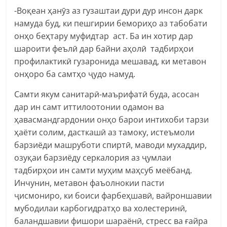
-Воқеан ҳанӯз аз гузаштаи дури дур инсон дарк
намуда буд, ки пешгирии бемориҳо аз табобати
онҳо беҳтару муфидтар аст. Ба ин хотир дар
шароити феълӣ дар байни аҳолӣ тадбирҳои
профилактикӣ гузаронида мешавад, ки метавон
онҳоро ба самтҳо ҷудо намуд.
Самти якум санитарӣ-маърифатӣ буда, асосан
дар ин самт иттилоотонии одамон ва
ҳавасмандгардонии онҳо барои интихоби тарзи
ҳаёти солим, дасткашӣ аз тамоку, истеъмоли
барзиёди машруботи спиртӣ, маводи мухаддир,
озуқаи барзиёду серкалория аз ҷумлаи
тадбирҳои ин самти муҳим маҳсуб меёбанд.
Инчунин, метавон фаъолнокии пасти
ҷисмониро, ки боиси фарбеҳшавӣ, вайроншавии
мубодилаи карбогидратҳо ва холестеринӣ,
баландшавии фишори шараёнӣ, стресс ва ғайра