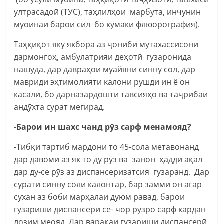
ултрасадоӣ (ТУС), таҳлилҳои марбута, инчунин
муоинаи барои сил бо кӯмаки флюорография).
Таҳқиқот яку якбора аз ҷониби мутахассисони
дармонгоҳ, амбулатрияи деҳотӣ гузаронида
нашуда, дар давраҳои муайяни синну сол, дар
мавриди эҳтимолияти калони рушди ин ё он
касалӣ, бо дарназардошти тавсияҳо ва таҷрибаи
андӯхта сурат мегирад.
-Барои ин шахс чанд рӯз сарф менамояд?
-Тибқи тартиб мардони то 45-сола метавонанд
дар давоми аз як то ду рӯз ва занон ҳадди ақал
дар ду-се рӯз аз диспансеризатсия гузаранд.­­­­­­­­­­ Дар
сурати синну соли калонтар, бар замми он агар
сухан аз боби марҳалаи дуюм равад, барои
гузариши диспансерӣ се- чор рӯзро сарф кардан
лозим меояд. Дар варақаи гузариши диспансерӣ