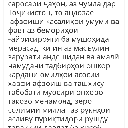
саросари ҷаҳон, аз ҷумла дар
Тоҷикистон, то андозае
афзоиши касалиҳои умумӣ ва
фавт аз бемориҳои
ғайрисироятӣ ба мушоҳида
мерасад, ки ин аз масъулин
зарурати андешидан ва амалӣ
намудани тадбирҳои ошкор
кардани омилҳои асосии
хавфи афзоиш ва ташхису
табобати муосири онҳоро
тақозо менамояд, зеро
солимии миллат аз рукнҳои
асливу пуриқтидори рушду
тараққии давлат ба ҳисоб