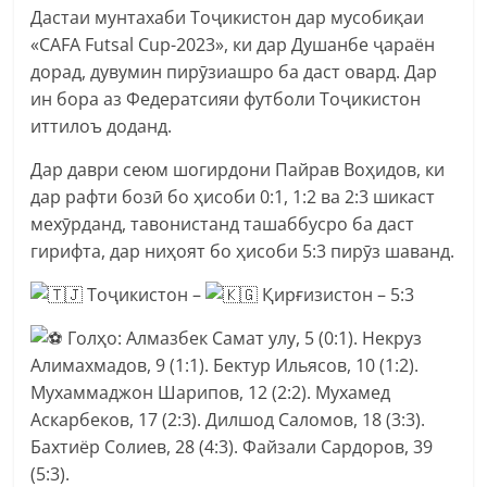
Дастаи мунтахаби Тоҷикистон дар мусобиқаи
«CAFA Futsal Cup-2023», ки дар Душанбе ҷараён
дорад, дувумин пирӯзиашро ба даст овард. Дар
ин бора аз Федератсияи футболи Тоҷикистон
иттилоъ доданд.
Дар даври сеюм шогирдони Пайрав Воҳидов, ки
дар рафти бозӣ бо ҳисоби 0:1, 1:2 ва 2:3 шикаст
мехӯрданд, тавонистанд ташаббусро ба даст
гирифта, дар ниҳоят бо ҳисоби 5:3 пирӯз шаванд.
Тоҷикистон –
Қирғизистон – 5:3
Голҳо: Алмазбек Самат улу, 5 (0:1). Некруз
Алимахмадов, 9 (1:1). Бектур Ильясов, 10 (1:2).
Мухаммаджон Шарипов, 12 (2:2). Мухамед
Аскарбеков, 17 (2:3). Дилшод Саломов, 18 (3:3).
Бахтиёр Солиев, 28 (4:3). Файзали Сардоров, 39
(5:3).