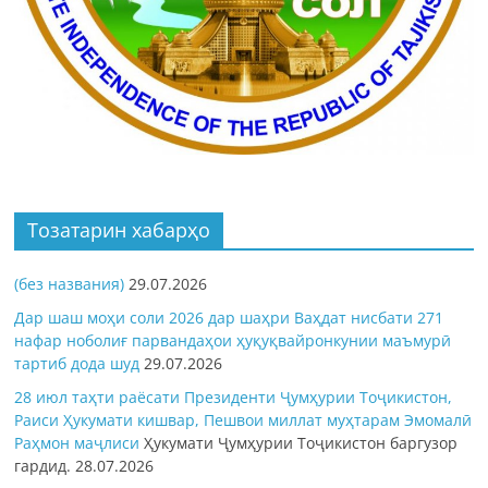
Тозатарин хабарҳо
(без названия)
29.07.2026
Дар шаш моҳи соли 2026 дар шаҳри Ваҳдат нисбати 271
нафар ноболиғ парвандаҳои ҳуқуқвайронкунии маъмурӣ
тартиб дода шуд
29.07.2026
28 июл таҳти раёсати Президенти Ҷумҳурии Тоҷикистон,
Раиси Ҳукумати кишвар, Пешвои миллат муҳтарам Эмомалӣ
Раҳмон
маҷлиси
Ҳукумати Ҷумҳурии Тоҷикистон баргузор
гардид.
28.07.2026