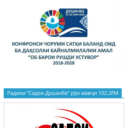
Радиои “Садои Душанбе” рӯи мавҷи 102.2FM