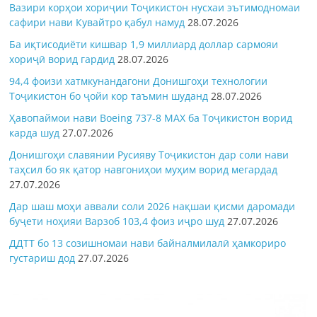
Вазири корҳои хориҷии Тоҷикистон нусхаи эътимодномаи
сафири нави Кувайтро қабул намуд
28.07.2026
Ба иқтисодиёти кишвар 1,9 миллиард доллар сармояи
хориҷӣ ворид гардид
28.07.2026
94,4 фоизи хатмкунандагони Донишгоҳи технологии
Тоҷикистон бо ҷойи кор таъмин шуданд
28.07.2026
Ҳавопаймои нави Boeing 737-8 MAX ба Тоҷикистон ворид
карда шуд
27.07.2026
Донишгоҳи славянии Русияву Тоҷикистон дар соли нави
таҳсил бо як қатор навгониҳои муҳим ворид мегардад
27.07.2026
Дар шаш моҳи аввали соли 2026 нақшаи қисми даромади
буҷети ноҳияи Варзоб 103,4 фоиз иҷро шуд
27.07.2026
ДДТТ бо 13 созишномаи нави байналмилалӣ ҳамкориро
густариш дод
27.07.2026