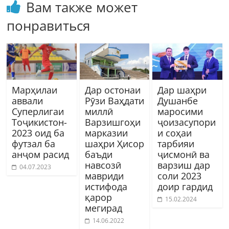
Вам также может
понравиться
Марҳилаи
Дар остонаи
Дар шаҳри
аввали
Рӯзи Ваҳдати
Душанбе
Суперлигаи
миллӣ
маросими
Тоҷикистон-
Варзишгоҳи
ҷоизасупори
2023 оид ба
марказии
и соҳаи
футзал ба
шаҳри Ҳисор
тарбияи
анҷом расид
баъди
ҷисмонӣ ва
навсозӣ
варзиш дар
04.07.2023
мавриди
соли 2023
истифода
доир гардид
қарор
15.02.2024
мегирад
14.06.2022