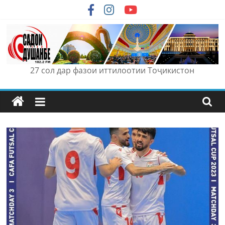
Skip
to
content
27 сол дар фазои иттилоотии Тоҷикистон