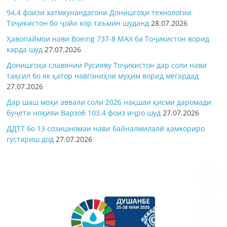
94,4 фоизи хатмкунандагони Донишгоҳи технологии
Тоҷикистон бо ҷойи кор таъмин шуданд
28.07.2026
Ҳавопаймои нави Boeing 737-8 MAX ба Тоҷикистон ворид
карда шуд
27.07.2026
Донишгоҳи славянии Русияву Тоҷикистон дар соли нави
таҳсил бо як қатор навгониҳои муҳим ворид мегардад
27.07.2026
Дар шаш моҳи аввали соли 2026 нақшаи қисми даромади
буҷети ноҳияи Варзоб 103,4 фоиз иҷро шуд
27.07.2026
ДДТТ бо 13 созишномаи нави байналмилалӣ ҳамкориро
густариш дод
27.07.2026