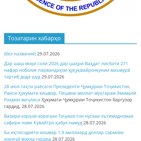
Тозатарин хабарҳо
(без названия)
29.07.2026
Дар шаш моҳи соли 2026 дар шаҳри Ваҳдат нисбати 271
нафар ноболиғ парвандаҳои ҳуқуқвайронкунии маъмурӣ
тартиб дода шуд
29.07.2026
28 июл таҳти раёсати Президенти Ҷумҳурии Тоҷикистон,
Раиси Ҳукумати кишвар, Пешвои миллат муҳтарам Эмомалӣ
Раҳмон
маҷлиси
Ҳукумати Ҷумҳурии Тоҷикистон баргузор
гардид.
28.07.2026
Вазири корҳои хориҷии Тоҷикистон нусхаи эътимодномаи
сафири нави Кувайтро қабул намуд
28.07.2026
Ба иқтисодиёти кишвар 1,9 миллиард доллар сармояи
хориҷӣ ворид гардид
28.07.2026