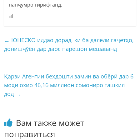
панҷумро гирифтанд.
←
ЮНЕСКО иддао дорад, ки ба далели гаҷетҳо,
донишҷӯён дар дарс парешон мешаванд
Қарзи Агентии беҳдошти замин ва обëрӣ дар 6
моҳи охир 46,16 миллион сомониро ташкил
дод
→
Вам также может
понравиться