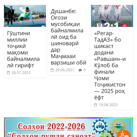
Душанбе:
Оғози
мусобиқаи
байналмила
Гӯштини
«Регар-
лӣ оид ба
миллии
ТадАЗ» бо
шиноварӣ
тоҷикӣ
шикаст
дар
мақоми
додани
Маҷмааи
байналмила
«Равшан»-и
варзиши обӣ
лӣ гирифт
Кӯлоб ба
29.06.2021
0
финали
26.01.2023
Ҷоми
Тоҷикистон
— 2025 роҳ
ёфт
19.08.2025