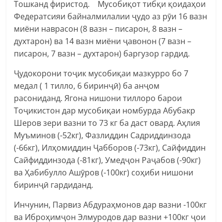
Тошканд фиристод. Мусобиқот тибқи қоидаҳои
Федератсияи байналмилалии ҷудо аз рӯи 16 вазн
миёни наврасон (8 вазн – писарон, 8 вазн –
духтарон) ва 14 вазн миёни ҷавонон (7 вазн –
писарон, 7 вазн – духтарон) баргузор гардид.
Ҷудокорони тоҷик мусобиқаи мазкурро бо 7
медал ( 1 тилло, 6 биринҷӣ) ба анҷом
расониданд. Ягона нишони тиллоро барои
Тоҷикистон дар мусобиқаи номбурда Абубакр
Шеров зери вазни то 73 кг ба даст овард. Аҳлия
Муъминов (-52кг), Фазлиддин Садриддинзода
(-66кг), Илҳомиддин Ҷабборов (-73кг), Сайфиддин
Сайфиддинзода (-81кг), Умедҷон Раҷабов (-90кг)
ва Ҳабибулло Ашӯров (-100кг) соҳиби нишони
биринҷӣ гардиданд.
Инчунин, Парвиз Абдураҳмонов дар вазни -100кг
ва Иброҳимҷон Элмуродов дар вазни +100кг ҷои