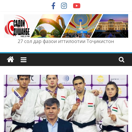
Skip
to
content
27 сол дар фазои иттилоотии Тоҷикистон