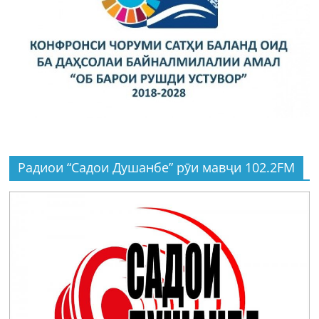
Радиои “Садои Душанбе” рӯи мавҷи 102.2FM