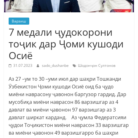
Варзиш
7 медали ҷудокорони
тоҷик дар Ҷоми кушоди
Осиё
31.07.2023
sado_dushanbe
Шодонҷон Султонов
Аз 27 –ум то 30 –уми июл дар шаҳри Тошканди
Ӯзбекистон Ҷоми кушоди Осиё оид ба ҷудо
миёни наврасону ҷавонон баргузор гардид. Дар
мусобиқа миёни наврасон 86 варзишгар аз 4
давлат ва миёни ҷавонон 97 варзишгар аз 3
давлат ширкат карданд. Аз ҷумла Федератсияи
ҷудои Тоҷикистон миёни наврасон 33 варзишгар
ва миёни ҷавонон 49 варзишгарро ба шаҳри