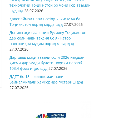
технологии Тоҷикистон бо ҷойи кор таъмин
шуданд
28.07.2026
Ҳавопаймои нави Boeing 737-8 MAX ба
Тоҷикистон ворид карда шуд
27.07.2026
Донишгоҳи славянии Русияву Тоҷикистон
дар соли нави таҳсил бо як қатор
навгониҳои муҳим ворид мегардад
27.07.2026
Дар шаш моҳи аввали соли 2026 нақшаи
қисми даромади буҷети ноҳияи Варзоб
103,4 фоиз иҷро шуд
27.07.2026
ДДТТ бо 13 созишномаи нави
байналмилалӣ ҳамкориро густариш дод
27.07.2026