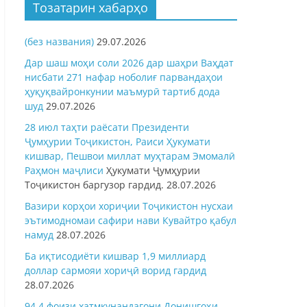
Тозатарин хабарҳо
(без названия)
29.07.2026
Дар шаш моҳи соли 2026 дар шаҳри Ваҳдат
нисбати 271 нафар ноболиғ парвандаҳои
ҳуқуқвайронкунии маъмурӣ тартиб дода
шуд
29.07.2026
28 июл таҳти раёсати Президенти
Ҷумҳурии Тоҷикистон, Раиси Ҳукумати
кишвар, Пешвои миллат муҳтарам Эмомалӣ
Раҳмон
маҷлиси
Ҳукумати Ҷумҳурии
Тоҷикистон баргузор гардид.
28.07.2026
Вазири корҳои хориҷии Тоҷикистон нусхаи
эътимодномаи сафири нави Кувайтро қабул
намуд
28.07.2026
Ба иқтисодиёти кишвар 1,9 миллиард
доллар сармояи хориҷӣ ворид гардид
28.07.2026
94,4 фоизи хатмкунандагони Донишгоҳи