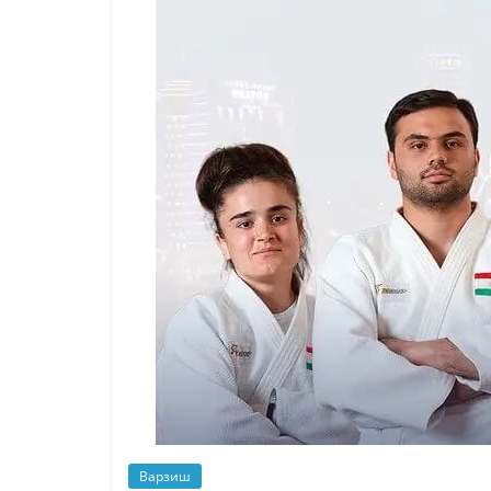
Варзиш