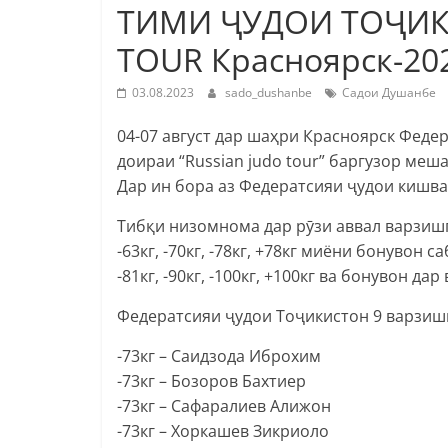
ТИМИ ҶУДОИ ТОҶИКИ
TОUR Красноярск-2
03.08.2023
sado_dushanbe
Садои Душанбе
04-07 август дар шаҳри Красноярск Феде
доираи “Russian judo tоur” баргузор меш
Дар ин бора аз Федератсияи ҷудои кишва
Тибқи низомнома дар рӯзи аввал варзишга
-63кг, -70кг, -78кг, +78кг миёни бонувон
-81кг, -90кг, -100кг, +100кг ва бонувон дар
Федератсияи ҷудои Тоҷикистон 9 варзиш
-73кг – Саидзода Иброхим
-73кг – Бозоров Бахтиер
-73кг – Сафаралиев Алижон
-73кг – Хоркашев Зикриоло