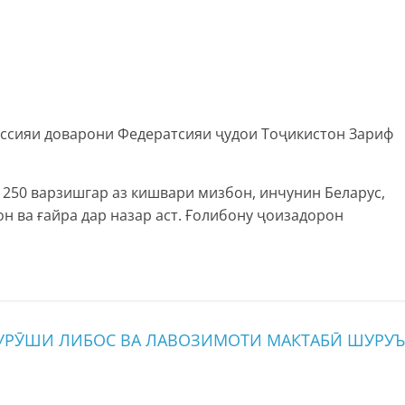
ссияи доварони Федератсияи ҷудои Тоҷикистон Зариф
250 варзишгар аз кишвари мизбон, инчунин Беларус,
н ва ғайра дар назар аст. Ғолибону ҷоизадорон
УРӮШИ ЛИБОС ВА ЛАВОЗИМОТИ МАКТАБӢ ШУРУЪ