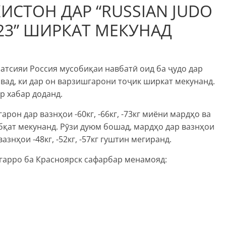
СТОН ДАР “RUSSIAN JUDO
023” ШИРКАТ МЕКУНАД
ратсияи Россия мусобиқаи навбатӣ оид ба ҷудо дар
авад, ки дар он варзишгарони тоҷик ширкат мекунанд.
р хабар доданд.
рон дар вазнҳои -60кг, -66кг, -73кг миёни мардҳо ва
 сабқат мекунанд. Рӯзи дуюм бошад, мардҳо дар вазнҳои
 вазнҳои -48кг, -52кг, -57кг гуштин мегиранд.
гарро ба Красноярск сафарбар менамояд: