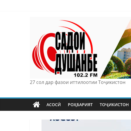
Skip
to
content
27 сол дар фазои иттилоотии Тоҷикистон
АСОСӢ
РОҲБАРИЯТ
ТОҶИКИСТОН