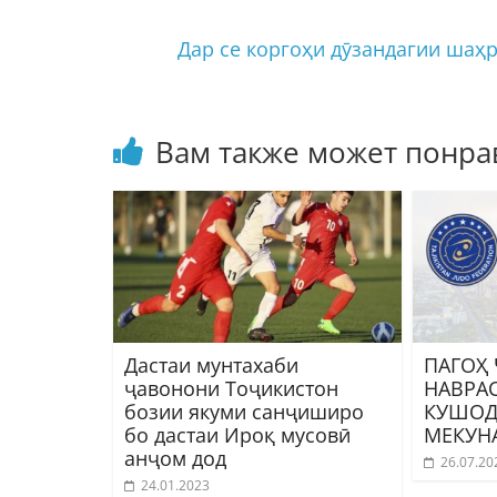
Дар се коргоҳи дӯзандагии шаҳ
Вам также может понра
Дастаи мунтахаби
ПАГОҲ
ҷавонони Тоҷикистон
НАВРА
бозии якуми санҷиширо
КУШОД
бо дастаи Ироқ мусовӣ
МЕКУН
анҷом дод
26.07.20
24.01.2023