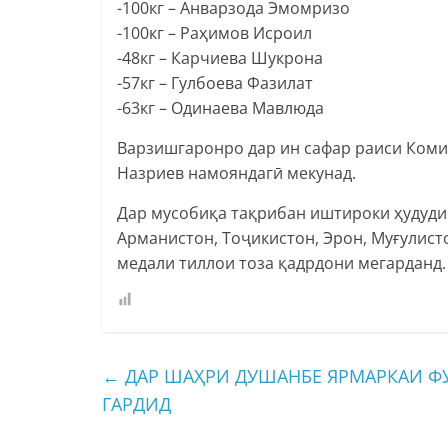
-100кг – Анварзода Эмомризо
-100кг – Раҳимов Исроил
-48кг – Карчиева Шукрона
-57кг – Гулбоева Фазилат
-63кг – Одинаева Мавлюда
Варзишгаронро дар ин сафар раиси Коми
Назриев намояндагӣ мекунад.
Дар мусобиқа тақрибан иштироки ҳудуди 
Арманистон, Тоҷикистон, Эрон, Муғулисто
медали тиллои тоза қадрдони мегарданд.
←
ДАР ШАҲРИ ДУШАНБЕ ЯРМАРКАИ Ф
ГАРДИД