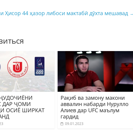
ри Ҳисор 44 ҳазор либоси мактабӣ дӯхта мешавад
виться
 ҶУДОЧИЁНИ
Рақиб ва замону макони
С ДАР ҶОМИ
аввалин набарди Нурулло
И ОСИЁ ШИРКАТ
Алиев дар UFC маълум
АНД
гардид
23
09.01.2023