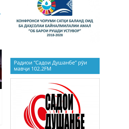
→
Радиои “Садои Душанбе” рӯи
мавҷи 102.2FM