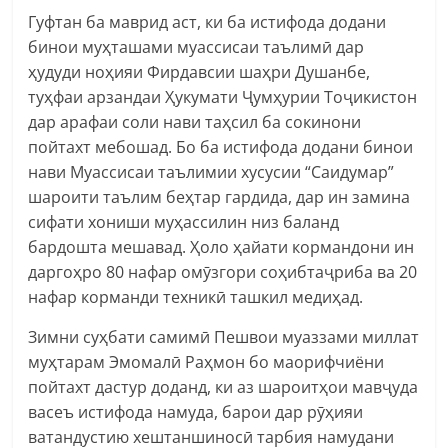
Гуфтан ба маврид аст, ки ба истифода додани
бинои муҳташами муассисаи таълимӣ дар
ҳудуди ноҳияи Фирдавсии шаҳри Душанбе,
туҳфаи арзандаи Ҳукумати Ҷумҳурии Тоҷикистон
дар арафаи соли нави таҳсил ба сокинони
пойтахт мебошад. Бо ба истифода додани бинои
нави Муассисаи таълимии хусусии “Саидумар”
шароити таълим беҳтар гардида, дар ин замина
сифати хониши муҳассилин низ баланд
бардошта мешавад. Ҳоло ҳайати кормандони ин
даргоҳро 80 нафар омӯзгори соҳибтаҷриба ва 20
нафар корманди техникӣ ташкил медиҳад.
Зимни суҳбати самимӣ Пешвои муаззами миллат
муҳтарам Эмомалӣ Раҳмон бо маорифчиёни
пойтахт дастур доданд, ки аз шароитҳои мавҷуда
васеъ истифода намуда, барои дар рӯҳияи
ватандустию хештаншиносӣ тарбия намудани