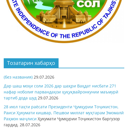
Тозатарин хабарҳо
(без названия)
29.07.2026
Дар шаш моҳи соли 2026 дар шаҳри Ваҳдат нисбати 271
нафар ноболиғ парвандаҳои ҳуқуқвайронкунии маъмурӣ
тартиб дода шуд
29.07.2026
28 июл таҳти раёсати Президенти Ҷумҳурии Тоҷикистон,
Раиси Ҳукумати кишвар, Пешвои миллат муҳтарам Эмомалӣ
Раҳмон
маҷлиси
Ҳукумати Ҷумҳурии Тоҷикистон баргузор
гардид.
28.07.2026