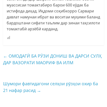
муассисаи томактабиро барои 600 кӯдак ба
истифода диҳад. Иқдоми соҳибкорро Сарвари
давлат намунаи ибрат ва воситаи муҳими баланд
бардоштани сифати таълим дар зинаи таҳсилоти
томактабӣ арзёбӣ карданд.
←
ОМОДАГӢ БА РӮЗИ ДОНИШ ВА ДАРСИ СУЛҲ
ДАР ВАЗОРАТИ МАОРИФ ВА ИЛМ
Шумори фавтидагони селҳои рӯзҳои охир ба
21 нафар расид
→