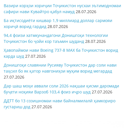
Вазири корҳои хориҷии Тоҷикистон нусхаи эътимодномаи
сафири нави Кувайтро қабул намуд
28.07.2026
Ба иқтисодиёти кишвар 1,9 миллиард доллар сармояи
хориҷӣ ворид гардид
28.07.2026
94,4 фоизи хатмкунандагони Донишгоҳи технологии
Тоҷикистон бо ҷойи кор таъмин шуданд
28.07.2026
Ҳавопаймои нави Boeing 737-8 MAX ба Тоҷикистон ворид
карда шуд
27.07.2026
Донишгоҳи славянии Русияву Тоҷикистон дар соли нави
таҳсил бо як қатор навгониҳои муҳим ворид мегардад
27.07.2026
Дар шаш моҳи аввали соли 2026 нақшаи қисми даромади
буҷети ноҳияи Варзоб 103,4 фоиз иҷро шуд
27.07.2026
ДДТТ бо 13 созишномаи нави байналмилалӣ ҳамкориро
густариш дод
27.07.2026