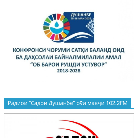
Радиои “Садои Душанбе” рӯи мавҷи 102.2FM