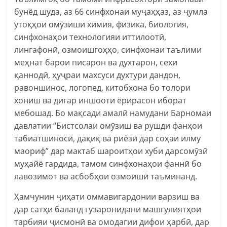
бунёд шуда, аз 66 синфхонаи муҷаҳҳаз, аз ҷумла
утоқҳои омӯзиши химия, физика, биология,
синфхонаҳои технологияи иттилоотӣ,
лингафонӣ, озмоишгоҳҳо, синфхонаи таълими
меҳнат барои писарон ва духтарон, сехи
қаннодӣ, ҳуҷраи махсуси духтури дандон,
равоншинос, логопед, китобхона бо толори
хониш ва дигар иншооти ёрирасон иборат
мебошад. Бо мақсади амалӣ намудани Барномаи
давлатии “Бистсолаи омӯзиш ва рушди фанҳои
табиатшиносӣ, дақиқ ва риёзӣ дар соҳаи илму
маориф” дар мактаб шароитҳои хуби дарсомӯзӣ
муҳайё гардида, тамом синфхонаҳои фаннӣ бо
лавозимот ва асбобҳои озмоишӣ таъминанд.
Ҳамчунин ҷиҳати оммавигардонии варзиш ва
дар сатҳи баланд гузаронидани машғулиятҳои
тарбияи ҷисмонӣ ва омодагии дифои ҳарбӣ, дар