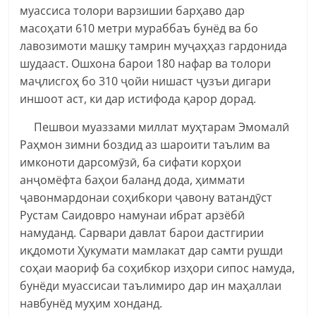
муассиса толори варзишии барҳаво дар
масоҳати 610 метри мураббаъ бунёд ва бо
лавозимоти машқу тамрин муҷаҳҳаз гардонида
шудааст. Ошхона барои 180 нафар ва толори
маҷлисгоҳ бо 310 ҷойи нишаст ҷузъи дигари
иншоот аст, ки дар истифода қарор дорад.
Пешвои муаззами миллат муҳтарам Эмомалӣ
Раҳмон зимни боздид аз шароити таълим ва
имконоти дарсомӯзӣ, ба сифати корҳои
анҷомёфта баҳои баланд дода, ҳиммати
ҷавонмардонаи соҳибкори ҷавону ватандӯст
Рустам Саидовро намунаи ибрат арзёбӣ
намуданд. Сарвари давлат барои дастгирии
иқдомоти Ҳукумати мамлакат дар самти рушди
соҳаи маориф ба соҳибкор изҳори сипос намуда,
бунёди муассисаи таълимиро дар ин маҳаллаи
навбунёд муҳим хонданд.