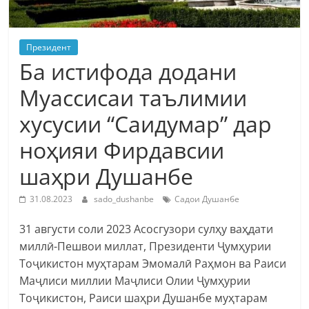
Президент
Ба истифода додани
Муассисаи таълимии
хусусии “Саидумар” дар
ноҳияи Фирдавсии
шаҳри Душанбе
31.08.2023
sado_dushanbe
Садои Душанбе
31 августи соли 2023 Асосгузори сулҳу ваҳдати
миллӣ-Пешвои миллат, Президенти Ҷумҳурии
Тоҷикистон муҳтарам Эмомалӣ Раҳмон ва Раиси
Маҷлиси миллии Маҷлиси Олии Ҷумҳурии
Тоҷикистон, Раиси шаҳри Душанбе муҳтарам