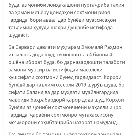
буда, аз ҷониби лоиҳакашони пуртаҷриба таҳия
ва ҳамаи меъёру қоидаҳои сохтмонӣ риоя
гардида, бори аввал дар бунёди муассисаҳои
таълимии ҳудуди шаҳри Душанбе истифода
шудааст.
Ба Сарвари давлати муҳтарам Эмомалӣ Раҳмон
иттиллоъ дода шуд, ки иншоот аз 4 бинои 4-
ошёна иборат буда, бо дарназардошти талаботи
замони муосир ва истифодаи масолеҳи
хушсифати сохтмонӣ бунёд гардидааст. Корҳои
бунёдӣ дар таълимгоҳ соли 2019 шурӯъ шуда, бо
сифати баланд ва дар муҳлати муайянгардида
мавриди баҳрабардорӣ қарор дода шуд. Корҳои
бунёдӣ аз ҷониби сохтмончиёни маҳаллӣ иҷро
гардида, ҷараёни сохтмонро мутахассисону
меъморони соҳибтаҷриба назорат намуданд.
Таълимгоҳ бо тамоми инфрасохтори замонавӣ