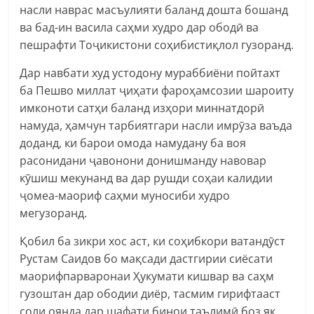
насли наврас масъулияти баланд дошта бошанд
ва бад-ин васила саҳми худро дар ободӣ ва
пешрафти Тоҷикистони соҳибистиқлол гузоранд.
Дар навбати худ устодону мураббиёни пойтахт
ба Пешво миллат ҷиҳати фароҳамсозии шароиту
имконоти сатҳи баланд изҳори миннатдорӣ
намуда, ҳамчун тарбиятгари насли имрӯза ваъда
доданд, ки барои омода намудану ба воя
расонидани ҷавонони донишманду навовар
кӯшиш мекунанд ва дар рушди соҳаи калидии
ҷомеа-маориф саҳми муносиби худро
мегузоранд.
Қобил ба зикри хос аст, ки соҳибкори ватандӯст
Рустам Саидов бо мақсади дастгирии сиёсати
маорифпарваронаи Ҳукумати кишвар ва саҳм
гузоштан дар ободии диёр, тасмим гирифтааст
соли оянда дар шафати бинои таълимӣ боз як