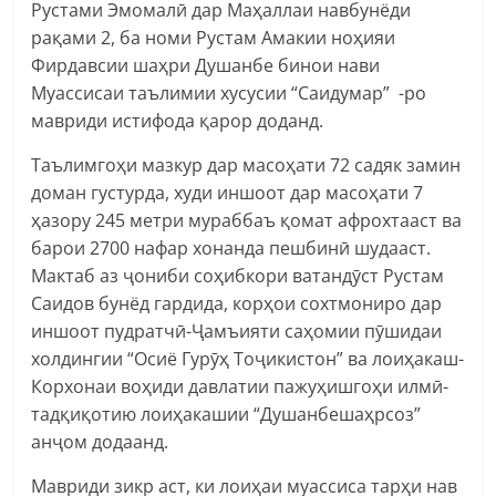
Рустами Эмомалӣ дар Маҳаллаи навбунёди
рақами 2, ба номи Рустам Амакии ноҳияи
Фирдавсии шаҳри Душанбе бинои нави
Муассисаи таълимии хусусии “Саидумар” -ро
мавриди истифода қарор доданд.
Таълимгоҳи мазкур дар масоҳати 72 садяк замин
доман густурда, худи иншоот дар масоҳати 7
ҳазору 245 метри мураббаъ қомат афрохтааст ва
барои 2700 нафар хонанда пешбинӣ шудааст.
Мактаб аз ҷониби соҳибкори ватандӯст Рустам
Саидов бунёд гардида, корҳои сохтмониро дар
иншоот пудратчӣ-Ҷамъияти саҳомии пӯшидаи
холдингии “Осиё Гурӯҳ Тоҷикистон” ва лоиҳакаш-
Корхонаи воҳиди давлатии пажуҳишгоҳи илмӣ-
тадқиқотию лоиҳакашии “Душанбешаҳрсоз”
анҷом додаанд.
Мавриди зикр аст, ки лоиҳаи муассиса тарҳи нав