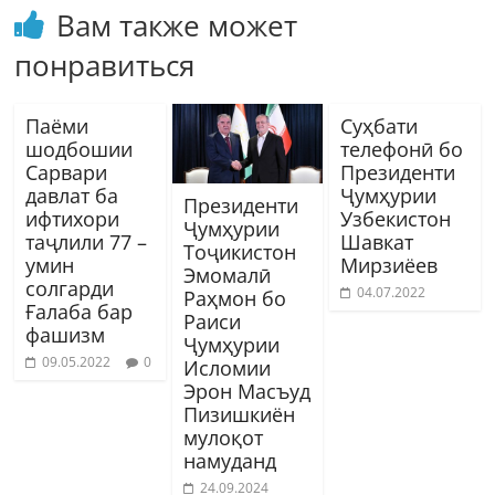
Вам также может
понравиться
Паёми
Суҳбати
шодбошии
телефонӣ бо
Сарвари
Президенти
давлат ба
Ҷумҳурии
Президенти
ифтихори
Узбекистон
Ҷумҳурии
таҷлили 77 –
Шавкат
Тоҷикистон
умин
Мирзиёев
Эмомалӣ
солгарди
04.07.2022
Раҳмон бо
Ғалаба бар
Раиси
фашизм
Ҷумҳурии
09.05.2022
0
Исломии
Эрон Масъуд
Пизишкиён
мулоқот
намуданд
24.09.2024