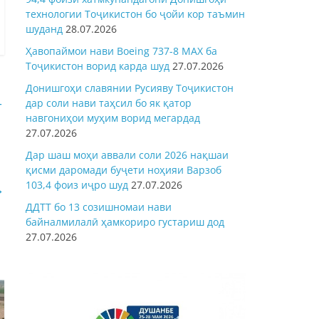
технологии Тоҷикистон бо ҷойи кор таъмин
шуданд
28.07.2026
Ҳавопаймои нави Boeing 737-8 MAX ба
Тоҷикистон ворид карда шуд
27.07.2026
Донишгоҳи славянии Русияву Тоҷикистон
дар соли нави таҳсил бо як қатор
т
навгониҳои муҳим ворид мегардад
27.07.2026
Дар шаш моҳи аввали соли 2026 нақшаи
қисми даромади буҷети ноҳияи Варзоб
103,4 фоиз иҷро шуд
27.07.2026
→
ДДТТ бо 13 созишномаи нави
байналмилалӣ ҳамкориро густариш дод
27.07.2026