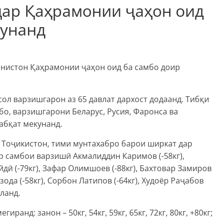
дар Қаҳрамонии ҷаҳон оид
кунанд
анистон Қаҳрамонии ҷаҳон оид ба самбо доир
ол варзишгарон аз 65 давлат дархост додаанд. Тибқи
о, варзишгарони Беларус, Русия, Фаронса ва
абқат мекунанд.
Тоҷикистон, тими мунтахабро барои ширкат дар
ар самбои варзишӣ Акмалиддин Каримов (-58кг),
дӣ (-79кг), Зафар Олимшоев (-88кг), Бахтовар Замиров
ода (-58кг), Сорбон Латипов (-64кг), Худоёр Раҷабов
иланд.
ранд: занон – 50кг, 54кг, 59кг, 65кг, 72кг, 80кг, +80кг;