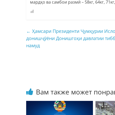
мардҳо ва самбои размӣ – 58кг, 64кг, 71кг, 
←
Ҳамсари Президенти Ҷумҳурии Исло
донишҷӯёни Донишгоҳи давлатии тибб
намуд
Вам также может понра