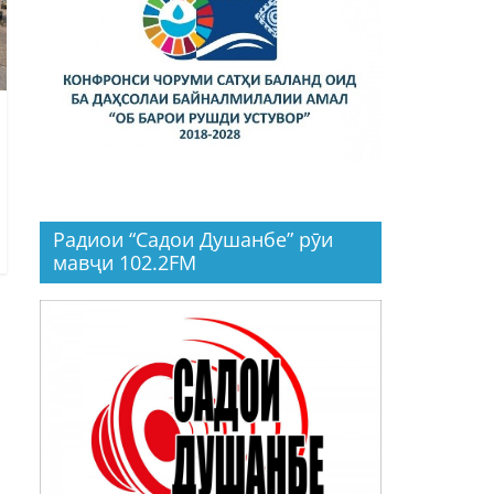
Радиои “Садои Душанбе” рӯи
мавҷи 102.2FM