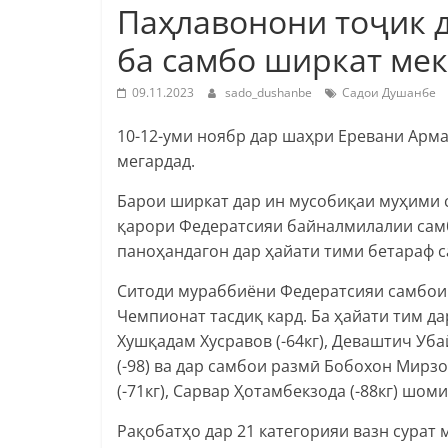
Паҳлавонони тоҷик 
ба самбо ширкат ме
09.11.2023
sado_dushanbe
Садои Душанбе
10-12-уми ноябр дар шаҳри Еревани Арм
мегардад.
Барои ширкат дар ин мусобиқаи муҳими с
қарори Федератсияи байналмилалии самб
паноҳандагон дар ҳайати тими бетараф с
Ситоди мураббиёни Федератсияи самбои 
Чемпионат тасдиқ кард. Ба ҳайати тим д
Хушқадам Хусравов (-64кг), Деваштич Убай
(-98) ва дар самбои размӣ Бобохон Мирзоз
(-71кг), Сарвар Ҳотамбекзода (-88кг) шом
Рақобатҳо дар 21 категорияи вазн сурат меги