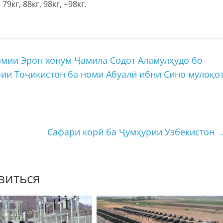
79кг, 88кг, 98кг, +98кг.
мии Эрон хонум Ҷамила Содот Аламулҳудо бо
ии Тоҷикистон ба номи Абуалӣ ибни Сино мулоқо
Сафари корӣ ба Ҷумҳурии Узбекистон
виться