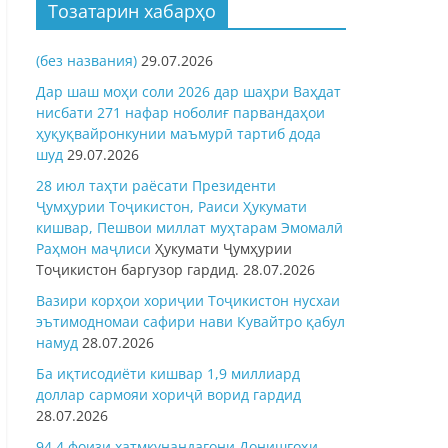
Тозатарин хабарҳо
(без названия)
29.07.2026
Дар шаш моҳи соли 2026 дар шаҳри Ваҳдат
нисбати 271 нафар ноболиғ парвандаҳои
ҳуқуқвайронкунии маъмурӣ тартиб дода
шуд
29.07.2026
28 июл таҳти раёсати Президенти
Ҷумҳурии Тоҷикистон, Раиси Ҳукумати
кишвар, Пешвои миллат муҳтарам Эмомалӣ
Раҳмон
маҷлиси
Ҳукумати Ҷумҳурии
Тоҷикистон баргузор гардид.
28.07.2026
Вазири корҳои хориҷии Тоҷикистон нусхаи
эътимодномаи сафири нави Кувайтро қабул
намуд
28.07.2026
Ба иқтисодиёти кишвар 1,9 миллиард
доллар сармояи хориҷӣ ворид гардид
28.07.2026
94,4 фоизи хатмкунандагони Донишгоҳи