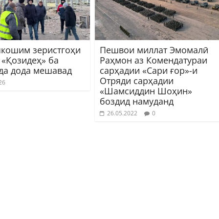
кошим зеристгоҳи
Пешвои миллат Эмомалӣ
 «Қозидеҳ» ба
Раҳмон аз Комендатураи
да дода мешавад
сарҳадии «Сари ғор»-и
Отряди сарҳадии
26
«Шамсиддин Шоҳин»
боздид намуданд
26.05.2022
0