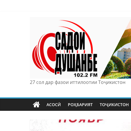
Skip
to
content
27 сол дар фазои иттилоотии Тоҷикистон
АСОСӢ
РОҲБАРИЯТ
ТОҶИКИСТОН