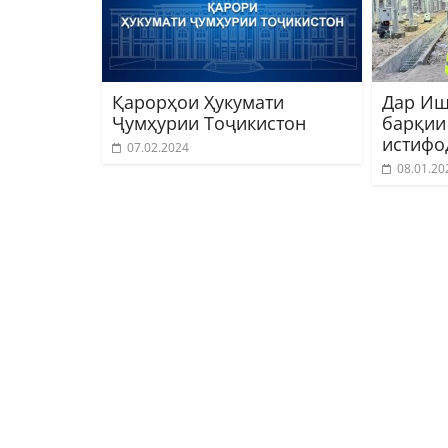
Қарорҳои Ҳукумати
Дар Иш
Ҷумҳурии Тоҷикистон
барқии
истифо
07.02.2024
08.01.20