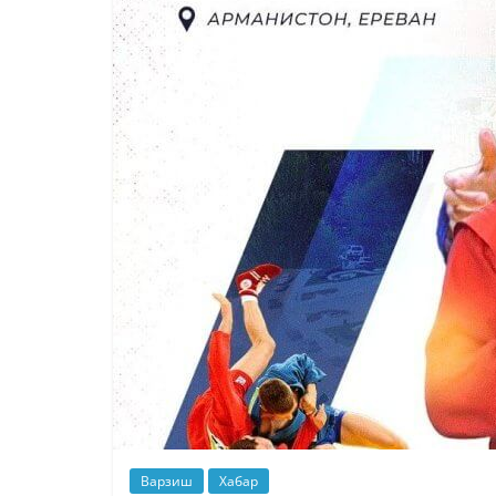
Варзиш
Хабар