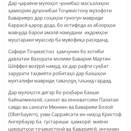
Дар ҷараёни мулоқот ҷонибҳо масъалаҳои
ҳамкории дуҷонибаи Тоҷикистону музофоти
Баварияро дар соҳаҳои гуногун мавриди
баррасӣ қарор дода, бо истифода аз абзорҳои
мавҷуда барои амалӣ намудани иқдомҳои
муштараки муассир ба мувофиқа расиданд.
Сафири Тоҷикистон ҳамчунин бо котиби
давлатии Вазорати молияи Бавария Мартин
Шёффел вохӯрӣ намуд, ки дар рафти суҳбат
зарурати тақвияти робитаҳо дар бахшҳои
мухталифи мавриди таваҷҷуҳ таъкид гардид.
Дар мулоқоти дигар бо роҳбари бахши
байналмилалӣ, саноат ва инноватсияи Палатаи
савдо ва саноати Мюнхен ва Баварияи Болоӣ
(Oberbayern), узви Сарраёсати ин ниҳод Кристоф
Ангербауэр ба густариши ҳамкорӣ миёни
ширкатҳои тоҷикистонӣ ва бавариягӣ, инчунин