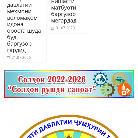
нишасти
давлатии
матбуотӣ
меҳмони
баргузор
воломақом
мегардад
идона
31.07.2023
ороста шуда
буд,
баргузор
гардид
21.07.2026