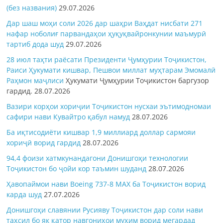
(без названия)
29.07.2026
Дар шаш моҳи соли 2026 дар шаҳри Ваҳдат нисбати 271
нафар ноболиғ парвандаҳои ҳуқуқвайронкунии маъмурӣ
тартиб дода шуд
29.07.2026
28 июл таҳти раёсати Президенти Ҷумҳурии Тоҷикистон,
Раиси Ҳукумати кишвар, Пешвои миллат муҳтарам Эмомалӣ
Раҳмон
маҷлиси
Ҳукумати Ҷумҳурии Тоҷикистон баргузор
гардид.
28.07.2026
Вазири корҳои хориҷии Тоҷикистон нусхаи эътимодномаи
сафири нави Кувайтро қабул намуд
28.07.2026
Ба иқтисодиёти кишвар 1,9 миллиард доллар сармояи
хориҷӣ ворид гардид
28.07.2026
94,4 фоизи хатмкунандагони Донишгоҳи технологии
Тоҷикистон бо ҷойи кор таъмин шуданд
28.07.2026
Ҳавопаймои нави Boeing 737-8 MAX ба Тоҷикистон ворид
карда шуд
27.07.2026
Донишгоҳи славянии Русияву Тоҷикистон дар соли нави
таҳсил бо як қатор навгониҳои муҳим ворид мегардад