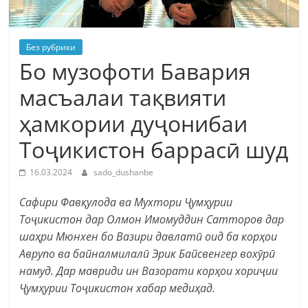
Без рубрики
Бо музофоти Бавария
масъалаи тақвияти
ҳамкории дуҷонибаи
Тоҷикистон баррасӣ шуд
16.03.2024
sado_dushanbe
Сафири Фавқулода ва Мухтори Ҷумҳурии
Тоҷикистон дар Олмон Имомуддин Сатторов дар
шаҳри Мюнхен бо Вазири давлатӣ оид ба корҳои
Аврупо ва байналмилалӣ Эрик Байсвенгер вохӯрӣ
намуд. Дар мавриди ин Вазорати корҳои хориҷии
Ҷумҳурии Тоҷикистон хабар медиҳад.