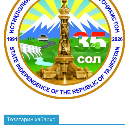
Тозатарин хабарҳо