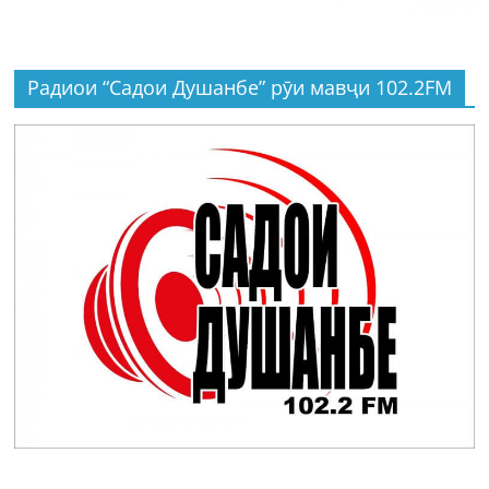
Радиои “Садои Душанбе” рӯи мавҷи 102.2FM