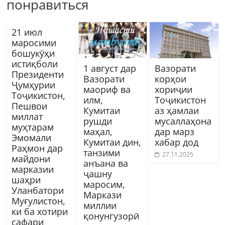
понравиться
21 июл
маросими
бошукӯҳи
истиқболи
1 август дар
Вазорати
Президенти
Вазорати
корҳои
Ҷумҳурии
маориф ва
хориҷии
Тоҷикистон,
илм,
Тоҷикистон
Пешвои
Кумитаи
аз ҳамлаи
миллат
рушди
мусаллаҳона
муҳтарам
маҳал,
дар марз
Эмомали
Кумитаи дин,
хабар дод
Раҳмон дар
танзими
27.11.2025
майдони
анъана ва
марказии
ҷашну
шаҳри
маросим,
Уланбатори
Маркази
Муғулистон,
миллии
ки ба хотири
қонунгузорӣ
сафари