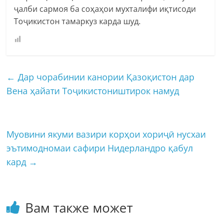
ҷалби сармоя ба соҳаҳои мухталифи иқтисоди
Тоҷикистон тамаркуз карда шуд.
←
Дар чорабинии канории Қазоқистон дар
Вена ҳайати Тоҷикистоништирок намуд
Муовини якуми вазири корҳои хориҷӣ нусхаи
эътимодномаи сафири Нидерландро қабул
кард
→
Вам также может