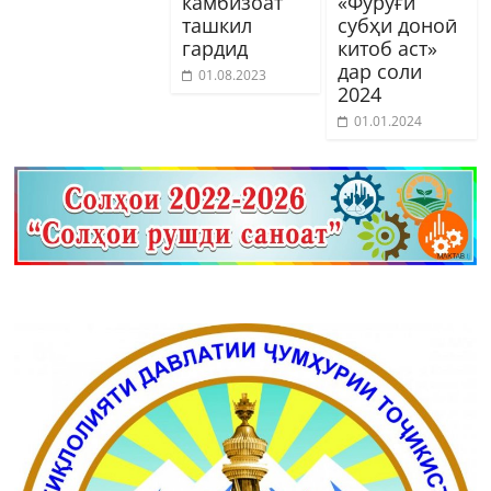
камбизоат
«Фурӯғи
ташкил
субҳи доноӣ
гардид
китоб аст»
дар соли
01.08.2023
2024
01.01.2024