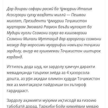
Дар доираи сафари расмӣ ба Ҷумҳурии Италия
Асосгузори сулҳу ваҳдати миллӣ — Пешвои
миллат, Президенти Ҷумҳурии Тоҷикистон
муҳтарам Эмомалӣ Раҳмон баъди мулоқот бо
Мудири кулли Созмони озуқа ва кишоварзии
Созмони Милали Муттаҳид дар қароргоҳи созмони
мазкур дар маросими муаррифии навъҳои тоҷикии
зардолу, ангур ва хушкмеваи Тоҷикистон иштирок
карданд.
Иттилоъ дода шуд, ки зардолу ҳамчун дарахти
мевадиҳанда таърихи зиёда аз 4 ҳазорсола
дошта, аз рӯи ақидаи олимон ҳудуди Тоҷикистон
яке аз минтақаҳои пайдоиши он эътироф
гардидааст.
Зардолу аҳамияти муҳими иқтисодӣ ва ғизоию
табобатӣ дорад. Таркиби бойи кимиёвии меваю