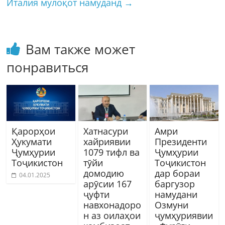
Италия мулоқот намуданд
→
Вам также может
понравиться
Қарорҳои
Хатнасури
Амри
Ҳукумати
хайриявии
Президенти
Ҷумҳурии
1079 тифл ва
Ҷумҳурии
Тоҷикистон
тӯйи
Тоҷикистон
домодию
дар бораи
04.01.2025
арӯсии 167
баргузор
ҷуфти
намудани
навхонадоро
Озмуни
н аз оилаҳои
ҷумҳуриявии