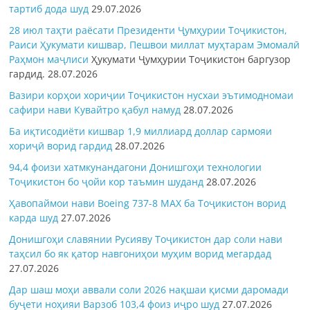
тартиб дода шуд
29.07.2026
28 июл таҳти раёсати Президенти Ҷумҳурии Тоҷикистон,
Раиси Ҳукумати кишвар, Пешвои миллат муҳтарам Эмомалӣ
Раҳмон
маҷлиси
Ҳукумати Ҷумҳурии Тоҷикистон баргузор
гардид.
28.07.2026
Вазири корҳои хориҷии Тоҷикистон нусхаи эътимодномаи
сафири нави Кувайтро қабул намуд
28.07.2026
Ба иқтисодиёти кишвар 1,9 миллиард доллар сармояи
хориҷӣ ворид гардид
28.07.2026
94,4 фоизи хатмкунандагони Донишгоҳи технологии
Тоҷикистон бо ҷойи кор таъмин шуданд
28.07.2026
Ҳавопаймои нави Boeing 737-8 MAX ба Тоҷикистон ворид
карда шуд
27.07.2026
Донишгоҳи славянии Русияву Тоҷикистон дар соли нави
таҳсил бо як қатор навгониҳои муҳим ворид мегардад
27.07.2026
Дар шаш моҳи аввали соли 2026 нақшаи қисми даромади
буҷети ноҳияи Варзоб 103,4 фоиз иҷро шуд
27.07.2026