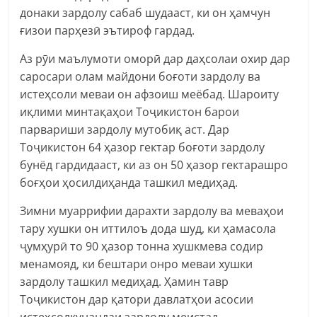
донаки зардолу сабаб шудааст, ки он ҳамчун
ғизои парҳезӣ эътироф гардад.
Аз рӯи маълумоти оморӣ дар даҳсолаи охир дар
саросари олам майдони боғоти зардолу ва
истеҳсоли меваи он афзоиш меёбад. Шароиту
иқлими минтақаҳои Тоҷикистон барои
парвариши зардолу мутобиқ аст. Дар
Тоҷикистон 64 ҳазор гектар боғоти зардолу
бунёд гардидааст, ки аз он 50 ҳазор гектарашро
боғҳои ҳосилдиҳанда ташкил медиҳад.
Зимни муаррифии дарахти зардолу ва меваҳои
тару хушки он иттилоъ дода шуд, ки ҳамасола
ҷумҳурӣ то 90 ҳазор тонна хушкмева содир
менамояд, ки бештари онро меваи хушки
зардолу ташкил медиҳад. Ҳамин тавр
Тоҷикистон дар қатори давлатҳои асосии