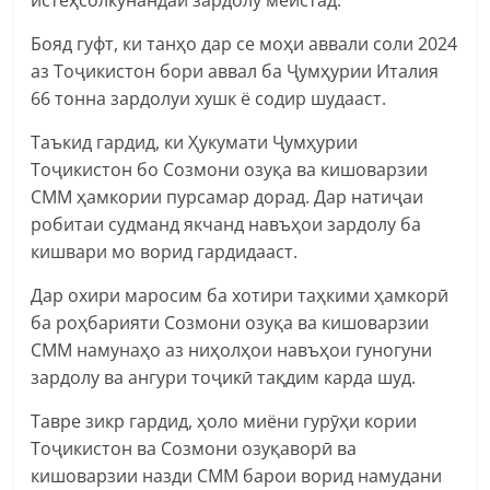
истеҳсолкунандаи зардолу меистад.
Бояд гуфт, ки танҳо дар се моҳи аввали соли 2024
аз Тоҷикистон бори аввал ба Ҷумҳурии Италия
66 тонна зардолуи хушк ё содир шудааст.
Таъкид гардид, ки Ҳукумати Ҷумҳурии
Тоҷикистон бо Созмони озуқа ва кишоварзии
СММ ҳамкории пурсамар дорад. Дар натиҷаи
робитаи судманд якчанд навъҳои зардолу ба
кишвари мо ворид гардидааст.
Дар охири маросим ба хотири таҳкими ҳамкорӣ
ба роҳбарияти Созмони озуқа ва кишоварзии
СММ намунаҳо аз ниҳолҳои навъҳои гуногуни
зардолу ва ангури тоҷикӣ тақдим карда шуд.
Тавре зикр гардид, ҳоло миёни гурӯҳи кории
Тоҷикистон ва Созмони озуқаворӣ ва
кишоварзии назди СММ барои ворид намудани