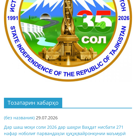
Тозатарин хабарҳо
(без названия)
29.07.2026
Дар шаш моҳи соли 2026 дар шаҳри Ваҳдат нисбати 271
нафар ноболиғ парвандаҳои ҳуқуқвайронкунии маъмурӣ