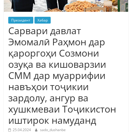
Президент
Хабар
Сарвари давлат
Эмомалӣ Раҳмон дар
қароргоҳи Созмони
озуқа ва кишоварзии
СММ дар муаррифии
навъҳои тоҷикии
зардолу, ангур ва
хушкмеваи Тоҷикистон
иштирок намуданд
25.04.2024
sado_dushanbe