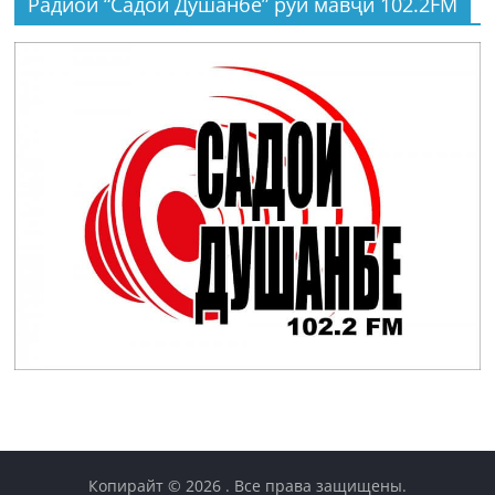
Радиои “Садои Душанбе” рӯи мавҷи 102.2FM
Копирайт © 2026
. Все права защищены.