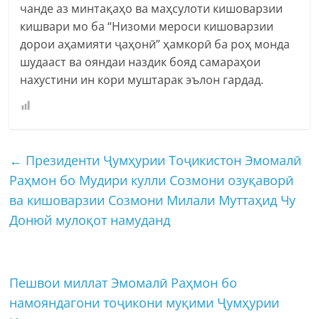
чанде аз минтақаҳо ва маҳсулоти кишоварзии
кишвари мо ба “Низоми мероси кишоварзии
дорои аҳамияти ҷаҳонӣ” ҳамкорӣ ба роҳ монда
шудааст ва ояндаи наздик бояд самараҳои
нахустини ин кори муштарак эълон гардад.
←
Президенти Ҷумҳурии Тоҷикистон Эмомалӣ
Раҳмон бо Мудири кулли Созмони озуқаворӣ
ва кишоварзии Созмони Милали Муттаҳид Чу
Донюй мулоқот намуданд
Пешвои миллат Эмомалӣ Раҳмон бо
намояндагони тоҷикони муқими Ҷумҳурии