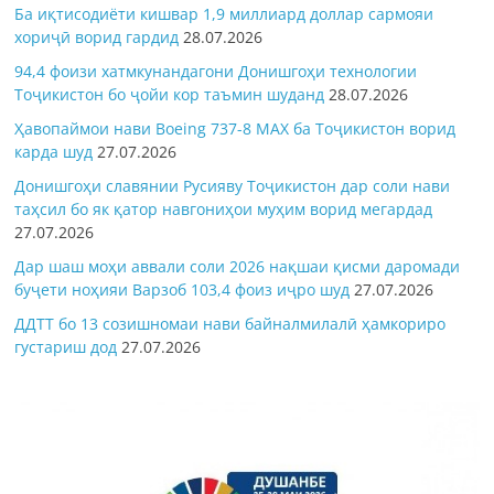
Ба иқтисодиёти кишвар 1,9 миллиард доллар сармояи
хориҷӣ ворид гардид
28.07.2026
94,4 фоизи хатмкунандагони Донишгоҳи технологии
Тоҷикистон бо ҷойи кор таъмин шуданд
28.07.2026
Ҳавопаймои нави Boeing 737-8 MAX ба Тоҷикистон ворид
карда шуд
27.07.2026
Донишгоҳи славянии Русияву Тоҷикистон дар соли нави
таҳсил бо як қатор навгониҳои муҳим ворид мегардад
27.07.2026
Дар шаш моҳи аввали соли 2026 нақшаи қисми даромади
буҷети ноҳияи Варзоб 103,4 фоиз иҷро шуд
27.07.2026
ДДТТ бо 13 созишномаи нави байналмилалӣ ҳамкориро
густариш дод
27.07.2026