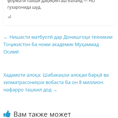
формати пахши дақиқияташ баланд — HD
гузаронида шуд.
←
Нишасти матбуотӣ дар Донишгоҳи техникии
Тоҷикистон ба номи академик Муҳаммад
Осимӣ
Хадамоти алоқа: Шабакаҳои алоқаи барқӣ ва
хизматрасониҳои вобаста ба он 8 миллион
нафарро ташкил дод
→
Вам также может