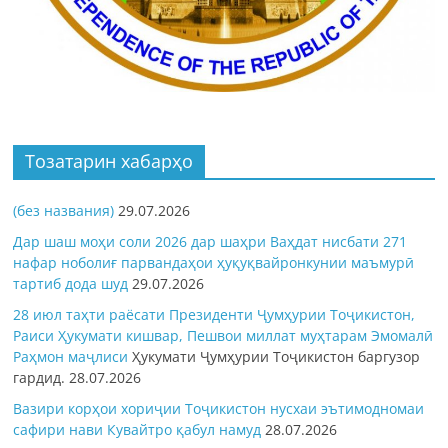
Тозатарин хабарҳо
(без названия)
29.07.2026
Дар шаш моҳи соли 2026 дар шаҳри Ваҳдат нисбати 271
нафар ноболиғ парвандаҳои ҳуқуқвайронкунии маъмурӣ
тартиб дода шуд
29.07.2026
28 июл таҳти раёсати Президенти Ҷумҳурии Тоҷикистон,
Раиси Ҳукумати кишвар, Пешвои миллат муҳтарам Эмомалӣ
Раҳмон
маҷлиси
Ҳукумати Ҷумҳурии Тоҷикистон баргузор
гардид.
28.07.2026
Вазири корҳои хориҷии Тоҷикистон нусхаи эътимодномаи
сафири нави Кувайтро қабул намуд
28.07.2026