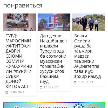
понравиться
СУҒД:
Дар деҳаи
Бонки
МАРОСИМИ
Нақшбандон
Осиёии
ИФТИТОҲИ
и шаҳри
рушд ба
ДАВРИ
Турсунзода
таъмири
СЕЮМИ
ба сохтмони
мавзеи
ОЗМУНИ
муассисаи
таърихии
ҶУМҲУРИЯВ
томактабии
Аҷинатеппа
ИИ “ФУРӮҒИ
хусусӣ оғоз
таваҷҷуҳ
СУБҲИ
бахшида
зоҳир намуд
ДОНОӢ
шуд
15.06.2023
КИТОБ АСТ”
17.08.2023
14.08.2023