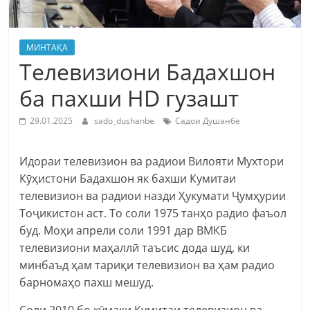
МИНТАҚА
Телевизиони Бадахшон
ба пахши HD гузашт
29.01.2025
sado_dushanbe
Садои Душанбе
Идораи телевизион ва радиои Вилояти Мухтори
Кӯҳистони Бадахшон як бахши Кумитаи
телевизион ва радиои назди Ҳукумати Ҷумҳурии
Тоҷикистон аст. То соли 1975 танҳо радио фаъол
буд. Моҳи апрели соли 1991 дар ВМКБ
телевизиони маҳаллӣ таъсис дода шуд, ки
минбаъд ҳам тариқи телевизион ва ҳам радио
барномаҳо пахш мешуд.
Соли 2010 бо кӯмаки Кумитаи телевизион ва