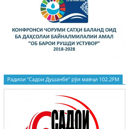
Радиои “Садои Душанбе” рӯи мавҷи 102.2FM