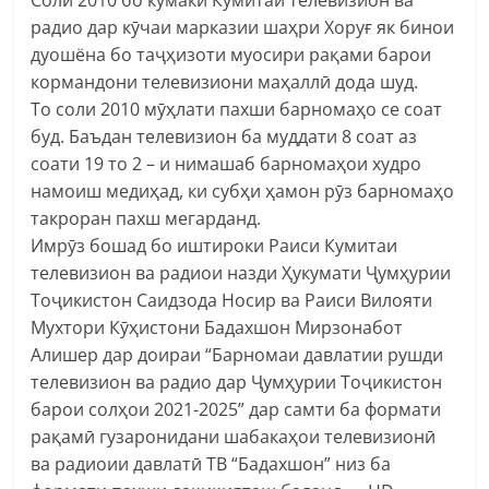
радио дар кӯчаи марказии шаҳри Хоруғ як бинои
дуошёна бо таҷҳизоти муосири рақами барои
кормандони телевизиони маҳаллӣ дода шуд.
То соли 2010 мӯҳлати пахши барномаҳо се соат
буд. Баъдан телевизион ба муддати 8 соат аз
соати 19 то 2 – и нимашаб барномаҳои худро
намоиш медиҳад, ки субҳи ҳамон рӯз барномаҳо
такроран пахш мегарданд.
Имрӯз бошад бо иштироки Раиси Кумитаи
телевизион ва радиои назди Ҳукумати Ҷумҳурии
Тоҷикистон Саидзода Носир ва Раиси Вилояти
Мухтори Кӯҳистони Бадахшон Мирзонабот
Алишер дар доираи “Барномаи давлатии рушди
телевизион ва радио дар Ҷумҳурии Тоҷикистон
барои солҳои 2021-2025” дар самти ба формати
рақамӣ гузаронидани шабакаҳои телевизионӣ
ва радиоии давлатӣ ТВ “Бадахшон” низ ба